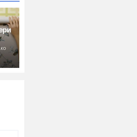
ери
НКО