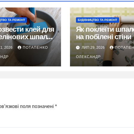
ЦТВО ТА РЕМОНТ
БУДІВНИЦТВО ТА РЕМОНТ
озвести клей для
Як поклеїти шпал
елінових шпалер
на побілені стіни
грудок і помилок
1, 2026
ПОТАПЕНКО
ЛИП 29, 2026
ПОТАПЕ
АНДР
ОЛЕКСАНДР
в’язкові поля позначені
*