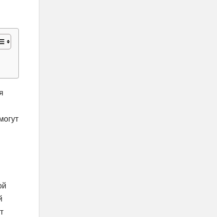
я
могут
ой
й
т