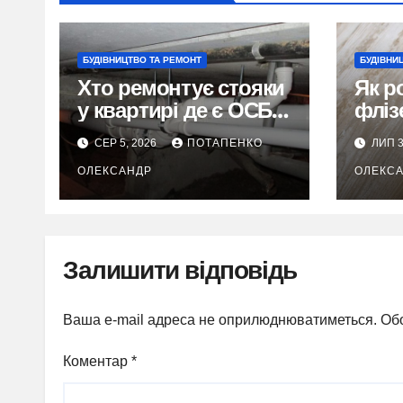
БУДІВНИЦТВО ТА РЕМОНТ
БУДІВНИ
Хто ремонтує стояки
Як р
у квартирі де є ОСББ:
фліз
повний розбір
без 
СЕР 5, 2026
ПОТАПЕНКО
ЛИП 3
ОЛЕКСАНДР
ОЛЕКС
Залишити відповідь
Ваша e-mail адреса не оприлюднюватиметься.
Обо
Коментар
*