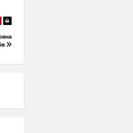
овна
рів