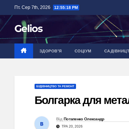
Перейти
Пт. Сер 7th, 2026
12:55:18 PM
до
вмісту
Gelios
ЗДОРОВ’Я
СОЦІУМ
САДІВНИЦ
БУДІВНИЦТВО ТА РЕМОНТ
Болгарка для мета
Від
Потапенко Олександр
ТРА 20, 2026