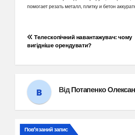
помогает резать металл, плитку и бетон аккура
Навігація
Телескопічний навантажувач: чому
вигідніше орендувати?
записів
Від
Потапенко Олекса
Пов’язаний запис