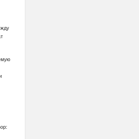
ежду
ат
аемую
и
ор: