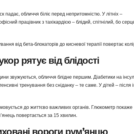
ск падає, обличчя біліє перед непритомністю. У літніх –
фісний працівник з тахікардією – блідий, спітнілий, бо серц
ування від бета-блокаторів до кисневої терапії повертає колі
укор рятує від блідості
дини звужуються, обличчя блідне першим. Діабетики на інсул
тенсивні тренування без сніданку – те саме. У дітей – після і
рямовується до життєво важливих органів. Глюкометр покаже
м’янець повертається за 15 хвилин.
риховані вороги рум’янцю