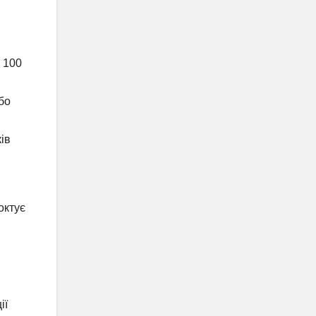
 100
бо
ів
октує
ії