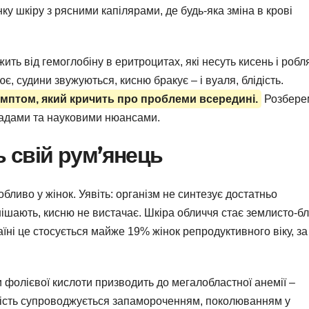
ку шкіру з рясними капілярами, де будь-яка зміна в крові
ить від гемоглобіну в еритроцитах, які несуть кисень і робля
, судини звужуються, кисню бракує – і вуаля, блідість.
имптом, який кричить про проблеми всередині.
Розбере
кладами та науковими нюансами.
ь свій рум’янець
бливо у жінок. Уявіть: організм не синтезує достатньо
нішають, кисню не вистачає. Шкіра обличчя стає землисто-бл
країні це стосується майже 19% жінок репродуктивного віку, за
и фолієвої кислоти призводить до мегалобластної анемії –
лідість супроводжується запамороченням, поколюванням у