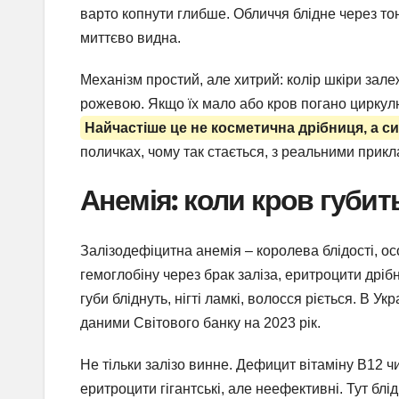
варто копнути глибше. Обличчя блідне через тон
миттєво видна.
Механізм простий, але хитрий: колір шкіри залеж
рожевою. Якщо їх мало або кров погано циркулює
Найчастіше це не косметична дрібниця, а с
поличках, чому так стається, з реальними при
Анемія: коли кров губит
Залізодефіцитна анемія – королева блідості, осо
гемоглобіну через брак заліза, еритроцити дріб
губи бліднуть, нігті ламкі, волосся ріється. В У
даними Світового банку на 2023 рік.
Не тільки залізо винне. Дефицит вітаміну B12 ч
еритроцити гігантські, але неефективні. Тут б