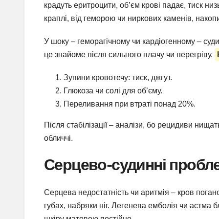
крадуть еритроцити, об’єм крові падає, тиск низ
краплі, від геморою чи ниркових каменів, накоп
У шоку – геморагічному чи кардіогенному – суди
це знайоме після сильного плачу чи перегріву.
Зупини кровотечу: тиск, джгут.
Глюкоза чи солі для об’єму.
Переливання при втраті понад 20%.
Після стабілізації – аналізи, бо рецидиви нищат
обличчі.
Серцево-судинні пробле
Серцева недостатність чи аритмія – кров поган
губах, набряки ніг. Легенева емболія чи астма б
шкіру матовою постійно.