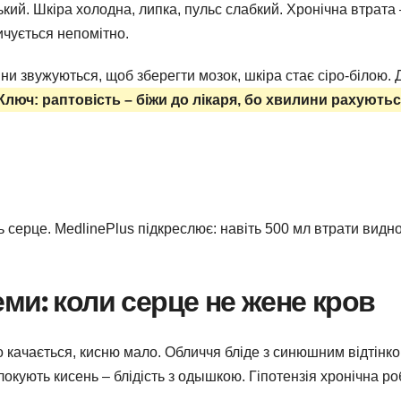
ький. Шкіра холодна, липка, пульс слабкий. Хронічна втрата 
ичується непомітно.
ни звужуються, щоб зберегти мозок, шкіра стає сіро-білою. 
Ключ: раптовість – біжи до лікаря, бо хвилини рахуютьс
ь серце. MedlinePlus підкреслює: навіть 500 мл втрати видн
ми: коли серце не жене кров
о качається, кисню мало. Обличчя бліде з синюшним відтінк
локують кисень – блідість з одышкою. Гіпотензія хронічна ро