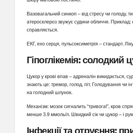
Вазовагальний синкоп – від стресу чи голоду, ти
атеросклероз звужує судини обличчя. Приклад: о
справляється.
ЕКГ, ехо серця, пульсоксиметрія – стандарт. Лік
Гіпоглікемія: солодкий ц
Цукор у крові впав – адреналін викидається, су
знають це: тремор, голод, піт. Голодування чи ін
на голодний шлунок.
Механізм: мозок сигналить “тривога!”, кров сп
менше 3.9 ммоль/л. Швидкий сік чи цукор – і ру
Інфекції та отруєння: п