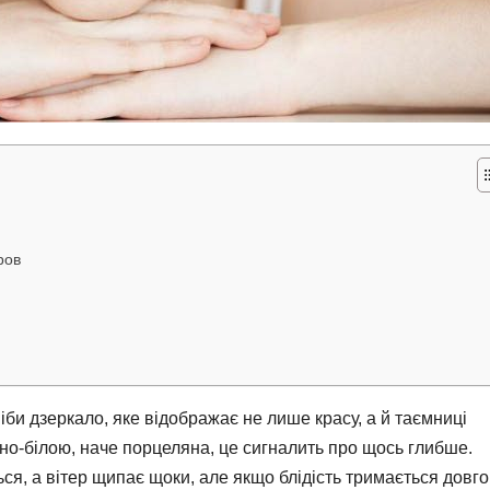
ров
ніби дзеркало, яке відображає не лише красу, а й таємниці
чно-білою, наче порцеляна, це сигналить про щось глибше.
ся, а вітер щипає щоки, але якщо блідість тримається довго