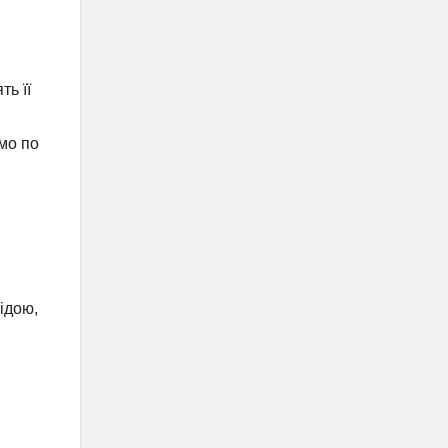
ть її
мо по
ідою,