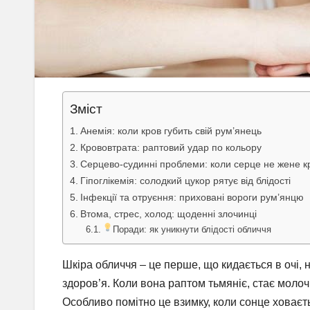
Зміст
Анемія: коли кров губить свій рум’янець
Крововтрата: раптовий удар по кольору
Серцево-судинні проблеми: коли серце не жене к
Гіпоглікемія: солодкий цукор рятує від блідості
Інфекції та отруєння: приховані вороги рум’янцю
Втома, стрес, холод: щоденні злочинці
Поради: як уникнути блідості обличчя
Шкіра обличчя – це перше, що кидається в очі, 
здоров’я. Коли вона раптом тьмяніє, стає моло
Особливо помітно це взимку, коли сонце ховаєть