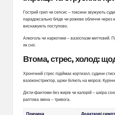
Гострий грип чи сепсис – токсини звужують суди
парадоксально бліде чи рожеве обличчя через ка
виснажують поступово.
Алкоголь чи наркотики – вазоспазм миттєвий. При
як сніг.
Втома, стрес, холод: що
Хронічний стрес підіймає кортизол, судини сти
вазоконстриктор, щоки біліють на морозі. Курін
Дієти-фантоми без жирів чи калорій – шкіра сохн
раптова зміна – тривога.
Причина
Додаткові симп