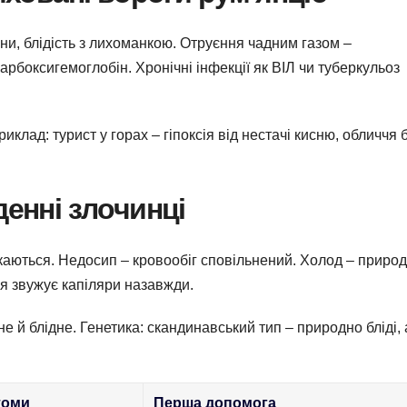
ни, блідість з лихоманкою. Отруєння чадним газом –
рбоксигемоглобін. Хронічні інфекції як ВІЛ чи туберкульоз
клад: турист у горах – гіпоксія від нестачі кисню, обличчя 
денні злочинці
скаються. Недосип – кровообіг сповільнений. Холод – приро
ня звужує капіляри назавжди.
е й блідне. Генетика: скандинавський тип – природно бліді,
томи
Перша допомога