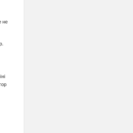
е не
р.
іні
гор