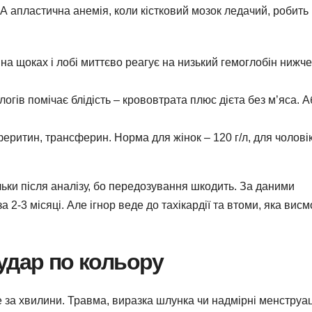
А апластична анемія, коли кістковий мозок ледачий, робить
на щоках і лобі миттєво реагує на низький гемоглобін нижче
гів помічає блідість – крововтрата плюс дієта без м’яса. А
феритин, трансферин. Норма для жінок – 120 г/л, для чоловік
ільки після аналізу, бо передозування шкодить. За даними
за 2-3 місяці. Але ігнор веде до тахікардії та втоми, яка висм
удар по кольору
е за хвилини. Травма, виразка шлунка чи надмірні менструац