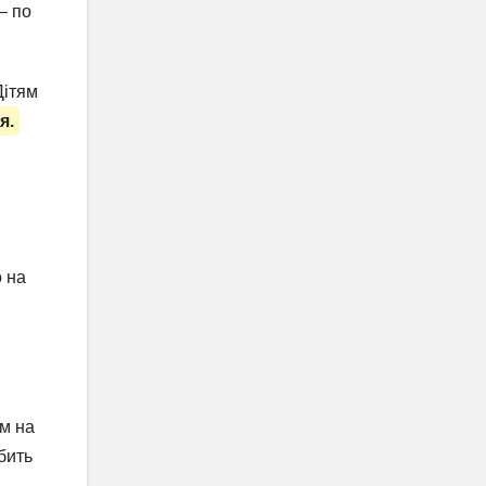
– по
Дітям
я.
о на
ом на
бить