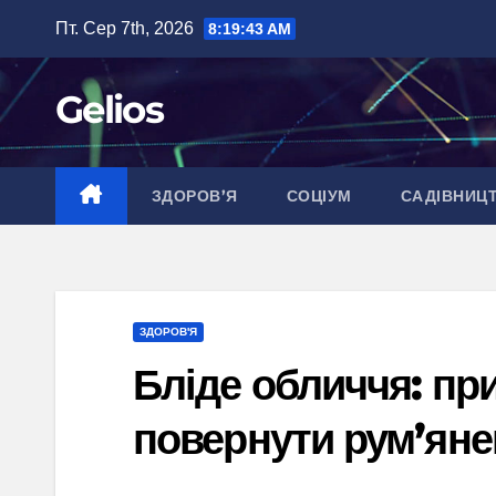
Перейти
Пт. Сер 7th, 2026
8:19:44 AM
до
вмісту
Gelios
ЗДОРОВ’Я
СОЦІУМ
САДІВНИЦ
ЗДОРОВ'Я
Бліде обличчя: при
повернути рум’яне