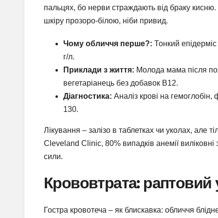
пальцях, бо нерви страждають від браку кисню. 
шкіру прозоро-білою, ніби привид.
Чому обличчя перше?:
Тонкий епідерміс 
г/л.
Приклади з життя:
Молода мама після поло
вегетаріанець без добавок B12.
Діагностика:
Аналіз крові на гемоглобін, 
130.
Лікування – залізо в таблетках чи уколах, але т
Cleveland Clinic, 80% випадків анемії виліковні 
сили.
Крововтрата: раптовий 
Гостра кровотеча – як блискавка: обличчя блідн