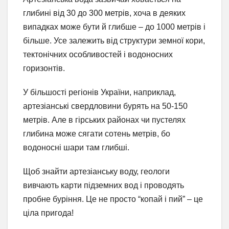
глибині від 30 до 300 метрів, хоча в деяких
випадках може бути й глибше – до 1000 метрів і
більше. Усе залежить від структури земної кори,
тектонічних особливостей і водоносних
горизонтів.
У більшості регіонів України, наприклад,
артезіанські свердловини бурять на 50-150
метрів. Але в гірських районах чи пустелях
глибина може сягати сотень метрів, бо
водоносні шари там глибші.
Щоб знайти артезіанську воду, геологи
вивчають карти підземних вод і проводять
пробне буріння. Це не просто “копай і пий” – це
ціла пригода!