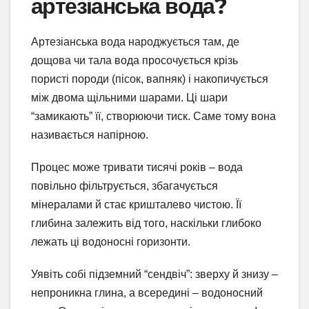
артезіанська вода?
Артезіанська вода народжується там, де
дощова чи тала вода просочується крізь
пористі породи (пісок, вапняк) і накопичується
між двома щільними шарами. Ці шари
“замикають” її, створюючи тиск. Саме тому вона
називається напірною.
Процес може тривати тисячі років – вода
повільно фільтрується, збагачується
мінералами й стає кришталево чистою. Її
глибина залежить від того, наскільки глибоко
лежать ці водоносні горизонти.
Уявіть собі підземний “сендвіч”: зверху й знизу –
непроникна глина, а всередині – водоносний