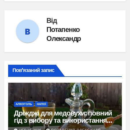
Від
Потапенко
Олександр
Пов’язаний запис
АЛКОГОЛЬ
НАПОЇ
Дріжджі для медовухи: повний
гід з вибору та використання
для ідеального бродіння