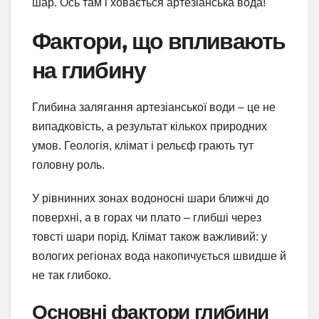
шар. Ось там і ховається артезіанська вода!
Фактори, що впливають
на глибину
Глибина залягання артезіанської води – це не
випадковість, а результат кількох природних
умов. Геологія, клімат і рельєф грають тут
головну роль.
У рівнинних зонах водоносні шари ближчі до
поверхні, а в горах чи плато – глибші через
товсті шари порід. Клімат також важливий: у
вологих регіонах вода накопичується швидше й
не так глибоко.
Основні фактори глибини