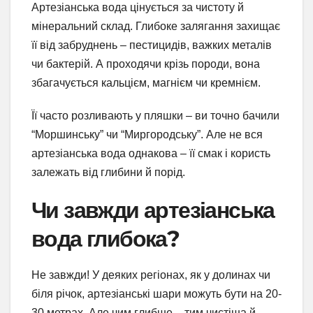
Артезіанська вода цінується за чистоту й
мінеральний склад. Глибоке залягання захищає
її від забруднень – пестицидів, важких металів
чи бактерій. А проходячи крізь породи, вона
збагачується кальцієм, магнієм чи кремнієм.
Її часто розливають у пляшки – ви точно бачили
“Моршинську” чи “Миргородську”. Але не вся
артезіанська вода однакова – її смак і користь
залежать від глибини й порід.
Чи завжди артезіанська
вода глибока?
Не завжди! У деяких регіонах, як у долинах чи
біля річок, артезіанські шари можуть бути на 20-
30 метрах. Але чим глибше – тим чистіша й