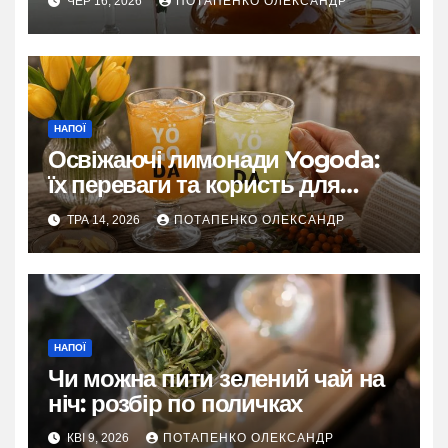
ЧЕР 16, 2026
ПОТАПЕНКО ОЛЕКСАНДР
НАПОЇ
Освіжаючі лимонади Yogoda:
їх переваги та користь для
організму
ТРА 14, 2026
ПОТАПЕНКО ОЛЕКСАНДР
НАПОЇ
Чи можна пити зелений чай на
ніч: розбір по поличках
КВІ 9, 2026
ПОТАПЕНКО ОЛЕКСАНДР