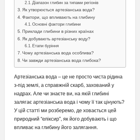
Діапазон глибин за типами регіонів
Як утворюється артезіанська вода?
Фактори, що впливають на глибину
Основні фактори глибини
Приклади глибини в різних країнах
Як добувають артезіанську воду?
Етапи буріння
Чому артезіанська вода особлива?
Чи завжди артезіанська вода глибока?
Артезіанська вода – це не просто чиста рідина
з-під землі, а справжній скарб, захований у
надрах. Але чи знаєте ви, на якій глибині
залягає артезіанська вода і чому її так цінують?
У цій статті ми розберемо, де ховається цей
природний “еліксир”, як його добувають і що
впливає на глибину його залягання.