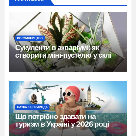
РОСЛИННИЦТВО
Сукуленти в акваріумі: як
створити міні-пустелю у склі
НАУКА ТА ПРИРОДА
Що потрібно здавати на
туризм в Україні у 2026 році