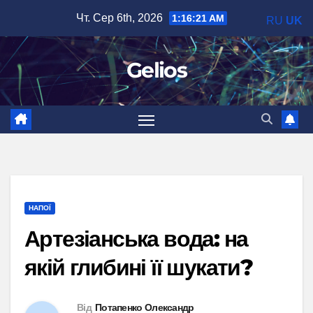
Перейти
Чт. Сер 6th, 2026
1:16:22 AM
RU
UK
до
вмісту
Gelios
НАПОЇ
Артезіанська вода: на
якій глибині її шукати?
Від
Потапенко Олександр