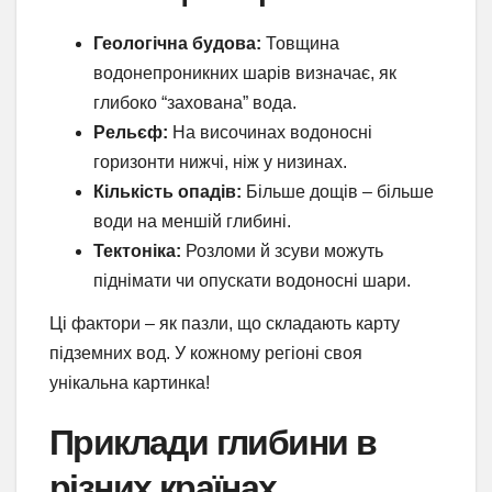
Геологічна будова:
Товщина
водонепроникних шарів визначає, як
глибоко “захована” вода.
Рельєф:
На височинах водоносні
горизонти нижчі, ніж у низинах.
Кількість опадів:
Більше дощів – більше
води на меншій глибині.
Тектоніка:
Розломи й зсуви можуть
піднімати чи опускати водоносні шари.
Ці фактори – як пазли, що складають карту
підземних вод. У кожному регіоні своя
унікальна картинка!
Приклади глибини в
різних країнах