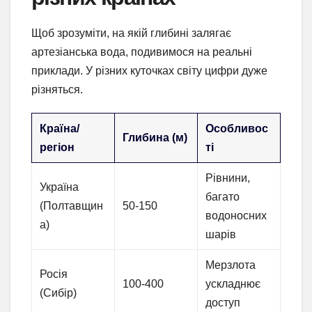
Щоб зрозуміти, на якій глибині залягає
артезіанська вода, подивимося на реальні
приклади. У різних куточках світу цифри дуже
різняться.
Країна/
Особливос
Глибина (м)
регіон
ті
Рівнини,
Україна
багато
(Полтавщин
50-150
водоносних
а)
шарів
Мерзлота
Росія
100-400
ускладнює
(Сибір)
доступ