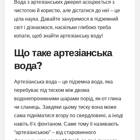
Вода з артезіанських джерел асоціюється з
чистотою й користю, але дістатися до неї – це
ціла наука. Давайте зануримося в підземний
світ і дізнаємося, наскільки глибоко треба
копати, щоб знайти артезіанську воду!
Що таке артезіанська
вода?
Артезіанська вода – це підземна вода, яка
перебуває під тиском між двома
водонепроникними шарами порід, як-от глина
чи сланець. Завдяки цьому тиску вона може
сама підніматися вгору по свердловині, а іноді
навіть б’є фонтаном. Саме тому її називають
“артезіанською” – від старовинного