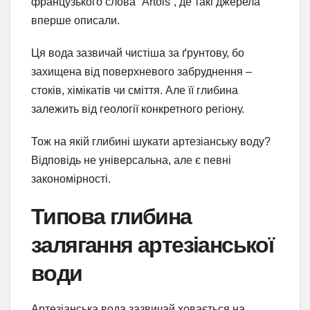
французького слова “Artois”, де такі джерела
вперше описали.
Ця вода зазвичай чистіша за ґрунтову, бо
захищена від поверхневого забруднення –
стоків, хімікатів чи сміття. Але її глибина
залежить від геології конкретного регіону.
Тож на якій глибині шукати артезіанську воду?
Відповідь не універсальна, але є певні
закономірності.
Типова глибина
залягання артезіанської
води
Артезіанська вода зазвичай ховається на