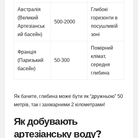
Австралія
Глибокі
(Великий
горизонти в
500-2000
Артезіанськ
посушливій
ий басейн)
зоні
Помірний
Франція
клімат,
(Паризький
50-300
середня
басейн)
глибина
Як бачите, глибина може бути як “дружньою” 50
метрів, так і захмарними 2 кілометрами!
Як добувають
артезіанську воду?