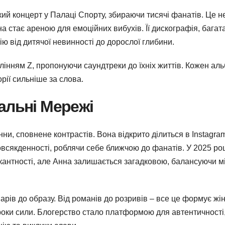
ий концерт у Палаці Спорту, збираючи тисячі фанатів. Це н
на стає ареною для емоційних вибухів. Її дискографія, багат
ію від дитячої невинності до дорослої глибини.
колінням Z, пропонуючи саундтреки до їхніх життів. Кожен ал
орії сильніше за слова.
альні Мережі
ни, сповнене контрастів. Вона відкрито ділиться в Instagram
всякденності, роблячи себе ближчою до фанатів. У 2025 ро
 пікантності, але Анна залишається загадковою, балансуючи м
шарів до образу. Від романів до розривів – все це формує жін
роки сили. Блогерство стало платформою для автентичності