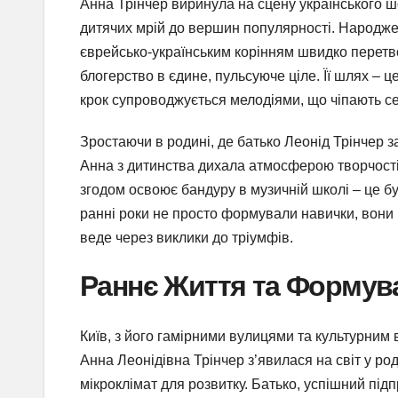
Анна Трінчер виринула на сцену українського ш
дитячих мрій до вершин популярності. Народжен
єврейсько-українським корінням швидко перетво
блогерство в єдине, пульсуюче ціле. Її шлях – це
крок супроводжується мелодіями, що чіпають се
Зростаючи в родині, де батько Леонід Трінчер 
Анна з дитинства дихала атмосферою творчості. У
згодом освоює бандуру в музичній школі – це бу
ранні роки не просто формували навички, вони в
веде через виклики до тріумфів.
Раннє Життя та Формув
Київ, з його гамірними вулицями та культурним
Анна Леонідівна Трінчер з’явилася на світ у ро
мікроклімат для розвитку. Батько, успішний під