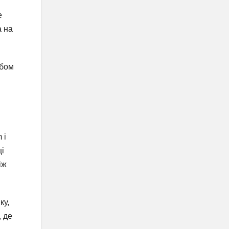
е
а на
ьбом
 і
ці
іж
ку,
, де