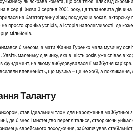
оу-бізнесу як яскрава комета, що освітлює шлях від скромн
а в серці Києва 3 серпня 2001 року, ця талановита дівчина 
рилася на багатогранну зірку, поєднуючи вокал, акторську г
 не просто хроніка успіхів, а історія наполегливості, де кож
рця мільйонів.
займався бізнесом, а мати Жанна Гуренко мала музичну освіт
явіть маленьку дівчинку, яка в шість років уже співає в хор
в фундамент, на якому вибудовувалася її майбутня кар’єра.
селяли впевненість, що музика – це не хобі, а покликання, 
ання Таланту
 вихором, став ідеальним тлом для народження майбутньої зі
дині, де бізнес і мистецтво перепліталися, створюючи унікал
приємець єврейського походження, забезпечував стабільніст