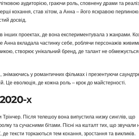
літковою аудиторією, граючи роль, сповнену драми та реаліз
перші кохання, став хітом, а Анна – його яскравою перлиною
тий досвід.
в інших проектах, де вона експериментувала з жанрами. К
 де Анна вкладала частинку себе, роблячи персонажів живим
музикою, створює унікальний бренд, де талант не обмежується
, знімаючись у романтичних фільмах і презентуючи саундтр
й. Це еволюція, де кожна роль – крок до майстерності.
 2020-х
 Трінчер. Після телешоу вона випустила низку синглів, що
олку та сучасними бітами. Пісні на кшталт тих, що звучали 
, де тексти торкаються тем кохання, зростання та викликів.