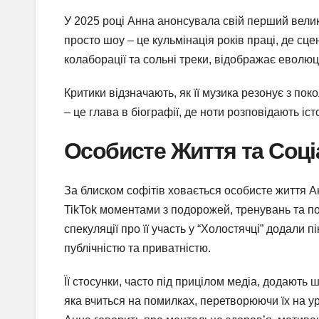
У 2025 році Анна анонсувала свій перший велик
просто шоу – це кульмінація років праці, де сце
колаборації та сольні треки, відображає еволюц
Критики відзначають, як її музика резонує з по
– це глава в біографії, де ноти розповідають іст
Особисте Життя та Соці
За блиском софітів ховається особисте життя Ан
TikTok моментами з подорожей, тренувань та по
спекуляції про її участь у “Холостячці” додали
публічністю та приватністю.
Її стосунки, часто під прицілом медіа, додають 
яка вчиться на помилках, перетворюючи їх на у