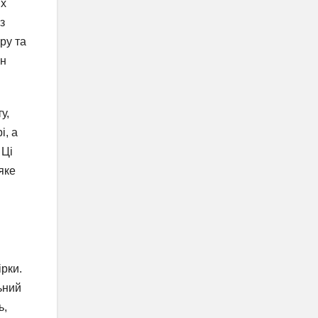
их
з
ру та
ен
у,
і, а
 Ці
яке
рки.
ьний
ь,