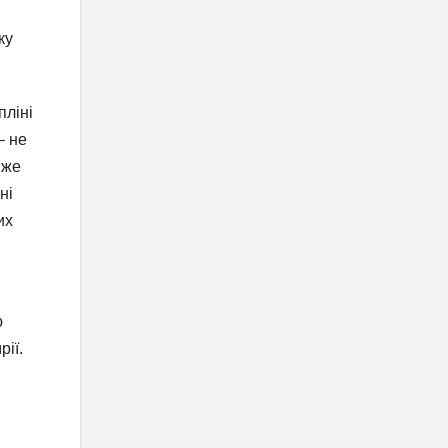
ку
пліні
– не
вже
ні
их
ю
ії.