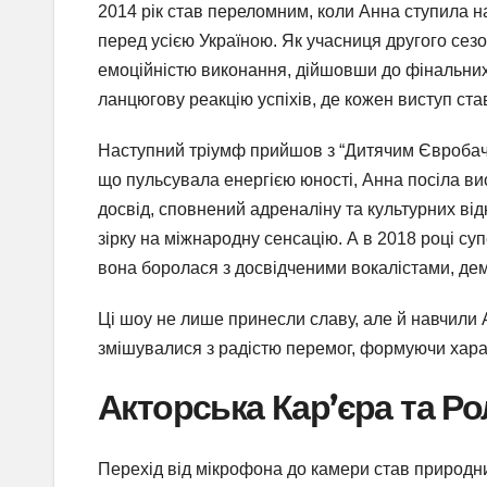
2014 рік став переломним, коли Анна ступила на
перед усією Україною. Як учасниця другого сезо
емоційністю виконання, дійшовши до фінальних е
ланцюгову реакцію успіхів, де кожен виступ ста
Наступний тріумф прийшов з “Дитячим Євробаче
що пульсувала енергією юності, Анна посіла ви
досвід, сповнений адреналіну та культурних від
зірку на міжнародну сенсацію. А в 2018 році суп
вона боролася з досвідченими вокалістами, де
Ці шоу не лише принесли славу, але й навчили А
змішувалися з радістю перемог, формуючи хара
Акторська Кар’єра та Ро
Перехід від мікрофона до камери став природни