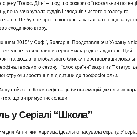
 сцену “Голос. Діти” – шоу, що розкрило її вокальний потенц
ну, вона зачарувала суддів і глядачів чистотою голосу та
тапів. Це був не просто конкурс, а каталізатор, що запуст
вав сходинкою вгору.
нням-2015” у Софії, Болгарія. Представляючи Україну з пі
соке місце, завоювавши серця міжнародної аудиторії. Цей
криттів, додав їй глобального блиску, перетворивши локальн
ерфінал восьмого сезону “Голос країни” закріпив її статус, д
монструючи зростання від дитини до професіоналки.
нну стійкості. Кожен ефір – це битва емоцій, де сльози пор
ктер, що витримує тиск слави.
ль у Серіалі “Школа”
м для Анни, чия харизма ідеально пасувала екрану. У серіа