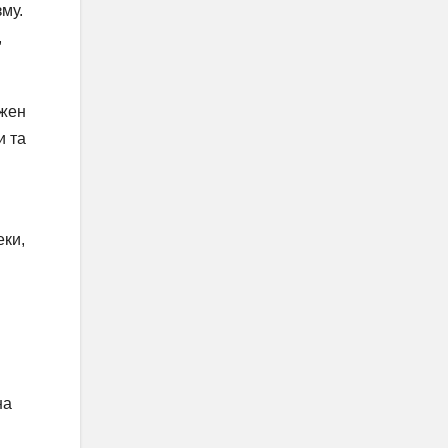
му.
,
ожен
и та
еки,
на