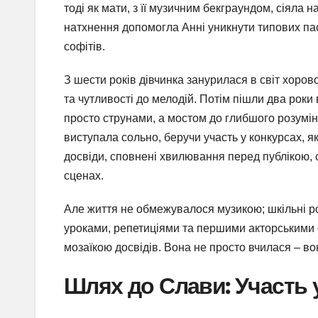
тоді як мати, з її музичним бекграундом, сіяла н
натхнення допомогла Анні уникнути типових паст
софітів.
З шести років дівчинка занурилася в світ хорово
та чутливості до мелодій. Потім пішли два роки
просто струнами, а мостом до глибшого розумін
виступала сольно, беручи участь у конкурсах, як
досвіди, сповнені хвилювання перед публікою, 
сценах.
Але життя не обмежувалося музикою; шкільні ро
уроками, репетиціями та першими акторськими 
мозаїкою досвідів. Вона не просто вчилася – в
Шлях до Слави: Участь 