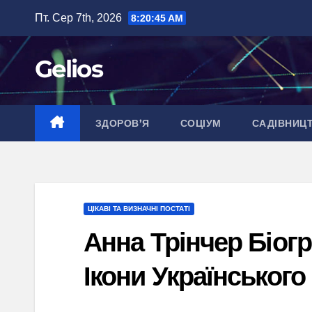
Перейти
Пт. Сер 7th, 2026
8:20:46 AM
до
вмісту
Gelios
ЗДОРОВ’Я
СОЦІУМ
САДІВНИЦ
ЦІКАВІ ТА ВИЗНАЧНІ ПОСТАТІ
Анна Трінчер Біогр
Ікони Українського