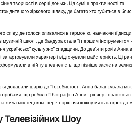
асіння творчості в серці доньки. Ця суміш практичності та
ок дитячого зіркового шляху, де багато хто губиться в блис
го співу, де голоси зливалися в гармонію, навчаючи її дисци
 в музичній школі, де бандура стала її першим інструментом 
ня української культурної спадщини. До дев’яти років Анна 
і загартовували характер і відточували майстерність. Ці ран
сформували в ній ту впевненість, що пізніше засяє на велик
ки додавали шарів до її особистості. Анна балансувала між
спробами, що робило її біографію Анни Трінчер справжньо
она жила мистецтвом, перетворюючи кожну мить на крок до мр
у Телевізійних Шоу