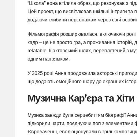
“Школа” вона втілила образ, що резонував з під
Цей проект, що висвітлював шкільні інтриги та 
додаючи глибини персонажам через свій особис
Фільмографія розширювалася, включаючи ролі 
кадр – це не просто гра, а проживання історій,
relatable. Її акторський шлях, переплетений з 
одним напрямком.
У 2025 році Анна продовжила акторські пригоди
що додають емоційного шару до екранних історі
Музична Кар’єра та Хіти
Музика завжди була серцебиттям біографії Анни
підкорили чарти, поєднуючи поп з елементами ф
Євробаченні, еволюціонували в зрілі композиції