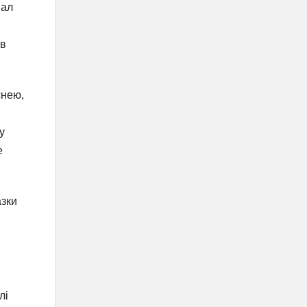
іал
ив
снею,
у
е
азки
лі