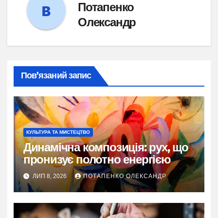
Потапенко
Олександр
Пов’язаний запис
КУЛЬТУРА ТА МИСТЕЦТВО
Динамічна композиція: рух, що
пронизує полотно енергією
ЛИП 8, 2026
ПОТАПЕНКО ОЛЕКСАНДР