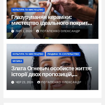
КУЛЬТУРА ТА МИСТЕЦТВО
Глазурування кераміки:
мистецтво ідеального покриття
для ваших виробів
ЛИП 1, 2026
ПОТАПЕНКО ОЛЕКСАНДР
КУЛЬТУРА ТА МИСТЕЦТВО
ЛЮДИНА ТА СУСПІЛЬСТВО
МУЗИКА
Злата Огневич особисте життя:
історії двох пропозицій,
таїландської пристрасті та
ЧЕР 23, 2026
ПОТАПЕНКО ОЛЕКСАНДР
свідомого вибору себе