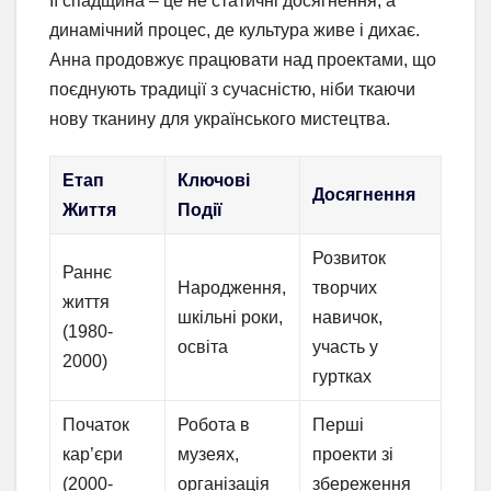
Її спадщина – це не статичні досягнення, а
динамічний процес, де культура живе і дихає.
Анна продовжує працювати над проектами, що
поєднують традиції з сучасністю, ніби ткаючи
нову тканину для українського мистецтва.
Етап
Ключові
Досягнення
Життя
Події
Розвиток
Раннє
Народження,
творчих
життя
шкільні роки,
навичок,
(1980-
освіта
участь у
2000)
гуртках
Початок
Робота в
Перші
кар’єри
музеях,
проекти зі
(2000-
організація
збереження