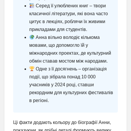
Серед її улюблених книг – твори
класичної літератури, які вона часто
цитує в лекціях, роблячи їх живими
прикладами для студентів.
Анна вільно володіє кількома
мовами, що допомогло їй у
міжнародних проектах, де культурний
обмін ставав мостом між народами.
Одне з її досягнень – організація
події, що зібрала понад 10 000
учасників у 2024 році, ставши
рекордним для культурних фестивалів
в регіоні.
Ці факти додають кольору до біографії Анни,
показуючи, як дрібні деталі формують велику