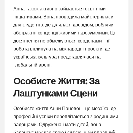
Анна також активно займається освітніми
ініціативами. Вона проводила майстер-класи
для студентів, де ділилася досвідом, роблячи
абстрактні концепції живими і зрозумілими. Ці
досягнення не обмежуються кордонами – її
робота вплинула на міжнародні проекти, де
українська культура представлялася на
глобальній арені.
Особисте Життя: За
Лаштунками Сцени
Особисте життя Анни Панової – це мозаїка, де
професійні успіхи переплітаються з родинними
радощами. Одружена і мати дітей, вона
балансує між кар’єрою і сім’єю, ніби вправний