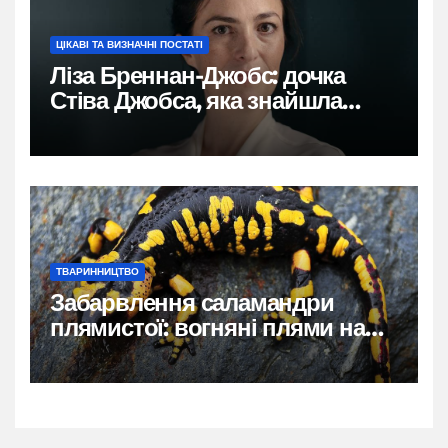
ЦІКАВІ ТА ВИЗНАЧНІ ПОСТАТІ
Ліза Бреннан-Джобс: дочка
Стіва Джобса, яка знайшла
власний голос
ТВАРИННИЦТВО
Забарвлення саламандри
плямистої: вогняні плями на
чорному тлі