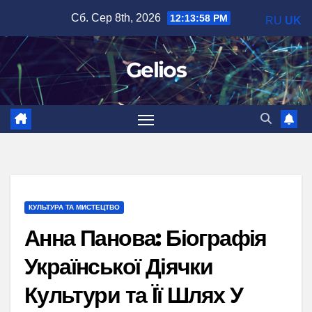
Перейти
Сб. Сер 8th, 2026
12:13:59 PM
RU
UK
до
вмісту
Gelios
КУЛЬТУРА ТА МИСТЕЦТВО
Анна Панова: Біографія
Української Діячки
Культури та Її Шлях У