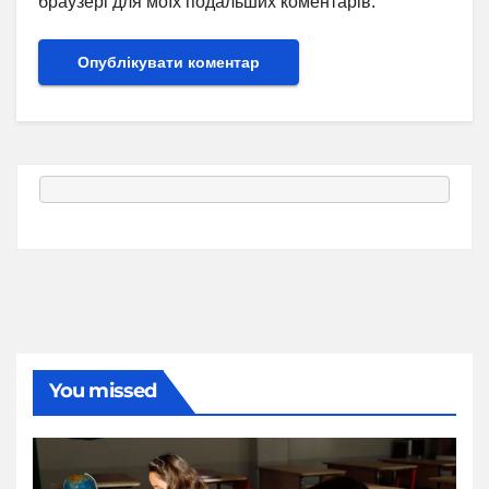
браузері для моїх подальших коментарів.
You missed