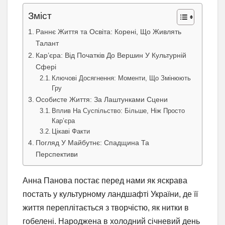
Зміст
Раннє Життя та Освіта: Корені, Що Живлять
Талант
Кар’єра: Від Початків До Вершин У Культурній
Сфері
Ключові Досягнення: Моменти, Що Змінюють
Гру
Особисте Життя: За Лаштунками Сцени
Вплив На Суспільство: Більше, Ніж Просто
Кар’єра
Цікаві Факти
Погляд У Майбутнє: Спадщина Та
Перспективи
Анна Панова постає перед нами як яскрава
постать у культурному ландшафті України, де її
життя переплітається з творчістю, як нитки в
гобелені. Народжена в холодний січневий день