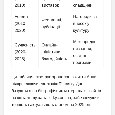
2010)
виставок
спадщини
Розквіт
Нагороди за
Фестивалі,
(2010-
внесок у
публікації
2020)
культуру
Міжнародне
Сучасність
Онлайн-
визнання,
(2020-
ініціативи,
освітні
2025)
благодійність
програми
Ця таблиця ілюструє хронологію життя Анни,
підкреслюючи еволюцію її шляху. Дані
базуються на біографічних матеріалах з сайтів
на кшталт my.ua та zirky.com.ua, забезпечуючи
точність і актуальність станом на 2025 рік.