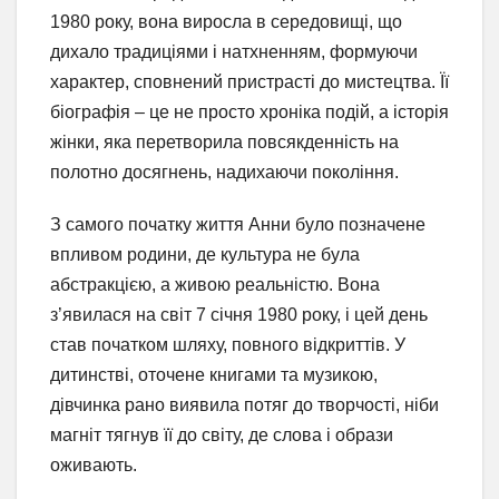
1980 року, вона виросла в середовищі, що
дихало традиціями і натхненням, формуючи
характер, сповнений пристрасті до мистецтва. Її
біографія – це не просто хроніка подій, а історія
жінки, яка перетворила повсякденність на
полотно досягнень, надихаючи покоління.
З самого початку життя Анни було позначене
впливом родини, де культура не була
абстракцією, а живою реальністю. Вона
з’явилася на світ 7 січня 1980 року, і цей день
став початком шляху, повного відкриттів. У
дитинстві, оточене книгами та музикою,
дівчинка рано виявила потяг до творчості, ніби
магніт тягнув її до світу, де слова і образи
оживають.