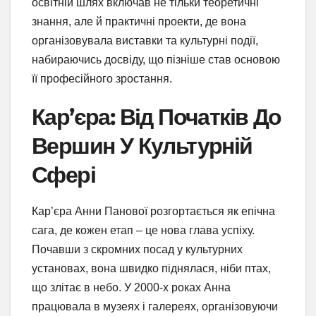
освітній шлях включав не тільки теоретичні
знання, але й практичні проекти, де вона
організовувала виставки та культурні події,
набираючись досвіду, що пізніше став основою
її професійного зростання.
Кар’єра: Від Початків До
Вершин У Культурній
Сфері
Кар’єра Анни Панової розгортається як епічна
сага, де кожен етап – це нова глава успіху.
Почавши з скромних посад у культурних
установах, вона швидко піднялася, ніби птах,
що злітає в небо. У 2000-х роках Анна
працювала в музеях і галереях, організовуючи