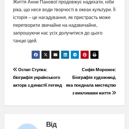
Життя Анни Панової продовжує надихати, ніби
ріка, що несе води творчості в океан культури. Її
історія – це нагадування, як пристрасть може
перетворити звичайне на надзвичайне,
запрошуючи нас усіх долучитися до цього
танцю ідей.
Навігація
Остап Ступка:
Софія Морозюк:
біографія українського
Біографія художниці,
записів
актора з династії легенд
яка поєднала мистецтво
з викликами життя
Від