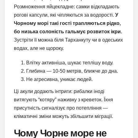
Розмноження яйцекладне: самки відкладають
рогові капсули, які чіпляються за водорості.
У
Чорному морі такі гості трапляються рідко,
бо низька солоність гальмує розвиток ікри.
Зустріти її можна біля Тарханкуту чи в одеських
водах, але не щороку.
Влітку активніша, шукає теплішу воду.
Глибина — 10-50 метрів, ближче до дна.
Не агресивна, уникає людей.
Ці акули додають інтриги: рибалки іноді
витягують “котяру” наживку з креветок. Їхня
присутність сигналізує про потепління —
кліматичні зміни можуть збільшити міграції.
Чому Чорне море не