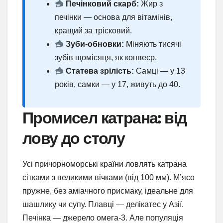
Печінковий скарб:
Жир з
печінки — основа для вітамінів,
кращий за трісковий.
Зуби-обновки:
Міняють тисячі
зубів щомісяця, як конвеєр.
Статева зрілість:
Самці — у 13
років, самки — у 17, живуть до 40.
Промисел катрана: від
лову до столу
Усі причорноморські країни ловлять катрана
сітками з великими вічками (від 100 мм). М’ясо
пружне, без аміачного присмаку, ідеальне для
шашлику чи супу. Плавці — делікатес у Азії.
Печінка — джерело омега-3. Але популяція