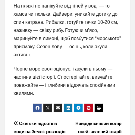
На пляжі не панікуйте від тіней у воді — то
хамса чи тюлька. Дайвери: уникайте дотику до
спин катрана. Рибалки, готуйте гачки 10-20 см,
наживку — свіжу рибу. Готуючи м’ясо,
маринуйте в лимоні, щоб позбутися “морського”
присмаку. Сезон лову — осінь, коли акули
активні.
Чорне море еволюціонує, і акули в ньому —
частина цієї історії. Спостерігайте, вивчайте,
поважайте — і глибини віддячать спокійними
хвилями.
Навігація
Скільки відсотків
Найрідкісніший колір
води на Землі: розподіл
очей: зелений скарб