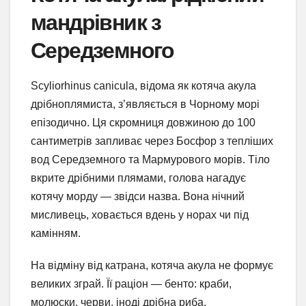
мандрівник з
Середземного
Scyliorhinus canicula, відома як котяча акула
дрібноплямиста, з’являється в Чорному морі
епізодично. Ця скромниця довжиною до 100
сантиметрів запливає через Босфор з тепліших
вод Середземного та Мармурового морів. Тіло
вкрите дрібними плямами, голова нагадує
котячу морду — звідси назва. Вона нічний
мисливець, ховається вдень у норах чи під
камінням.
На відміну від катрана, котяча акула не формує
великих зграй. Її раціон — бенто: краби,
молюски, черви, іноді дрібна риба.