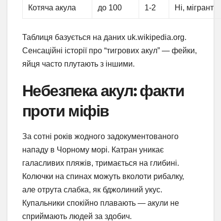
Котяча акула
до 100
1-2
Ні, мігрант
Таблиця базується на даних uk.wikipedia.org.
Сенсаційні історії про “тигрових акул” — фейки,
яйця часто плутають з іншими.
Небезпека акул: факти
проти міфів
За сотні років жодного задокументованого
нападу в Чорному морі. Катран уникає
галасливих пляжів, тримається на глибині.
Колючки на спинах можуть вколоти рибалку,
але отрута слабка, як бджолиний укус.
Купальники спокійно плавають — акули не
сприймають людей за здобич.