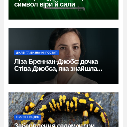
символ віри й сили
ЦІКАВІ ТА ВИЗНАЧНІ ПОСТАТІ
Ліза Бреннан-Джобс: дочка
Стіва Джобса, яка знайшла
власний голос
ТВАРИННИЦТВО
Забарвлення саламандри