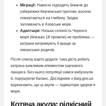
Міграції:
Навесні підходять ближче до
узбережжя Керченської протоки, восени
повертаються на глибину. Зрідка
запливають в Азовське море.
Адаптація:
Низька солоність Чорного
моря (близько 18 проміле) не проблема —
катрани витримують її краще за
океанських родичів.
Після списку варто додати: така дієта робить
катрана важливим елементом харчового
ланцюга. Без нього популяції хамси вибухнули
б, порушуючи баланс. Дослідники з darg.gov.ua
відзначають, що ці акули — індикатори здоров’я
моря.
Котяча акула: рідкісний