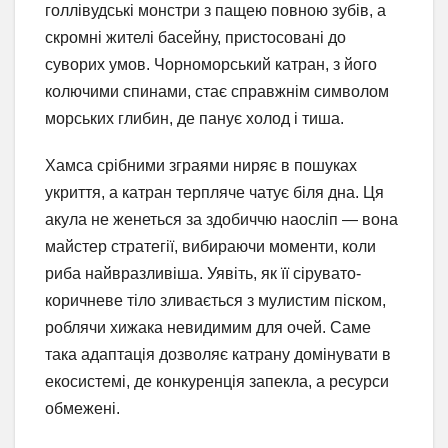
голлівудські монстри з пащею повною зубів, а
скромні жителі басейну, пристосовані до
суворих умов. Чорноморський катран, з його
колючими спинами, стає справжнім символом
морських глибин, де панує холод і тиша.
Хамса срібними зграями ниряє в пошуках
укриття, а катран терпляче чатує біля дна. Ця
акула не женеться за здобиччю наосліп — вона
майстер стратегії, вибираючи моменти, коли
риба найвразливіша. Уявіть, як її сірувато-
коричневе тіло зливається з мулистим піском,
роблячи хижака невидимим для очей. Саме
така адаптація дозволяє катрану домінувати в
екосистемі, де конкуренція запекла, а ресурси
обмежені.