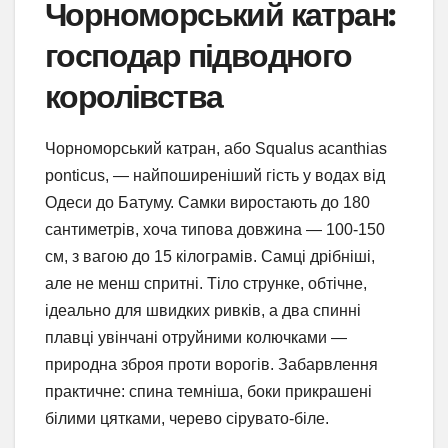
Чорноморський катран:
господар підводного
королівства
Чорноморський катран, або Squalus acanthias
ponticus, — найпоширеніший гість у водах від
Одеси до Батуму. Самки виростають до 180
сантиметрів, хоча типова довжина — 100-150
см, з вагою до 15 кілограмів. Самці дрібніші,
але не менш спритні. Тіло струнке, обтічне,
ідеально для швидких ривків, а два спинні
плавці увінчані отруйними колючками —
природна зброя проти ворогів. Забарвлення
практичне: спина темніша, боки прикрашені
білими цятками, черево сірувато-біле.