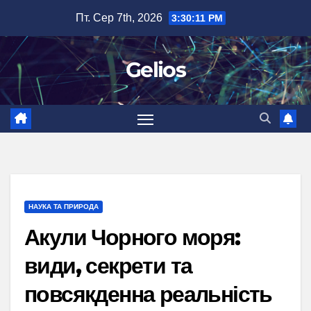
Перейти
Пт. Сер 7th, 2026
3:30:12 PM
до
вмісту
Gelios
НАУКА ТА ПРИРОДА
Акули Чорного моря:
види, секрети та
повсякденна реальність