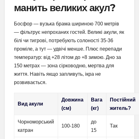
манить великих акул?
Босфор — вузька брама шириною 700 метрів
— фільтрує непроханих гостей. Великі акули, як
білі чи тигрові, потребують солоності 35-36
проміле, а тут — удвічі менше. Плюс перепади
температур: від +28 літом до +8 зимою. Дно за
150 метрах — зона сірководню, мертва для
життя. Навіть якщо запливуть, ікра не
розвивається.
Довжина
Вага
Постійний
Вид акули
(см)
(кг)
житель?
Чорноморський
до
100-180
Так
катран
15