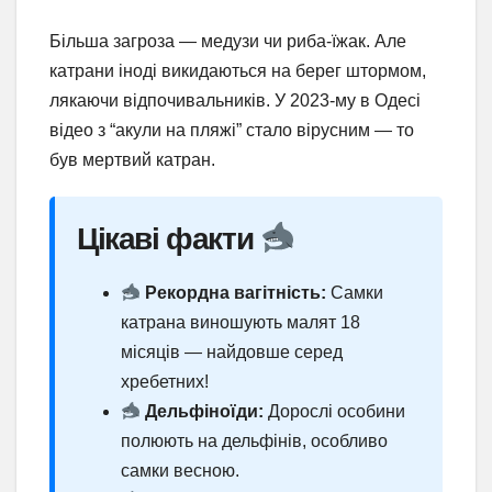
Більша загроза — медузи чи риба-їжак. Але
катрани іноді викидаються на берег штормом,
лякаючи відпочивальників. У 2023-му в Одесі
відео з “акули на пляжі” стало вірусним — то
був мертвий катран.
Цікаві факти
Рекордна вагітність:
Самки
катрана виношують малят 18
місяців — найдовше серед
хребетних!
Дельфіноїди:
Дорослі особини
полюють на дельфінів, особливо
самки весною.