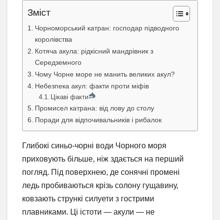
Зміст
Чорноморський катран: господар підводного
королівства
Котяча акула: рідкісний мандрівник з
Середземного
Чому Чорне море не манить великих акул?
Небезпека акул: факти проти міфів
Цікаві факти
Промисел катрана: від лову до столу
Поради для відпочивальників і рибалок
Глибокі синьо-чорні води Чорного моря
приховують більше, ніж здається на перший
погляд. Під поверхнею, де сонячні промені
ледь пробиваються крізь солону гущавину,
ковзають стрункі силуети з гострими
плавниками. Ці істоти — акули — не