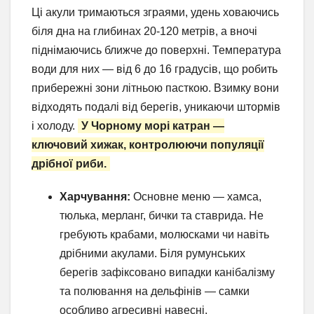
Ці акули тримаються зграями, удень ховаючись
біля дна на глибинах 20-120 метрів, а вночі
піднімаючись ближче до поверхні. Температура
води для них — від 6 до 16 градусів, що робить
прибережні зони літньою пасткою. Взимку вони
відходять подалі від берегів, уникаючи штормів
і холоду.
У Чорному морі катран —
ключовий хижак, контролюючи популяції
дрібної риби.
Харчування:
Основне меню — хамса,
тюлька, мерланг, бички та ставрида. Не
гребують крабами, молюсками чи навіть
дрібними акулами. Біля румунських
берегів зафіксовано випадки канібалізму
та полювання на дельфінів — самки
особливо агресивні навесні.