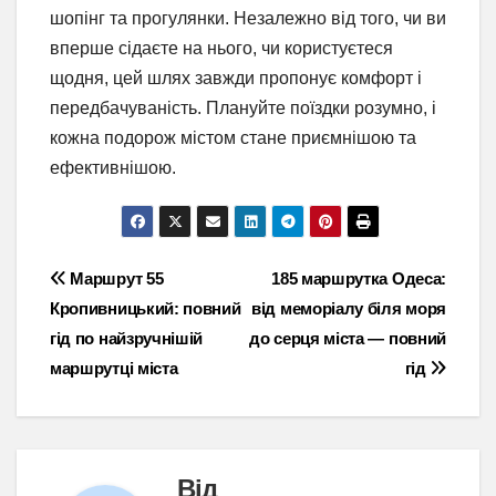
шопінг та прогулянки. Незалежно від того, чи ви
вперше сідаєте на нього, чи користуєтеся
щодня, цей шлях завжди пропонує комфорт і
передбачуваність. Плануйте поїздки розумно, і
кожна подорож містом стане приємнішою та
ефективнішою.
Навігація
Маршрут 55
185 маршрутка Одеса:
Кропивницький: повний
від меморіалу біля моря
записів
гід по найзручнішій
до серця міста — повний
маршрутці міста
гід
Від