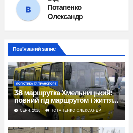
Потапенко
Олександр
Пов’язаний запис
ЛОГІСТИКА ТА ТРАНСПОРТ
38 маршрутка Хмельницький:
повний гід маршрутом і життям
міста
СЕР 4, 2026
ПОТАПЕНКО ОЛЕКСАНДР