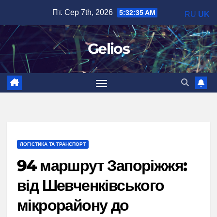
Перейти
Пт. Сер 7th, 2026
5:32:36 AM
RU
UK
до
вмісту
Gelios
ЛОГІСТИКА ТА ТРАНСПОРТ
94 маршрут Запоріжжя:
від Шевченківського
мікрорайону до