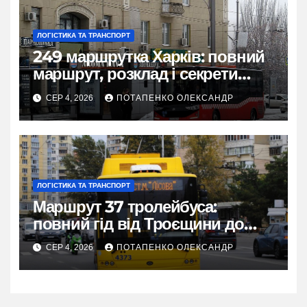
ЛОГІСТИКА ТА ТРАНСПОРТ
249 маршрутка Харків: повний
маршрут, розклад і секрети
зручної поїздки
СЕР 4, 2026
ПОТАПЕНКО ОЛЕКСАНДР
ЛОГІСТИКА ТА ТРАНСПОРТ
Маршрут 37 тролейбуса:
повний гід від Троєщини до
метро Лісова
СЕР 4, 2026
ПОТАПЕНКО ОЛЕКСАНДР