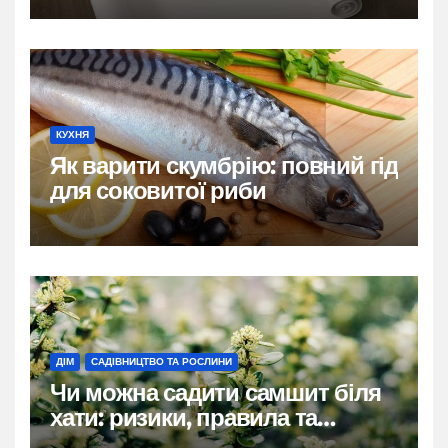
КУХНЯ
Як варити скумбрію: повний гід
для соковитої риби
ДІМ
САДІВНИЦТВО ТА РОСЛИНИ
Чи можна садити самшит біля
хати: ризики, правила та
практичні рішення