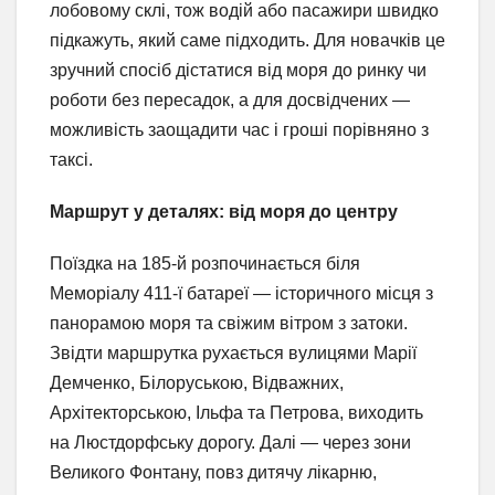
лобовому склі, тож водій або пасажири швидко
підкажуть, який саме підходить. Для новачків це
зручний спосіб дістатися від моря до ринку чи
роботи без пересадок, а для досвідчених —
можливість заощадити час і гроші порівняно з
таксі.
Маршрут у деталях: від моря до центру
Поїздка на 185-й розпочинається біля
Меморіалу 411-ї батареї — історичного місця з
панорамою моря та свіжим вітром з затоки.
Звідти маршрутка рухається вулицями Марії
Демченко, Білоруською, Відважних,
Архітекторською, Ільфа та Петрова, виходить
на Люстдорфську дорогу. Далі — через зони
Великого Фонтану, повз дитячу лікарню,