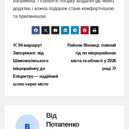
наприкінці. Плануйте поїздку заздалегідь через
додатки, і кожна подорож стане комфортнішою
та приємнішою.
Навігація
94 маршрут
Райони Вінниці: повний
Запоріжжя: від
гід по мікрорайонах
записів
Шевченківського
міста та області у 2026
мікрорайону до
році
Епіцентру — надійний
шлях через місто
Від
Потапенко