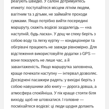
реагують швидко. У салоні дотримуйтесь
етикету: поступайтеся місцем літнім людям,
вагітним та з дітьми, не займайте проходи
сумками. Якщо потрібно вийти посередині
маршруту, скажіть водієві заздалегідь — «на
наступній, будь ласка». У дощ чи спеку беріть з
собою воду та легку куртку — кондиціонери та
обігрівачі працюють не завжди рівномірно. Для
відстеження використовуйте додатки з GPS —
вони показують не лише час, а й
завантаженість. Якщо маршрутка заповнена,
краще почекати наступну — інтервал дозволяє.
Досвідчені пасажири радять: у вихідні беріть з
собою навушники або книгу — дорога довша, а
атмосфера спокійніша. У пік краще стояти біля
виходу, щоб не штовхатися. І головне —
посміхайтеся водієві: ці люди щодня долають