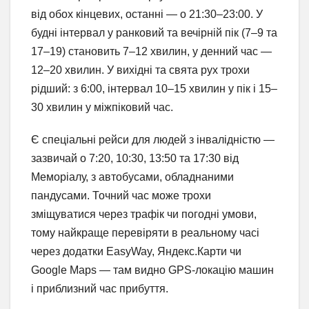
від обох кінцевих, останні — о 21:30–23:00. У
будні інтервал у ранковий та вечірній пік (7–9 та
17–19) становить 7–12 хвилин, у денний час —
12–20 хвилин. У вихідні та свята рух трохи
рідший: з 6:00, інтервал 10–15 хвилин у пік і 15–
30 хвилин у міжпіковий час.
Є спеціальні рейси для людей з інвалідністю —
зазвичай о 7:20, 10:30, 13:50 та 17:30 від
Меморіалу, з автобусами, обладнаними
пандусами. Точний час може трохи
зміщуватися через трафік чи погодні умови,
тому найкраще перевіряти в реальному часі
через додатки EasyWay, Яндекс.Карти чи
Google Maps — там видно GPS-локацію машин
і приблизний час прибуття.