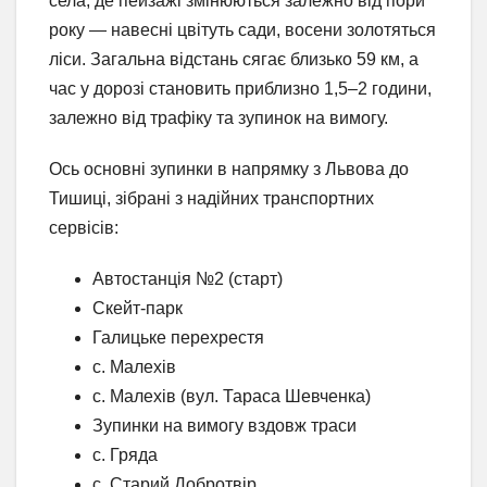
села, де пейзажі змінюються залежно від пори
року — навесні цвітуть сади, восени золотяться
ліси. Загальна відстань сягає близько 59 км, а
час у дорозі становить приблизно 1,5–2 години,
залежно від трафіку та зупинок на вимогу.
Ось основні зупинки в напрямку з Львова до
Тишиці, зібрані з надійних транспортних
сервісів:
Автостанція №2 (старт)
Скейт-парк
Галицьке перехрестя
с. Малехів
с. Малехів (вул. Тараса Шевченка)
Зупинки на вимогу вздовж траси
с. Гряда
с. Старий Добротвір