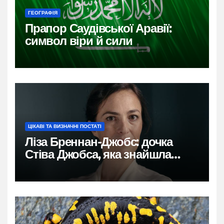
ГЕОГРАФІЯ
Прапор Саудівської Аравії:
символ віри й сили
ЦІКАВІ ТА ВИЗНАЧНІ ПОСТАТІ
Ліза Бреннан-Джобс: дочка
Стіва Джобса, яка знайшла
власний голос