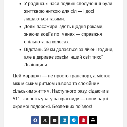
У радянські часи подібні сполучення були
життєвою ниткою для сіл — і досі
лишаються такими.
Деякі пасажири їздять щодня роками,
знаючи водіїв по іменах — справжня
спільнота на колесах.
Відстань 59 км долається за лічені години,
але відкриває зовсім інший світ тихої
Львівщини.
Цей маршрут — не просто транспорт, а місток
між міським ритмом Львова та спокійним
сільським життям. Наступного разу, сідаючи в
511, зверніть увагу на краєвиди — вони варті
окремої подорожі. Безпечних поїздок!