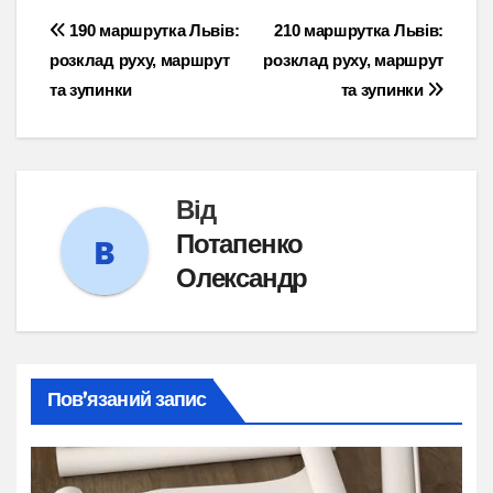
Навігація
190 маршрутка Львів:
210 маршрутка Львів:
розклад руху, маршрут
розклад руху, маршрут
записів
та зупинки
та зупинки
Від
Потапенко
Олександр
Пов’язаний запис