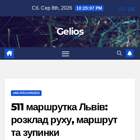
Перейти
Сб. Сер 8th, 2026
10:25:08 PM
RU
UK
до
вмісту
Gelios
UNCATEGORIZED
511 маршрутка Львів:
розклад руху, маршрут
та зупинки