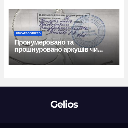
UNCATEGORIZED
Пронумеровано та
прошнуровано аркушів чи
сторінок: повний гайд
Gelios