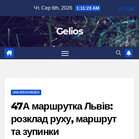
Перейти
Чт. Сер 6th, 2026
1:11:24 AM
RU
UK
до
вмісту
Gelios
UNCATEGORIZED
47А маршрутка Львів:
розклад руху, маршрут
та зупинки