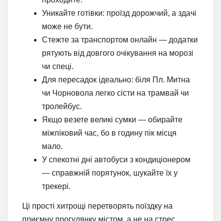
Уникайте готівки: проїзд дорожчий, а здачі
може не бути.
Стежте за транспортом онлайн — додатки
рятують від довгого очікування на морозі
чи спеці.
Для пересадок ідеально: біля Пл. Митна
чи Чорновола легко сісти на трамвай чи
тролейбус.
Якщо везете великі сумки — обирайте
міжпіковий час, бо в годину пік місця
мало.
У спекотні дні автобуси з кондиціонером
— справжній порятунок, шукайте їх у
трекері.
Ці прості хитрощі перетворять поїздку на
приємну прогулянку містом, а не на стрес.