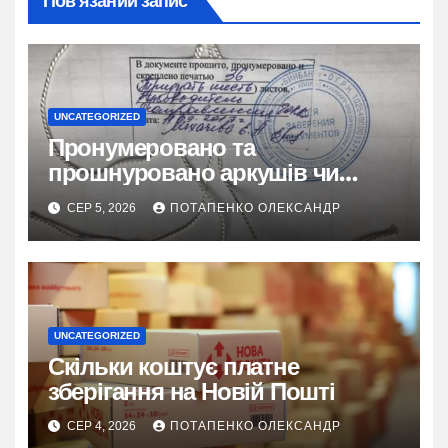
Пов’язаний запис
UNCATEGORIZED
Пронумеровано та
прошнуровано аркушів чи
сторінок: повний гайд
СЕР 5, 2026
ПОТАПЕНКО ОЛЕКСАНДР
UNCATEGORIZED
Скільки коштує платне
зберігання на Новій Пошті
СЕР 4, 2026
ПОТАПЕНКО ОЛЕКСАНДР