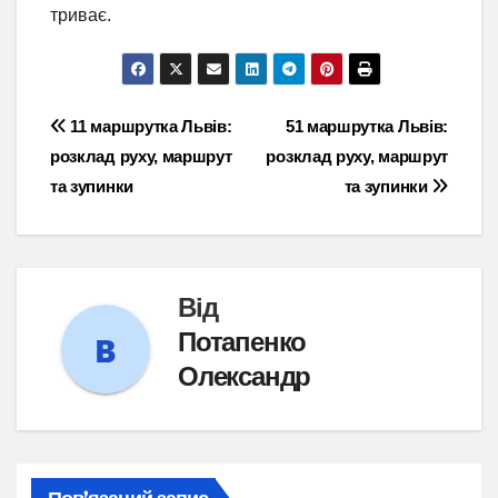
триває.
Навігація
11 маршрутка Львів:
51 маршрутка Львів:
розклад руху, маршрут
розклад руху, маршрут
записів
та зупинки
та зупинки
Від
Потапенко
Олександр