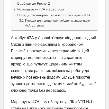
Барбари до Рясне-2
Розклад руху 47А у 2026 році
Поради пасажирам: як комфортно їздити 47А
Поради для щоденних поїздок маршруткою
47А у Львові
Автобус
47А
у Львові з’єднує південно-східний
Сихів з північно-західним мікрорайоном
Рясне-2, проходячи через серце міста. Цей
маршрут перетворюється на справжню
артерію, що пульсує щоденним життям
львів’ян, від ранкових поїздок на роботу до
вечірніх повернень додому. Більше півсотні
зупинок дозволяють дістатися майже будь-якої
ключової точки без пересадок.
Маршрутка 47А, яку обслуговує ЛК «АТП №1»,
стала невід’ємною частиною транспортної