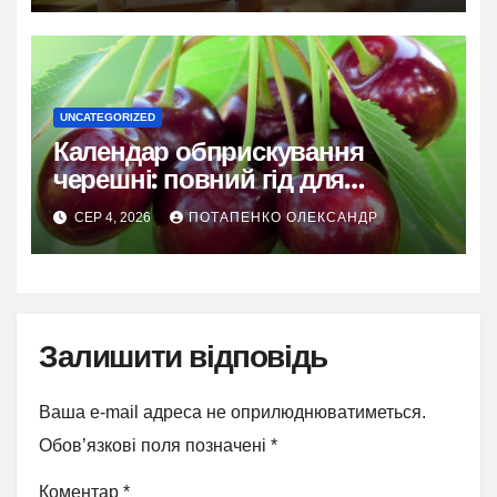
UNCATEGORIZED
Календар обприскування
черешні: повний гід для
здорового врожаю
СЕР 4, 2026
ПОТАПЕНКО ОЛЕКСАНДР
Залишити відповідь
Ваша e-mail адреса не оприлюднюватиметься.
Обов’язкові поля позначені
*
Коментар
*