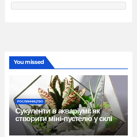
You missed
РОСЛИННИЦТВО
Сукуленти в акваріумі: як
створити міні-пустелю у склі