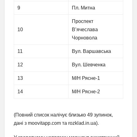
9
Пл. Митна
Проспект
10
В’ячеслава
Чорновола
11
Вул. Варшавська
12
Вул. Шевченка
13
М/Н Рясне-1
14
М/Н Рясне-2
(Повний список налічує близько 49 зупинок,
дані з moovitapp.com та rozklad.in.ua).