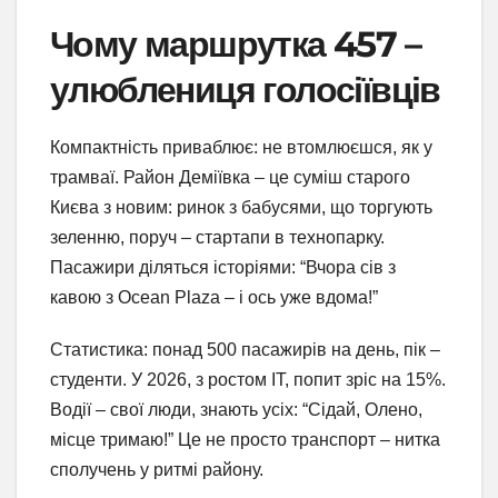
Чому маршрутка 457 –
улюблениця голосіївців
Компактність приваблює: не втомлюєшся, як у
трамваї. Район Деміївка – це суміш старого
Києва з новим: ринок з бабусями, що торгують
зеленню, поруч – стартапи в технопарку.
Пасажири діляться історіями: “Вчора сів з
кавою з Ocean Plaza – і ось уже вдома!”
Статистика: понад 500 пасажирів на день, пік –
студенти. У 2026, з ростом IT, попит зріс на 15%.
Водії – свої люди, знають усіх: “Сідай, Олено,
місце тримаю!” Це не просто транспорт – нитка
сполучень у ритмі району.