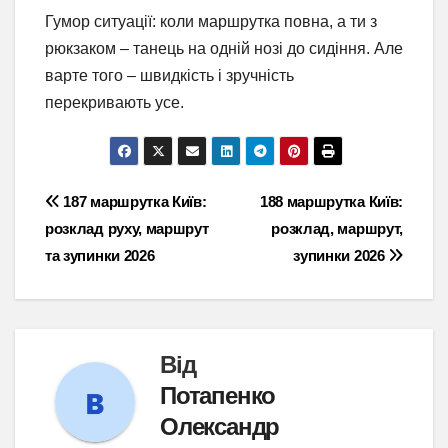
Гумор ситуації: коли маршрутка повна, а ти з
рюкзаком – танець на одній нозі до сидіння. Але
варте того – швидкість і зручність
перекривають усе.
Навігація
187 маршрутка Київ:
188 маршрутка Київ:
розклад руху, маршрут
розклад, маршрут,
записів
та зупинки 2026
зупинки 2026
Від
Потапенко
Олександр