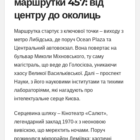
маршрутки 457: від
центру до околиць
Маршрутка стартує з ключової точки – виходу з
метро Либідська, де поруч Ocean Plaza та
Центральний автовокзал. Вона повертає на
бульвар Миколи Міхновського, ту саму
магістраль, що веде до Голосієва, уникаючи
хаосу Великої Васильківської. Далі – проспект
Науки, з його науковими інститутами та тихими
лабораторіями, які нагадують про
інтелектуальне серце Києва.
Серцевина шляху – Кінотеатр «Салют»,
легендарний заклад 1970-х з неоновою
вивіскою, що мерехтить ночами. Поруч
розкинувся мікрорайон Деміївка: хаотичні