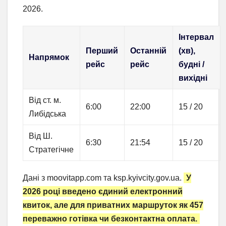
2026.
Інтервал
Перший
Останній
(хв),
Напрямок
рейс
рейс
будні /
вихідні
Від ст. м.
6:00
22:00
15 / 20
Либідська
Від Ш.
6:30
21:54
15 / 20
Стратегічне
Дані з moovitapp.com та ksp.kyivcity.gov.ua.
У
2026 році введено єдиний електронний
квиток, але для приватних маршруток як 457
переважно готівка чи безконтактна оплата.