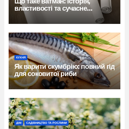
Що таке ватман: історія,
властивості та сучасне
застосування
КУХНЯ
Як варити скумбрію: повний гід
для соковитої риби
ДІМ
САДІВНИЦТВО ТА РОСЛИНИ