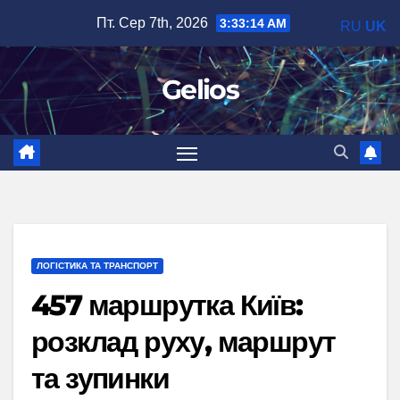
Перейти
Пт. Сер 7th, 2026
3:33:15 AM
RU
UK
до
вмісту
Gelios
ЛОГІСТИКА ТА ТРАНСПОРТ
457 маршрутка Київ:
розклад руху, маршрут
та зупинки