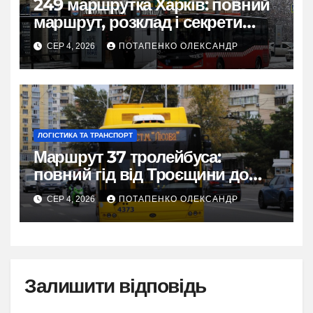
249 маршрутка Харків: повний
маршрут, розклад і секрети
зручної поїздки
СЕР 4, 2026
ПОТАПЕНКО ОЛЕКСАНДР
ЛОГІСТИКА ТА ТРАНСПОРТ
Маршрут 37 тролейбуса:
повний гід від Троєщини до
метро Лісова
СЕР 4, 2026
ПОТАПЕНКО ОЛЕКСАНДР
Залишити відповідь