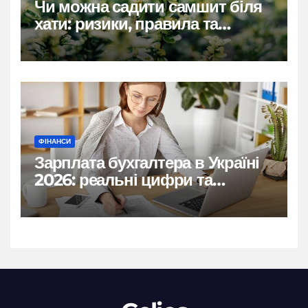
Чи можна садити самшит біля
хати: ризики, правила та
практичні рішення
ФІНАНСИ
Зарплата бухгалтера в Україні
2026: реальні цифри та
нюанси