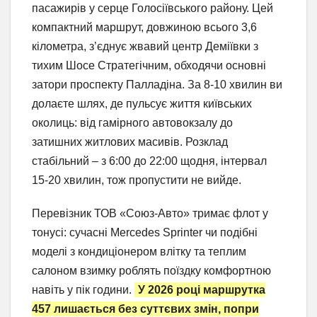
пасажирів у серце Голосіївського району. Цей
компактний маршрут, довжиною всього 3,6
кілометра, з’єднує жвавий центр Деміївки з
тихим Шосе Стратегічним, обходячи основні
затори проспекту Палладіна. За 8-10 хвилин ви
долаєте шлях, де пульсує життя київських
околиць: від гамірного автовокзалу до
затишних житлових масивів. Розклад
стабільний – з 6:00 до 22:00 щодня, інтервал
15-20 хвилин, тож пропустити не вийде.
Перевізник ТОВ «Союз-Авто» тримає флот у
тонусі: сучасні Mercedes Sprinter чи подібні
моделі з кондиціонером влітку та теплим
салоном взимку роблять поїздку комфортною
навіть у пік години.
У 2026 році маршрутка
457 лишається без суттєвих змін, попри