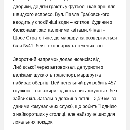
дворики, де діти грають у футбол, і кав’ярні для
швидкого еспресо. Вул. Павла Грабовського
вводить у спокійніші води – житлові будинки з
балконами, заставленими квітами. Фінал –
Шосе Стратегічне, де маршрутка розвертається
біля №41, біля технопарку та зелених зон.
Зворотний напрямок додає нюансів: від
Либідської через автовокзал, де туристи з
валізами шукають транспорт, маршрутка
набирає обертів. Цей петельний рух робить 457
гнучкою – пасажири сідають і висаджуються без
зайвих кіл. Загальна довжина петлі – 3,59 км, за
даними комунальних служб, що робить її однією
з найкоротших у столиці, але найзручніших для
локальних поїздок.