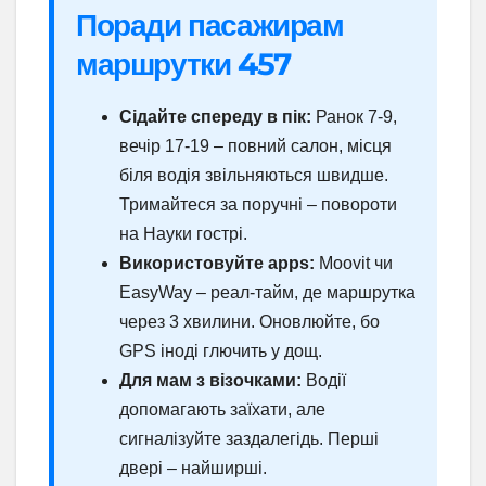
Поради пасажирам
маршрутки 457
Сідайте спереду в пік:
Ранок 7-9,
вечір 17-19 – повний салон, місця
біля водія звільняються швидше.
Тримайтеся за поручні – повороти
на Науки гострі.
Використовуйте apps:
Moovit чи
EasyWay – реал-тайм, де маршрутка
через 3 хвилини. Оновлюйте, бо
GPS іноді глючить у дощ.
Для мам з візочками:
Водії
допомагають заїхати, але
сигналізуйте заздалегідь. Перші
двері – найширші.