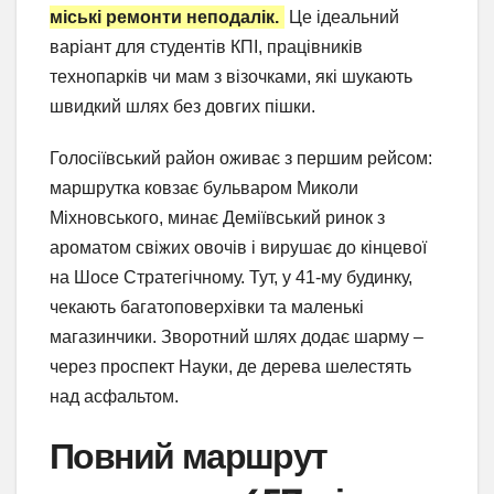
міські ремонти неподалік.
Це ідеальний
варіант для студентів КПІ, працівників
технопарків чи мам з візочками, які шукають
швидкий шлях без довгих пішки.
Голосіївський район оживає з першим рейсом:
маршрутка ковзає бульваром Миколи
Міхновського, минає Деміївський ринок з
ароматом свіжих овочів і вирушає до кінцевої
на Шосе Стратегічному. Тут, у 41-му будинку,
чекають багатоповерхівки та маленькі
магазинчики. Зворотний шлях додає шарму –
через проспект Науки, де дерева шелестять
над асфальтом.
Повний маршрут