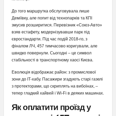
До того маршрутка обслуговувала лише
Деміївку, але попит від технопарків та КПІ
змусив розширитися. Перевізник «Союз-Авто»
взяв естафету, модернізувавши парк під
євростандарти. Під час подій 2018-го, з
фіналом ЛЧ, 457 тимчасово коригували, але
швидко повернули. Сьогодні – це символ
стабільності в транспортному хаосі Києва.
Еволюція відображає район: з промислової
зони до IT-хабу. Пасажири згадують старі газелі
з протекторами, що скриплять на вибоїнах, –
тепер гладкий хайвей і Wi-Fi в деяких машинах.
Як оплатити проїзд у