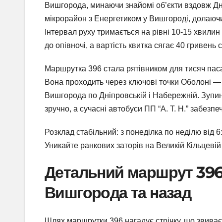
Вишгорода, минаючи знайомі об’єкти вздовж Дн
мікрорайон з Енергетиком у Вишгороді, долаючи 
Інтервал руху тримається на рівні 10-15 хвилин 
до опівночі, а вартість квитка сягає 40 гривень 
Маршрутка 396 стала рятівником для тисяч пасаж
Вона проходить через ключові точки Оболоні — в
Вишгорода по Дніпровській і Набережній. Зупин
зручно, а сучасні автобуси ПП “А. Т. Н.” забезпе
Розклад стабільний: з понеділка по неділю від 6
Уникайте ранкових заторів на Великій Кільцеві
Детальний маршрут 396 
Вишгорода та назад
Шлях маршрутки 396 нагадує стрічку, що звиває