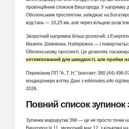
провінційним спокоєм Вишгорода. У напрямку до 
Оболонським проспектом, заїжджає на Богатирсь
відстань — 10,25 км, але через кільцеві розв’
Зворотний напрямок більш розлогий: з Енерге
Мазепи, Шевченка, Набережна — і повертається
Оболонському проспекті. Це дозволяє пасажира
оптимізований для швидкості, але пробки на
Перевізник ПП “А. Т. Н.” (контакт: 380 (44) 496
кондиціонери влітку. Дані з wikiroutes.info підт
2026.
Повний список зупинок 
Зупинки маршрутки 396 — це не просто точки на
Вишгород їх 11, зворотний має 12, з кількома 