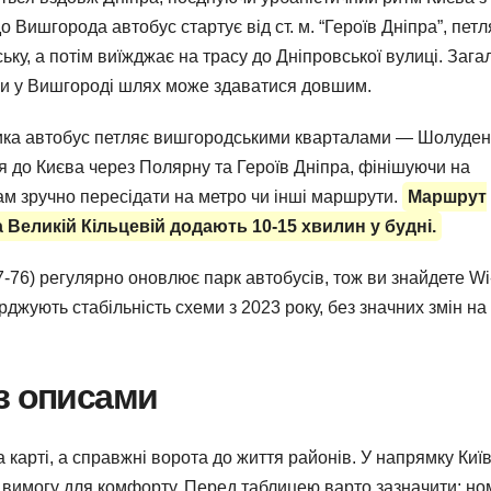
Вишгорода автобус стартує від ст. м. “Героїв Дніпра”, петл
ку, а потім виїжджає на трасу до Дніпровської вулиці. Зага
язки у Вишгороді шлях може здаватися довшим.
тика автобус петляє вишгородськими кварталами — Шолуден
 до Києва через Полярну та Героїв Дніпра, фінішуючи на
м зручно пересідати на метро чи інші маршрути.
Маршрут
 Великій Кільцевій додають 10-15 хвилин у будні.
-07-76) регулярно оновлює парк автобусів, тож ви знайдете Wi
верджують стабільність схеми з 2023 року, без значних змін на
з описами
 карті, а справжні ворота до життя районів. У напрямку Киї
на вимогу для комфорту. Перед таблицею варто зазначити: н