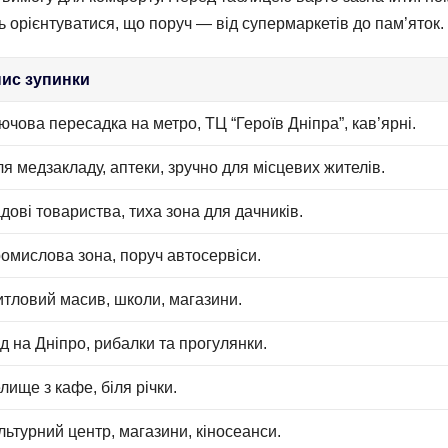
ь орієнтуватися, що поруч — від супермаркетів до пам’яток.
ис зупинки
ючова пересадка на метро, ТЦ “Героїв Дніпра”, кав’ярні.
ля медзакладу, аптеки, зручно для місцевих жителів.
дові товариства, тиха зона для дачників.
омислова зона, поруч автосервіси.
тловий масив, школи, магазини.
д на Дніпро, рибалки та прогулянки.
лище з кафе, біля річки.
льтурний центр, магазини, кіносеанси.