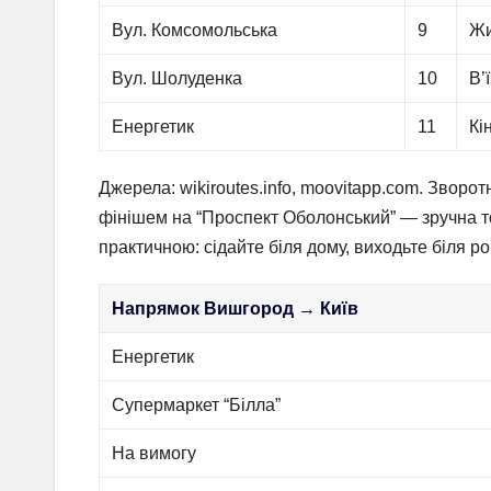
Вул. Комсомольська
9
Жи
Вул. Шолуденка
10
В’
Енергетик
11
Кі
Джерела: wikiroutes.info, moovitapp.com. Зворо
фінішем на “Проспект Оболонський” — зручна точ
практичною: сідайте біля дому, виходьте біля ро
Напрямок Вишгород → Київ
Енергетик
Супермаркет “Білла”
На вимогу