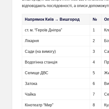
відповідають послідовності, а описи допоможут
Напрямок Київ → Вишгород
№
Оп
ст. м. “Героїв Дніпра”
1
Кл
Лікарня
2
Бі
Сади (на вимогу)
3
Са
Водогінна станція
4
Пр
Селище ДВС
5
Жи
Затока
6
Ви
Чайка
7
Се
Кінотеатр “Мир”
8
Ку