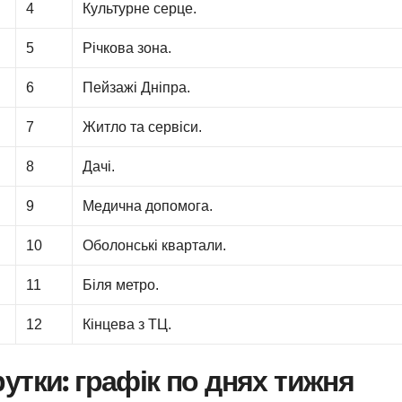
4
Культурне серце.
5
Річкова зона.
6
Пейзажі Дніпра.
7
Житло та сервіси.
8
Дачі.
9
Медична допомога.
10
Оболонські квартали.
11
Біля метро.
12
Кінцева з ТЦ.
утки: графік по днях тижня