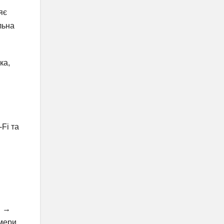
яє
льна
ка,
-Fi та
в →
омери