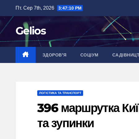
Перейти
Пт. Сер 7th, 2026
3:47:10 PM
до
вмісту
Gelios
ЗДОРОВ’Я
СОЦІУМ
САДІВНИЦ
ЛОГІСТИКА ТА ТРАНСПОРТ
396 маршрутка Киї
та зупинки