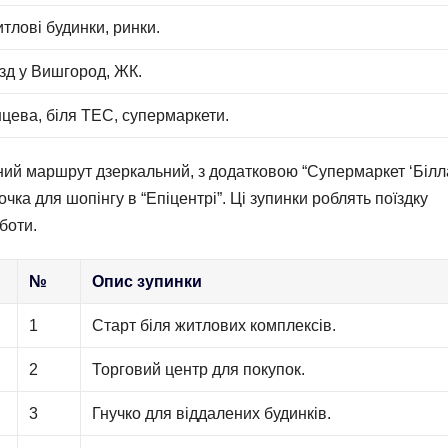
тлові будинки, ринки.
їзд у Вишгород, ЖК.
нцева, біля ТЕС, супермаркети.
тний маршрут дзеркальний, з додатковою “Супермаркет ‘Білла
ка для шопінгу в “Епіцентрі”. Ці зупинки роблять поїздку
боти.
№
Опис зупинки
1
Старт біля житлових комплексів.
2
Торговий центр для покупок.
3
Гнучко для віддалених будинків.