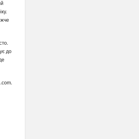
ий
ку.
ижче
сто.
ує до
де
p.com.