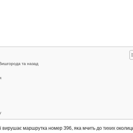
Вишгорода та назад
я
у
і вирушає маршрутка номер 396, яка мчить до тихих околиц