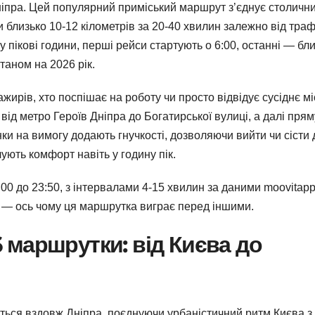
іпра. Цей популярний приміський маршрут з’єднує столичн
близько 10-12 кілометрів за 20-40 хвилин залежно від трафі
у пікові години, перші рейси стартують о 6:00, останні — бл
станом на 2026 рік.
ирів, хто поспішає на роботу чи просто відвідує сусіднє мі
ід метро Героїв Дніпра до Богатирської вулиці, а далі прям
ки на вимогу додають гнучкості, дозволяючи вийти чи сісти 
чують комфорт навіть у годину пік.
:00 до 23:50, з інтервалами 4-15 хвилин за даними moovitap
й — ось чому ця маршрутка виграє перед іншими.
маршрутки: від Києва до
ться вздовж Дніпра, поєднуючи урбаністичний ритм Києва з