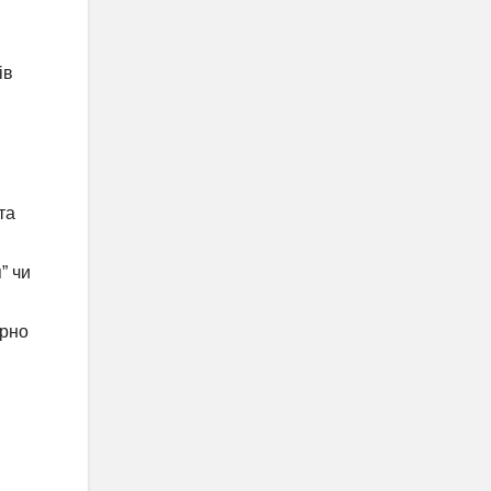
ів
та
” чи
ярно