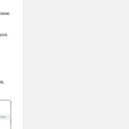
мікою
очі.
ів.