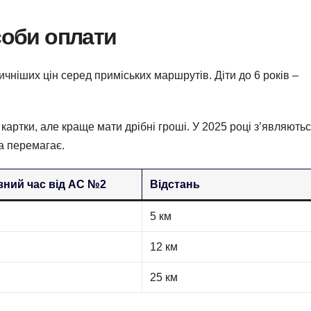
соби оплати
чніших цін серед приміських маршрутів. Діти до 6 років –
 картки, але краще мати дрібні гроші. У 2025 році з’являють
а перемагає.
ний час від АС №2
Відстань
5 км
12 км
25 км