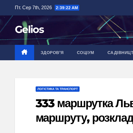
Перейти
Пт. Сер 7th, 2026
2:39:23 AM
до
вмісту
Gelios
ЗДОРОВ’Я
СОЦІУМ
САДІВНИЦ
ЛОГІСТИКА ТА ТРАНСПОРТ
333 маршрутка Льві
маршруту, розклад