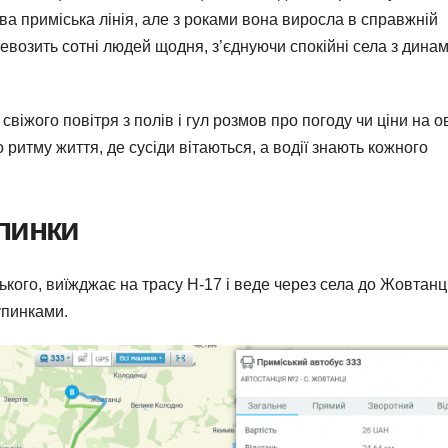
ва приміська лінія, але з роками вона виросла в справжній
евозить сотні людей щодня, з’єднуючи спокійні села з дина
віжого повітря з полів і гул розмов про погоду чи ціни на ов
ритму життя, де сусіди вітаються, а водії знають кожного
пинки
ого, виїжджає на трасу Н-17 і веде через села до Жовтанц
упинками.