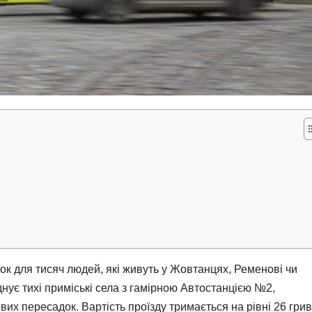
к для тисяч людей, які живуть у Жовтанцях, Ременові чи
нує тихі приміські села з гамірною Автостанцією №2,
их пересадок. Вартість проїзду тримається на рівні 26 грив