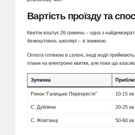
Вартість проїзду та спо
Квиток коштує 26 гривень – одна з найдемократи
безкоштовно, школярі – зі знижкою.
Оплата готівкою в салоні, іноді водії приймають
плани на електронні квитки, але поки що класик
Зупинка
Приблиз
Ринок “Галицьке Перехрестя”
10-15 хв
С. Дубляни
20-25 хв
С. Жовтанці
50-60 хв