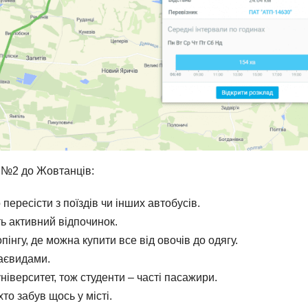
ї №2 до Жовтанців:
пересісти з поїздів чи інших автобусів.
ть активний відпочинок.
інгу, де можна купити все від овочів до одягу.
раєвидами.
іверситет, тож студенти – часті пасажири.
хто забув щось у місті.