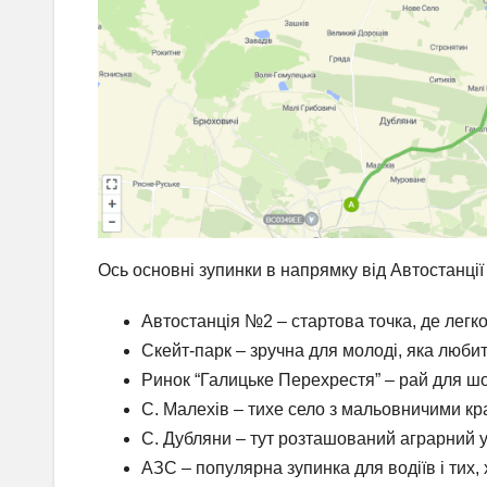
Ось основні зупинки в напрямку від Автостанці
Автостанція №2 – стартова точка, де легко 
Скейт-парк – зручна для молоді, яка люби
Ринок “Галицьке Перехрестя” – рай для шоп
С. Малехів – тихе село з мальовничими к
С. Дубляни – тут розташований аграрний ун
АЗС – популярна зупинка для водіїв і тих, 