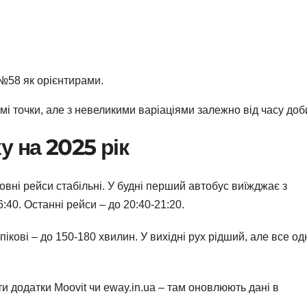
 №58 як орієнтирами.
і точки, але з невеликими варіаціями залежно від часу доб
у на 2025 рік
овні рейси стабільні. У будні перший автобус виїжджає з
6:40. Останні рейси – до 20:40-21:20.
пікові – до 150-180 хвилин. У вихідні рух рідший, але все од
 додатки Moovit чи eway.in.ua – там оновлюють дані в