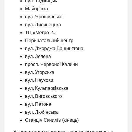
вул. Таджицька
Майорівка
вул. Ярошинської
вул. Лисинецька
ТЦ «Метро-2»
Перинатальний центр
вул. Джорджа Вашингтона
вул. Зелена
просп. Червоної Калини
вул. Угорська
вул. Наукова
вул. Кульпарківська
вул. Виговського
вул. Патона
вул. Любінська
Станція Скнилів (кінець)
У зворотному напрямку зупинки симетричні, з