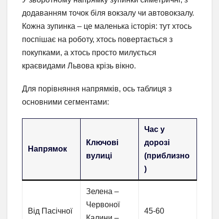
додаванням точок біля вокзалу чи автовокзалу.
Кожна зупинка – це маленька історія: тут хтось
поспішає на роботу, хтось повертається з
покупками, а хтось просто милується
краєвидами Львова крізь вікно.
Для порівняння напрямків, ось таблиця з
основними сегментами:
Час у
Ключові
дорозі
Напрямок
вулиці
(приблизно
)
Зелена –
Червоної
Від Пасічної
45-60
Калини –