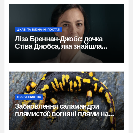
ЦІКАВІ ТА ВИЗНАЧНІ ПОСТАТІ
Ліза Бреннан-Джобс: дочка
Стіва Джобса, яка знайшла
власний голос
ТВАРИННИЦТВО
Забарвлення саламандри
плямистої: вогняні плями на
чорному тлі