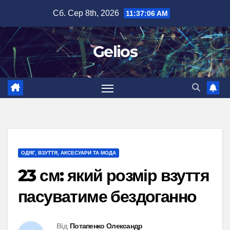
Перейти
Сб. Сер 8th, 2026
11:37:07 AM
до
вмісту
Gelios
ОДЯГ, ВЗУТТЯ, АКСЕСУАРИ ТА МОДА
23 см: який розмір взуття
пасуватиме бездоганно
Від
Потапенко Олександр