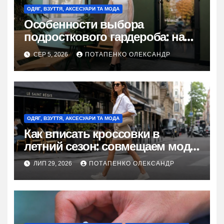
ОДЯГ, ВЗУТТЯ, АКСЕСУАРИ ТА МОДА
Особенности выбора
подросткового гардероба: на
что обратить внимание
СЕР 5, 2026
ПОТАПЕНКО ОЛЕКСАНДР
родителям
ОДЯГ, ВЗУТТЯ, АКСЕСУАРИ ТА МОДА
Как вписать кроссовки в
летний сезон: совмещаем моду
и практичность
ЛИП 29, 2026
ПОТАПЕНКО ОЛЕКСАНДР