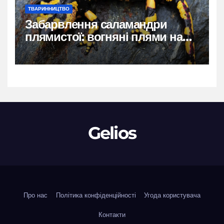
ТВАРИННИЦТВО
Забарвлення саламандри
плямистої: вогняні плями на
чорному тлі
Gelios
Про нас
Політика конфіденційності
Угода користувача
Контакти