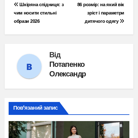
Навігація
Шкіряна спідниця: з
86 розмір: на який вік
чим носити стильні
зріст і параметри
записів
образи 2026
дитячого одягу
Від
Потапенко
Олександр
Пов’язаний запис