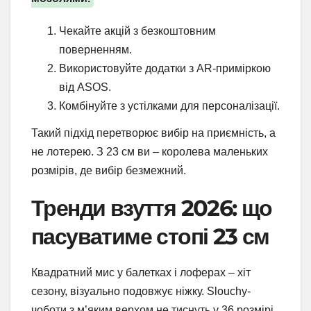
Чекайте акцій з безкоштовним
поверненням.
Використовуйте додатки з AR-приміркою
від ASOS.
Комбінуйте з устілками для персоналізації.
Такий підхід перетворює вибір на приємність, а
не лотерею. З 23 см ви – королева маленьких
розмірів, де вибір безмежний.
Тренди взуття 2026: що
пасуватиме стопі 23 см
Квадратний мис у балетках і лоферах – хіт
сезону, візуально подовжує ніжку. Slouchy-
чоботи з м’яким верхом не тиснуть у 36 розмірі.