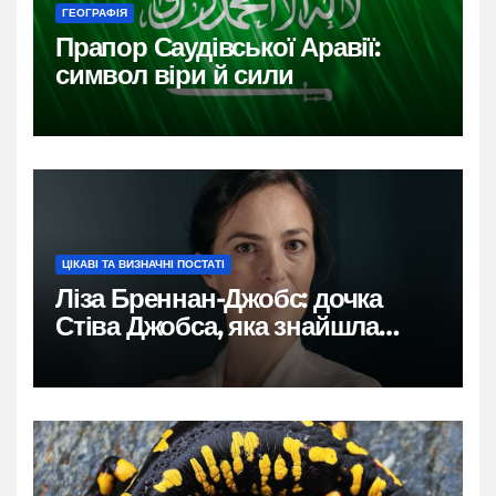
ГЕОГРАФІЯ
Прапор Саудівської Аравії:
символ віри й сили
ЦІКАВІ ТА ВИЗНАЧНІ ПОСТАТІ
Ліза Бреннан-Джобс: дочка
Стіва Джобса, яка знайшла
власний голос