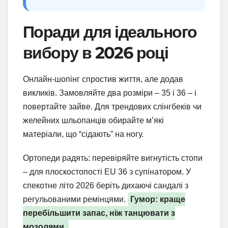
Поради для ідеального
вибору в 2026 році
Онлайн-шопінг спростив життя, але додав
викликів. Замовляйте два розміри – 35 і 36 – і
повертайте зайве. Для трендових слінгбеків чи
желейних шльопанців обирайте м’які
матеріали, що “сідають” на ногу.
Ортопеди радять: перевіряйте вигнутість стопи
– для плоскостопості EU 36 з супінатором. У
спекотне літо 2026 беріть дихаючі сандалі з
регульованими ремінцями.
Гумор: краще
перебільшити запас, ніж танцювати з
мозолями.