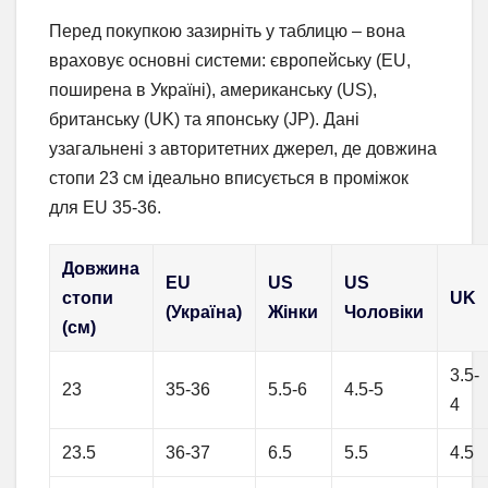
Перед покупкою зазирніть у таблицю – вона
враховує основні системи: європейську (EU,
поширена в Україні), американську (US),
британську (UK) та японську (JP). Дані
узагальнені з авторитетних джерел, де довжина
стопи 23 см ідеально вписується в проміжок
для EU 35-36.
Довжина
EU
US
US
стопи
UK
(Україна)
Жінки
Чоловіки
(см)
3.5-
23
35-36
5.5-6
4.5-5
4
23.5
36-37
6.5
5.5
4.5