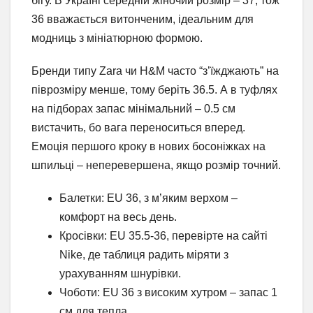
бігу. В Україні середній жіночий розмір – 37, тож
36 вважається витонченим, ідеальним для
модниць з мініатюрною формою.
Бренди типу Zara чи H&M часто “з’їжджають” на
піврозміру менше, тому беріть 36.5. А в туфлях
на підборах запас мінімальний – 0.5 см
вистачить, бо вага переноситься вперед.
Емоція першого кроку в нових босоніжках на
шпильці – неперевершена, якщо розмір точний.
Балетки: EU 36, з м’яким верхом –
комфорт на весь день.
Кросівки: EU 35.5-36, перевірте на сайті
Nike, де таблиця радить міряти з
урахуванням шнурівки.
Чоботи: EU 36 з високим хутром – запас 1
см для тепла.