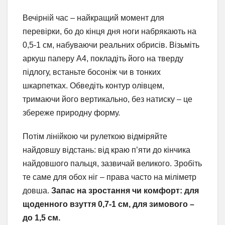
Вечірній час – найкращий момент для
перевірки, бо до кінця дня ноги набрякають на
0,5-1 см, набуваючи реальних обрисів. Візьміть
аркуш паперу А4, покладіть його на тверду
підлогу, встаньте босоніж чи в тонких
шкарпетках. Обведіть контур олівцем,
тримаючи його вертикально, без натиску – це
збереже природну форму.
Потім лінійкою чи рулеткою відміряйте
найдовшу відстань: від краю п’яти до кінчика
найдовшого пальця, зазвичай великого. Зробіть
те саме для обох ніг – права часто на міліметр
довша.
Запас на зростання чи комфорт: для
щоденного взуття 0,7-1 см, для зимового –
до 1,5 см.