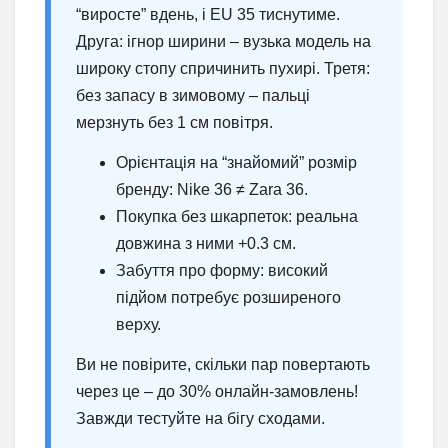
“виросте” вдень, і EU 35 тиснутиме.
Друга: ігнор ширини – вузька модель на
широку стопу спричинить пухирі. Третя:
без запасу в зимовому – пальці
мерзнуть без 1 см повітря.
Орієнтація на “знайомий” розмір
бренду: Nike 36 ≠ Zara 36.
Покупка без шкарпеток: реальна
довжина з ними +0.3 см.
Забуття про форму: високий
підйом потребує розширеного
верху.
Ви не повірите, скільки пар повертають
через це – до 30% онлайн-замовлень!
Завжди тестуйте на бігу сходами.