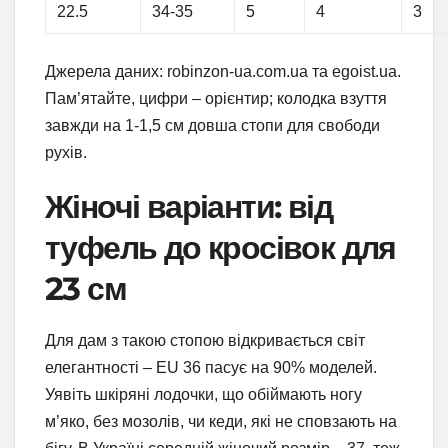
22.5
34-35
5
4
3
Джерела даних: robinzon-ua.com.ua та egoist.ua.
Пам’ятайте, цифри – орієнтир; колодка взуття
завжди на 1-1,5 см довша стопи для свободи
рухів.
Жіночі варіанти: від
туфель до кросівок для
23 см
Для дам з такою стопою відкривається світ
елегантності – EU 36 пасує на 90% моделей.
Уявіть шкіряні лодочки, що обіймають ногу
м’яко, без мозолів, чи кеди, які не сповзають на