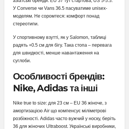
азіатські бренди. EU 37 тут стартова, US 5-5.5.
У Converse чи Vans 36.5 пасуватиме unisex-
моделям. Не соромтеся: комфорт понад
стереотипи.
У спортивному взутті, як у Salomon, таблиці
радять +0.5 см для бігу. Така стопа – перевага
для швидкості, менше навантаження на
суглоби.
Особливості брендів:
Nike, Adidas та інші
Nike true to size: для 23 см – EU 36 жіноче, з
амортизацією Air що компенсує міліметрові
розбіжності. Adidas часто вужчий у носку, беріть
36 для жіночих Ultraboost. Українські виробники,