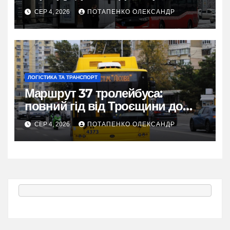
зручної поїздки
СЕР 4, 2026
ПОТАПЕНКО ОЛЕКСАНДР
ЛОГІСТИКА ТА ТРАНСПОРТ
Маршрут 37 тролейбуса:
повний гід від Троєщини до
метро Лісова
СЕР 4, 2026
ПОТАПЕНКО ОЛЕКСАНДР