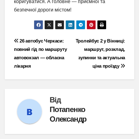
коригуватися. А головне — приємної та
безпечної дороги містом!
Навігація
26 автобус Черкаси:
Тролейбус 2 у Вінниці:
повний гід по маршруту
маршрут, розклад,
записів
автовокзал — обласна
зупинки та актуальна
лікарня
ціна проїзду
Від
Потапенко
Олександр