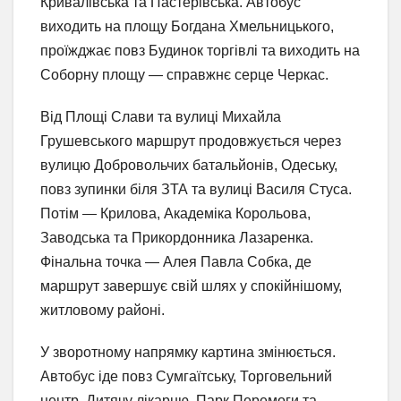
Кривалівська та Пастерівська. Автобус
виходить на площу Богдана Хмельницького,
проїжджає повз Будинок торгівлі та виходить на
Соборну площу — справжнє серце Черкас.
Від Площі Слави та вулиці Михайла
Грушевського маршрут продовжується через
вулицю Добровольчих батальйонів, Одеську,
повз зупинки біля ЗТА та вулиці Василя Стуса.
Потім — Крилова, Академіка Корольова,
Заводська та Прикордонника Лазаренка.
Фінальна точка — Алея Павла Собка, де
маршрут завершує свій шлях у спокійнішому,
житловому районі.
У зворотному напрямку картина змінюється.
Автобус іде повз Сумгаїтську, Торговельний
центр, Дитячу лікарню, Парк Перемоги та