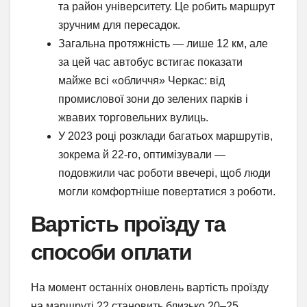
та район університету. Це робить маршрут
зручним для пересадок.
Загальна протяжність — лише 12 км, але
за цей час автобус встигає показати
майже всі «обличчя» Черкас: від
промислової зони до зелених парків і
жвавих торговельних вулиць.
У 2023 році розклади багатьох маршрутів,
зокрема й 22-го, оптимізували —
подовжили час роботи ввечері, щоб люди
могли комфортніше повертатися з роботи.
Вартість проїзду та
способи оплати
На момент останніх оновлень вартість проїзду
на маршруті 22 становить близько 20–25