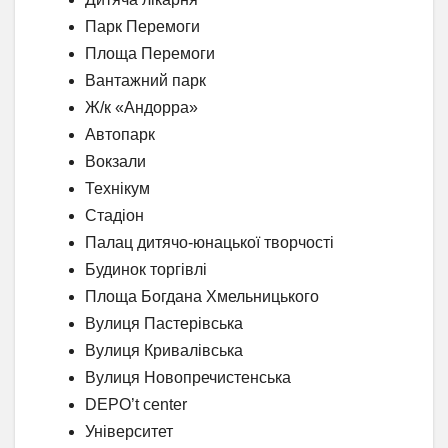
Парк Перемоги
Площа Перемоги
Вантажний парк
Ж/к «Андорра»
Автопарк
Вокзали
Технікум
Стадіон
Палац дитячо-юнацької творчості
Будинок торгівлі
Площа Богдана Хмельницького
Вулиця Пастерівська
Вулиця Кривалівська
Вулиця Новопречистенська
DEPO’t center
Університет