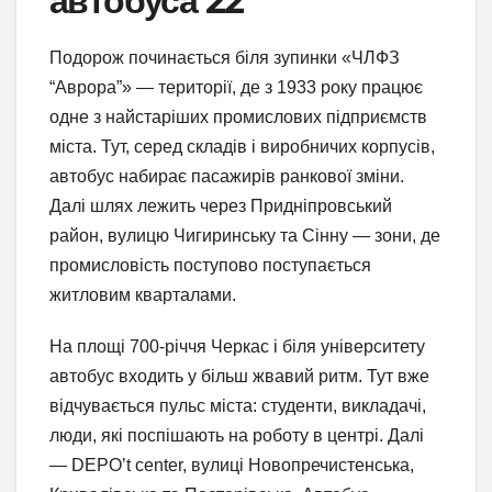
автобуса 22
Подорож починається біля зупинки «ЧЛФЗ
“Аврора”» — території, де з 1933 року працює
одне з найстаріших промислових підприємств
міста. Тут, серед складів і виробничих корпусів,
автобус набирає пасажирів ранкової зміни.
Далі шлях лежить через Придніпровський
район, вулицю Чигиринську та Сінну — зони, де
промисловість поступово поступається
житловим кварталами.
На площі 700-річчя Черкас і біля університету
автобус входить у більш жвавий ритм. Тут вже
відчувається пульс міста: студенти, викладачі,
люди, які поспішають на роботу в центрі. Далі
— DEPO’t center, вулиці Новопречистенська,