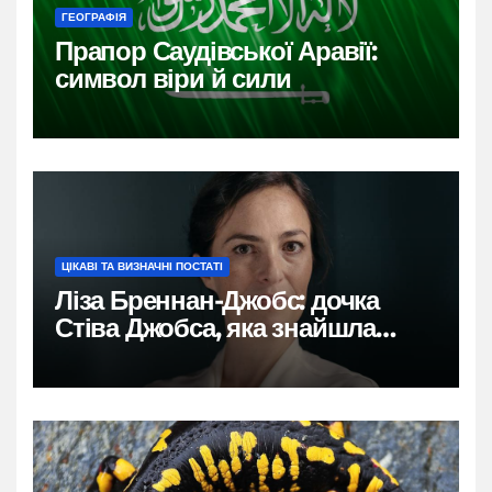
ГЕОГРАФІЯ
Прапор Саудівської Аравії:
символ віри й сили
ЦІКАВІ ТА ВИЗНАЧНІ ПОСТАТІ
Ліза Бреннан-Джобс: дочка
Стіва Джобса, яка знайшла
власний голос