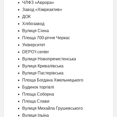
ЧЛФЗ «Аврора»
Завод «Хімреактив»
ДОК
Хлібозавод
Вулиця Сінна
Площа 700-річчя Черкас
Університет
DEPO’t center
Вулиця Новопречистенська
Вулиця Кривалівська
Вулиця Пастерівська
Площа Богдана Хмельницького
Будинок торгівлі
Площа Соборна
Площа Слави
Вулиця Михайла Грушевського
Вулиця Ільїна