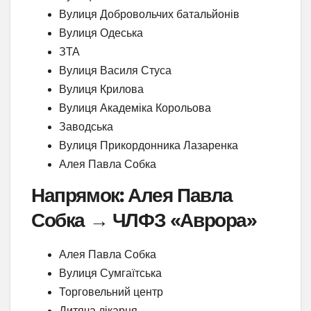
Вулиця Добровольчих батальйонів
Вулиця Одеська
ЗТА
Вулиця Василя Стуса
Вулиця Крилова
Вулиця Академіка Корольова
Заводська
Вулиця Прикордонника Лазаренка
Алея Павла Собка
Напрямок: Алея Павла
Собка → ЧЛФЗ «Аврора»
Алея Павла Собка
Вулиця Сумгаїтська
Торговельний центр
Дитяча лікарня