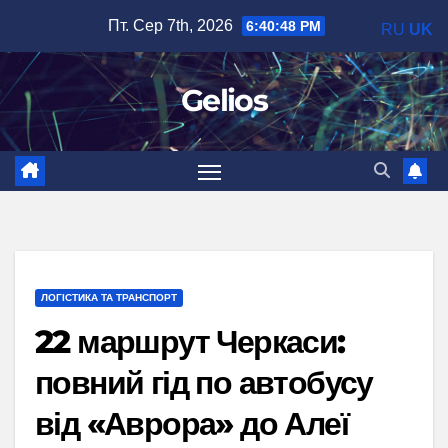
Перейти
Пт. Сер 7th, 2026
6:40:49 PM
RU
UK
до
вмісту
Gelios
ЛОГІСТИКА ТА ТРАНСПОРТ
22 маршрут Черкаси:
повний гід по автобусу
від «Аврора» до Алеї