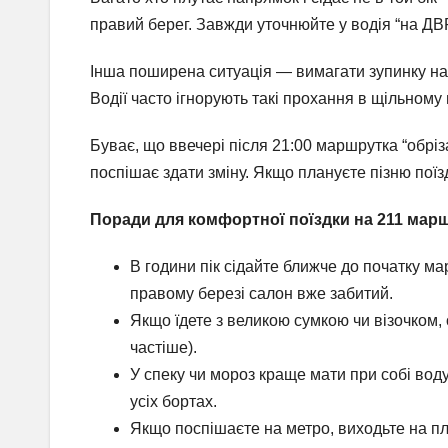
правий берег. Завжди уточнюйте у водія “на ДВРЗ
Інша поширена ситуація — вимагати зупинку на 
Водії часто ігнорують такі прохання в щільному
Буває, що ввечері після 21:00 маршрутка “обріз
поспішає здати зміну. Якщо плануєте пізню поїз
Поради для комфортної поїздки на 211 мар
В години пік сідайте ближче до початку м
правому березі салон вже забитий.
Якщо їдете з великою сумкою чи візочком,
частіше).
У спеку чи мороз краще мати при собі во
усіх бортах.
Якщо поспішаєте на метро, виходьте на пл.