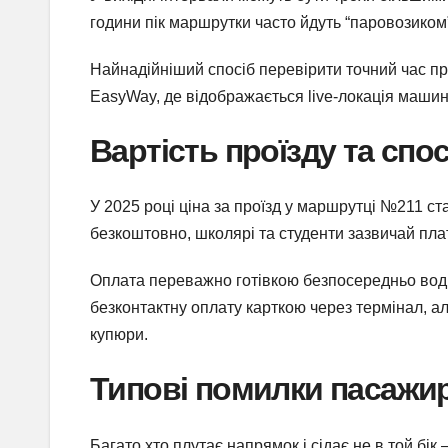
години пік маршрутки часто йдуть “паровозиком
Найнадійніший спосіб перевірити точний час п
EasyWay, де відображається live-локація маши
Вартість проїзду та спо
У 2025 році ціна за проїзд у маршрутці №211 ста
безкоштовно, школярі та студенти зазвичай плат
Оплата переважно готівкою безпосередньо воді
безконтактну оплату карткою через термінал, ал
купюри.
Типові помилки пасажир
Багато хто плутає напрямок і сідає не в той бік