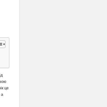
ід
авою
ік це
 а