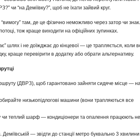
?” чи “на Деміївку?”, щоб не їхати зайвий круг.
“вимогу” там, де це фізично неможливо через затор чи знак
 потоці, тож краще виходити на офіційних зупинках.
ає” шлях і не доїжджає до кінцевої — це трапляється, коли в
дку, краще перевірити в додатку або обрати альтернативу.
шрутці
аршруту (ДВРЗ), щоб гарантовано зайняти сидяче місце — н
 обирайте низькопідлогові машини (вони трапляються все
ду чи теплий шарф — кондиціонери та опалення працюють не
 Деміївській — звідти до станції метро буквально 3 хвилини