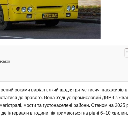
вської
ений роками варіант, який щодня рятує тисячі пасажирів в
дістатися до правого. Вона з’єднує промисловий ДВРЗ з жв
агістралі, мости та густонаселені райони. Станом на 2025 р
де інтервали в години пік тримаються на рівні 6–10 хвилин,