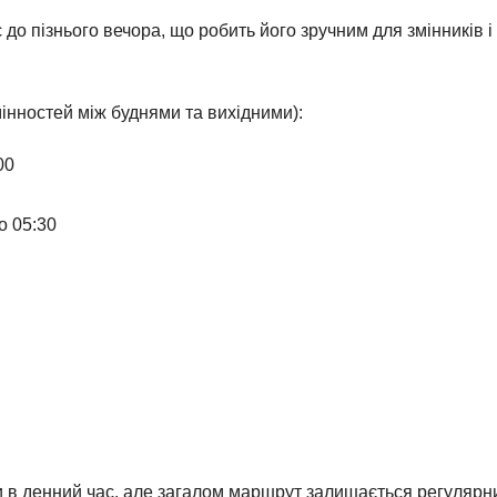
до пізнього вечора, що робить його зручним для змінників і
мінностей між буднями та вихідними):
00
о 05:30
и в денний час, але загалом маршрут залишається регулярн