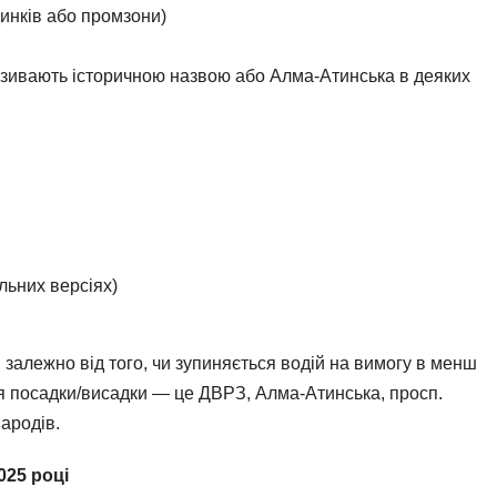
инків або промзони)
азивають історичною назвою або Алма-Атинська в деяких
льних версіях)
 залежно від того, чи зупиняється водій на вимогу в менш
я посадки/висадки — це ДВРЗ, Алма-Атинська, просп.
ародів.
025 році