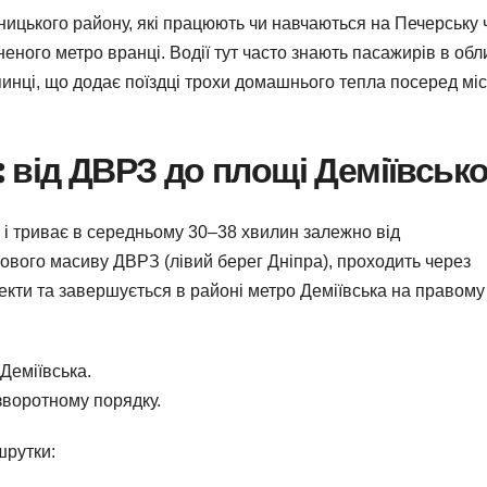
цького району, які працюють чи навчаються на Печерську 
вненого метро вранці. Водії тут часто знають пасажирів в обл
упинці, що додає поїздці трохи домашнього тепла посеред мі
 від ДВРЗ до площі Деміївсько
 і триває в середньому 30–38 хвилин залежно від
лового масиву ДВРЗ (лівий берег Дніпра), проходить через
пекти та завершується в районі метро Деміївська на правому
Деміївська.
зворотному порядку.
шрутки: