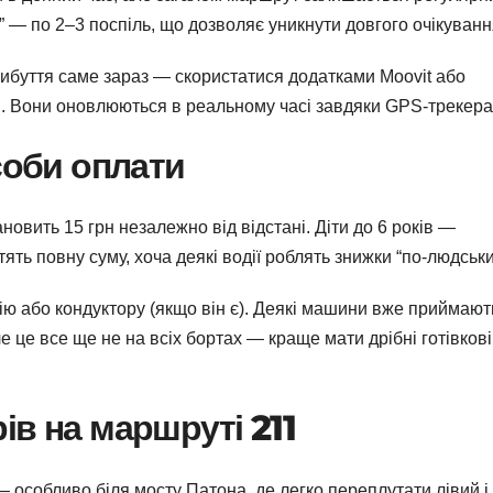
” — по 2–3 поспіль, що дозволяє уникнути довгого очікуванн
рибуття саме зараз — скористатися додатками Moovit або
н. Вони оновлюються в реальному часі завдяки GPS-трекера
соби оплати
новить 15 грн незалежно від відстані. Діти до 6 років —
ять повну суму, хоча деякі водії роблять знижки “по-людськи
ю або кондуктору (якщо він є). Деякі машини вже приймают
е це все ще не на всіх бортах — краще мати дрібні готівкові
ів на маршруті 211
 — особливо біля мосту Патона, де легко переплутати лівий і