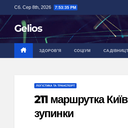
Перейти
Сб. Сер 8th, 2026
7:53:37 PM
до
вмісту
Gelios
ЗДОРОВ’Я
СОЦІУМ
САДІВНИЦ
ЛОГІСТИКА ТА ТРАНСПОРТ
211 маршрутка Київ
зупинки