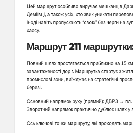
Цей маршрут особливо виручає мешканців Дарни
Деміївці, а також усіх, хто звик уникати перепо
іноді навіть пропускають “своїх” без черги на з
хаосу.
Маршрут 211 маршрутки:
Повний шлях простягається приблизно на 15 км
завантаженості доріг. Маршрутка стартує з жит
промислові зони, виїжджає на стратегічні прос
березі.
Основний напрямок руху (прямий): ДВРЗ → пл. 
Зворотний напрямок практично дублює шлях у 
Ось ключові точки маршруту, які проходять мар