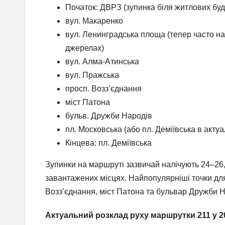
Початок: ДВРЗ (зупинка біля житлових буд
вул. Макаренко
вул. Ленинградська площа (тепер часто н
джерелах)
вул. Алма-Атинська
вул. Пражська
просп. Возз’єднання
міст Патона
бульв. Дружби Народів
пл. Московська (або пл. Деміївська в актуа
Кінцева: пл. Деміївська
Зупинки на маршруті зазвичай налічують 24–26,
завантажених місцях. Найпопулярніші точки дл
Возз’єднання, міст Патона та бульвар Дружби Н
Актуальний розклад руху маршрутки 211 у 2