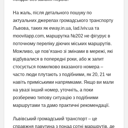
На жаль, після детального пошуку по
актуальних джерелах громадського транспорту
Львова, таких як eway.in.ua, lad.lviv.ua та
moovitapp.com, маршрутка №202 не фігурує в
поточному переліку діючих міських маршрутів.
Можливо, це пов’язано зі змінами в мережі, які
відбувалися в попередні роки, або ж запит
стосується помилково вказаного номера –
часто люди плутають з подібними, як 20, 21 чи
навіть приміськими напрямками. Якщо ви мали
на увазі інший номер, уточніть, а поки
розберемо типову ситуацію з подібними
маршрутами та дамо практичні рекомендації.
Львівський громадський транспорт – це
справжня павутина з понад сотні маршрутів, де