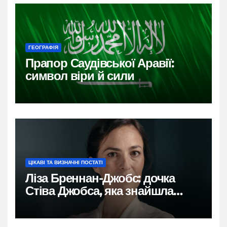
ГЕОГРАФІЯ
Прапор Саудівської Аравії:
символ віри й сили
ЦІКАВІ ТА ВИЗНАЧНІ ПОСТАТІ
Ліза Бреннан-Джобс: дочка
Стіва Джобса, яка знайшла
власний голос