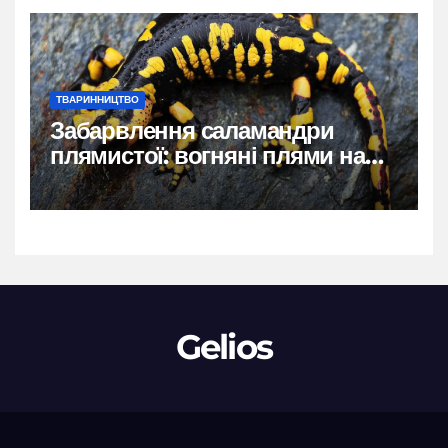
ТВАРИННИЦТВО
Забарвлення саламандри
плямистої: вогняні плями на
чорному тлі
Gelios