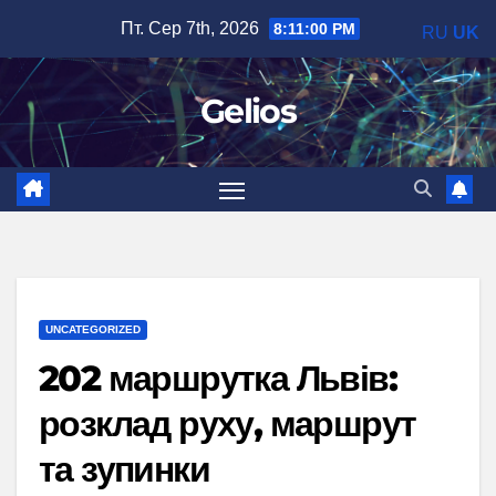
Перейти
Пт. Сер 7th, 2026
8:11:01 PM
RU
UK
до
вмісту
Gelios
UNCATEGORIZED
202 маршрутка Львів:
розклад руху, маршрут
та зупинки