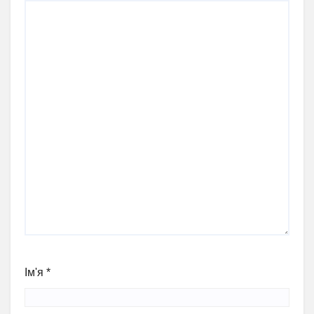
Ім'я
*