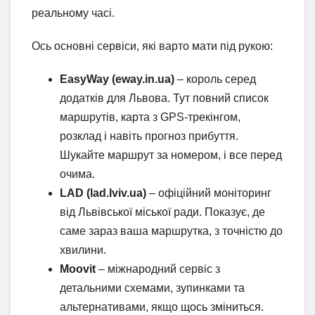
реальному часі.
Ось основні сервіси, які варто мати під рукою:
EasyWay (eway.in.ua)
– король серед
додатків для Львова. Тут повний список
маршрутів, карта з GPS-трекінгом,
розклад і навіть прогноз прибуття.
Шукайте маршрут за номером, і все перед
очима.
LAD (lad.lviv.ua)
– офіційний моніторинг
від Львівської міської ради. Показує, де
саме зараз ваша маршрутка, з точністю до
хвилини.
Moovit
– міжнародний сервіс з
детальними схемами, зупинками та
альтернативами, якщо щось зміниться.