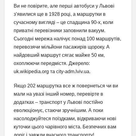
Ви не повірите, але перші автобуси у Львові
з’явилися ще в 1928 році, а маршрутки в
сучасному вигляді – це спадщина 90-х, коли
приватні перевізники заповнили вакуум.
Сьогодні мережа налічує понад 100 маршрутів,
перевозячи мільйони пасажирів щороку. А
найдовший маршрут сягає майже 50 км,
охоплюючи передмістя. Джерело:
uk.wikipedia.org та city-adm.lviv.ua.
Якщо 202 маршрутка все ж повернеться чи ви
мали на увазі інший номер, перевірте в
додатках – транспорт у Львові постійно
еволюціонує, стаючи зручнішим. А поки
насолоджуйтеся поїздками, відкриваючи нові
куточки цього чарівного міста. Безпечних вам
доріг і завжди вчасного транспорту!