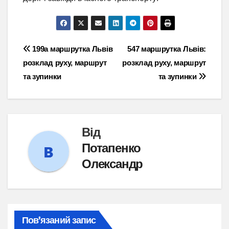
Навігація
199а маршрутка Львів
547 маршрутка Львів:
розклад руху, маршрут
розклад руху, маршрут
записів
та зупинки
та зупинки
Від
Потапенко
Олександр
Пов’язаний запис