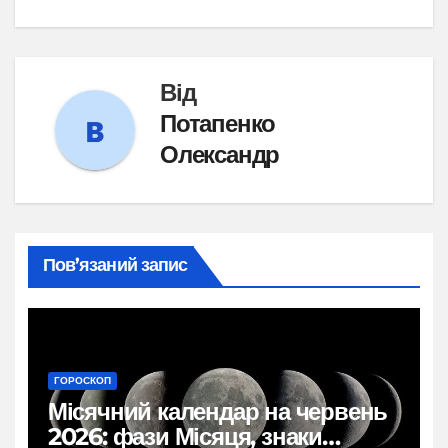
Від
Потапенко
Олександр
Пов’язаний запис
ГОРОСКОП
Місячний календар на червень
2026: фази Місяця, знаки