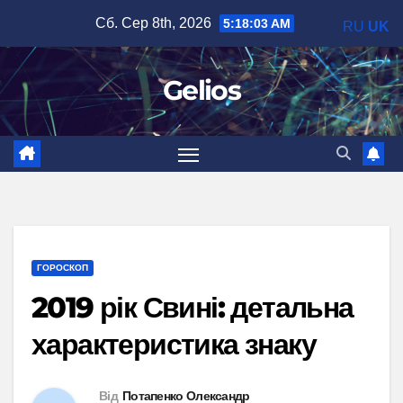
Перейти
Сб. Сер 8th, 2026
5:18:04 AM
RU
UK
до
вмісту
Gelios
ГОРОСКОП
2019 рік Свині: детальна
характеристика знаку
Від
Потапенко Олександр