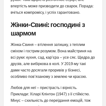
впертість може призводити до сварок. Порада:
вчіться компромісу, і успіх гарантовано.
Жінки-Свині: господині з
шармом
Жінка-Свиня – втілення затишку, з теплим
сміхом і гострим розумом. Вона майстриня на
всі руки: кухня, сад, кар’єра – усе сяє. Щедра до
друзів, але вибіркова в колі. У 2019-му такі
дами часто досягали проривів у бізнесі,
особливо пов’язаному з землею чи красою.
Любов для неї – пристрасть і вірність.
Приклади: Хіларі Клінтон (1947) з її стійкістю.
Мінус – схильність до переїдання емоцій, тож