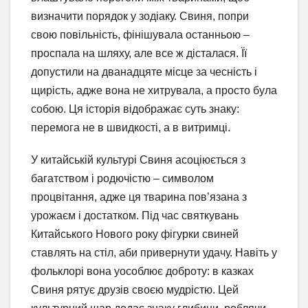
визначити порядок у зодіаку. Свиня, попри
свою повільність, фінішувала останньою –
проспала на шляху, але все ж дісталася. Її
допустили на дванадцяте місце за чесність і
щирість, адже вона не хитрувала, а просто була
собою. Ця історія відображає суть знаку:
перемога не в швидкості, а в витримці.
У китайській культурі Свиня асоціюється з
багатством і родючістю – символом
процвітання, адже ця тварина пов’язана з
урожаєм і достатком. Під час святкувань
Китайського Нового року фігурки свиней
ставлять на стіл, аби привернути удачу. Навіть у
фольклорі вона уособлює доброту: в казках
Свиня рятує друзів своєю мудрістю. Цей