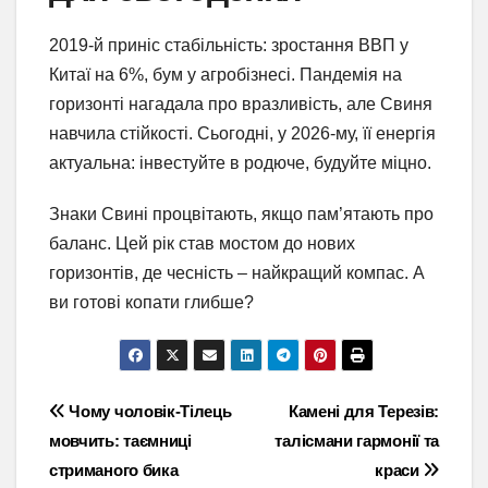
2019-й приніс стабільність: зростання ВВП у
Китаї на 6%, бум у агробізнесі. Пандемія на
горизонті нагадала про вразливість, але Свиня
навчила стійкості. Сьогодні, у 2026-му, її енергія
актуальна: інвестуйте в родюче, будуйте міцно.
Знаки Свині процвітають, якщо пам’ятають про
баланс. Цей рік став мостом до нових
горизонтів, де чесність – найкращий компас. А
ви готові копати глибше?
Навігація
Чому чоловік-Тілець
Камені для Терезів:
мовчить: таємниці
талісмани гармонії та
записів
стриманого бика
краси