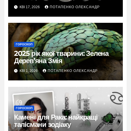
зодіаку та поради
КВІ 17, 2026
ПОТАПЕНКО ОЛЕКСАНДР
ГОРОСКОП
2025 рік якої тварини: Зелена
Дерев’яна Змія
КВІ 1, 2026
ПОТАПЕНКО ОЛЕКСАНДР
ГОРОСКОП
Камені для Рака: найкращі
талісмани зодіаку