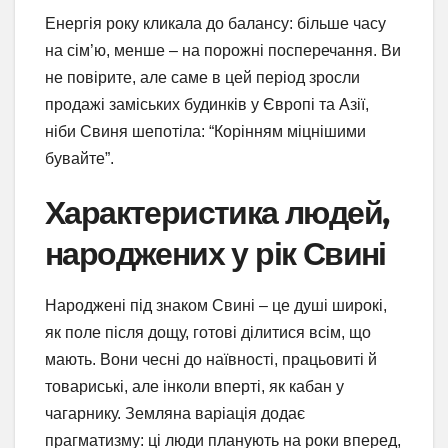
Енергія року кликала до балансу: більше часу
на сім’ю, менше – на порожні посперечання. Ви
не повірите, але саме в цей період зросли
продажі заміських будинків у Європі та Азії,
ніби Свиня шепотіла: “Корінням міцнішими
бувайте”.
Характеристика людей,
народжених у рік Свині
Народжені під знаком Свині – це душі широкі,
як поле після дощу, готові ділитися всім, що
мають. Вони чесні до наївності, працьовиті й
товариські, але інколи вперті, як кабан у
чагарнику. Земляна варіація додає
прагматизму: ці люди планують на роки вперед,