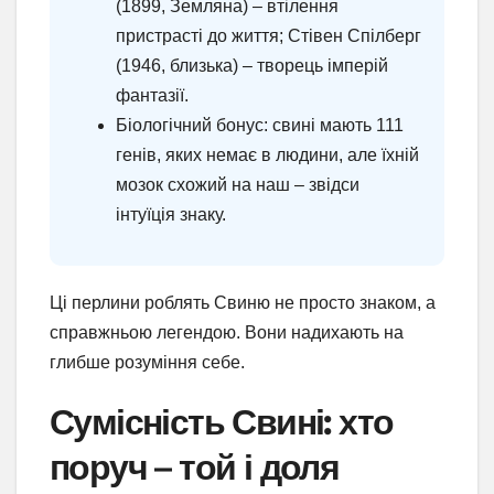
(1899, Земляна) – втілення
пристрасті до життя; Стівен Спілберг
(1946, близька) – творець імперій
фантазії.
Біологічний бонус: свині мають 111
генів, яких немає в людини, але їхній
мозок схожий на наш – звідси
інтуїція знаку.
Ці перлини роблять Свиню не просто знаком, а
справжньою легендою. Вони надихають на
глибше розуміння себе.
Сумісність Свині: хто
поруч – той і доля