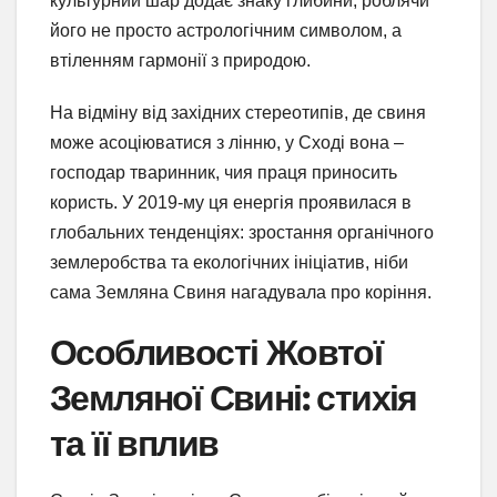
культурний шар додає знаку глибини, роблячи
його не просто астрологічним символом, а
втіленням гармонії з природою.
На відміну від західних стереотипів, де свиня
може асоціюватися з лінню, у Сході вона –
господар тваринник, чия праця приносить
користь. У 2019-му ця енергія проявилася в
глобальних тенденціях: зростання органічного
землеробства та екологічних ініціатив, ніби
сама Земляна Свиня нагадувала про коріння.
Особливості Жовтої
Земляної Свині: стихія
та її вплив