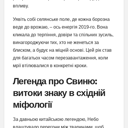
впливу.
Уявіть собі селянське поле, де кожна борозна
веде до врожаю, – ось енергія 2019-го. Вона
кликала до терпіння, довіри та спільних зусиль,
винагороджуючи тих, хто не женеться за
блиском, а будує на міцній основі. Цей рік став
для багатьох часом перезавантаження, коли
мрії втілювалися в конкретні кроки.
Легенда про Свиню:
витоки знаку в східній
міфології
За давньою китайською легендою, Небо
влаштувало перегони між тваринами, щоб