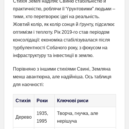
Стихія Землі наділяє Свиню стабільністю й
практичністю, роблячи її “ґрунтовими” людьми –
тими, хто перетворює ідеї на реальність.
Жовтий колір, як колір сонця й ґрунту, підсилює
оптимізм і теплоту. Рік 2019-го став періодом
консолідації: економіка стабілізувалася після
турбулентності Собачого року, з фокусом на
інфраструктуру та інвестиції в землю.
Порівняно з іншими стихіями Свині, Земляна
менш авантюрна, але надійніша. Ось таблиця
для наочності:
Стихія
Роки
Ключові риси
1935,
Творча, гнучка, але
Дерево
1995
нерішуча