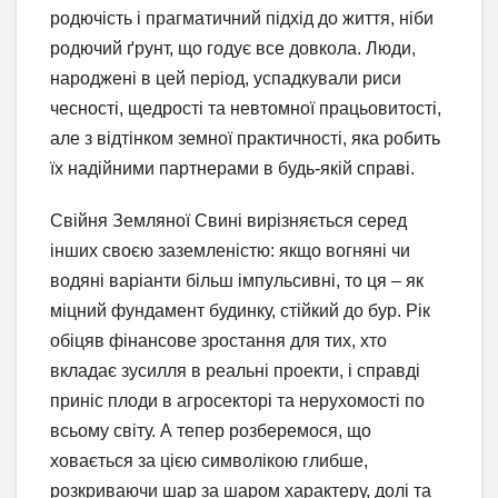
родючість і прагматичний підхід до життя, ніби
родючий ґрунт, що годує все довкола. Люди,
народжені в цей період, успадкували риси
чесності, щедрості та невтомної працьовитості,
але з відтінком земної практичності, яка робить
їх надійними партнерами в будь-якій справі.
Свійня Земляної Свині вирізняється серед
інших своєю заземленістю: якщо вогняні чи
водяні варіанти більш імпульсивні, то ця – як
міцний фундамент будинку, стійкий до бур. Рік
обіцяв фінансове зростання для тих, хто
вкладає зусилля в реальні проекти, і справді
приніс плоди в агросекторі та нерухомості по
всьому світу. А тепер розберемося, що
ховається за цією символікою глибше,
розкриваючи шар за шаром характеру, долі та