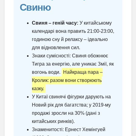
Свиню
Свиня – геній часу:
У китайському
календарі вона править 21:00-23:00,
годиною сну й релаксу – ідеально
для відновлення сил.
Знаки сумісності: Свиня обожнює
Тигра за енергію, але уникає Змії, як
вогонь води.
Найкраща пара –
Кролик: разом вони створюють
казку.
У Китаї свинячі фігурки дарують на
Новий рік для багатства; у 2019-му
продажі зросли на 30% (дані з
китайських ринків).
Знаменитості: Ернест Хемінгуей