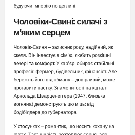
будуючи імперію по цеглині.
Чоловіки-Свині: силачі з
м’яким серцем
Чоловік-Свиня – захисник роду, надійний, як
скеля. Він інвестує в сім’ю, любить розкішні
вечері та комфорт. У кар’єрі обирає стабільні
професії: фермер, будівельник, фінансіст. Але
бережіть його від обману – довірливий, може
прогавити пастку. Знаменитості на кшталт
Арнольда Шварценеггера (1947, близька
вогняна) демонструють цю міць: від
бодібілдера до губернатора.
У стосунках – романтик, що носить кохану на
руках. Така щирість розтоплює серця, але