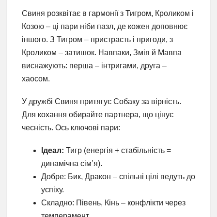
Свиня розквітає в гармонії з Тигром, Кроликом і
Козою – ці пари ніби пазл, де кожен доповнює
іншого. З Тигром – пристрасть і пригоди, з
Кроликом – затишок. Навпаки, Змія й Мавпа
виснажують: перша – інтригами, друга –
хаосом.
У дружбі Свиня притягує Собаку за вірність.
Для кохання обирайте партнера, що цінує
чесність. Ось ключові пари:
Ідеал:
Тигр (енергія + стабільність =
динамічна сім’я).
Добре: Бик, Дракон – спільні цілі ведуть до
успіху.
Складно: Півень, Кінь – конфлікти через
темперамент.