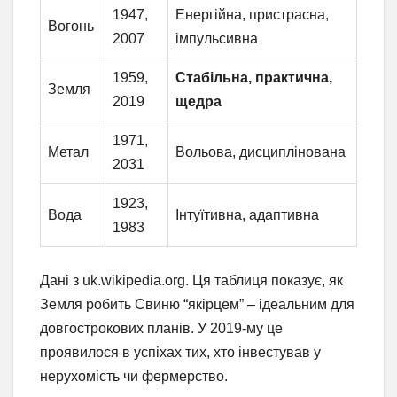
1947,
Енергійна, пристрасна,
Вогонь
2007
імпульсивна
1959,
Стабільна, практична,
Земля
2019
щедра
1971,
Метал
Вольова, дисциплінована
2031
1923,
Вода
Інтуїтивна, адаптивна
1983
Дані з uk.wikipedia.org. Ця таблиця показує, як
Земля робить Свиню “якірцем” – ідеальним для
довгострокових планів. У 2019-му це
проявилося в успіхах тих, хто інвестував у
нерухомість чи фермерство.