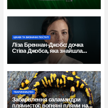
ЦІКАВІ ТА ВИЗНАЧНІ ПОСТАТІ
Ліза Бреннан-Джобс: дочка
Стіва Джобса, яка знайшла
власний голос
ТВАРИННИЦТВО
Забарвлення саламандри
плямистої: вогняні плями на