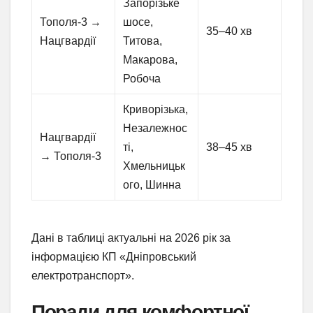
Запорізьке
Тополя-3 →
шосе,
35–40 хв
Нацгвардії
Титова,
Макарова,
Робоча
Криворізька,
Незалежнос
Нацгвардії
ті,
38–45 хв
→ Тополя-3
Хмельницьк
ого, Шинна
Дані в таблиці актуальні на 2026 рік за
інформацією КП «Дніпровський
електротранспорт».
Поради для комфортної