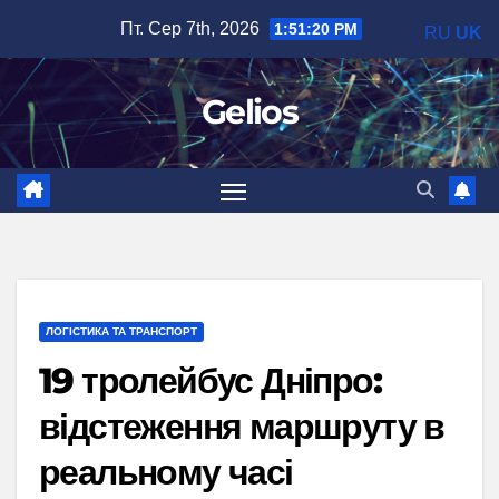
Перейти
Пт. Сер 7th, 2026
1:51:21 PM
RU
UK
до
вмісту
Gelios
ЛОГІСТИКА ТА ТРАНСПОРТ
19 тролейбус Дніпро:
відстеження маршруту в
реальному часі