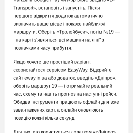
Transport», встановіть і запустіть. Після
першого відкриття додаток автоматично
визначить ваше місце і покаже найближчі
маршрути. Оберіть «Тролейбуси», потім №19 —
і на карті з’являться всі машини на лінії з
позначками часу прибуття.
Якщо хочете ще простіший варіант,
скористайтеся сервісом EasyWay. Відкрийте
сайт eway.in.ua або додаток, введіть «Дніпро»,
оберіть маршрут 19 — і отримайте реальний
час, схему та навіть прогноз на наступні рейси.
Обидва інструменти працюють офлайн для вже
завантажених карт, а онлайн оновлюють
позицію кожні кілька секунд.
Для тих, хто користується додатком «єДніпро»,