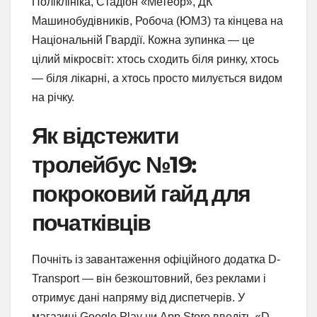
Поліклініка, Стадіон «Метеор», ДК
Машинобудівників, Робоча (ЮМЗ) та кінцева на
Національній Гвардії. Кожна зупинка — це
цілий мікросвіт: хтось сходить біля ринку, хтось
— біля лікарні, а хтось просто милується видом
на річку.
Як відстежити
тролейбус №19:
покроковий гайд для
початківців
Почніть із завантаження офіційного додатка D-
Transport — він безкоштовний, без реклами і
отримує дані напряму від диспетчерів. У
магазині Google Play чи App Store введіть «D-