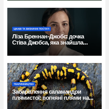
ЦІКАВІ ТА ВИЗНАЧНІ ПОСТАТІ
Ліза Бреннан-Джобс: дочка
Стіва Джобса, яка знайшла
власний голос
ТВАРИННИЦТВО
Забарвлення саламандри
плямистої: вогняні плями на
чорному тлі