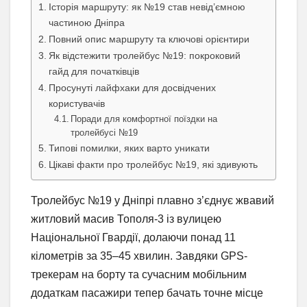
Історія маршруту: як №19 став невід’ємною
частиною Дніпра
Повний опис маршруту та ключові орієнтири
Як відстежити тролейбус №19: покроковий
гайд для початківців
Просунуті лайфхаки для досвідчених
користувачів
Поради для комфортної поїздки на
тролейбусі №19
Типові помилки, яких варто уникати
Цікаві факти про тролейбус №19, які здивують
Тролейбус №19 у Дніпрі плавно з’єднує жвавий
житловий масив Тополя-3 із вулицею
Національної Гвардії, долаючи понад 11
кілометрів за 35–45 хвилин. Завдяки GPS-
трекерам на борту та сучасним мобільним
додаткам пасажири тепер бачать точне місце