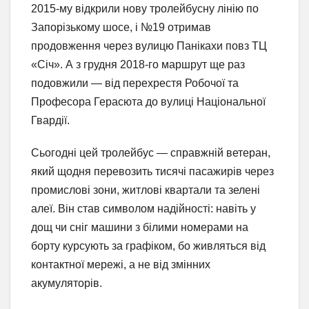
2015-му відкрили нову тролейбусну лінію по
Запорізькому шосе, і №19 отримав
продовження через вулицю Панікахи повз ТЦ
«Січ». А з грудня 2018-го маршрут ще раз
подовжили — від перехрестя Робочої та
Професора Герасюта до вулиці Національної
Гвардії.
Сьогодні цей тролейбус — справжній ветеран,
який щодня перевозить тисячі пасажирів через
промислові зони, житлові квартали та зелені
алеї. Він став символом надійності: навіть у
дощ чи сніг машини з білими номерами на
борту курсують за графіком, бо живляться від
контактної мережі, а не від змінних
акумуляторів.