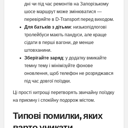
дні чи під час ремонтів на Запорізькому
шосе маршрут може змінюватися —
перевіряйте в D-Transport перед виходом.
Для батьків з дітьми
: низькопідлогові
тролейбуси мають пандуси, але краще
сідати в перші вагони, де менше
штовханини.
Зберігайте заряд
: у додатку вмикайте
темну тему і мінімізуйте фонове
оновлення, щоб телефон не розряджався
під час довгої поїздки.
Ці прості хитрощі перетворять звичайну поїздку
на приємну і спокійну подорож містом.
Типові помилки, яких
варто уникати