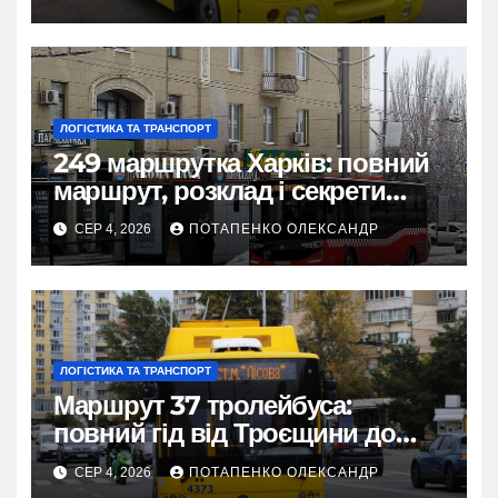
ЛОГІСТИКА ТА ТРАНСПОРТ
249 маршрутка Харків: повний
маршрут, розклад і секрети
зручної поїздки
СЕР 4, 2026
ПОТАПЕНКО ОЛЕКСАНДР
ЛОГІСТИКА ТА ТРАНСПОРТ
Маршрут 37 тролейбуса:
повний гід від Троєщини до
метро Лісова
СЕР 4, 2026
ПОТАПЕНКО ОЛЕКСАНДР