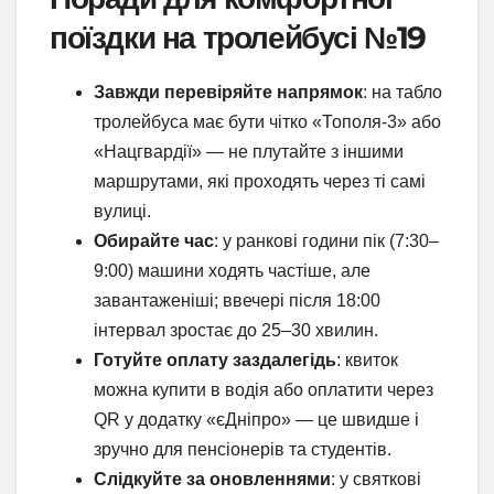
поїздки на тролейбусі №19
Завжди перевіряйте напрямок
: на табло
тролейбуса має бути чітко «Тополя-3» або
«Нацгвардії» — не плутайте з іншими
маршрутами, які проходять через ті самі
вулиці.
Обирайте час
: у ранкові години пік (7:30–
9:00) машини ходять частіше, але
завантаженіші; ввечері після 18:00
інтервал зростає до 25–30 хвилин.
Готуйте оплату заздалегідь
: квиток
можна купити в водія або оплатити через
QR у додатку «єДніпро» — це швидше і
зручно для пенсіонерів та студентів.
Слідкуйте за оновленнями
: у святкові