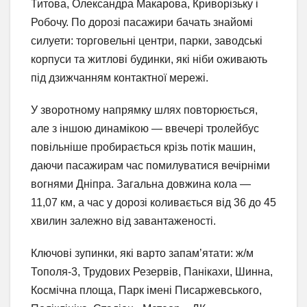
Титова, Олександра Макарова, Криворізьку і
Робочу. По дорозі пасажири бачать знайомі
силуети: торговельні центри, парки, заводські
корпуси та житлові будинки, які ніби оживають
під дзижчанням контактної мережі.
У зворотному напрямку шлях повторюється,
але з іншою динамікою — ввечері тролейбус
повільніше пробирається крізь потік машин,
даючи пасажирам час помилуватися вечірніми
вогнями Дніпра. Загальна довжина кола —
11,07 км, а час у дорозі коливається від 36 до 45
хвилин залежно від завантаженості.
Ключові зупинки, які варто запам’ятати: ж/м
Тополя-3, Трудових Резервів, Панікахи, Шинна,
Космічна площа, Парк імені Писаржевського,