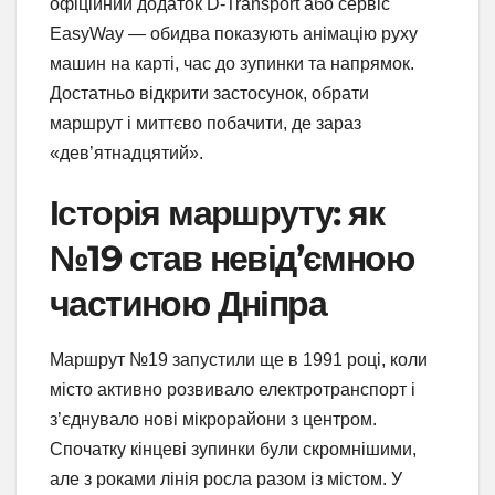
офіційний додаток D-Transport або сервіс
EasyWay — обидва показують анімацію руху
машин на карті, час до зупинки та напрямок.
Достатньо відкрити застосунок, обрати
маршрут і миттєво побачити, де зараз
«дев’ятнадцятий».
Історія маршруту: як
№19 став невід’ємною
частиною Дніпра
Маршрут №19 запустили ще в 1991 році, коли
місто активно розвивало електротранспорт і
з’єднувало нові мікрорайони з центром.
Спочатку кінцеві зупинки були скромнішими,
але з роками лінія росла разом із містом. У