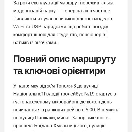
За роки експлуатації маршрут пережив кілька
модернізацій парку — тепер на лінії частіше
з’являються сучасні низькопідлогові моделі з
Wi-Fi та USB-зарядками, що робить поїздку
комфортнішою для студентів, пенсіонерів і
батьків із візочками.
Повний опис маршруту
та ключові орієнтири
У напрямку від ж/м Тополя-3 до вулиці
Національної Гвардії тролейбус №19 стартує в
густонаселеному мікрорайоні, де кожен день
починається з ранкових рейсів о 5:00. Він мчить
по вулиці Панікахи, минає Запорізьке шосе,
проспект Богдана Хмельницького, вулицю