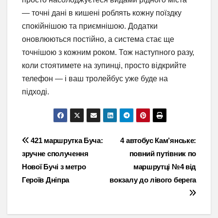
— точні дані в кишені роблять кожну поїздку
спокійнішою та приємнішою. Додатки
оновлюються постійно, а система стає ще
точнішою з кожним роком. Тож наступного разу,
коли стоятимете на зупинці, просто відкрийте
телефон — і ваш тролейбус уже буде на
підході.
Навігація
421 маршрутка Буча:
4 автобус Кам’янське:
зручне сполучення
повний путівник по
записів
Нової Бучі з метро
маршрутці №4 від
Героїв Дніпра
вокзалу до лівого берега