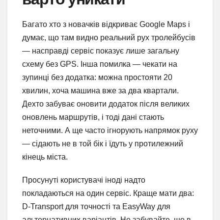
Багато хто з новачків відкриває Google Maps і
думає, що там видно реальний рух тролейбусів
— насправді сервіс показує лише загальну
схему без GPS. Інша помилка — чекати на
зупинці без додатка: можна простояти 20
хвилин, хоча машина вже за два квартали.
Дехто забуває оновити додаток після великих
оновлень маршрутів, і тоді дані стають
неточними. А ще часто ігнорують напрямок руху
— сідають не в той бік і їдуть у протилежний
кінець міста.
Просунуті користувачі іноді надто
покладаються на один сервіс. Краще мати два:
D-Transport для точності та EasyWay для
альтернативних варіантів. Не забувайте, що в