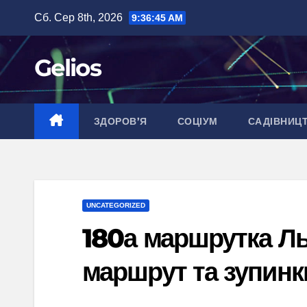
Перейти
Сб. Сер 8th, 2026
9:36:46 AM
до
вмісту
Gelios
ЗДОРОВ’Я
СОЦІУМ
САДІВНИЦ
UNCATEGORIZED
180а маршрутка Льв
маршрут та зупинк