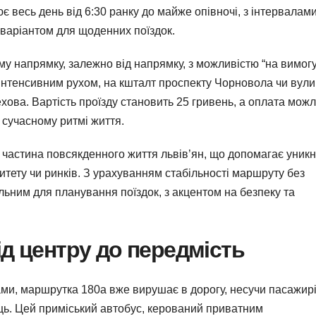
ює весь день від 6:30 ранку до майже опівночі, з інтервалам
 варіантом для щоденних поїздок.
у напрямку, залежно від напрямку, з можливістю “на вимогу
з інтенсивним рухом, на кшталт проспекту Чорновола чи вули
лехова. Вартість проїзду становить 25 гривень, а оплата мож
в сучасному ритмі життя.
 частина повсякденного життя львів’ян, що допомагає уник
ситету чи ринків. З урахуванням стабільності маршруту без
альним для планування поїздок, з акцентом на безпеку та
ід центру до передмість
ами, маршрутка 180а вже вирушає в дорогу, несучи пасажир
иць. Цей приміський автобус, керований приватним