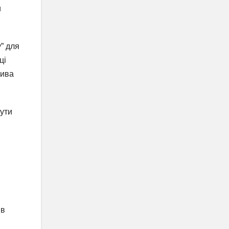
и
” для
ці
лива
нути
ів