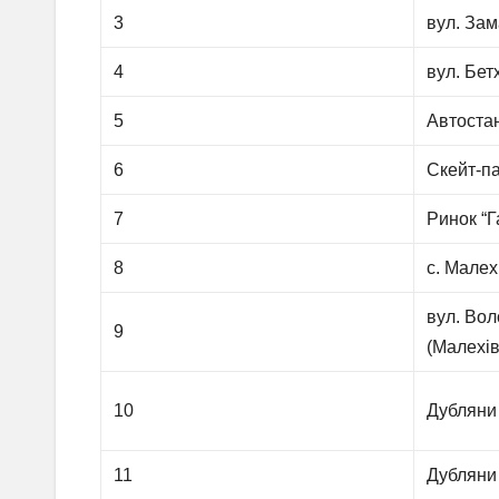
3
вул. Зам
4
вул. Бет
5
Автоста
6
Скейт-п
7
Ринок “
8
с. Малех
вул. Во
9
(Малехів
10
Дубляни 
11
Дубляни