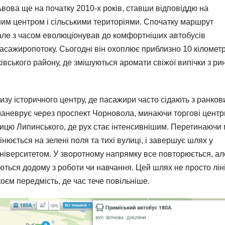
ьвова ще на початку 2010-х років, ставши відповіддю на
ним центром і сільськими територіями. Спочатку маршрут
але з часом еволюціонував до комфортніших автобусів
асажиропотоку. Сьогодні він охоплює приблизно 10 кілометр
вського району, де змішуються аромати свіжої випічки з рин
изу історичного центру, де пасажири часто сідають з ранко
маневрує через проспект Чорновола, минаючи торгові центр
вулицю Липинського, де рух стає інтенсивнішим. Перетинаючи
інюється на зелені поля та тихі вулиці, і завершує шлях у
університетом. У зворотному напрямку все повторюється, ал
ються додому з роботи чи навчання. Цей шлях не просто лін
коєм передмість, де час тече повільніше.