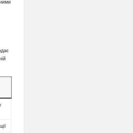
тними
одає
ній
у
ції