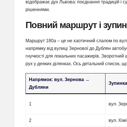
відображає дух Львова: поєднання традицій і су
рішеннями.
Повний маршрут і зупинк
Маршрут 180а – це не хаотичний слалом по вули
напрямку від вулиці Зернової до Дублян автобус
гнучкості для локальних пасажирів. Зворотний 
рух у деяких ділянках. Ось детальний список, щ
Напрямок: вул. Зернова →
Зупинк
Дубляни
1
вул. Зе
2
вул. Хім