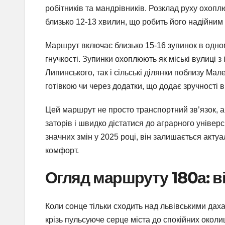
робітників та мандрівників. Розклад руху охопл
близько 12-13 хвилин, що робить його надійним
Маршрут включає близько 15-16 зупинок в одном
гнучкості. Зупинки охоплюють як міські вулиці 
Липинського, так і сільські ділянки поблизу Ма
готівкою чи через додатки, що додає зручності 
Цей маршрут не просто транспортний зв’язок, а
заторів і швидко дістатися до аграрного універ
значних змін у 2025 році, він залишається акту
комфорт.
Огляд маршруту 180а: в
Коли сонце тільки сходить над львівськими дах
крізь пульсуюче серце міста до спокійних окол