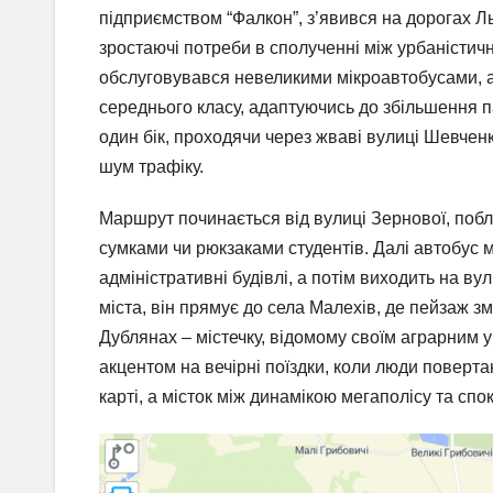
підприємством “Фалкон”, з’явився на дорогах Л
зростаючі потреби в сполученні між урбаністич
обслуговувався невеликими мікроавтобусами, 
середнього класу, адаптуючись до збільшення п
один бік, проходячи через жваві вулиці Шевченкі
шум трафіку.
Маршрут починається від вулиці Зернової, побл
сумками чи рюкзаками студентів. Далі автобус 
адміністративні будівлі, а потім виходить на 
міста, він прямує до села Малехів, де пейзаж зм
Дублянах – містечку, відомому своїм аграрним 
акцентом на вечірні поїздки, коли люди поверта
карті, а місток між динамікою мегаполісу та спо