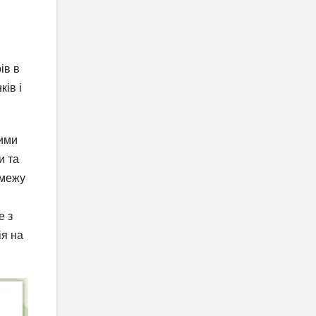
ів в
ків і
вими
и та
 межу
е з
ія на