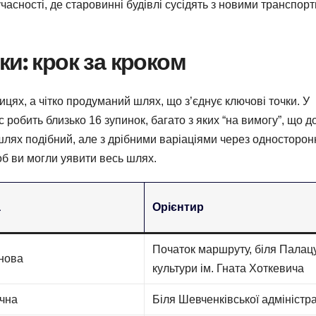
часності, де старовинні будівлі сусідять з новими транспор
и: крок за кроком
цях, а чітко продуманий шлях, що з’єднує ключові точки. У
 робить близько 16 зупинок, багато з яких “на вимогу”, що д
шлях подібний, але з дрібними варіаціями через односторон
об ви могли уявити весь шлях.
а
Орієнтир
Початок маршруту, біля Палац
рнова
культури ім. Гната Хоткевича
ічна
Біля Шевченківської адміністра