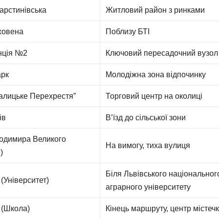
арстинівська
Житловий район з ринками
ховена
Поблизу БТІ
нція №2
Ключовий пересадочний вузол
арк
Молодіжна зона відпочинку
Галицьке Перехрестя”
Торговий центр на околиці
ів
В’їзд до сільської зони
лодимира Великого
На вимогу, тиха вулиця
)
Біля Львівського національног
(Університет)
аграрного університету
 (Школа)
Кінець маршруту, центр містеч