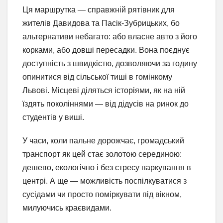
Ця маршрутка — справжній рятівник для
жителів Давидова та Пасік-Зубрицьких, бо
альтернативи небагато: або власне авто з його
корками, або довші пересадки. Вона поєднує
доступність з швидкістю, дозволяючи за годину
опинитися від сільської тиші в гомінкому
Львові. Місцеві діляться історіями, як на ній
їздять поколіннями — від дідусів на ринок до
студентів у виші.
У часи, коли пальне дорожчає, громадський
транспорт як цей стає золотою серединою:
дешево, екологічно і без стресу паркування в
центрі. А ще — можливість поспілкуватися з
сусідами чи просто поміркувати під вікном,
милуючись краєвидами.