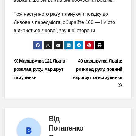
Тож наступного разу, плануючи поїздку до
Львова з передмістя, обирайте 160 — і місто
відкриється з нової, зручної сторони.
Навігація
Маршрутка 121 Львів:
40 маршрутка Львів:
розклад руху, маршрут
розклад руху, повний
записів
та зупинки
маршрут та всі зупинки
Від
Потапенко