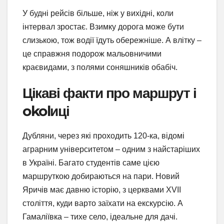
У будні рейсів більше, ніж у вихідні, коли
інтервал зростає. Взимку дорога може бути
слизькою, тож водії їдуть обережніше. А влітку –
це справжня подорож мальовничими
краєвидами, з полями соняшників обабіч.
Цікаві факти про маршрут і
okolиці
Дубляни, через які проходить 120-ка, відомі
аграрним університетом – одним з найстаріших
в Україні. Багато студентів саме цією
маршруткою добираються на пари. Новий
Яричів має давню історію, з церквами XVII
століття, куди варто заїхати на екскурсію. А
Гамаліївка – тихе село, ідеальне для дачі.