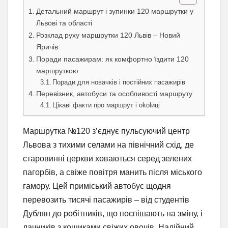
Детальний маршрут і зупинки 120 маршрутки у
Львові та області
Розклад руху маршрутки 120 Львів – Новий
Яричів
Поради пасажирам: як комфортно їздити 120
маршруткою
Поради для новачків і постійних пасажирів
Перевізник, автобуси та особливості маршруту
Цікаві факти про маршрут і okolиці
Маршрутка №120 з’єднує пульсуючий центр
Львова з тихими селами на північний схід, де
старовинні церкви ховаються серед зелених
пагорбів, а свіже повітря манить після міського
гамору. Цей приміський автобус щодня
перевозить тисячі пасажирів – від студентів
Дублян до робітників, що поспішають на зміну, і
дачників з кошиками свіжих овочів. Надійний,