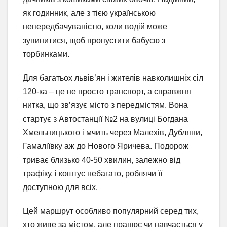
як годинник, але з тією українською
непередбачуваністю, коли водій може
зупинитися, щоб пропустити бабусю з
торбинками.
Для багатьох львів’ян і жителів навколишніх сіл
120-ка – це не просто транспорт, а справжня
нитка, що зв’язує місто з передмістям. Вона
стартує з Автостанції №2 на вулиці Богдана
Хмельницького і мчить через Малехів, Дубляни,
Гамаліївку аж до Нового Яричева. Подорож
триває близько 40-50 хвилин, залежно від
трафіку, і коштує небагато, роблячи її
доступною для всіх.
Цей маршрут особливо популярний серед тих,
хто живе за містом, але працює чи навчається у