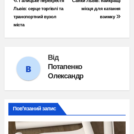
Навігація
Галицьке перехрестя
Санки Львів: найкращі
Львів: серце торгівлі та
місця для катання
записів
транспортний вузол
взимку
міста
Від
Потапенко
Олександр
Пов’язаний запис