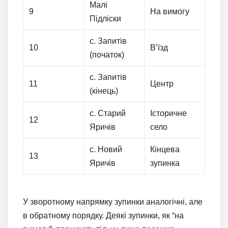
Малі
9
На вимогу
Підліски
с. Запитів
10
В’їзд
(початок)
с. Запитів
11
Центр
(кінець)
с. Старий
Історичне
12
Яричів
село
с. Новий
Кінцева
13
Яричів
зупинка
У зворотному напрямку зупинки аналогічні, але
в обратному порядку. Деякі зупинки, як “на