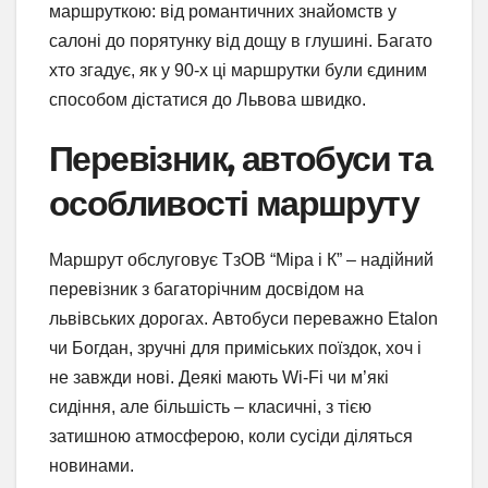
маршруткою: від романтичних знайомств у
салоні до порятунку від дощу в глушині. Багато
хто згадує, як у 90-х ці маршрутки були єдиним
способом дістатися до Львова швидко.
Перевізник, автобуси та
особливості маршруту
Маршрут обслуговує ТзОВ “Міра і К” – надійний
перевізник з багаторічним досвідом на
львівських дорогах. Автобуси переважно Etalon
чи Богдан, зручні для приміських поїздок, хоч і
не завжди нові. Деякі мають Wi-Fi чи м’які
сидіння, але більшість – класичні, з тією
затишною атмосферою, коли сусіди діляться
новинами.