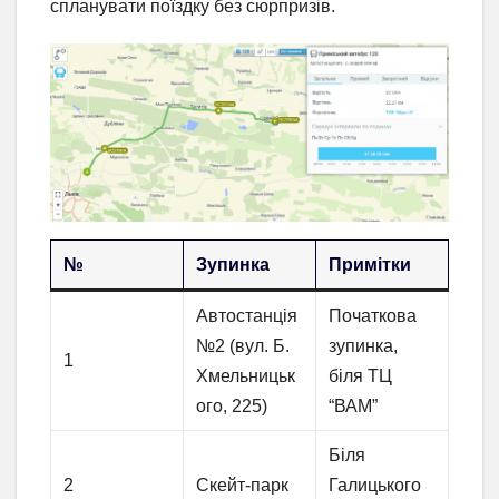
спланувати поїздку без сюрпризів.
№
Зупинка
Примітки
Автостанція
Початкова
№2 (вул. Б.
зупинка,
1
Хмельницьк
біля ТЦ
ого, 225)
“ВАМ”
Біля
2
Скейт-парк
Галицького