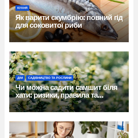
КУХНЯ
Як варити скумбрію: повний гід
для соковитої риби
ДІМ
САДІВНИЦТВО ТА РОСЛИНИ
Чи можна садити самшит біля
хати: ризики, правила та
практичні рішення