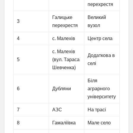
перехрестя
Галицьке
Великий
3
перехрестя
вузол
4
с. Малехів
Центр села
с. Малехів
Додаткова в
5
(вул. Тараса
селі
Шевченка)
Біля
6
Дубляни
аграрного
університету
7
АЗС
На трасі
8
Гамаліївка
Мале село