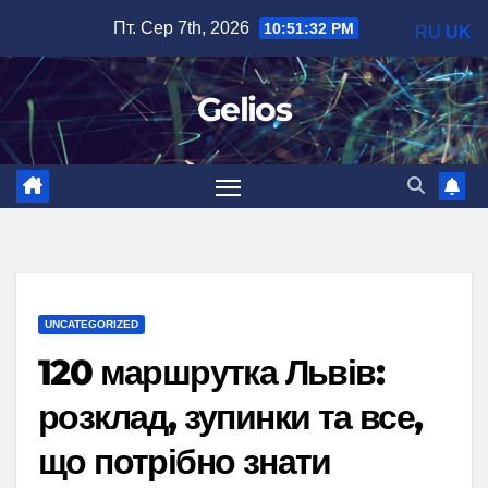
Перейти
Пт. Сер 7th, 2026
10:51:33 PM
RU
UK
до
вмісту
Gelios
UNCATEGORIZED
120 маршрутка Львів:
розклад, зупинки та все,
що потрібно знати