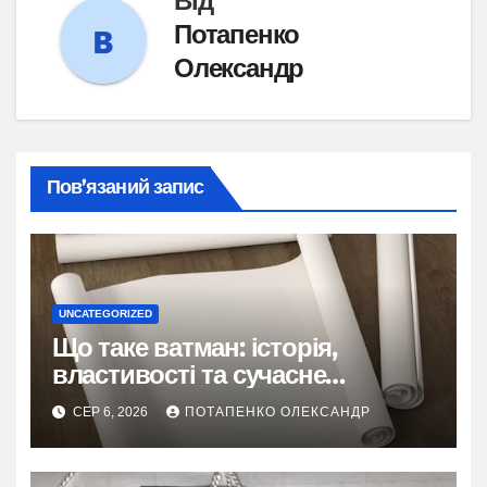
Від
Потапенко
Олександр
Пов’язаний запис
UNCATEGORIZED
Що таке ватман: історія,
властивості та сучасне
застосування
СЕР 6, 2026
ПОТАПЕНКО ОЛЕКСАНДР