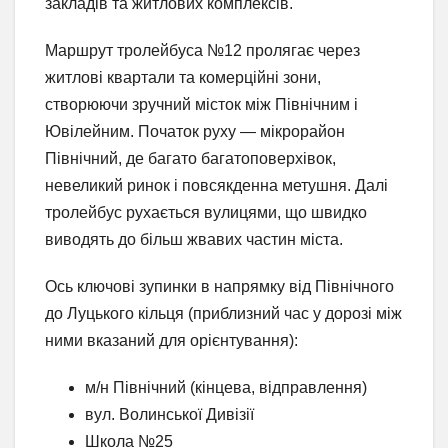
закладів та житлових комплексів.
Маршрут тролейбуса №12 пролягає через
житлові квартали та комерційні зони,
створюючи зручний місток між Північним і
Ювілейним. Початок руху — мікрорайон
Північний, де багато багатоповерхівок,
невеликий ринок і повсякденна метушня. Далі
тролейбус рухається вулицями, що швидко
виводять до більш жвавих частин міста.
Ось ключові зупинки в напрямку від Північного
до Луцького кільця (приблизний час у дорозі між
ними вказаний для орієнтування):
м/н Північний (кінцева, відправлення)
вул. Волинської Дивізії
Школа №25