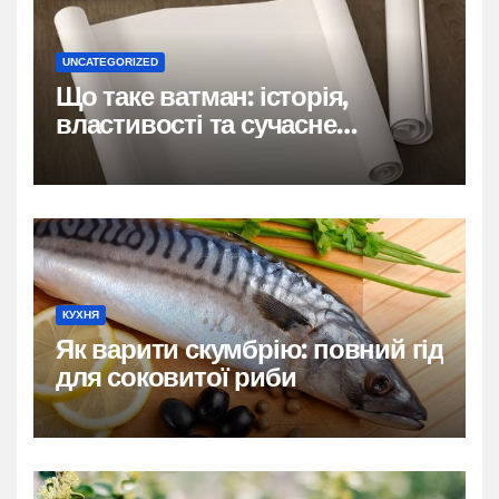
UNCATEGORIZED
Що таке ватман: історія,
властивості та сучасне
застосування
КУХНЯ
Як варити скумбрію: повний гід
для соковитої риби