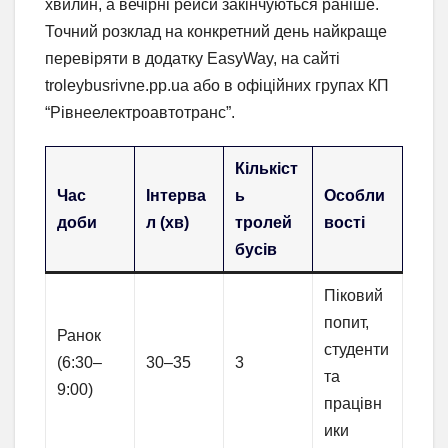
хвилин, а вечірні рейси закінчуються раніше.
Точний розклад на конкретний день найкраще
перевіряти в додатку EasyWay, на сайті
troleybusrivne.pp.ua або в офіційних групах КП
“Рівнеелектроавтотранс”.
Кількіст
Час
Інтерва
ь
Особли
доби
л (хв)
тролей
вості
бусів
Піковий
попит,
Ранок
студенти
(6:30–
30–35
3
та
9:00)
працівн
ики