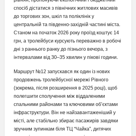
спосіб дістатися з північних житлових масивів
до торгових зон, шкіл та поліклінік у
центральній та південно-західній частині міста.
Станом на початок 2026 року проїзд коштує 14
грн, а тролейбуси курсують переважно в робочі
дні з раннього ранку до пізнього вечора, з
інтервалами від 30–35 хвилин у пікові години.
Маршрут №12 запускався як один із нових
продовжень тролейбусної мережі Рівного
(зокрема, після розширення в 2025 році), щоб
полегшити сполучення між віддаленими
спальними районами та ключовими об’єктами
інфраструктури. Він не найзавантаженіший у
місті, але стабільно збирає пасажирів завдяки
зручним зупинкам біля ТЦ “Чайка”, дитячих