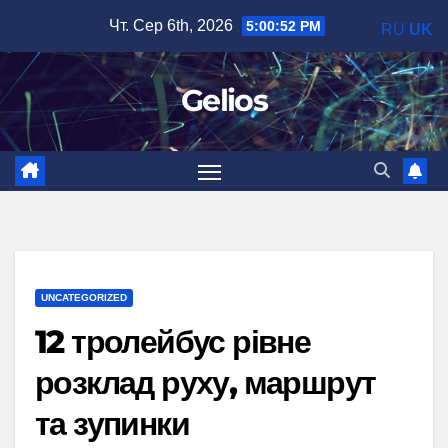
Перейти
Чт. Сер 6th, 2026
5:00:53 PM
RU
UK
до
вмісту
Gelios
UNCATEGORIZED
12 тролейбус рівне
розклад руху, маршрут
та зупинки