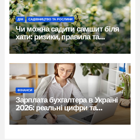
ДІМ
САДІВНИЦТВО ТА РОСЛИНИ
Чи можна садити самшит біля
хати: ризики, правила та
практичні рішення
ФІНАНСИ
Зарплата бухгалтера в Україні
2026: реальні цифри та
нюанси