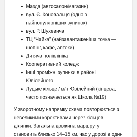
Мазда (автосалон/магазин)
вул. Є. Коновальця (одна з
найпопулярніших зупинок)
вул. Р. Шухевича
ТЦ “Чайка” (найзавантаженіша точка —
шопінг, кафе, аптеки)
Дитяча поліклініка
Кооперативний коледж
інші проміжні зупинки в районі
Ювілейного
Луцьке кільце / м/н Ювілейний (кінцева,
часто позначається як Школа №19)
У зворотному напрямку схема повторюється з
невеликими корективами через кільцеві
ділянки. Загальна довжина маршруту
становить близько 14–15 км, час у дорозі в один