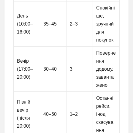
Спокійні
День
ше,
(10:00–
35–45
2–3
зручний
16:00)
для
покупок
Поверне
Вечір
ння
(17:00–
30–40
3
додому,
20:00)
заванта
жено
Останні
Пізній
рейси,
вечір
40–50
1–2
іноді
(після
скасува
20:00)
ння