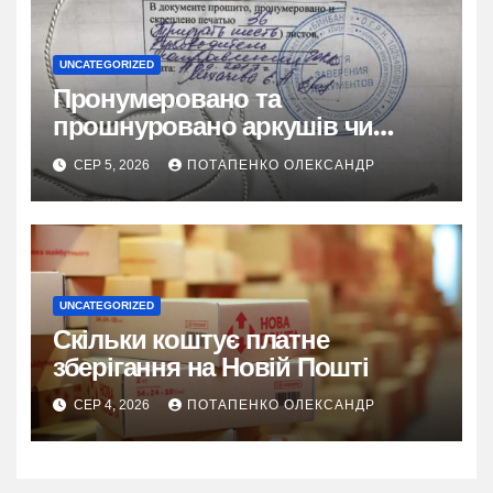
UNCATEGORIZED
Пронумеровано та
прошнуровано аркушів чи
сторінок: повний гайд
СЕР 5, 2026
ПОТАПЕНКО ОЛЕКСАНДР
UNCATEGORIZED
Скільки коштує платне
зберігання на Новій Пошті
СЕР 4, 2026
ПОТАПЕНКО ОЛЕКСАНДР