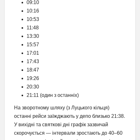
09:10
10:16
10:53
11:48
13:30
15:57
17:01
17:43
18:47
19:26
20:30
21:11 (один з останніх)
На зворотному шляху (з Луцького кільця)
останні рейси заїжджають у депо близько 21:38.
У вихідні та святкові дні графік зазвичай
скорочується — інтервали зростають до 40–60