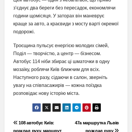
з’єднує два береги без пересадок, економлячи
години щомісяця. У заторах він маневрує
краще за авто, а краєвиди з мосту варті окремої
подорожі.
Троєщина пульсує енергією молодих сімей,
Поділ — творчістю, а центр — бізнесом.
Автобус 114 ніби збирає ці шматочки в одну
мозаїку, роблячи Київ ближчим для всіх.
Наступного разу, сідаючи в салон, зверніть
увагу на співпасажирів — кожна поїздка
розповідає нову історію міста.
Навігація
108 автобус Київ:
47а маршрутка Львів
розклад руху, маршрут
розклад руху