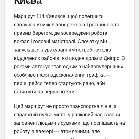
Києва
Маршрут 114 з’явився, щоб полегшити
сполучення між лівобережною Троєщиною та
правим берегом, де зосереджені робота,
вокзал і головні магістралі. Спочатку він
запускався з урахуванням потреб жителів
віддалених районів, які щодня долали Дніпро. З
роками автобус став одним з найпопулярніших,
особливо після вдосконалення графіка —
перші рейси тепер стартують рано, аби
встигнути на перші потяги.
Цей маршрут не просто транспортна лінія, а
справжній пульс міста: у ранковий час салони
заповнені людьми з сумками, що поспішають на
роботу, а ввечері — втомленими, але