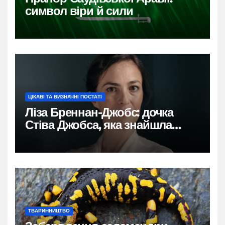
символ віри й сили
ЦІКАВІ ТА ВИЗНАЧНІ ПОСТАТІ
Ліза Бреннан-Джобс: дочка
Стіва Джобса, яка знайшла
власний голос
ТВАРИННИЦТВО