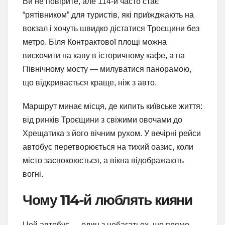
Ви не повірите, але 114-й часто стає
“рятівником” для туристів, які приїжджають на
вокзал і хочуть швидко дістатися Троєщини без
метро. Біля Контрактової площі можна
вискочити на каву в історичному кафе, а на
Північному мосту — милуватися панорамою,
що відкривається краще, ніж з авто.
Маршрут минає місця, де кипить київське життя:
від ринків Троєщини з свіжими овочами до
Хрещатика з його вічним рухом. У вечірні рейси
автобус перетворюється на тихий оазис, коли
місто заспокоюється, а вікна відображають
вогні.
Чому 114-й люблять кияни
Цей автобус — один з небагатьох, що прямо