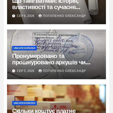
Що таке ватман: історія,
властивості та сучасне
застосування
СЕР 6, 2026
ПОТАПЕНКО ОЛЕКСАНДР
UNCATEGORIZED
Пронумеровано та
прошнуровано аркушів чи
сторінок: повний гайд
СЕР 5, 2026
ПОТАПЕНКО ОЛЕКСАНДР
UNCATEGORIZED
Скільки коштує платне