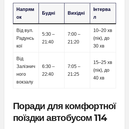
Напрям
Інтерва
Будні
Вихідні
ок
л
Від вул.
10–20 хв
5:30 –
7:00 –
Радунсь
(пік), до
21:40
21:20
кої
30 хв
Від
15–25 хв
Залізнич
6:30 –
7:05 –
(пік), до
ного
22:40
21:25
40 хв
вокзалу
Поради для комфортної
поїздки автобусом 114