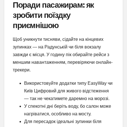
Поради пасажирам: як
зробити поїздку
приємнішою
Щоб уникнути тисняви, сідайте на кінцевих
зупинках — на Радунській чи біля вокзалу
завжди є місця. У годину пік обирайте рейси з
меншим навантаженням, перевіряючи онлайн-
трекери.
Використовуйте додатки типу EasyWay чи
Київ Цифровий для живого відстеження
— так не чекатимете даремно на морозі.
У спекотні дні беріть воду, бо салон може
нагріватися, особливо на мосту.
Для пересадок ідеальні зупинки біля