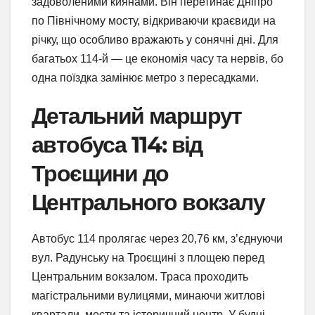
задоволеними киянами. Він перетинає Дніпро
по Північному мосту, відкриваючи краєвиди на
річку, що особливо вражають у сонячні дні. Для
багатьох 114-й — це економія часу та нервів, бо
одна поїздка замінює метро з пересадками.
Детальний маршрут
автобуса 114: від
Троєщини до
Центрального вокзалу
Автобус 114 пролягає через 20,76 км, з’єднуючи
вул. Радунську на Троєщині з площею перед
Центральним вокзалом. Траса проходить
магістральними вулицями, минаючи житлові
квартали, мости та історичний центр. У будні