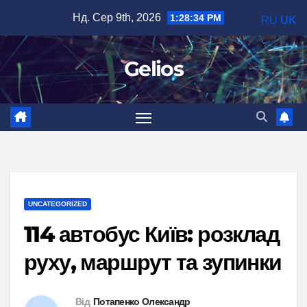
Перейти
Нд. Сер 9th, 2026
1:28:35 PM
RU
UK
до
вмісту
Gelios
UNCATEGORIZED
114 автобус Київ: розклад
руху, маршрут та зупинки
Від
Потапенко Олександр