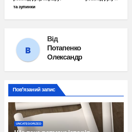
записів
та зупинки
Від
Потапенко
Олександр
Пов’язаний запис
UNCATEGORIZED