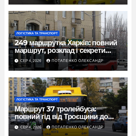
ЛОГІСТИКА ТА ТРАНСПОРТ
249 маршрутка Харків: повний
маршрут, розклад і секрети
зручної поїздки
СЕР 4, 2026
ПОТАПЕНКО ОЛЕКСАНДР
ЛОГІСТИКА ТА ТРАНСПОРТ
Маршрут 37 тролейбуса:
повний гід від Троєщини до
метро Лісова
СЕР 4, 2026
ПОТАПЕНКО ОЛЕКСАНДР