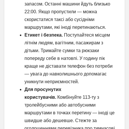
запасом. Останні машини йдуть близько
22:00. Якщо пропустили — можна
скористатися таксі або сусідніми
маршрутами, які іноді перетинаються.
Етикет і безпека.
Поступайтеся місцем
літнім людям, вагітним, пасажирам з
дітьми. Тримайте сумки та рюкзаки
попереду себе в натовпі. У годину пік
краще не діставати телефон без потреби
— увага до навколишнього допомагає
уникнути неприємностей.
Для просунутих
користувачів.
Комбінуйте 113-ту з
тролейбусними або автобусними
маршрутами в точках перетину — іноді це
швидше або дешевше. Стежте за
оголошеннями перевізника про тимчасові