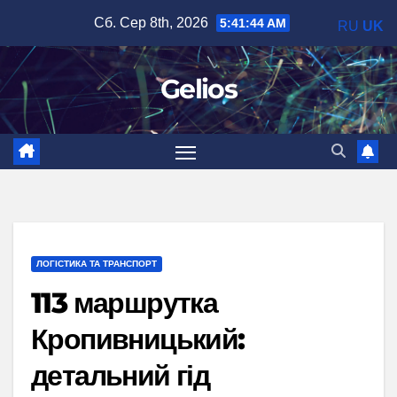
Перейти
Сб. Сер 8th, 2026
5:41:45 AM
RU
UK
до
вмісту
Gelios
ЛОГІСТИКА ТА ТРАНСПОРТ
113 маршрутка
Кропивницький:
детальний гід