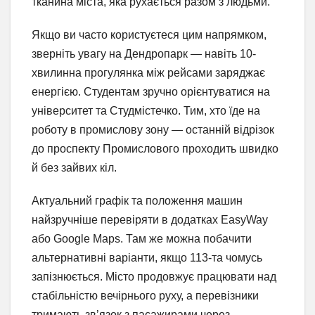
тканина міста, яка рухається разом з людьми.
Якщо ви часто користуєтеся цим напрямком,
зверніть увагу на Дендропарк — навіть 10-
хвилинна прогулянка між рейсами заряджає
енергією. Студентам зручно орієнтуватися на
університет та Студмістечко. Тим, хто їде на
роботу в промислову зону — останній відрізок
до проспекту Промислового проходить швидко
й без зайвих кіл.
Актуальний графік та положення машин
найзручніше перевіряти в додатках EasyWay
або Google Maps. Там же можна побачити
альтернативні варіанти, якщо 113-та чомусь
запізнюється. Місто продовжує працювати над
стабільністю вечірнього руху, а перевізники
тримають зв’язок з пасажирами через