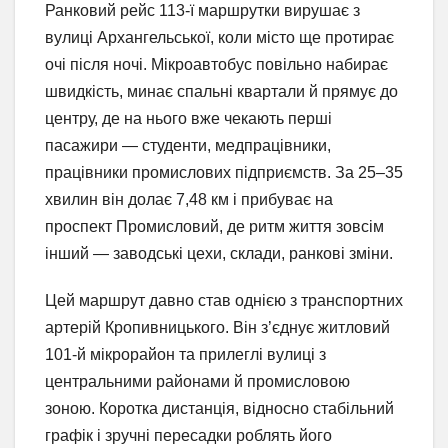
Ранковий рейс 113-ї маршрутки вирушає з
вулиці Архангельської, коли місто ще протирає
очі після ночі. Мікроавтобус повільно набирає
швидкість, минає спальні квартали й прямує до
центру, де на нього вже чекають перші
пасажири — студенти, медпрацівники,
працівники промислових підприємств. За 25–35
хвилин він долає 7,48 км і прибуває на
проспект Промисловий, де ритм життя зовсім
інший — заводські цехи, склади, ранкові зміни.
Цей маршрут давно став однією з транспортних
артерій Кропивницького. Він з’єднує житловий
101-й мікрорайон та прилеглі вулиці з
центральними районами й промисловою
зоною. Коротка дистанція, відносно стабільний
графік і зручні пересадки роблять його