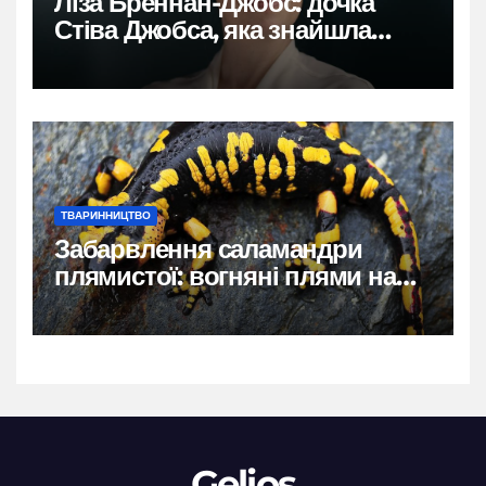
Ліза Бреннан-Джобс: дочка
Стіва Джобса, яка знайшла
власний голос
ТВАРИННИЦТВО
Забарвлення саламандри
плямистої: вогняні плями на
чорному тлі
Gelios