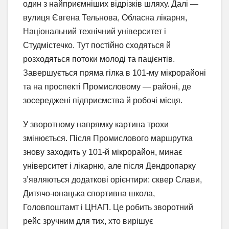
один з найприємніших відрізків шляху. Далі —
вулиця Євгена Тельнова, Обласна лікарня,
Національний технічний університет і
Студмістечко. Тут постійно сходяться й
розходяться потоки молоді та пацієнтів.
Завершується пряма гілка в 101-му мікрорайоні
та на проспекті Промисловому — районі, де
зосереджені підприємства й робочі місця.
У зворотному напрямку картина трохи
змінюється. Після Промислового маршрутка
знову заходить у 101-й мікрорайон, минає
університет і лікарню, але після Дендропарку
з’являються додаткові орієнтири: сквер Слави,
Дитячо-юнацька спортивна школа,
Головпоштамт і ЦНАП. Це робить зворотний
рейс зручним для тих, хто вирішує