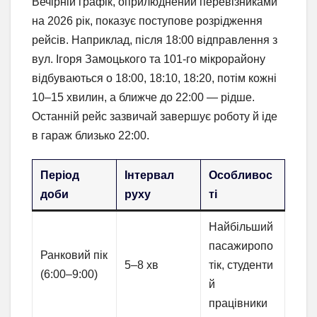
Вечірній графік, оприлюднений перевізниками
на 2026 рік, показує поступове розрідження
рейсів. Наприклад, після 18:00 відправлення з
вул. Ігоря Замоцького та 101-го мікрорайону
відбуваються о 18:00, 18:10, 18:20, потім кожні
10–15 хвилин, а ближче до 22:00 — рідше.
Останній рейс зазвичай завершує роботу й іде
в гараж близько 22:00.
Період
Інтервал
Особливос
доби
руху
ті
Найбільший
пасажиропо
Ранковий пік
5–8 хв
тік, студенти
(6:00–9:00)
й
працівники