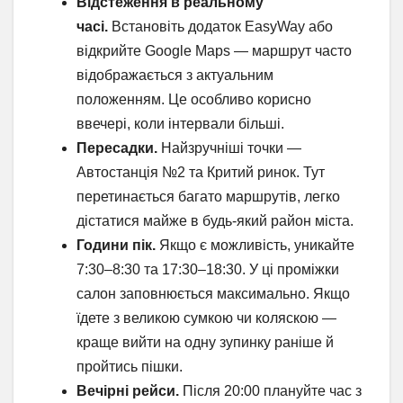
Відстеження в реальному
часі.
Встановіть додаток EasyWay або
відкрийте Google Maps — маршрут часто
відображається з актуальним
положенням. Це особливо корисно
ввечері, коли інтервали більші.
Пересадки.
Найзручніші точки —
Автостанція №2 та Критий ринок. Тут
перетинається багато маршрутів, легко
дістатися майже в будь-який район міста.
Години пік.
Якщо є можливість, уникайте
7:30–8:30 та 17:30–18:30. У ці проміжки
салон заповнюється максимально. Якщо
їдете з великою сумкою чи коляскою —
краще вийти на одну зупинку раніше й
пройтись пішки.
Вечірні рейси.
Після 20:00 плануйте час з