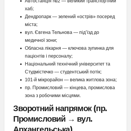
Автостанція №2 — великий транспортний
хаб;
Дендропарк — зелений «острів» посеред
міста;
вул. Євгена Тельнова — під’їзд до
медичної зони;
Обласна лікарня — ключова зупинка для
пацієнтів і персоналу;
Національний технічний університет та
Студмістечко — студентський потік;
101-й мікрорайон — велика житлова зона;
пр. Промисловий — кінцева, промислова
зона з робочими місцями.
Зворотний напрямок (пр.
Промисловий → вул.
Архангельська)