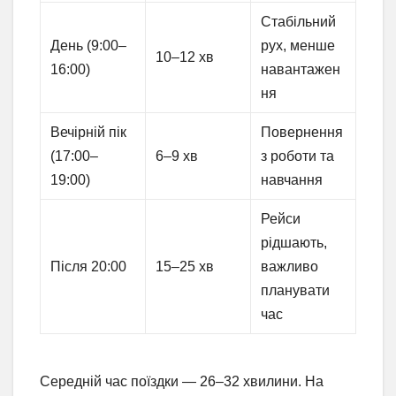
Стабільний
День (9:00–
рух, менше
10–12 хв
16:00)
навантажен
ня
Вечірній пік
Повернення
(17:00–
6–9 хв
з роботи та
19:00)
навчання
Рейси
рідшають,
Після 20:00
15–25 хв
важливо
планувати
час
Середній час поїздки — 26–32 хвилини. На