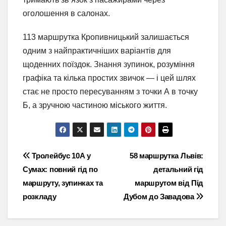
оголошення в салонах.
113 маршрутка Кропивницький залишається
одним з найпрактичніших варіантів для
щоденних поїздок. Знання зупинок, розуміння
графіка та кілька простих звичок — і цей шлях
стає не просто пересуванням з точки А в точку
Б, а зручною частиною міського життя.
Навігація
Тролейбус 10А у
58 маршрутка Львів:
Сумах: повний гід по
детальний гід
записів
маршруту, зупинках та
маршрутом від Під
розкладу
Дубом до Завадова