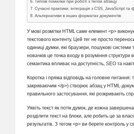
Типові помилки при роботі з тегом абзацу
Сучасні практики: інтеграція з CSS, JavaScript т
Альтернативи в інших форматах документів
У мові розмітки HTML саме елемент <p> виконує
текстового контенту. Цей тег не просто перено
одиниці думки, які браузери, пошукові системи т
новачків це точка входу в розуміння структури 
семантика впливає на доступність, SEO та навіть
Коротка і пряма відповідь на головне питання:
закриваючим </p>) створює абзац у HTML-докуме
правильного застосування, які розкривають спр
Уявіть текст як потік думок, де кожна завершен
розділити текст на блоки, але робить це за вл
результатів. З тегом <p> ви берете контроль у с