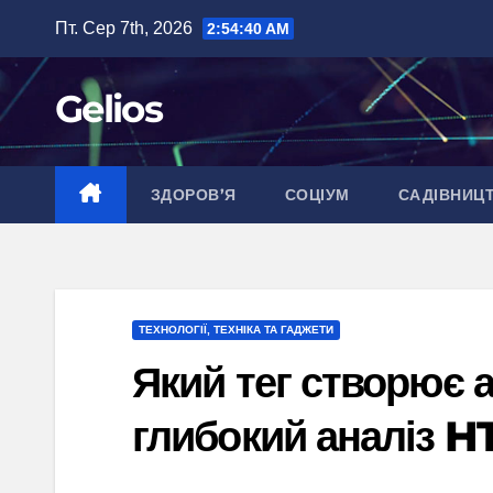
Перейти
Пт. Сер 7th, 2026
2:54:41 AM
до
вмісту
Gelios
ЗДОРОВ’Я
СОЦІУМ
САДІВНИЦ
ТЕХНОЛОГІЇ, ТЕХНІКА ТА ГАДЖЕТИ
Який тег створює а
глибокий аналіз H