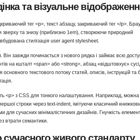
інка та візуальне відображен
криваючий тег <p>, текст абзацу, закриваючий тег </p>. Бра
и зверху та знизу (приблизно 1em), створюючи природний
будована стилізація user agent stylesheet.
 Він завжди починається з нового рядка і займає всю дост
нтів на кшталт <span> або <strong>, абзац «відштовхує» сусі
 основного текстового потоку статей, описів, інструкцій та 
тація.
ть <p> з CSS для тонкого налаштування. Наприклад, можна
першої строки через text-indent, імітуючи класичний книжков
и для сучасних мінімалістичних дизайнів. Гнучкість елемен
ез втрати семантики.
до сучасного живого стандарту