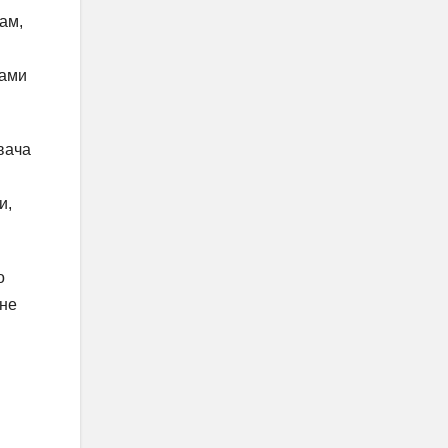
ам,
цами
вача
и,
о
 не