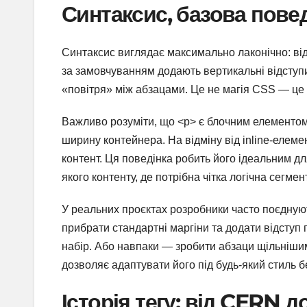
Синтаксис, базова повед
Синтаксис виглядає максимально лаконічно: від
за замовчуванням додають вертикальні відступ
«повітря» між абзацами. Це не магія CSS — це в
Важливо розуміти, що <p> є блочним елементом.
ширину контейнера. На відміну від inline-елеме
контент. Ця поведінка робить його ідеальним для
якого контенту, де потрібна чітка логічна сегмен
У реальних проєктах розробники часто поєдную
прибрати стандартні маргіни та додати відступ 
набір. Або навпаки — зробити абзаци щільнішим
дозволяє адаптувати його під будь-який стиль б
Історія тегу: від CERN 