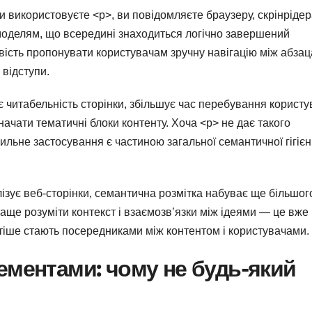
 використовуєте <p>, ви повідомляєте браузеру, скрінрідер
моделям, що всередині знаходиться логічно завершений
вість пропонувати користувачам зручну навігацію між абза
 відступи.
 читабельність сторінки, збільшує час перебування користу
чати тематичні блоки контенту. Хоча <p> не дає такого
авильне застосування є частиною загальної семантичної гігієн
лізує веб-сторінки, семантична розмітка набуває ще більшог
аще розуміти контекст і взаємозв’язки між ідеями — це вже
стіше стають посередниками між контентом і користувачами.
ементами: чому не будь-який