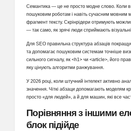
Семантика — це не просто модне слово. Коли ви
пошуковим роботам і навіть сучасним мовним 
фрагмент тексту. Скрінрідери отримують можли
— так само, як зрячі люди сприймають візуальні
Для SEO правильна структура абзаців покращує
та допомагає пошуковим системам точніше визна
сильного сигналу, як <h1> чи <article>, його пр
яку цінують алгоритми ранжування.
У 2026 році, коли штучний інтелект активно ана
значення. Чіткі абзаци допомагають моделям кр
просто «для людей», а й для машин, які все ча
Порівняння з іншими ел
блок підійде