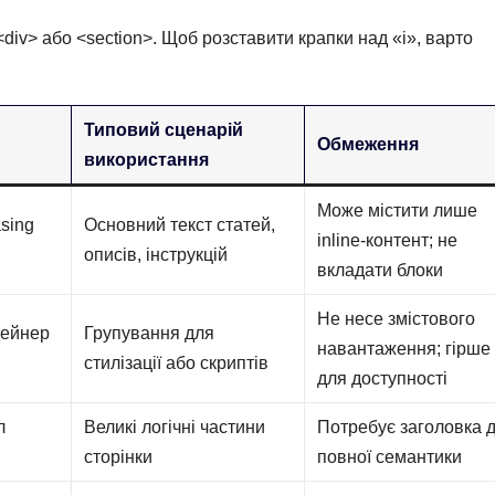
<div> або <section>. Щоб розставити крапки над «і», варто
Типовий сценарій
Обмеження
використання
Може містити лише
asing
Основний текст статей,
inline-контент; не
описів, інструкцій
вкладати блоки
Не несе змістового
тейнер
Групування для
навантаження; гірше
стилізації або скриптів
для доступності
л
Великі логічні частини
Потребує заголовка 
сторінки
повної семантики