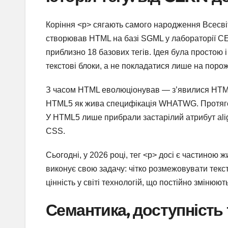
Коріння <p> сягають самого народження Всесвіт
створював HTML на базі SGML у лабораторії CE
приблизно 18 базових тегів. Ідея була простою 
текстові блоки, а не покладатися лише на порож
З часом HTML еволюціонував — з’явилися HTML 2
HTML5 як жива специфікація WHATWG. Протягом 
У HTML5 лише прибрали застарілий атрибут align
CSS.
Сьогодні, у 2026 році, тег <p> досі є частиною ж
виконує свою задачу: чітко розмежовувати текст
цінність у світі технологій, що постійно змінюют
Семантика, доступність