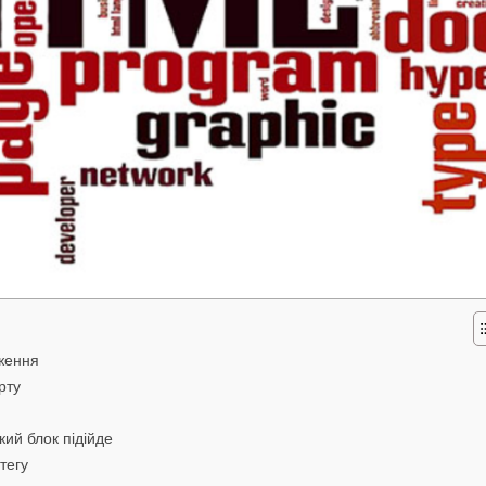
аження
рту
ий блок підійде
тегу