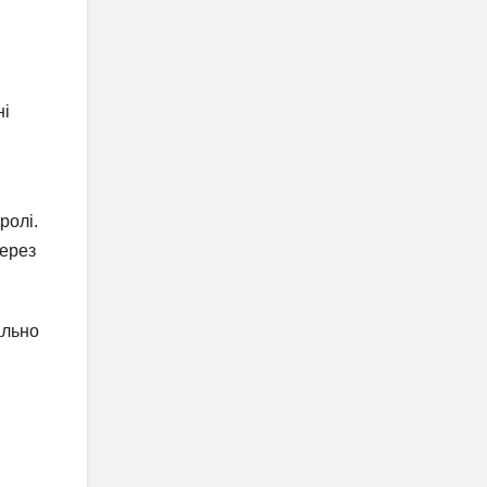
ні
ролі.
через
ально