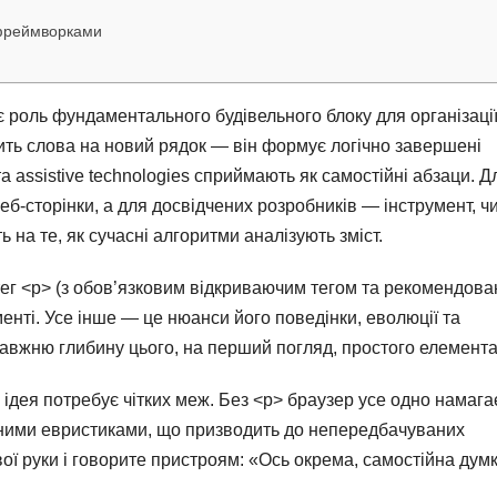
а фреймворками
 роль фундаментального будівельного блоку для організаці
сить слова на новий рядок — він формує логічно завершені
а assistive technologies сприймають як самостійні абзаци. Д
веб-сторінки, а для досвідчених розробників — інструмент, ч
 на те, як сучасні алгоритми аналізують зміст.
 тег <p> (з обов’язковим відкриваючим тегом та рекомендов
нті. Усе інше — це нюанси його поведінки, еволюції та
авжню глибину цього, на перший погляд, простого елемента
а ідея потребує чітких меж. Без <p> браузер усе одно намага
асними евристиками, що призводить до непередбачуваних
вої руки і говорите пристроям: «Ось окрема, самостійна дум