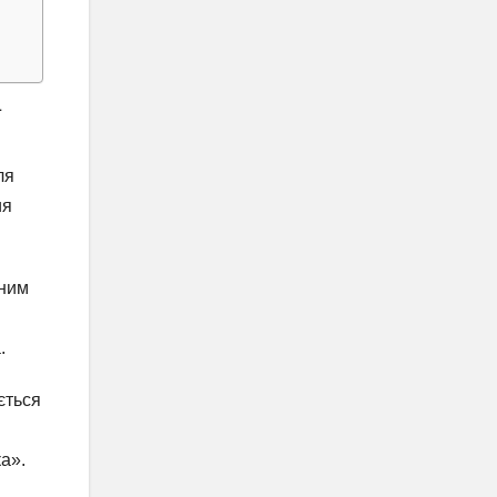
ї
ля
ия
аним
.
ється
ка».