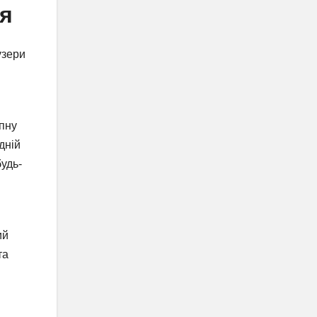
ня
узери
упну
дній
будь-
ий
та