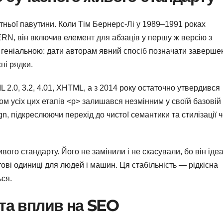
ньої павутини. Коли Тім Бернерс-Лі у 1989–1991 роках
RN, він включив елемент для абзаців у першу ж версію з
і геніальною: дати авторам явний спосіб позначати заверше
ні рядки.
.0, 3.2, 4.01, XHTML, а з 2014 року остаточно утвердився
усіх цих етапів <p> залишався незмінним у своїй базовій 
, підкреслюючи перехід до чистої семантики та стилізації 
ивого стандарту. Його не замінили і не скасували, бо він іде
ові одиниці для людей і машин. Ця стабільність — рідкісна
ься.
 та вплив на SEO