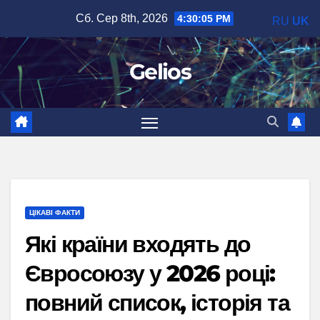
Перейти
Сб. Сер 8th, 2026
4:30:06 PM
RU
UK
до
вмісту
Gelios
ЦІКАВІ ФАКТИ
Які країни входять до
Євросоюзу у 2026 році:
повний список, історія та