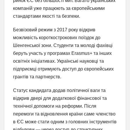
ринок ЄС без більшості мит. Багато українських
компаній уже працюють за європейськими
стандартами якості та безпеки.
Безвізовий режим з 2017 року відкрив
можливість короткострокових поїздок до
Шенгенської зони. Студенти та молоді фахівці
беруть участь у програмах Erasmus+ та інших
освітніх ініціативах. Українські науковці та
підприємці отримують доступ до європейських
грантів та партнерств.
Статус кандидата додав політичної ваги та
відкрив двері для додаткової фінансової та
технічної допомоги на реформи. Після
перемоги та відновлення країни саме членство
в ЄС може стати одним з головних інструментів
відбудови — через доступ до структурних