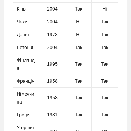
Кіпр
2004
Так
Ні
Чехія
2004
Ні
Так
Данія
1973
Ні
Так
Естонія
2004
Так
Так
Фінлянді
1995
Так
Так
я
Франція
1958
Так
Так
Німеччи
1958
Так
Так
на
Греція
1981
Так
Так
Угорщин