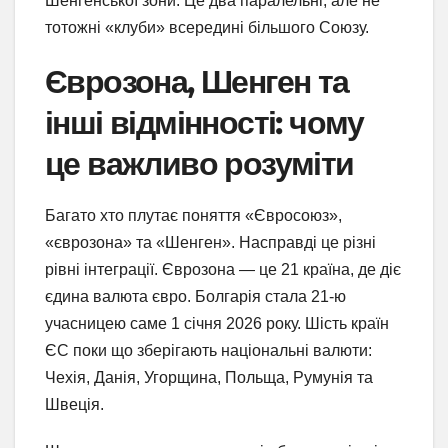
Шенгенської зони. Це два паралельні, але не
тотожні «клуби» всередині більшого Союзу.
Єврозона, Шенген та
інші відмінності: чому
це важливо розуміти
Багато хто плутає поняття «Євросоюз»,
«єврозона» та «Шенген». Насправді це різні
рівні інтеграції. Єврозона — це 21 країна, де діє
єдина валюта євро. Болгарія стала 21-ю
учасницею саме 1 січня 2026 року. Шість країн
ЄС поки що зберігають національні валюти:
Чехія, Данія, Угорщина, Польща, Румунія та
Швеція.