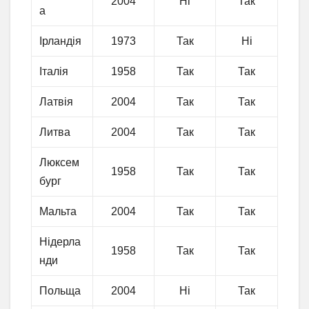
2004
Ні
Так
а
Ірландія
1973
Так
Ні
Італія
1958
Так
Так
Латвія
2004
Так
Так
Литва
2004
Так
Так
Люксем
1958
Так
Так
бург
Мальта
2004
Так
Так
Нідерла
1958
Так
Так
нди
Польща
2004
Ні
Так