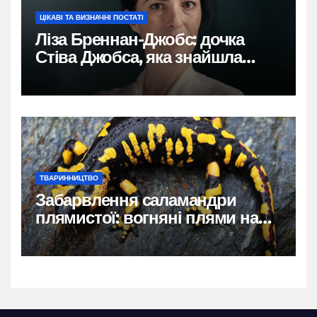
ЦІКАВІ ТА ВИЗНАЧНІ ПОСТАТІ
Ліза Бреннан-Джобс: дочка
Стіва Джобса, яка знайшла
власний голос
ТВАРИННИЦТВО
Забарвлення саламандри
плямистої: вогняні плями на
чорному тлі