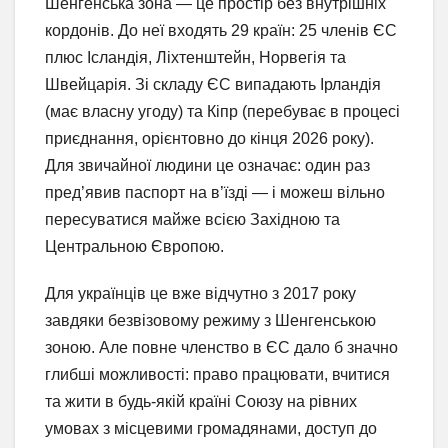
Шенгенська зона — це простір без внутрішніх
кордонів. До неї входять 29 країн: 25 членів ЄС
плюс Ісландія, Ліхтенштейн, Норвегія та
Швейцарія. Зі складу ЄС випадають Ірландія
(має власну угоду) та Кіпр (перебуває в процесі
приєднання, орієнтовно до кінця 2026 року).
Для звичайної людини це означає: один раз
пред’явив паспорт на в’їзді — і можеш вільно
пересуватися майже всією Західною та
Центральною Європою.
Для українців це вже відчутно з 2017 року
завдяки безвізовому режиму з Шенгенською
зоною. Але повне членство в ЄС дало б значно
глибші можливості: право працювати, вчитися
та жити в будь-якій країні Союзу на рівних
умовах з місцевими громадянами, доступ до