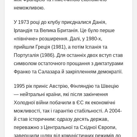
неможливою.
У 1973 році до клубу приєдналися Данія,
Ірландія та Велика Британія. Це було перше
«північне» розширення. Далі, у 1980-х,
прийшли Греція (1981), а потім Іспанія та
Португалія (1986). Для останніх двох вступ став
символом остаточного прощання з диктатурами
Франко та Салазара й закріпленням демократії.
1995 рік приніс Австрію, Фінляндію та Швецію
— нейтральні країни, які після закінчення
Холодної війни побачили в ЄС як економічні
можливості, так і гарантію стабільності. А 2004-
й став історичним: одразу десять держав,
переважно з Центральної та Східної Європи,
завершили шлях від комуністичних режимів до