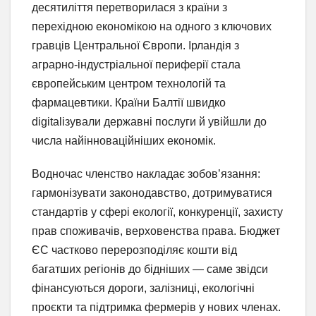
десятиліття перетворилася з країни з
перехідною економікою на одного з ключових
гравців Центральної Європи. Ірландія з
аграрно-індустріальної периферії стала
європейським центром технологій та
фармацевтики. Країни Балтії швидко
digitalізували державні послуги й увійшли до
числа найінноваційніших економік.
Водночас членство накладає зобов’язання:
гармонізувати законодавство, дотримуватися
стандартів у сфері екології, конкуренції, захисту
прав споживачів, верховенства права. Бюджет
ЄС частково перерозподіляє кошти від
багатших регіонів до бідніших — саме звідси
фінансуються дороги, залізниці, екологічні
проєкти та підтримка фермерів у нових членах.