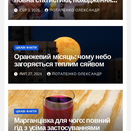
та живі історії
СЕР 3, 2026
ПОТАПЕНКО ОЛЕКСАНДР
ЦІКАВІ ФАКТИ
Оранжевий місяць: чому небо
загоряється теплим сяйвом
ЛИП 27, 2026
ПОТАПЕНКО ОЛЕКСАНДР
ЦІКАВІ ФАКТИ
Марганцівка для чого: повний
гід з усіма застосуваннями