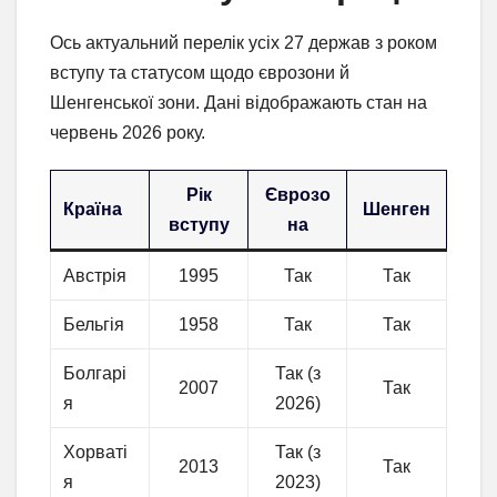
Ось актуальний перелік усіх 27 держав з роком
вступу та статусом щодо єврозони й
Шенгенської зони. Дані відображають стан на
червень 2026 року.
Рік
Єврозо
Країна
Шенген
вступу
на
Австрія
1995
Так
Так
Бельгія
1958
Так
Так
Болгарі
Так (з
2007
Так
я
2026)
Хорваті
Так (з
2013
Так
я
2023)