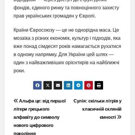
фондів, єдиного ринку та повноцінного захисту
прав українських громадян у Європі.
Країни Євросоюзу — це не однорідна маса. Це
мозаїка з різних економік, культур і підходів, яка
вже понад сімдесят років намагається рухатися
в одному напрямку. Для України цей шлях —
один з найважливіших орієнтирів на найближчі
роки.
Навігація
Альфа це: від першої
Сулія: скільки літрів у
літери грецького
класичній скляній
записів
алфавіту до символу
ємності
нового цифрового
покоління