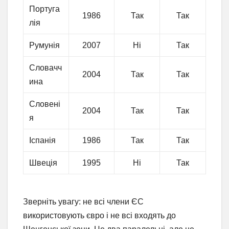
Португа
1986
Так
Так
лія
Румунія
2007
Ні
Так
Словачч
2004
Так
Так
ина
Словені
2004
Так
Так
я
Іспанія
1986
Так
Так
Швеція
1995
Ні
Так
Зверніть увагу: не всі члени ЄС
використовують євро і не всі входять до