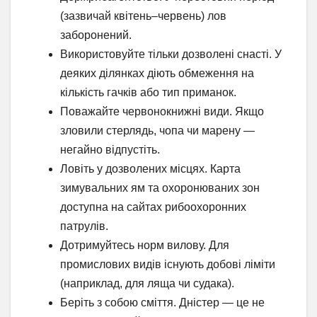
(зазвичай квітень–червень) лов
заборонений.
Використовуйте тільки дозволені снасті. У
деяких ділянках діють обмеження на
кількість гачків або тип приманок.
Поважайте червонокнижні види. Якщо
зловили стерлядь, чопа чи марену —
негайно відпустіть.
Ловіть у дозволених місцях. Карта
зимувальних ям та охоронюваних зон
доступна на сайтах рибоохоронних
патрулів.
Дотримуйтесь норм вилову. Для
промислових видів існують добові ліміти
(наприклад, для ляща чи судака).
Беріть з собою сміття. Дністер — це не