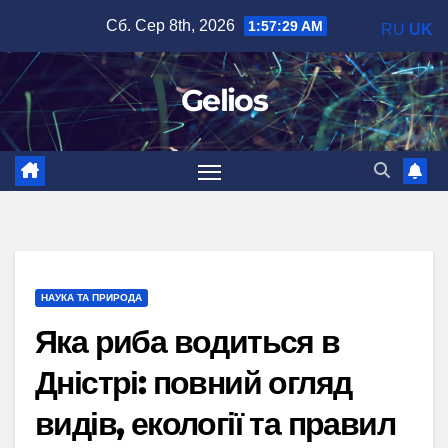
Перейти
Сб. Сер 8th, 2026
1:57:30 AM
RU
UK
до
вмісту
Gelios
НАУКА ТА ПРИРОДА
Яка риба водиться в
Дністрі: повний огляд
видів, екології та правил