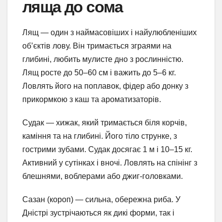
ляща до сома
Лящ — один з наймасовіших і найулюбленіших
об’єктів лову. Він тримається зграями на
глибині, любить мулисте дно з рослинністю.
Лящ росте до 50–60 см і важить до 5–6 кг.
Ловлять його на поплавок, фідер або донку з
прикормкою з каш та ароматизаторів.
Судак — хижак, який тримається біля корчів,
каміння та на глибині. Його тіло струнке, з
гострими зубами. Судак досягає 1 м і 10–15 кг.
Активний у сутінках і вночі. Ловлять на спінінг з
блешнями, воблерами або джиг-головками.
Сазан (короп) — сильна, обережна риба. У
Дністрі зустрічаються як дикі форми, так і