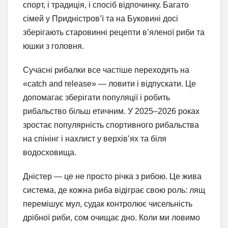
спорт, і традиція, і спосіб відпочинку. Багато
сімей у Придністров’ї та на Буковині досі
зберігають старовинні рецепти в’яленої риби та
юшки з головня.
Сучасні рибалки все частіше переходять на
«catch and release» — ловити і відпускати. Це
допомагає зберігати популяції і робить
рибальство більш етичним. У 2025–2026 роках
зростає популярність спортивного рибальства
на спінінг і нахлист у верхів’ях та біля
водосховища.
Дністер — це не просто річка з рибою. Це жива
система, де кожна риба відіграє свою роль: лящ
перемішує мул, судак контролює чисельність
дрібної риби, сом очищає дно. Коли ми ловимо