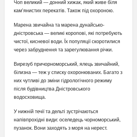
Чоп великий — донний хижак, який живе біля
кам’янистих перекатів. Також під охороною.
Марена звичайна та марена дунайсько-
дністровська — великі коропові, які потребують
чистої, кисневої води. Їх популяції скоротилися
через забруднення та зарегулювання річки.
Вирезуб причорноморський, ялець звичайний,
білизна — теж у списку охоронюваних. Багато з
них чутливі до зміни гідрологічного режиму
після будівництва Дністровського
водосховища.
У нижній течії та дельті зустрічаються
напівпрохідні види: оселедець чорноморський,
пузанок. Вони заходять з моря на нерест.