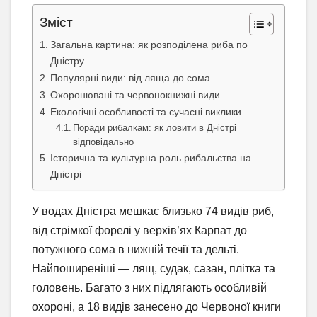
Зміст
Загальна картина: як розподілена риба по
Дністру
Популярні види: від ляща до сома
Охоронювані та червонокнижні види
Екологічні особливості та сучасні виклики
Поради рибалкам: як ловити в Дністрі
відповідально
Історична та культурна роль рибальства на
Дністрі
У водах Дністра мешкає близько 74 видів риб,
від стрімкої форелі у верхів’ях Карпат до
потужного сома в нижній течії та дельті.
Найпоширеніші — лящ, судак, сазан, плітка та
головень. Багато з них підлягають особливій
охороні, а 18 видів занесено до Червоної книги