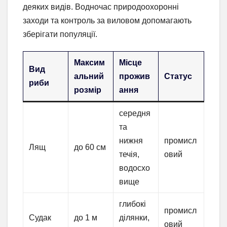
деяких видів. Водночас природоохоронні
заходи та контроль за виловом допомагають
зберігати популяції.
Максим
Місце
Вид
альний
прожив
Статус
риби
розмір
ання
середня
та
нижня
промисл
Лящ
до 60 см
течія,
овий
водосхо
вище
глибокі
промисл
Судак
до 1 м
ділянки,
овий