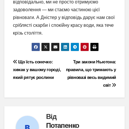
відповідально, ми не просто отримуємо
задоволення — ми стаємо частиною цієї
рівноваги. А Дністер у відповідь дарує нам свої
сріблясті скарби і спокійну красу води, яка тече
крізь століття.
Навігація
Що їсть сонечко:
Три закони Ньютона:
хижак у вашому городі,
правила, що тримають у
записів
який рятує рослини
рівновазі весь видимий
світ
Від
Потапенко