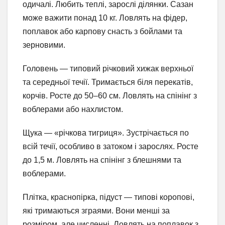
одичалі. Любить теплі, зарослі ділянки. Сазан
може важити понад 10 кг. Ловлять на фідер,
поплавок або карпову снасть з бойлами та
зерновими.
Головень — типовий річковий хижак верхньої
та середньої течії. Тримається біля перекатів,
корчів. Росте до 50–60 см. Ловлять на спінінг з
воблерами або нахлистом.
Щука — «річкова тигриця». Зустрічається по
всій течії, особливо в затоком і зарослях. Росте
до 1,5 м. Ловлять на спінінг з блешнями та
воблерами.
Плітка, краснопірка, підуст — типові коропові,
які тримаються зграями. Вони менші за
розміром, але численні. Ловлять на поплавок з