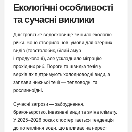
Екологічні особливості
та сучасні виклики
Дністровське водосховище змінило екологію
річки. Воно створило нові умови для озерних
видів (товстолобик, білий амур —
інтродуковані), але ускладнило міграцію
прохідних риб. Пороги та швидка течія у
верхів’ях підтримують холодноводні види, а
заплави нижньої течії — тепловодні та
рослинноїдні.
Сучасні загрози — забруднення,
браконьєрство, інвазивні види та зміна клімату.
У 2025–2026 роках спостерігається тенденція
до потепління води, що впливає на нерест