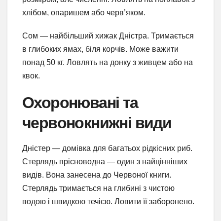
хлібом, опаришем або черв’яком.
Сом — найбільший хижак Дністра. Тримається
в глибоких ямах, біля корчів. Може важити
понад 50 кг. Ловлять на донку з живцем або на
квок.
Охоронювані та
червонокнижні види
Дністер — домівка для багатьох рідкісних риб.
Стерлядь прісноводна — один з найцінніших
видів. Вона занесена до Червоної книги.
Стерлядь тримається на глибині з чистою
водою і швидкою течією. Ловити її заборонено.