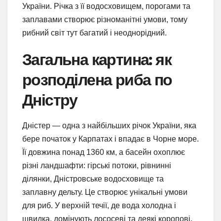
України. Річка з її водосховищем, порогами та
заплавами створює різноманітні умови, тому
рибний світ тут багатий і неоднорідний.
Загальна картина: як
розподілена риба по
Дністру
Дністер — одна з найбільших річок України, яка
бере початок у Карпатах і впадає в Чорне море.
Її довжина понад 1360 км, а басейн охоплює
різні ландшафти: гірські потоки, рівнинні
ділянки, Дністровське водосховище та
заплавну дельту. Це створює унікальні умови
для риб. У верхній течії, де вода холодна і
швидка, домінують лососеві та деякі коропові.