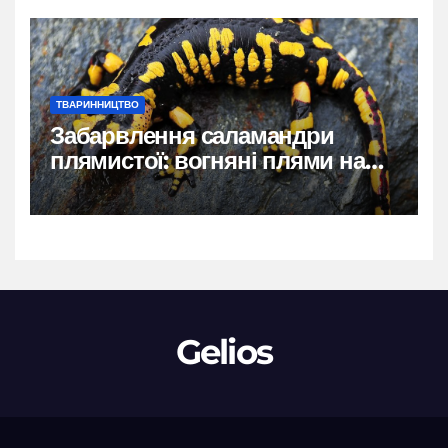
ТВАРИННИЦТВО
Забарвлення саламандри
плямистої: вогняні плями на
чорному тлі
Gelios