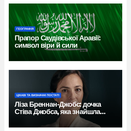
ГЕОГРАФІЯ
Прапор Саудівської Аравії:
символ віри й сили
ЦІКАВІ ТА ВИЗНАЧНІ ПОСТАТІ
Ліза Бреннан-Джобс: дочка
Стіва Джобса, яка знайшла
власний голос