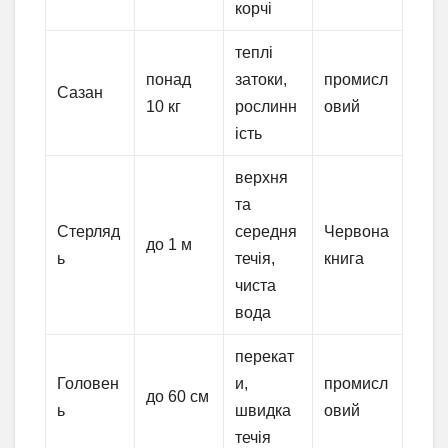
корчі
теплі
понад
затоки,
промисл
Сазан
10 кг
рослинн
овий
ість
верхня
та
Стерляд
середня
Червона
до 1 м
ь
течія,
книга
чиста
вода
перекат
Головен
и,
промисл
до 60 см
ь
швидка
овий
течія