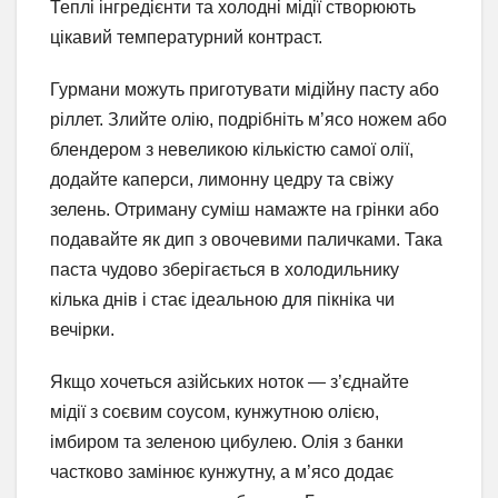
Теплі інгредієнти та холодні мідії створюють
цікавий температурний контраст.
Гурмани можуть приготувати мідійну пасту або
ріллет. Злийте олію, подрібніть м’ясо ножем або
блендером з невеликою кількістю самої олії,
додайте каперси, лимонну цедру та свіжу
зелень. Отриману суміш намажте на грінки або
подавайте як дип з овочевими паличками. Така
паста чудово зберігається в холодильнику
кілька днів і стає ідеальною для пікніка чи
вечірки.
Якщо хочеться азійських ноток — з’єднайте
мідії з соєвим соусом, кунжутною олією,
імбиром та зеленою цибулею. Олія з банки
частково замінює кунжутну, а м’ясо додає