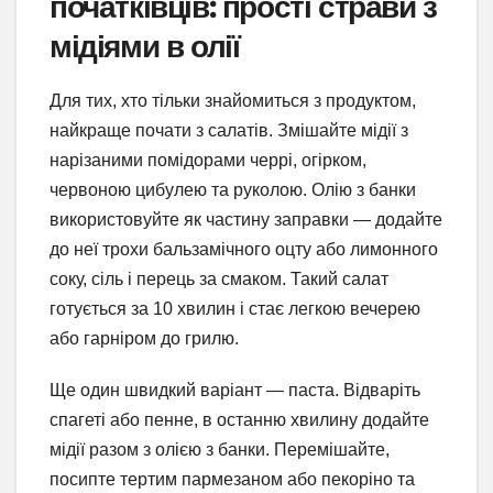
початківців: прості страви з
мідіями в олії
Для тих, хто тільки знайомиться з продуктом,
найкраще почати з салатів. Змішайте мідії з
нарізаними помідорами черрі, огірком,
червоною цибулею та руколою. Олію з банки
використовуйте як частину заправки — додайте
до неї трохи бальзамічного оцту або лимонного
соку, сіль і перець за смаком. Такий салат
готується за 10 хвилин і стає легкою вечерею
або гарніром до грилю.
Ще один швидкий варіант — паста. Відваріть
спагеті або пенне, в останню хвилину додайте
мідії разом з олією з банки. Перемішайте,
посипте тертим пармезаном або пекоріно та