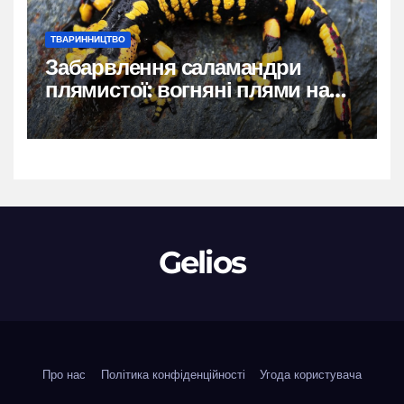
ТВАРИННИЦТВО
Забарвлення саламандри
плямистої: вогняні плями на
чорному тлі
Gelios
Про нас
Політика конфіденційності
Угода користувача