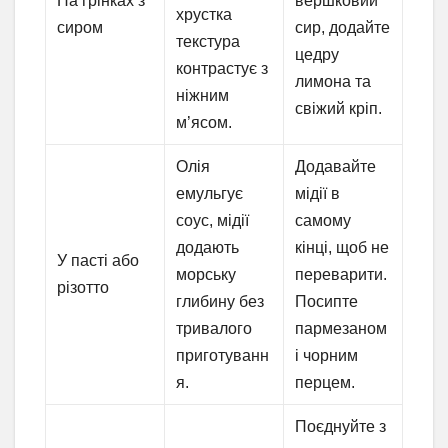
На грінках з
вершковий
хрустка
сиром
сир, додайте
текстура
цедру
контрастує з
лимона та
ніжним
свіжий кріп.
м’ясом.
Олія
Додавайте
емульгує
мідії в
соус, мідії
самому
додають
кінці, щоб не
У пасті або
морську
переварити.
різотто
глибину без
Посипте
тривалого
пармезаном
приготуванн
і чорним
я.
перцем.
Поєднуйте з