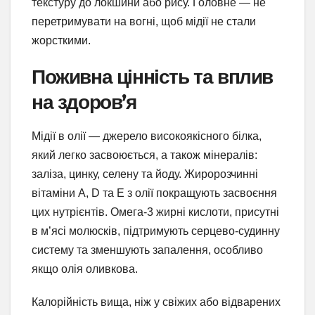
текстуру до локшини або рису. Головне — не
перетримувати на вогні, щоб мідії не стали
жорсткими.
Поживна цінність та вплив
на здоров’я
Мідії в олії — джерело високоякісного білка,
який легко засвоюється, а також мінералів:
заліза, цинку, селену та йоду. Жиророзчинні
вітаміни A, D та E з олії покращують засвоєння
цих нутрієнтів. Омега-3 жирні кислоти, присутні
в м’ясі молюсків, підтримують серцево-судинну
систему та зменшують запалення, особливо
якщо олія оливкова.
Калорійність вища, ніж у свіжих або відварених