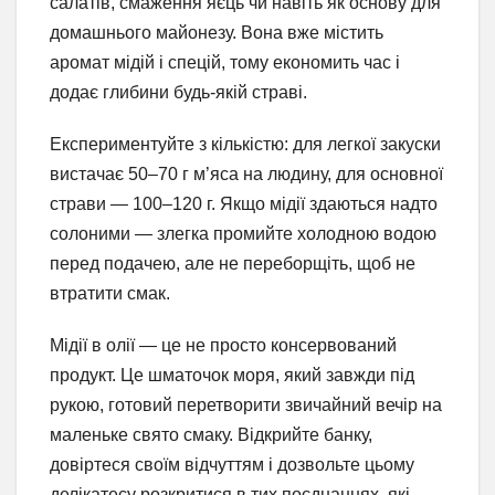
салатів, смаження яєць чи навіть як основу для
домашнього майонезу. Вона вже містить
аромат мідій і спецій, тому економить час і
додає глибини будь-якій страві.
Експериментуйте з кількістю: для легкої закуски
вистачає 50–70 г м’яса на людину, для основної
страви — 100–120 г. Якщо мідії здаються надто
солоними — злегка промийте холодною водою
перед подачею, але не переборщіть, щоб не
втратити смак.
Мідії в олії — це не просто консервований
продукт. Це шматочок моря, який завжди під
рукою, готовий перетворити звичайний вечір на
маленьке свято смаку. Відкрийте банку,
довіртеся своїм відчуттям і дозвольте цьому
делікатесу розкритися в тих поєднаннях, які