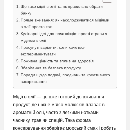
Що таке мідії в олії та як правильно обрати
банку
Пряме вживання: як насолоджуватися мідіями
в олії просто так
Кулінарні ідеї для початківців: прості страви з
мідіями в олії
Просунуті варіанти: коли хочеться
експериментувати
Поживна цінність та вплив на здоров’я
Зберігання та безпека продукту
Поради щодо подачі, поєднань та креативного
використання
Мідії в олії — це вже готовий до вживання
продукт, де ніжне м’ясо молюсків плаває в
ароматній олії, часто з легкими нотками
часнику, трав чи спецій. Така форма
консервування зберігає морський смак і робить