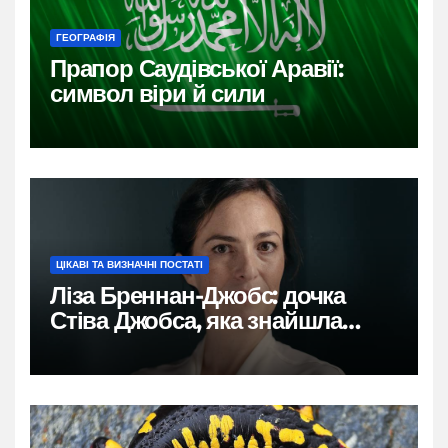
ГЕОГРАФІЯ
Прапор Саудівської Аравії:
символ віри й сили
ЦІКАВІ ТА ВИЗНАЧНІ ПОСТАТІ
Ліза Бреннан-Джобс: дочка
Стіва Джобса, яка знайшла
власний голос