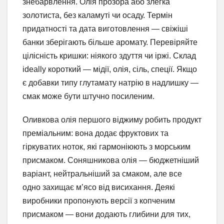
знебарвлення. Олія прозора або злегка
золотиста, без каламуті чи осаду. Термін
придатності та дата виготовлення — свіжіші
банки зберігають більше аромату. Перевіряйте
цілісність кришки: ніякого здуття чи іржі. Склад
ideally короткий — мідії, олія, сіль, спеції. Якщо
є добавки типу глутамату натрію в надлишку —
смак може бути штучно посиленим.
Оливкова олія першого віджиму робить продукт
преміальним: вона додає фруктових та
гіркуватих ноток, які гармоніюють з морським
присмаком. Соняшникова олія — бюджетніший
варіант, нейтральніший за смаком, але все
одно захищає м’ясо від висихання. Деякі
виробники пропонують версії з копченим
присмаком — вони додають глибини для тих,