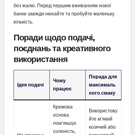
без жалю. Перед першим вживанням нової
банки завжди нюхайте та пробуйте маленьку
кількість.
Поради щодо подачі,
поєднань та креативного
використання
Порада для
Чому
Ідея подачі
максималь
працює
ного смаку
Кремова
Використову
основа
йте м’який
пом’якшує
козячий або
солоність,