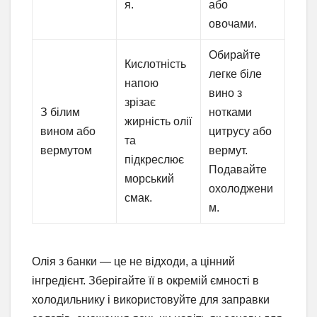
я.
або
овочами.
Обирайте
Кислотність
легке біле
напою
вино з
зрізає
З білим
нотками
жирність олії
вином або
цитрусу або
та
вермутом
вермут.
підкреслює
Подавайте
морський
охолоджени
смак.
м.
Олія з банки — це не відходи, а цінний
інгредієнт. Зберігайте її в окремій ємності в
холодильнику і використовуйте для заправки