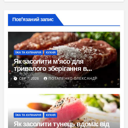
Пов’язаний запис
ЇЖА ТА КУЛІНАРІЯ
КУХНЯ
Як засолити м’ясо для
тривалого зберігання в
домашніх умовах
СЕР 7, 2026
ПОТАПЕНКО ОЛЕКСАНДР
ЇЖА ТА КУЛІНАРІЯ
КУХНЯ
Як засолити тунець вдома: від