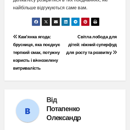
найбільше відгукуються саме вам.
Навігація
Кам’янка ягода:
Світла лобода для
брусниця, яка поєднує
дітей: ніжний суперфуд
записів
терпкий смак, потужну
для росту та розвитку
користь і вічнозелену
витривалість
Від
Потапенко
Олександр