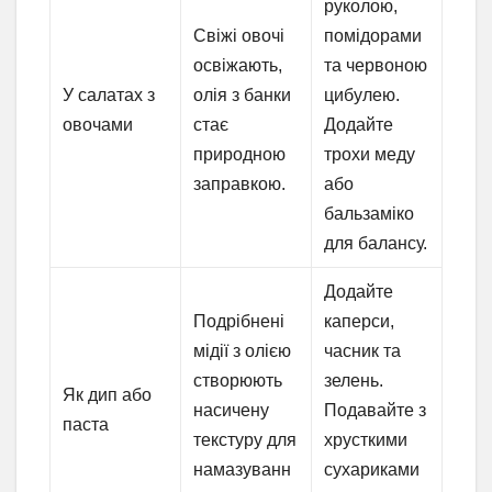
руколою,
Свіжі овочі
помідорами
освіжають,
та червоною
У салатах з
олія з банки
цибулею.
овочами
стає
Додайте
природною
трохи меду
заправкою.
або
бальзаміко
для балансу.
Додайте
Подрібнені
каперси,
мідії з олією
часник та
створюють
зелень.
Як дип або
насичену
Подавайте з
паста
текстуру для
хрусткими
намазуванн
сухариками