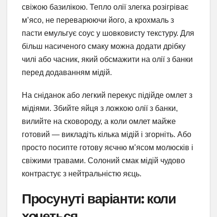
свіжою базилікою. Тепло олії злегка розігріває
м’ясо, не переварюючи його, а крохмаль з
пасти емульгує соус у шовковисту текстуру. Для
більш насиченого смаку можна додати дрібку
чилі або часник, який обсмажити на олії з банки
перед додаванням мідій.
На сніданок або легкий перекус підійде омлет з
мідіями. Збийте яйця з ложкою олії з банки,
вилийте на сковороду, а коли омлет майже
готовий — викладіть кілька мідій і згорніть. Або
просто посипте готову яєчню м’ясом молюсків і
свіжими травами. Солоний смак мідій чудово
контрастує з нейтральністю яєць.
Просунуті варіанти: коли
хочеться