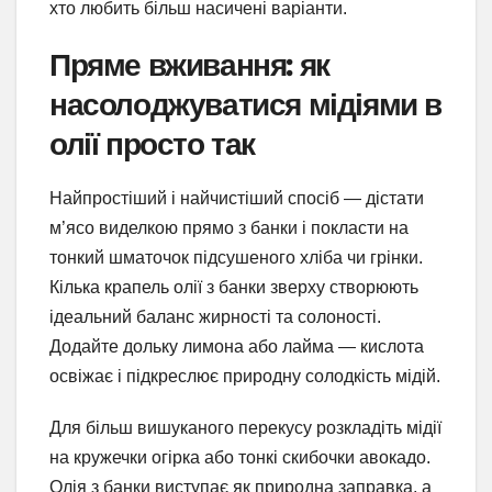
хто любить більш насичені варіанти.
Пряме вживання: як
насолоджуватися мідіями в
олії просто так
Найпростіший і найчистіший спосіб — дістати
м’ясо виделкою прямо з банки і покласти на
тонкий шматочок підсушеного хліба чи грінки.
Кілька крапель олії з банки зверху створюють
ідеальний баланс жирності та солоності.
Додайте дольку лимона або лайма — кислота
освіжає і підкреслює природну солодкість мідій.
Для більш вишуканого перекусу розкладіть мідії
на кружечки огірка або тонкі скибочки авокадо.
Олія з банки виступає як природна заправка, а