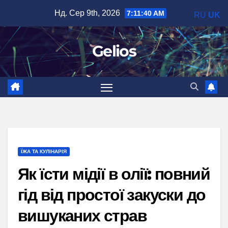
Перейти
Нд. Сер 9th, 2026
7:11:41 AM
RU
UK
до
вмісту
Gelios
ЇЖА ТА КУЛІНАРІЯ
Як їсти мідії в олії: повний
гід від простої закуски до
вишуканих страв