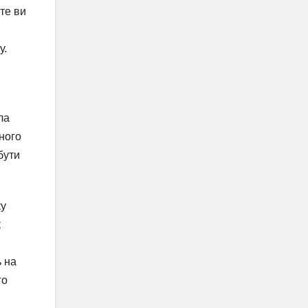
єте ви
у.
ла
ного
бути
ку
к
ь на
го