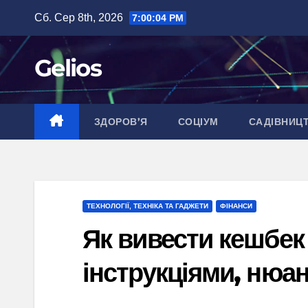
Перейти
Сб. Сер 8th, 2026
7:00:05 PM
до
вмісту
Gelios
ЗДОРОВ’Я
СОЦІУМ
САДІВНИЦ
ТЕХНОЛОГІЇ, ТЕХНІКА ТА ГАДЖЕТИ
ФІНАНСИ
Як вивести кешбек 
інструкціями, нюа