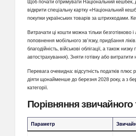
Щоб почати отримувати Національний кешбек, д
відкрити спеціальну картку «Національний кешб
покупки українських товарів за штрихкодами. Ке
Витрачати ці кошти можна тільки безготівково і
поповнення мобільного зв’язку, придбання ліків
благодійність, військові облігації, а також низку
автострахування). Зняти готівку або витратити
Перевага очевидна: відсутність податків плюс 
діяти щонайменше до березня 2028 року, а з бе
категорії.
Порівняння звичайного 
Параметр
Звичай