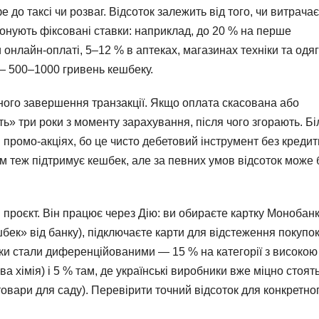
е до таксі чи розваг. Відсоток залежить від того, чи витрача
понують фіксовані ставки: наприклад, до 20 % на перше
онлайн-оплаті, 5–12 % в аптеках, магазинах техніки та одяг
 — 500–1000 гривень кешбеку.
ного завершення транзакції. Якщо оплата скасована або
ь» три роки з моменту зарахування, після чого згорають. Бі
 промо-акціях, бо це чисто дебетовий інструмент без кредит
м теж підтримує кешбек, але за певних умов відсоток може 
роєкт. Він працює через Дію: ви обираєте картку Монобан
бек» від банку), підключаєте карти для відстеження покупо
авки стали диференційованими — 15 % на категорії з високою
ва хімія) і 5 % там, де українські виробники вже міцно стоят
 товари для саду). Перевірити точний відсоток для конкретно