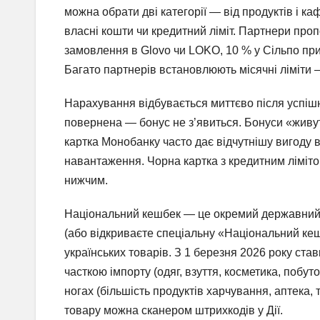
можна обрати дві категорії — від продуктів і каф
власні кошти чи кредитний ліміт. Партнери про
замовлення в Glovo чи LOKO, 10 % у Сільпо при 
Багато партнерів встановлюють місячні ліміти
Нарахування відбувається миттєво після успіш
повернена — бонус не з’явиться. Бонуси «живут
картка Монобанку часто дає відчутнішу вигоду в
навантаження. Чорна картка з кредитним ліміто
нижчим.
Національний кешбек — це окремий державний п
(або відкриваєте спеціальну «Національний кеш
українських товарів. З 1 березня 2026 року ст
часткою імпорту (одяг, взуття, косметика, побуто
ногах (більшість продуктів харчування, аптека,
товару можна сканером штрихкодів у Дії.