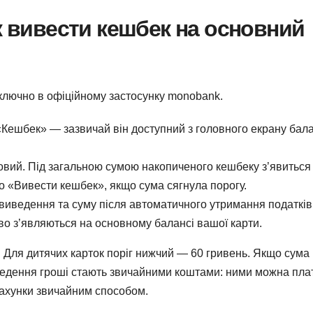
к вивести кешбек на основний
ключно в офіційному застосунку monobank.
л «Кешбек» — зазвичай він доступний з головного екрану бал
овий. Під загальною сумою накопиченого кешбеку з’явиться
о «Вивести кешбек», якщо сума сягнула порогу.
 виведення та суму після автоматичного утримання податків
во з’являються на основному балансі вашої карти.
 Для дитячих карток поріг нижчий — 60 гривень. Якщо сума
ведення гроші стають звичайними коштами: ними можна пла
 рахунки звичайним способом.