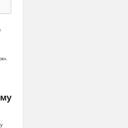
з
ок».
ому
ку