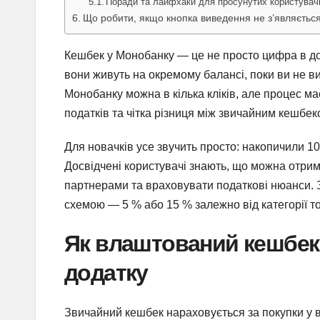
Поради та лайфхаки для просунутих користувач
Що робити, якщо кнопка виведення не з’являєтьс
Кешбек у Монобанку — це не просто цифра в дода
вони живуть на окремому балансі, поки ви не в
Монобанку можна в кілька кліків, але процес ма
податків та чітка різниця між звичайним кешбек
Для новачків усе звучить просто: накопичили 1
Досвідчені користувачі знають, що можна отрим
партнерами та враховувати податкові нюанси. 
схемою — 5 % або 15 % залежно від категорії т
Як влаштований кешбек 
додатку
Звичайний кешбек нараховується за покупки у в