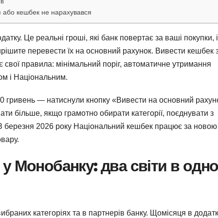
ів
я або кешбек не нарахувався
тку. Це реальні гроші, які банк повертає за ваші покупки, і
ирішите перевести їх на основний рахунок. Вивести кешбек 
є свої правила: мінімальний поріг, автоматичне утримання
ом і Національним.
00 гривень — натиснули кнопку «Вивести на основний рахун
ати більше, якщо грамотно обирати категорії, поєднувати з
З березня 2026 року Національний кешбек працює за новою
овару.
у Монобанку: два світи в одн
ибраних категоріях та в партнерів банку. Щомісяця в додат