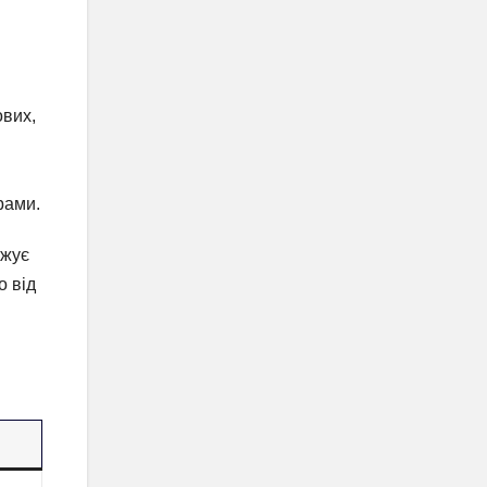
ових,
рами.
вжує
о від