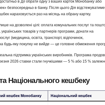
остатньо в Дії обрати одну з ваших карток Монобанку або
ек» безпосередньо в банку. Після цього Дія відстежуватиме
шбек нараховується раз на місяць на обрану картку.
 лише на дозволені цілі: оплата комунальних послуг та пошт
, українських товарів у партнерів програми, донати на
 послуг (медицина, освіта, транспорт, відпочинок,
 на будь-яку покупку не вийде — це головне обмеження прог
реальна підтримка українських виробників. Програма продо
резня 2026 ставки стали гнучкішими — 5 % або 15 % залежн
та Національного кешбеку
ний кешбек Монобанку
Національний кешбек