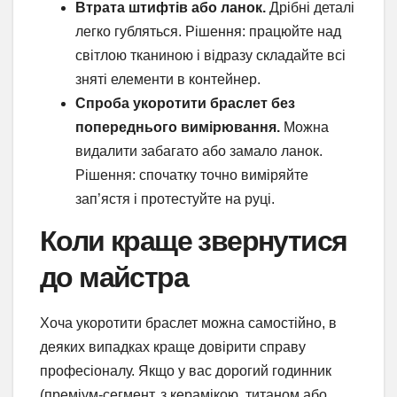
Втрата штифтів або ланок.
Дрібні деталі
легко губляться. Рішення: працюйте над
світлою тканиною і відразу складайте всі
зняті елементи в контейнер.
Спроба укоротити браслет без
попереднього вимірювання.
Можна
видалити забагато або замало ланок.
Рішення: спочатку точно виміряйте
зап’ястя і протестуйте на руці.
Коли краще звернутися
до майстра
Хоча укоротити браслет можна самостійно, в
деяких випадках краще довірити справу
професіоналу. Якщо у вас дорогий годинник
(преміум-сегмент, з керамікою, титаном або