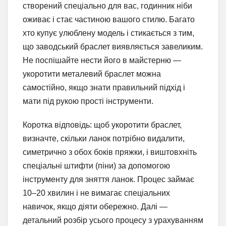
створений спеціально для вас, годинник ніби
оживає і стає частиною вашого стилю. Багато
хто купує улюблену модель і стикається з тим,
що заводський браслет виявляється завеликим.
Не поспішайте нести його в майстерню —
укоротити металевий браслет можна
самостійно, якщо знати правильний підхід і
мати під рукою прості інструменти.
Коротка відповідь: щоб укоротити браслет,
визначте, скільки ланок потрібно видалити,
симетрично з обох боків пряжки, і виштовхніть
спеціальні штифти (піни) за допомогою
інструменту для зняття ланок. Процес займає
10–20 хвилин і не вимагає спеціальних
навичок, якщо діяти обережно. Далі —
детальний розбір усього процесу з урахуванням