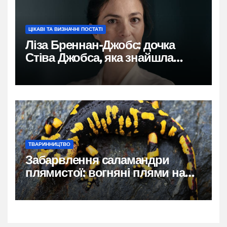
ЦІКАВІ ТА ВИЗНАЧНІ ПОСТАТІ
Ліза Бреннан-Джобс: дочка
Стіва Джобса, яка знайшла
власний голос
ТВАРИННИЦТВО
Забарвлення саламандри
плямистої: вогняні плями на
чорному тлі