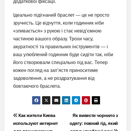
додаткової фіксації.
Ідеально підігнаний браслет — це не просто
зручність. Це відчуття, коли годинник ніби
«зливається» з рукою і стає невід’ємною
частиною вашого образу. Трохи часу,
акуратності та правильних інструментів — і
ваш улюблений годинник буде сидіти так, ніби
його створювали спеціально під вас. Тепер
кожен погляд на зап’ястя приноситиме
задоволення, а не роздратування від
бовтаючого браслета.
Навігація
Как жители Киева
Як вивести чорнило з
используют интернет
одягу: повний гід, який
записів