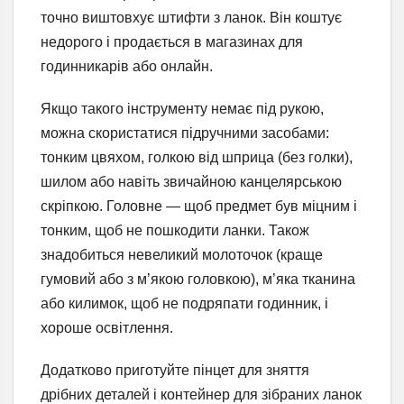
точно виштовхує штифти з ланок. Він коштує
недорого і продається в магазинах для
годинникарів або онлайн.
Якщо такого інструменту немає під рукою,
можна скористатися підручними засобами:
тонким цвяхом, голкою від шприца (без голки),
шилом або навіть звичайною канцелярською
скріпкою. Головне — щоб предмет був міцним і
тонким, щоб не пошкодити ланки. Також
знадобиться невеликий молоточок (краще
гумовий або з м’якою головкою), м’яка тканина
або килимок, щоб не подряпати годинник, і
хороше освітлення.
Додатково приготуйте пінцет для зняття
дрібних деталей і контейнер для зібраних ланок