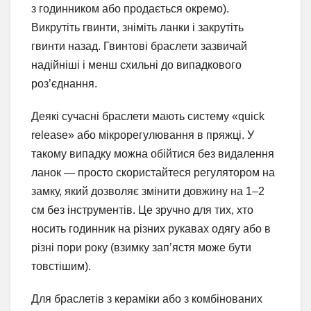
з годинником або продається окремо).
Викрутіть гвинти, зніміть ланки і закрутіть
гвинти назад. Гвинтові браслети зазвичай
надійніші і менш схильні до випадкового
роз’єднання.
Деякі сучасні браслети мають систему «quick
release» або мікрорегулювання в пряжці. У
такому випадку можна обійтися без видалення
ланок — просто скористайтеся регулятором на
замку, який дозволяє змінити довжину на 1–2
см без інструментів. Це зручно для тих, хто
носить годинник на різних рукавах одягу або в
різні пори року (взимку зап’ястя може бути
товстішим).
Для браслетів з кераміки або з комбінованих