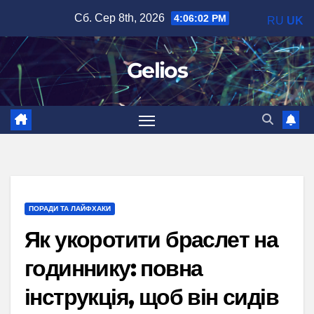
Перейти
Сб. Сер 8th, 2026
4:06:03 PM
RU
UK
до
вмісту
Gelios
ПОРАДИ ТА ЛАЙФХАКИ
Як укоротити браслет на
годиннику: повна
інструкція, щоб він сидів