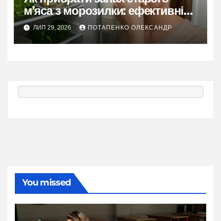
м’яса з морозилки: ефективні
методи
ЛИП 29, 2026
ПОТАПЕНКО ОЛЕКСАНДР
You missed