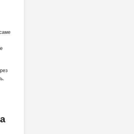
 саме
Це
ерез
ь.
ва