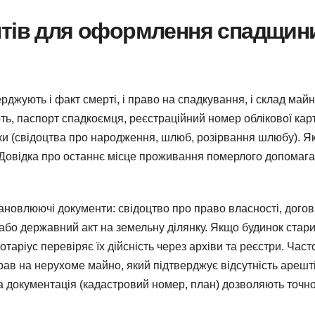
нтів для оформлення спадщин
рджують і факт смерті, і право на спадкування, і склад майн
рть, паспорт спадкоємця, реєстраційний номер облікової кар
зки (свідоцтва про народження, шлюб, розірвання шлюбу). Я
. Довідка про останнє місце проживання померлого допомаг
новлюючі документи: свідоцтво про право власності, догов
 або державний акт на земельну ділянку. Якщо будинок стари
таріус перевіряє їх дійсність через архіви та реєстри. Част
рав на нерухоме майно, який підтверджує відсутність арешт
а документація (кадастровий номер, план) дозволяють точн