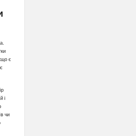
и
а.
тки
кщо є
ає
ір
й і
о
ів чи
о