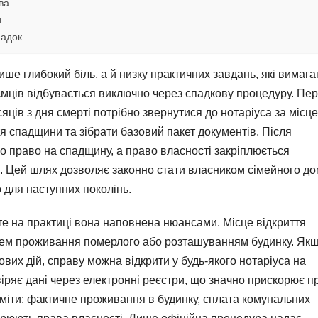
ва
и
падок
ше глибокий біль, а й низку практичних завдань, які вимаг
ємців відбувається виключно через спадкову процедуру. Пе
сяців з дня смерті потрібно звернутися до нотаріуса за місц
я спадщини та зібрати базовий пакет документів. Після
о право на спадщину, а право власності закріплюється
. Цей шлях дозволяє законно стати власником сімейного до
 для наступних поколінь.
те на практиці вона наповнена нюансами. Місце відкриття
цем проживання померлого або розташуванням будинку. Якщ
ових дій, справу можна відкрити у будь-якого нотаріуса на
віряє дані через електронні реєстри, що значно прискорює п
міти: фактичне проживання в будинку, сплата комунальних