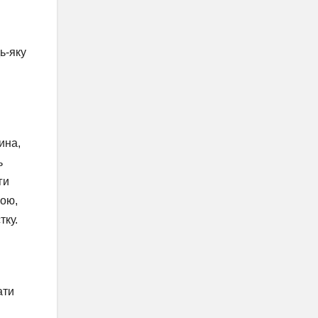
ь-яку
ина,
ь
ги
вою,
тку.
ати