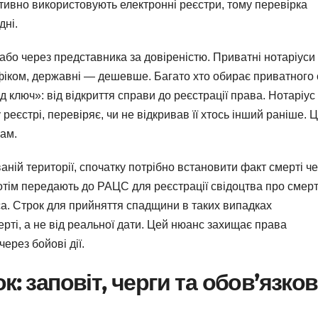
ктивно використовують електронні реєстри, тому перевірка
дні.
або через представника за довіреністю. Приватні нотаріуси
фіком, державні — дешевше. Багато хто обирає приватного
 ключ»: від відкриття справи до реєстрації права. Нотаріус
еєстрі, перевіряє, чи не відкривав її хтось інший раніше. 
ам.
ій території, спочатку потрібно встановити факт смерті ч
потім передають до РАЦС для реєстрації свідоцтва про смерт
са. Строк для прийняття спадщини в таких випадках
мерті, а не від реальної дати. Цей нюанс захищає права
ерез бойові дії.
к: заповіт, черги та обов’язко