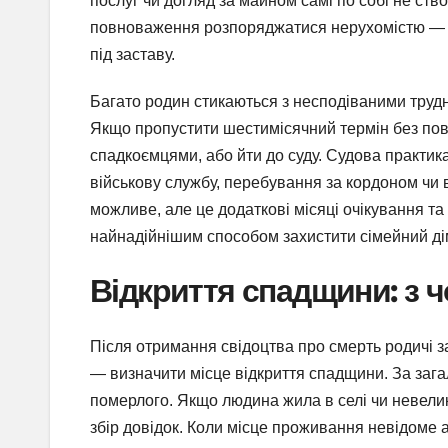
послуг чи догляд за майном самі по собі не ст
повноваження розпоряджатися нерухомістю — п
під заставу.
Багато родин стикаються з несподіваними труд
Якщо пропустити шестимісячний термін без по
спадкоємцями, або йти до суду. Судова практи
військову службу, перебування за кордоном чи 
можливе, але це додаткові місяці очікування т
найнадійнішим способом захистити сімейний ді
Відкриття спадщини: з ч
Після отримання свідоцтва про смерть родичі 
— визначити місце відкриття спадщини. За заг
померлого. Якщо людина жила в селі чи невелик
збір довідок. Коли місце проживання невідоме 