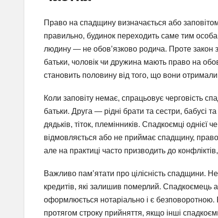
Право на спадщину визначається або заповітом
правильно, будинок переходить саме тим особам
людину — не обов’язково родича. Проте закон за
батьки, чоловік чи дружина мають право на обов’
становить половину від того, що вони отримали 
Коли заповіту немає, спрацьовує черговість сп
батьки. Друга — рідні брати та сестри, бабусі та
дядьків, тіток, племінників. Спадкоємці однієї 
відмовляється або не приймає спадщину, право
але на практиці часто призводить до конфліктів,
Важливо пам’ятати про цілісність спадщини. Не
кредитів, які залишив померлий. Спадкоємець а
оформлюється нотаріально і є безповоротною. Б
протягом строку прийняття, якщо інші спадкоєм