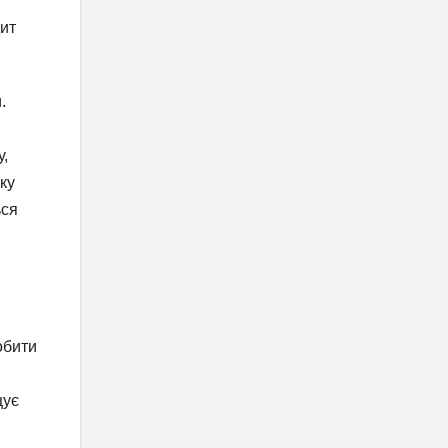
ит
.
у,
ку
ься
обити
щує