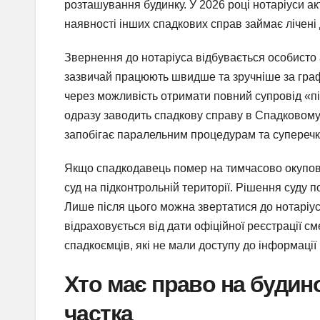
розташування будинку. У 2026 році нотаріуси а
наявності інших спадкових справ займає лічені 
Звернення до нотаріуса відбувається особисто 
зазвичай працюють швидше та зручніше за гра
через можливість отримати повний супровід «під
одразу заводить спадкову справу в Спадковому р
запобігає паралельним процедурам та суперечк
Якщо спадкодавець помер на тимчасово окупован
суд на підконтрольній території. Рішення суду 
Лише після цього можна звертатися до нотаріу
відраховується від дати офіційної реєстрації с
спадкоємців, які не мали доступу до інформації ч
Хто має право на будино
частка