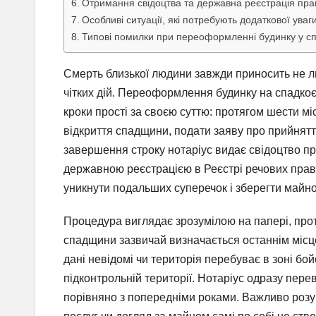
Отримання свідоцтва та державна реєстрація пра
Особливі ситуації, які потребують додаткової уваг
Типові помилки при переоформленні будинку у с
Смерть близької людини завжди приносить не ли
чітких дій. Переоформлення будинку на спадко
кроки прості за своєю суттю: протягом шести мі
відкриття спадщини, подати заяву про прийнятт
завершення строку нотаріус видає свідоцтво пр
державною реєстрацією в Реєстрі речових прав
уникнути подальших суперечок і зберегти майно
Процедура виглядає зрозумілою на папері, про
спадщини зазвичай визначається останнім міс
дані невідомі чи територія перебуває в зоні бой
підконтрольній території. Нотаріус одразу пере
порівняно з попередніми роками. Важливо розу