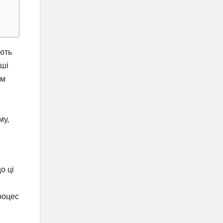
ають
рші
ем
му,
о ці
роцес