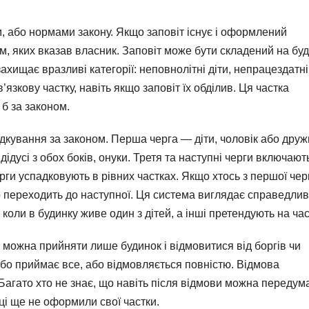
, або нормами закону. Якщо заповіт існує і оформлений
, яких вказав власник. Заповіт може бути складений на буд
хищає вразливі категорії: неповнолітні діти, непрацездатні
язкову частку, навіть якщо заповіт їх обділив. Ця частка
б за законом.
адкування за законом. Перша черга — діти, чоловік або друж
 дідусі з обох боків, онуки. Третя та наступні черги включают
черги успадковують в рівних частках. Якщо хтось з першої чер
 переходить до наступної. Ця система виглядає справедли
 коли в будинку живе один з дітей, а інші претендують на час
 можна прийняти лише будинок і відмовитися від боргів чи
бо приймає все, або відмовляється повністю. Відмова
агато хто не знає, що навіть після відмови можна передум
ці ще не оформили свої частки.