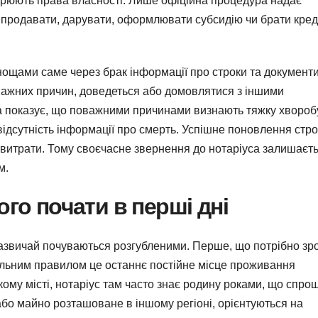
ворюють права власності. Лише офіційна процедура надає
родавати, дарувати, оформлювати субсидію чи брати кред
нощами саме через брак інформації про строки та документи
важних причин, доведеться або домовлятися з іншими
ка показує, що поважними причинами визнають тяжку хвороб
відсутність інформації про смерть. Успішне поновлення стро
а витрати. Тому своєчасне звернення до нотаріуса залишаєт
м.
ого почати в перші дні
зазвичай почуваються розгубленими. Перше, що потрібно зр
альним правилом це останнє постійне місце проживання
ому місті, нотаріус там часто знає родину роками, що спро
або майно розташоване в іншому регіоні, орієнтуються на