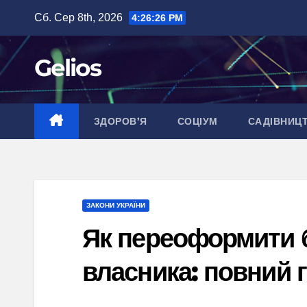
Перейти
Сб. Сер 8th, 2026
4:26:27 PM
до
вмісту
Gelios
ЗДОРОВ’Я
СОЦІУМ
САДІВНИЦ
ЗАКОНИ УКРАЇНИ
Як переоформити б
власника: повний г