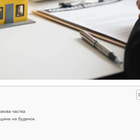
язкова частка
дщини на будинок