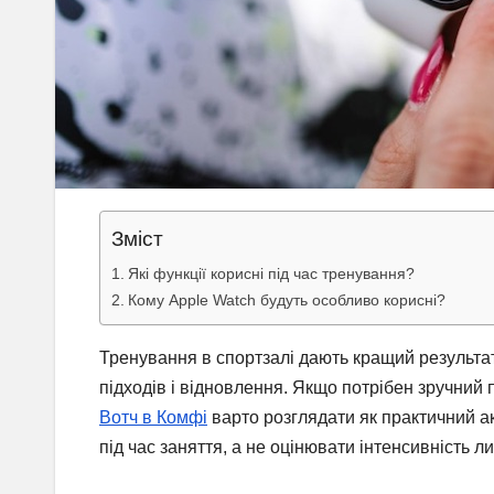
Зміст
Які функції корисні під час тренування?
Кому Apple Watch будуть особливо корисні?
Тренування в спортзалі дають кращий результат
підходів і відновлення. Якщо потрібен зручний 
Вотч в Комфі
варто розглядати як практичний а
під час заняття, а не оцінювати інтенсивність л