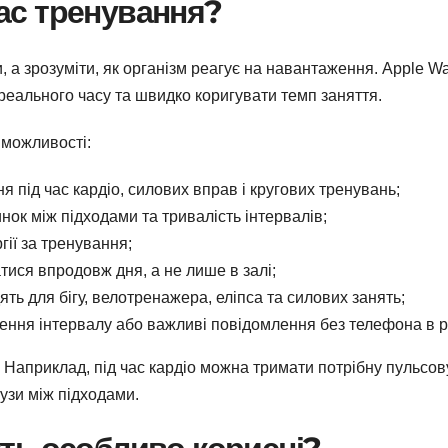
час тренування?
 а зрозуміти, як організм реагує на навантаження. Apple W
реального часу та швидко коригувати темп заняття.
 можливості:
я під час кардіо, силових вправ і кругових тренувань;
ок між підходами та тривалість інтервалів;
гії за тренування;
тися впродовж дня, а не лише в залі;
ть для бігу, велотренажера, еліпса та силових занять;
ення інтервалу або важливі повідомлення без телефона в р
 Наприклад, під час кардіо можна тримати потрібну пульсов
аузи між підходами.