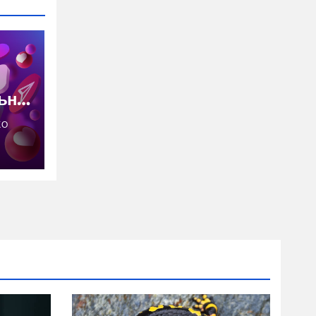
ьна
КО