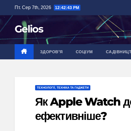
Перейти
Пт. Сер 7th, 2026
12:42:44 PM
до
вмісту
Gelios
ЗДОРОВ’Я
СОЦІУМ
САДІВНИЦ
ТЕХНОЛОГІЇ, ТЕХНІКА ТА ГАДЖЕТИ
Як Apple Watch д
ефективніше?