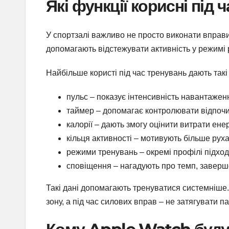
Які функції корисні під 
У спортзалі важливо не просто виконати вправи,
допомагають відстежувати активність у режимі 
Найбільше користі під час тренувань дають такі
пульс – показує інтенсивність навантаженн
таймер – допомагає контролювати відпочин
калорії – дають змогу оцінити витрати енер
кільця активності – мотивують більше руха
режими тренувань – окремі профілі підходя
сповіщення – нагадують про темп, заверш
Такі дані допомагають тренуватися системніше.
зону, а під час силових вправ – не затягувати п