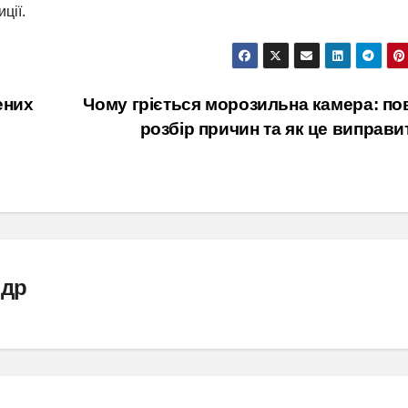
ції.
ених
Чому гріється морозильна камера: по
розбір причин та як це виправ
ндр