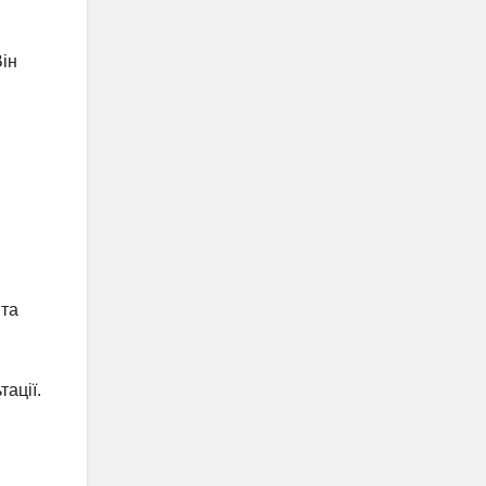
Він
 та
ації.