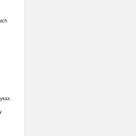
atch
уках.
у