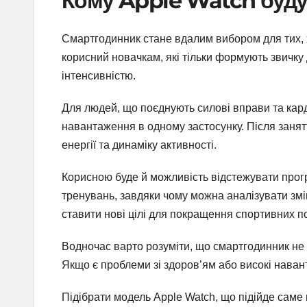
Кому Apple Watch буду
Смартгодинник стане вдалим вибором для тих, х
корисний новачкам, які тільки формують звичку 
інтенсивністю.
Для людей, що поєднують силові вправи та кард
навантаження в одному застосунку. Після занят
енергії та динаміку активності.
Корисною буде й можливість відстежувати прогре
тренувань, завдяки чому можна аналізувати змін
ставити нові цілі для покращення спортивних по
Водночас варто розуміти, що смартгодинник не з
Якщо є проблеми зі здоров’ям або високі наван
Підібрати модель Apple Watch, що підійде саме