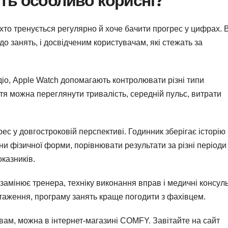
ть особливо корисні?
то тренується регулярно й хоче бачити прогрес у цифрах. 
до занять, і досвідченим користувачам, які стежать за
іо, Apple Watch допомагають контролювати різні типи
тя можна переглянути тривалість, середній пульс, витрати
с у довгостроковій перспективі. Годинник зберігає історію
и фізичної форми, порівнювати результати за різні періоди
казників.
амінює тренера, техніку виконання вправ і медичні консульт
таження, програму занять краще погодити з фахівцем.
 вам, можна в інтернет-магазині COMFY. Завітайте на сайт