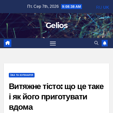
Перейти
Пт. Сер 7th, 2026
9:08:39 AM
RU
UK
до
вмісту
Gelios
ЇЖА ТА КУЛІНАРІЯ
Витяжне тісто: що це таке
і як його приготувати
вдома