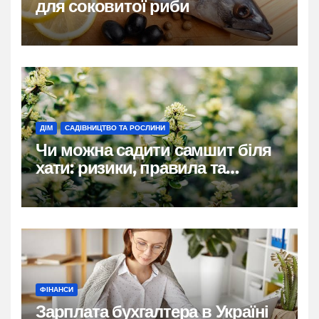
для соковитої риби
ДІМ
САДІВНИЦТВО ТА РОСЛИНИ
Чи можна садити самшит біля
хати: ризики, правила та
практичні рішення
ФІНАНСИ
Зарплата бухгалтера в Україні