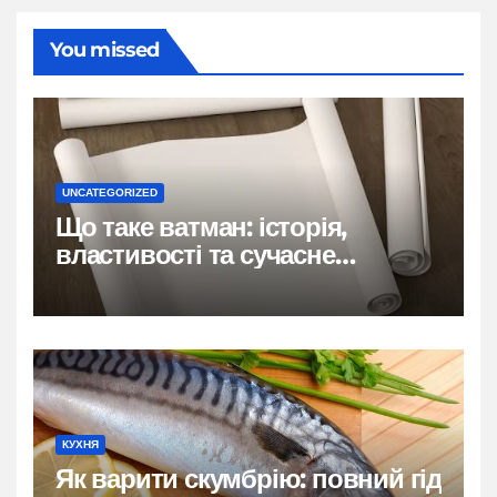
You missed
UNCATEGORIZED
Що таке ватман: історія,
властивості та сучасне
застосування
КУХНЯ
Як варити скумбрію: повний гід