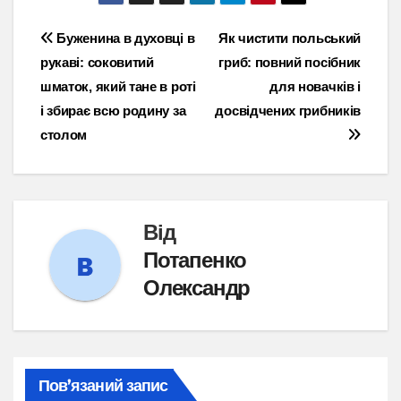
Навігація
Буженина в духовці в
Як чистити польський
рукаві: соковитий
гриб: повний посібник
записів
шматок, який тане в роті
для новачків і
і збирає всю родину за
досвідчених грибників
столом
Від
Потапенко
Олександр
Пов’язаний запис