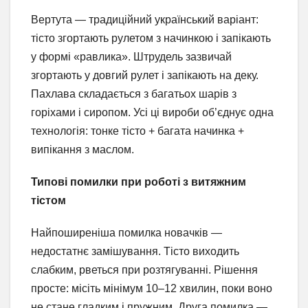
Вертута — традиційний український варіант:
тісто згортають рулетом з начинкою і запікають
у формі «равлика». Штрудель зазвичай
згортають у довгий рулет і запікають на деку.
Пахлава складається з багатьох шарів з
горіхами і сиропом. Усі ці вироби об’єднує одна
технологія: тонке тісто + багата начинка +
випікання з маслом.
Типові помилки при роботі з витяжним
тістом
Найпоширеніша помилка новачків —
недостатнє замішування. Тісто виходить
слабким, рветься при розтягуванні. Рішення
просте: місіть мінімум 10–12 хвилин, поки воно
не стане гладким і пружним. Друга помилка —