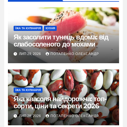
ЇЖА ТА КУЛІНАРІЯ
КУХНЯ
Як засолити тунець вдома: від
слабосоленого до мохами
ЛИП 29, 2026
ПОТАПЕНКО ОЛЕКСАНДР
ЇЖА ТА КУЛІНАРІЯ
Яка квасоля найдорожча: топ-
сорти, ціни та секрети 2026
ЛИП 28, 2026
ПОТАПЕНКО ОЛЕКСАНДР