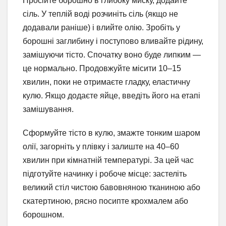
Просійте борошно в глибоку миску, додайте
сіль. У теплій воді розчиніть сіль (якщо не
додавали раніше) і влийте олію. Зробіть у
борошні заглибину і поступово вливайте рідину,
замішуючи тісто. Спочатку воно буде липким —
це нормально. Продовжуйте місити 10–15
хвилин, поки не отримаєте гладку, еластичну
кулю. Якщо додаєте яйце, введіть його на етапі
замішування.
Сформуйте тісто в кулю, змажте тонким шаром
олії, загорніть у плівку і залиште на 40–60
хвилин при кімнатній температурі. За цей час
підготуйте начинку і робоче місце: застеліть
великий стіл чистою бавовняною тканиною або
скатертиною, рясно посипте крохмалем або
борошном.