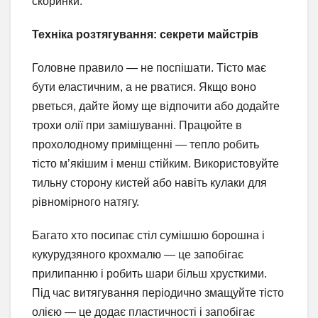
скоринки.
Техніка розтягування: секрети майстрів
Головне правило — не поспішати. Тісто має
бути еластичним, а не рватися. Якщо воно
рветься, дайте йому ще відпочити або додайте
трохи олії при замішуванні. Працюйте в
прохолодному приміщенні — тепло робить
тісто м’якішим і менш стійким. Використовуйте
тильну сторону кистей або навіть кулаки для
рівномірного натягу.
Багато хто посипає стіл сумішшю борошна і
кукурудзяного крохмалю — це запобігає
прилипанню і робить шари більш хрусткими.
Під час витягування періодично змащуйте тісто
олією — це додає пластичності і запобігає