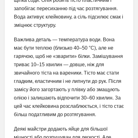
щіпка соди. Олія робить тісто пластичним і
запобігає пересиханню під час розтягування.
Вода активує клейковину, а сіль підсилює смак і
зміцнює структуру.
Важлива деталь — температура води. Вона
має бути теплою (близько 40–50 °C), але не
гарячою, щоб не «зварити» білки. Замішування
триває 10–15 хвилин — довше, ніж для
звичайного тіста на вареники. Тісто має стати
гладким, еластичним і не липнути до рук. Після
замісу його загортають у плівку або змащують
олією і залишають відпочити 30–60 хвилин. За
цей час клейковина розслаблюється, і тісто стає
більш податливим до розтягування.
Деякі майстри додають яйце для більшої
міцності або розпушувач для легкості. Але