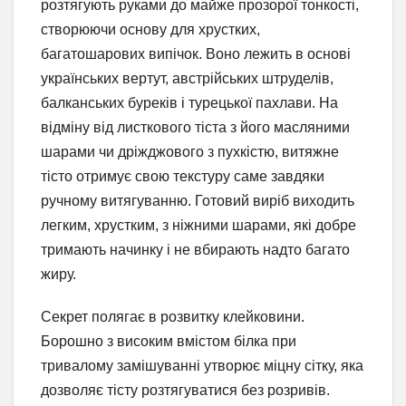
розтягують руками до майже прозорої тонкості,
створюючи основу для хрустких,
багатошарових випічок. Воно лежить в основі
українських вертут, австрійських штруделів,
балканських буреків і турецької пахлави. На
відміну від листкового тіста з його масляними
шарами чи дріжджового з пухкістю, витяжне
тісто отримує свою текстуру саме завдяки
ручному витягуванню. Готовий виріб виходить
легким, хрустким, з ніжними шарами, які добре
тримають начинку і не вбирають надто багато
жиру.
Секрет полягає в розвитку клейковини.
Борошно з високим вмістом білка при
тривалому замішуванні утворює міцну сітку, яка
дозволяє тісту розтягуватися без розривів.