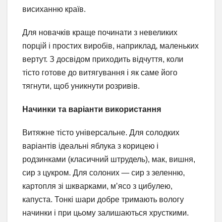
висиханню країв.
Для новачків краще починати з невеликих
порцій і простих виробів, наприклад, маленьких
вертут. З досвідом приходить відчуття, коли
тісто готове до витягування і як саме його
тягнути, щоб уникнути розривів.
Начинки та варіанти використання
Витяжне тісто універсальне. Для солодких
варіантів ідеальні яблука з корицею і
родзинками (класичний штрудель), мак, вишня,
сир з цукром. Для солоних — сир з зеленню,
картопля зі шкварками, м’ясо з цибулею,
капуста. Тонкі шари добре тримають вологу
начинки і при цьому залишаються хрусткими.