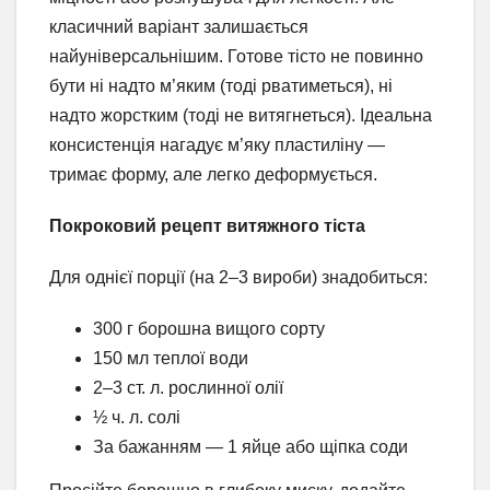
класичний варіант залишається
найуніверсальнішим. Готове тісто не повинно
бути ні надто м’яким (тоді рватиметься), ні
надто жорстким (тоді не витягнеться). Ідеальна
консистенція нагадує м’яку пластиліну —
тримає форму, але легко деформується.
Покроковий рецепт витяжного тіста
Для однієї порції (на 2–3 вироби) знадобиться:
300 г борошна вищого сорту
150 мл теплої води
2–3 ст. л. рослинної олії
½ ч. л. солі
За бажанням — 1 яйце або щіпка соди