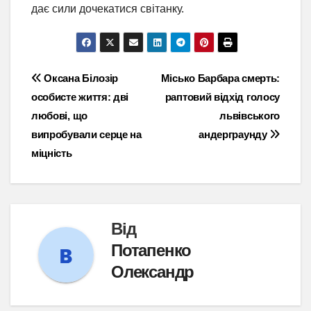
дає сили дочекатися світанку.
Навігація
Оксана Білозір
Місько Барбара смерть:
особисте життя: дві
раптовий відхід голосу
записів
любові, що
львівського
випробували серце на
андерграунду
міцність
Від
Потапенко
Олександр