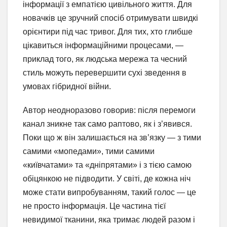
інформації з емпатією цивільного життя. Для
новачків це зручний спосіб отримувати швидкі
орієнтири під час тривог. Для тих, хто глибше
цікавиться інформаційними процесами, —
приклад того, як людська мережа та чесний
стиль можуть перевершити сухі зведення в
умовах гібридної війни.
Автор неодноразово говорив: після перемоги
канал зникне так само раптово, як і з’явився.
Поки що ж він залишається на зв’язку — з тими
самими «мопедами», тими самими
«київчатами» та «дніпрятами» і з тією самою
обіцянкою не підводити. У світі, де кожна ніч
може стати випробуванням, такий голос — це
не просто інформація. Це частина тієї
невидимої тканини, яка тримає людей разом і