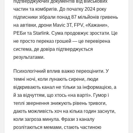
підтверджуючих документів від військових
частин та комбригів. До початку 2024 року
підписники зібрали понад 87 мільйонів гривень
на автівки, дрони Mavic 3T, FPV, «Кажани»,
РЕБи та Starlink. Сума продовжує зростати. Це
не просто переказ грошей — це перевірена
система, де довіра підтверджується
результатами.
Психологічний вплив важко переоцінити. У
темні ночі, коли лунають сирени, люди
відкривають канал не тільки за інформацією, а
й за відчуттям, що хтось «на варті». Гумор і
теплі звернення знижують рівень тривоги,
дають можливість хоч на кілька годин заснути,
коли загроза минула. Фрази з каналу
розлітаються мемами, стають частиною