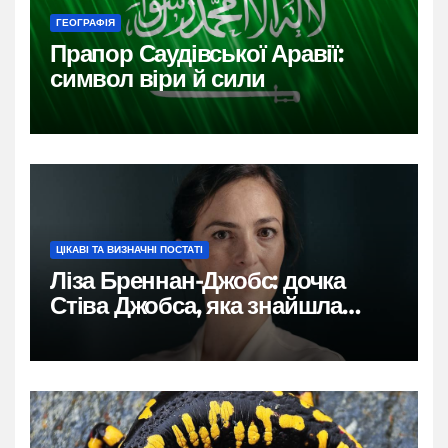
ГЕОГРАФІЯ
Прапор Саудівської Аравії:
символ віри й сили
ЦІКАВІ ТА ВИЗНАЧНІ ПОСТАТІ
Ліза Бреннан-Джобс: дочка
Стіва Джобса, яка знайшла
власний голос