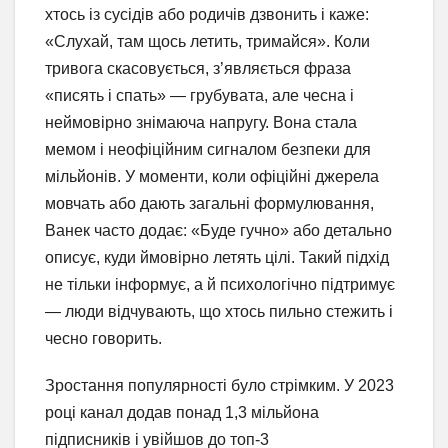
хтось із сусідів або родичів дзвонить і каже:
«Слухай, там щось летить, тримайся». Коли
тривога скасовується, з’являється фраза
«писять і спать» — грубувата, але чесна і
неймовірно знімаюча напругу. Вона стала
мемом і неофіційним сигналом безпеки для
мільйонів. У моменти, коли офіційні джерела
мовчать або дають загальні формулювання,
Ванек часто додає: «Буде гучно» або детально
описує, куди ймовірно летять цілі. Такий підхід
не тільки інформує, а й психологічно підтримує
— люди відчувають, що хтось пильно стежить і
чесно говорить.
Зростання популярності було стрімким. У 2023
році канал додав понад 1,3 мільйона
підписників і увійшов до топ-3