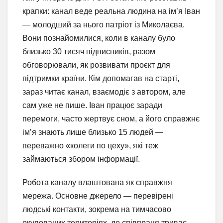
крапки: канал веде реальна людина на ім’я Іван
— молодший за нього патріот із Миколаєва.
Вони познайомилися, коли в каналу було
близько 30 тисяч підписників, разом
обговорювали, як розвивати проєкт для
підтримки країни. Кім допомагав на старті,
зараз читає канал, взаємодіє з автором, але
сам уже не пише. Іван працює заради
перемоги, часто жертвує сном, а його справжнє
ім’я знають лише близько 15 людей —
переважно «колеги по цеху», які теж
займаються збором інформації.
Робота каналу влаштована як справжня
мережа. Основне джерело — перевірені
людські контакти, зокрема на тимчасово
окупованих територіях, де співпраця триває