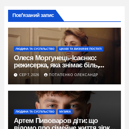
Пов’язаний запис
ЛЮДИНА ТА СУСПІЛЬСТВО
ЦІКАВІ ТА ВИЗНАЧНІ ПОСТАТІ
Олеся Моргунець-Ісаєнко:
режисерка, яка знімає біль,
пам’ять і надію України
СЕР 7, 2026
ПОТАПЕНКО ОЛЕКСАНДР
ЛЮДИНА ТА СУСПІЛЬСТВО
МУЗИКА
Артем Пивоваров діти: що
відомо про сімейне життя зірки