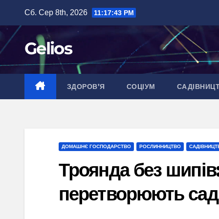
Перейти
Сб. Сер 8th, 2026
11:17:44 PM
до
вмісту
Gelios
ЗДОРОВ’Я
СОЦІУМ
САДІВНИЦ
ДОМАШНЄ ГОСПОДАРСТВО
РОСЛИННИЦТВО
САДІВНИЦТ
Троянда без шипів:
перетворюють сад 