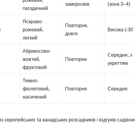
рожевий,
заморозків
(зона 3–4)
гвоздичний
Яскраво-
Повторне,
м
рожевий,
Висока (-30 
довге
легкий
Абрикосово-
Середня, з
жовтий,
Повторне
укриттям
фруктовий
Темно-
фіолетовий,
Повторне
Середня
насичений
х європейських та канадських розсадників і відгуків садівник