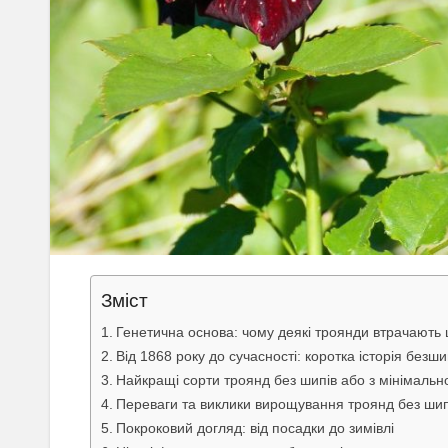
Зміст
Генетична основа: чому деякі троянди втрачають
Від 1868 року до сучасності: коротка історія безш
Найкращі сорти троянд без шипів або з мінімальн
Переваги та виклики вирощування троянд без шипі
Покроковий догляд: від посадки до зимівлі