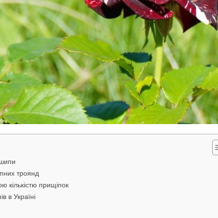
 шипи
ипних троянд
ою кількістю прищіпок
в в Україні