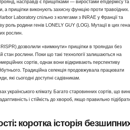
троянд, насправді є прищіпками — виростами епідермісу та 
, а прищіпки виконують захисну функцію проти травоїдних.
Harbor Laboratory спільно з колегами з INRAE у Франції та
ву роль родини генів LONELY GUY (LOG). Мутації в цих ген
их рослин.
CRISPR) дозволили «вимкнути» прищіпки в трояндах без
ний стан рослини. Поки що такі технології залишаються на
мерційних сортів, однак вони відкривають перспективу
йбутнього. Традиційна селекція продовжувала працювати
иди, які сьогодні доступні садівникам.
ах українського клімату. Багато старовинних сортів, що вин
аптивність і стійкість до хвороб, якщо правильно підібрат
ості: коротка історія безшипни