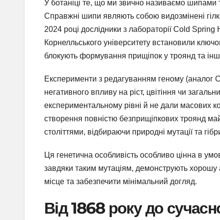
У ботаніці те, що ми звично називаємо шипами 
Справжні шипи являють собою видозмінені гілки
2024 році дослідники з лабораторії Cold Spring 
Корнелльського університету встановили ключо
блокують формування прищіпок у троянд та інш
Експерименти з редагуванням геному (аналог 
негативного впливу на ріст, цвітіння чи загаль
експериментальному рівні й не дали масових ко
створення повністю безприщіпкових троянд ма
століттями, відбираючи природні мутації та гібр
Ця генетична особливість особливо цінна в умов
завдяки таким мутаціям, демонструють хорошу ад
місце та забезпечити мінімальний догляд.
Від 1868 року до сучасн