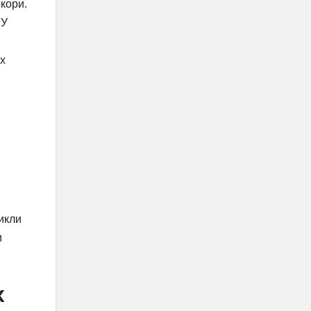
кори.
 У
ах
икли
и
х