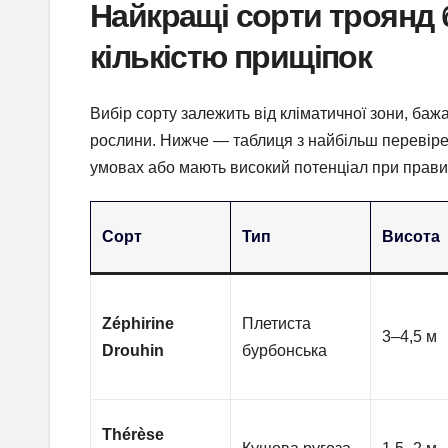
Найкращі сорти троянд 
кількістю прищіпок
Вибір сорту залежить від кліматичної зони, бажа
рослини. Нижче — таблиця з найбільш перевіре
умовах або мають високий потенціал при прави
Сорт
Тип
Висота
Zéphirine
Плетиста
3–4,5 м
Drouhin
бурбонська
Thérèse