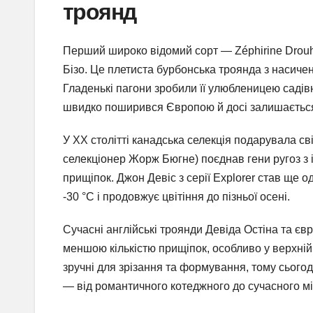
троянд
Перший широко відомий сорт — Zéphirine Drouh
Бізо. Це плетиста бурбонська троянда з насич
Гладенькі пагони зробили її улюбленицею садівн
швидко поширився Європою й досі залишається
У XX столітті канадська селекція подарувала св
селекціонер Жорж Бюгне) поєднав гени ругоз з 
прищіпок. Джон Девіс з серії Explorer став ще 
-30 °C і продовжує цвітіння до пізньої осені.
Сучасні англійські троянди Девіда Остіна та єв
меншою кількістю прищіпок, особливо у верхній
зручні для зрізання та формування, тому сьогод
— від романтичного котеджного до сучасного мі