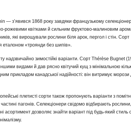
in — з’явився 1868 року завдяки французькому селекціоне
ено-рожевими квітками й сильним фруктово-малиновим аром
иків, які вирощували рослини біля арок, пергол і стін. Сорт
 еталоном «троянди без шипів».
іту надзвичайно зимостійкі варіанти. Сорт Thérèse Bugnet (1
іншими видами й дав рясно квітучий кущ з мінімальною кіль
одним прикладом канадської надійності: він витримує морози
ропейські плетисті сорти також пропонують варіанти з поміт
 частині пагонів. Селекціонери свідомо відбирають рослини
ні асортимент дозволяє знайти варіант під будь-який стиль 
німалізму.