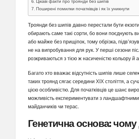
Цікаві факти про троянди без шипів
Поширені помилки початківців і як їх уникнути
Троянди без шипів давно перестали бути екзотик
обирають саме такі сорти, бо вони поєднують 
або майже без прищіпок, тому обрізка, підв’язу
не на випробування для рук. У перші сезони пі
розкриваються з тією ж насиченістю кольору й а
Багато хто вважає відсутність шипів лише селе
таких троянд сягає середини XIX століття, а суч
цією особливістю. Для початківців це шанс вир
можливість експериментувати з ландшафтними 
майданчиків чи терас.
Генетична основа: чому