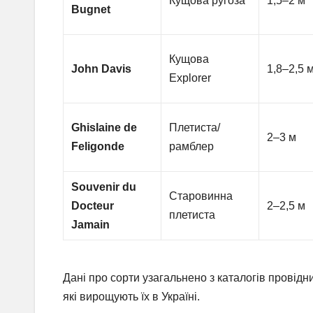
Кущова ругоза
1,5–2 м
Bugnet
Кущова
John Davis
1,8–2,5 
Explorer
Ghislaine de
Плетиста/
2–3 м
Feligonde
рамблер
Souvenir du
Старовинна
Docteur
2–2,5 м
плетиста
Jamain
Дані про сорти узагальнено з каталогів провідни
які вирощують їх в Україні.