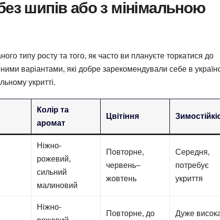
без шипів або з мінімальною
ного типу росту та того, як часто ви плануєте торкатися до
ними варіантами, які добре зарекомендували себе в україн
льному укритті.
Колір та
Цвітіння
Зимостійкі
аромат
Ніжно-
Повторне,
Середня,
рожевий,
червень–
потребує
сильний
жовтень
укриття
малиновий
Ніжно-
Повторне, до
Дуже висок