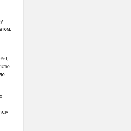
ру
атом.
950,
кістю
 до
но
,
саду