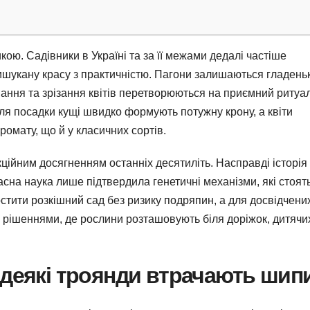
ою. Садівники в Україні та за її межами дедалі частіше
вишукану красу з практичністю. Пагони залишаються гладен
вання та зрізання квітів перетворюються на приємний ритуал
сля посадки кущі швидко формують потужну крону, а квіти
ромату, що й у класичних сортів.
кційним досягненням останніх десятиліть. Насправді історія
асна наука лише підтвердила генетичні механізми, які стоят
остити розкішний сад без ризику подряпин, а для досвідчен
рішеннями, де рослини розташовують біля доріжок, дитячи
 деякі троянди втрачають шип