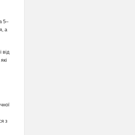
а 5–
я, а
 від
які
ічної
ся з