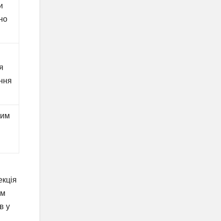
и
вно
я
ення
ким
екція
ом
в у