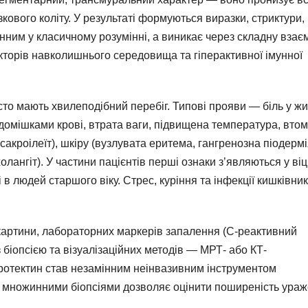
зкового коліту. У результаті формуються виразки, стриктури,
нним у класичному розумінні, а виникає через складну взає
акторів навколишнього середовища та гіперактивної імунної
сто мають хвилеподібний перебіг. Типові прояви — біль у жи
з домішками крові, втрата ваги, підвищена температура, втом
акроілеїт), шкіру (вузлувата еритема, гангренозна піодермі
олангіт). У частини пацієнтів перші ознаки з’являються у віц
і в людей старшого віку. Стрес, куріння та інфекції кишківни
ї картини, лабораторних маркерів запалення (С-реактивний
 біопсією та візуалізаційних методів — МРТ- або КТ-
ротектин став незамінним неінвазивним інструментом
 з множинними біопсіями дозволяє оцінити поширеність ура