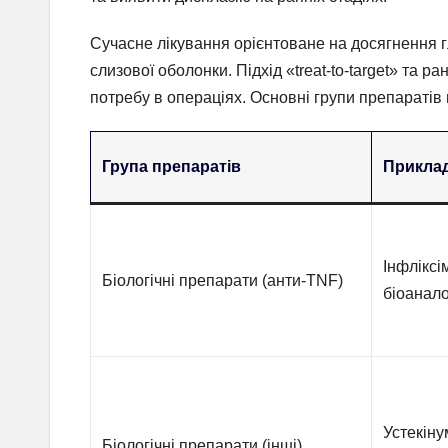
Сучасне лікування орієнтоване на досягнення г
слизової оболонки. Підхід «treat-to-target» та р
потребу в операціях. Основні групи препаратів
Група препаратів
Прикла
Інфліксі
Біологічні препарати (анти-TNF)
біоанал
Устекіну
Біологічні препарати (інші)