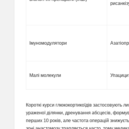
рисанкі
Імуномодулятори
Азатіопр
Малі молекули
Упацицит
Короткі курси глюкокортикоїдів застосовують ли
ураженої ділянки, дренування абсцесів, формув
перших 10 років, але частота операцій знижуєтьс
зоні анастомозу трапляється часто, тому меди