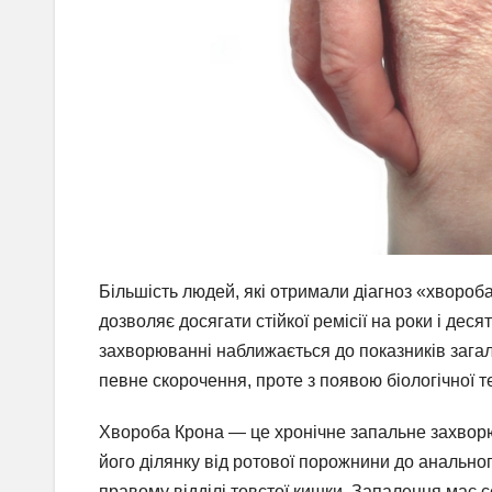
Більшість людей, які отримали діагноз «хвороб
дозволяє досягати стійкої ремісії на роки і дес
захворюванні наближається до показників загал
певне скорочення, проте з появою біологічної 
Хвороба Крона — це хронічне запальне захворю
його ділянку від ротової порожнини до анальног
правому відділі товстої кишки. Запалення має 