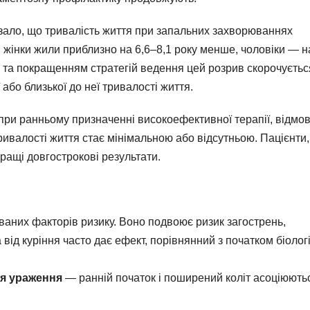
азало, що тривалість життя при запальних захворюваннях
жінки жили приблизно на 6,6–8,1 року менше, чоловіки — н
в та покращенням стратегій ведення цей розрив скорочуєтьс
або близької до неї тривалості життя.
при ранньому призначенні високоефективної терапії, відмові
ривалості життя стає мінімальною або відсутньою. Пацієнти, 
кращі довгострокові результати.
аних факторів ризику. Воно подвоює ризик загострень,
 від куріння часто дає ефект, порівнянний з початком біолог
ія ураження
— ранній початок і поширений коліт асоціюють