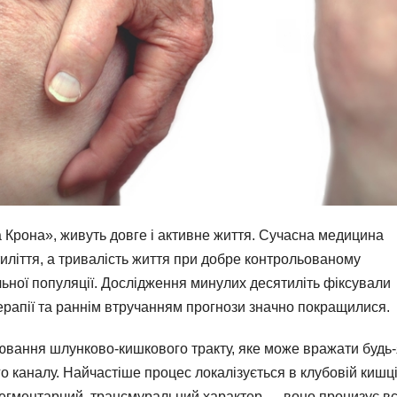
а Крона», живуть довге і активне життя. Сучасна медицина
ятиліття, а тривалість життя при добре контрольованому
ьної популяції. Дослідження минулих десятиліть фіксували
терапії та раннім втручанням прогнози значно покращилися.
вання шлунково-кишкового тракту, яке може вражати будь-
о каналу. Найчастіше процес локалізується в клубовій кишц
сегментарний, трансмуральний характер — воно пронизує вс