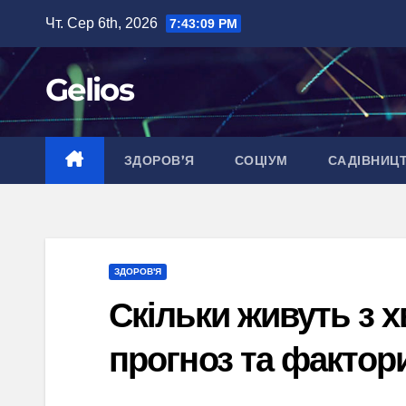
Перейти
Чт. Сер 6th, 2026
7:43:10 PM
до
вмісту
Gelios
ЗДОРОВ’Я
СОЦІУМ
САДІВНИЦ
ЗДОРОВ'Я
Скільки живуть з 
прогноз та фактор