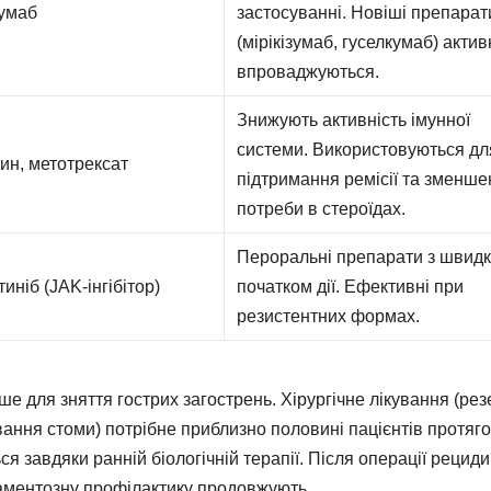
зумаб
застосуванні. Новіші препарат
(мірікізумаб, гуселкумаб) акти
впроваджуються.
Знижують активність імунної
системи. Використовуються дл
ин, метотрексат
підтримання ремісії та зменш
потреби в стероїдах.
Пероральні препарати з швид
иніб (JAK-інгібітор)
початком дії. Ефективні при
резистентних формах.
ше для зняття гострих загострень. Хірургічне лікування (рез
ання стоми) потрібне приблизно половині пацієнтів протяг
я завдяки ранній біологічній терапії. Після операції рециди
каментозну профілактику продовжують.