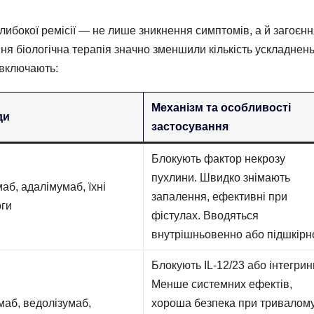
либокої ремісії — не лише зникнення симптомів, а й загоєн
ання біологічна терапія значно зменшили кількість ускладнень
 включають:
Механізм та особливості
ди
застосування
Блокують фактор некрозу
пухлини. Швидко знімають
маб, адалімумаб, їхні
запалення, ефективні при
оги
фістулах. Вводяться
внутрішньовенно або підшкірн
Блокують IL-12/23 або інтегрин
Менше системних ефектів,
маб, ведолізумаб,
хороша безпека при тривалом