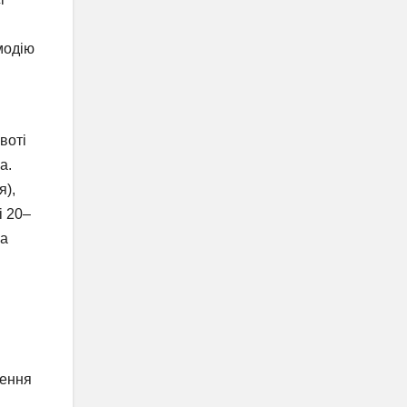
модію
воті
а.
я),
і 20–
ка
ження