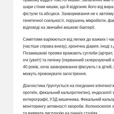
шари стінки кишки, що й відрізняє його від вира
фістули та абсцеси. Захворювання не є автоіму
генетичної схильності, порушень мікробіоти, ф
відповіді на звичайні кишкові бактерії.
Симптоми варіюються від легких до важких і ча
(частіше справа внизу), хронічна діарея, іноді 
Позакишкові прояви вражають суглоби (артрит, с
очі (увеїт) та печінку (первинний склерозуючий х
40 років, хоча захворювання фіксують і в дітей, 
можуть провокувати загострення.
Діагностика ґрунтується на поєднанні клінічно
протеїн, фекальний кальпротектин), ендоскопії з
ентерографії, УЗД кишечника. Фекальний кальп
моніторингу активності хвороби. Колоноскопія
та виявити дисплазію на ранніх стадіях.