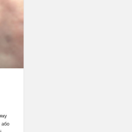
яку
і або
і