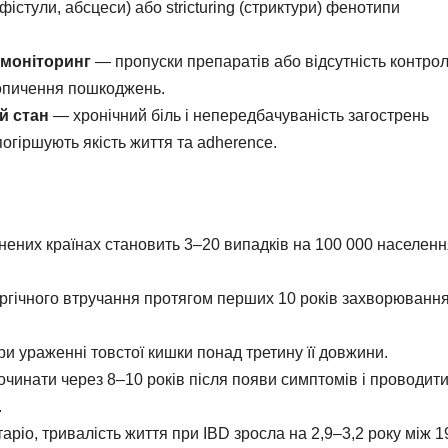
фістули, абсцеси) або stricturing (стриктури) фенотипи
 моніторинг
— пропуски препаратів або відсутність контро
копичення пошкоджень.
й стан
— хронічний біль і непередбачуваність загострень
погіршують якість життя та adherence.
нених країнах становить 3–20 випадків на 100 000 населенн
ургічного втручання протягом перших 10 років захворювання
и ураженні товстої кишки понад третину її довжини.
чинати через 8–10 років після появи симптомів і проводит
.
ріо, тривалість життя при IBD зросла на 2,9–3,2 року між 1