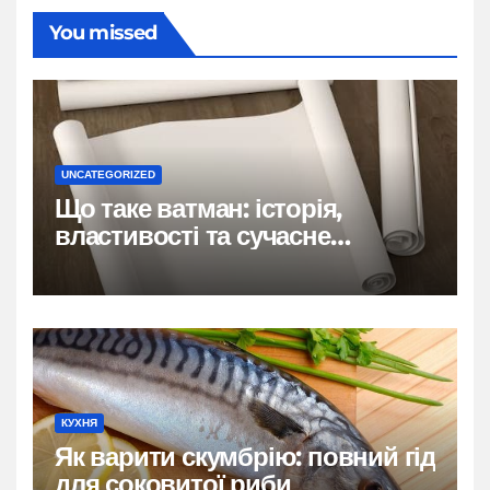
You missed
UNCATEGORIZED
Що таке ватман: історія,
властивості та сучасне
застосування
КУХНЯ
Як варити скумбрію: повний гід
для соковитої риби