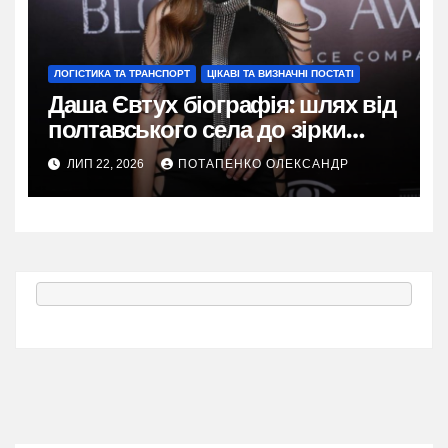
ЛОГІСТИКА ТА ТРАНСПОРТ
ЦІКАВІ ТА ВИЗНАЧНІ ПОСТАТІ
Даша Євтух біографія: шлях від
полтавського села до зірки
TikTok
ЛИП 22, 2026
ПОТАПЕНКО ОЛЕКСАНДР