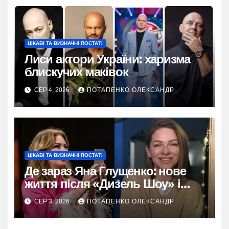
ЦІКАВІ ТА ВИЗНАЧНІ ПОСТАТІ
Лиси актори України: харизма
блискучих маківок
СЕР 4, 2026
ПОТАПЕНКО ОЛЕКСАНДР
ЦІКАВІ ТА ВИЗНАЧНІ ПОСТАТІ
Де зараз Яна Глущенко: нове
життя після «Дизель Шоу» і
розлучення
СЕР 3, 2026
ПОТАПЕНКО ОЛЕКСАНДР