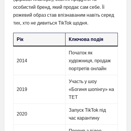
особистий бренд, який продає сам себе. Її
рожевий образ став впізнаваним навіть серед
тих, хто не дивиться TikTok щодня.
Рік
Ключова подія
Початок як
2014
художниця, продаж
портретів онлайн
Участь у шоу
2019
«Богиня шопінгу» на
ТЕТ
Запуск TikTok під
2020
час карантину
Прорив з відео-