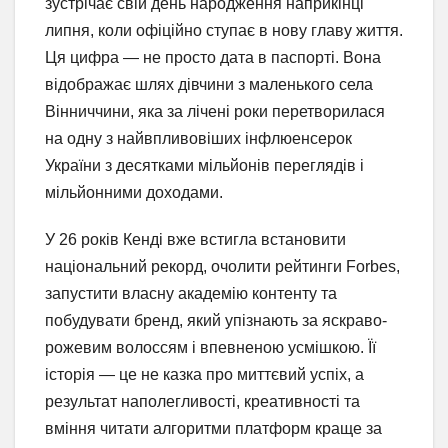
зустрічає свій день народження наприкінці
липня, коли офіційно ступає в нову главу життя.
Ця цифра — не просто дата в паспорті. Вона
відображає шлях дівчини з маленького села
Вінниччини, яка за лічені роки перетворилася
на одну з найвпливовіших інфлюенсерок
України з десятками мільйонів переглядів і
мільйонними доходами.
У 26 років Кенді вже встигла встановити
національний рекорд, очолити рейтинги Forbes,
запустити власну академію контенту та
побудувати бренд, який упізнають за яскраво-
рожевим волоссям і впевненою усмішкою. Її
історія — це не казка про миттєвий успіх, а
результат наполегливості, креативності та
вміння читати алгоритми платформ краще за