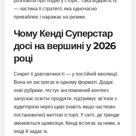
розповіла про подію у сторіс. Така відкритість
— частина її стратегії, яка одночасно
приваблює і наражає на ризики.
Чому Кенді Суперстар
досі на вершині у 2026
році
Секрет її довговічності — у постійній еволюції.
Вона не застрягає в одному форматі. Додає
нові рубрики, тестує англомовний контент,
запускає освітні продукти, підтримує зв’язок з
аудиторією через щирі (навіть якщо частково
постановочні) життєві історії. У світі, де тренди
змінюються щомісяця, Кенді встигає за ними, а
іноді й задає їх.