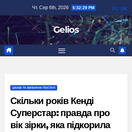
Перейти
Чт. Сер 6th, 2026
5:32:30 PM
RU
UK
до
вмісту
Gelios
ЦІКАВІ ТА ВИЗНАЧНІ ПОСТАТІ
Скільки років Кенді
Суперстар: правда про
вік зірки, яка підкорила