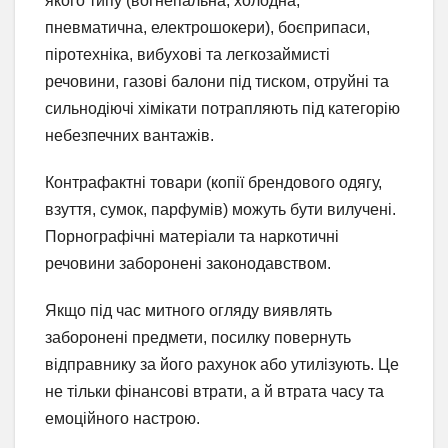
якого типу (вогнепальна, холодна,
пневматична, електрошокери), боєприпаси,
піротехніка, вибухові та легкозаймисті
речовини, газові балони під тиском, отруйні та
сильнодіючі хімікати потрапляють під категорію
небезпечних вантажів.
Контрафактні товари (копії брендового одягу,
взуття, сумок, парфумів) можуть бути вилучені.
Порнографічні матеріали та наркотичні
речовини заборонені законодавством.
Якщо під час митного огляду виявлять
заборонені предмети, посилку повернуть
відправнику за його рахунок або утилізують. Це
не тільки фінансові втрати, а й втрата часу та
емоційного настрою.