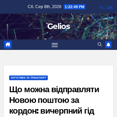
Перейти
Сб. Сер 8th, 2026
1:22:50 PM
RU
UK
до
вмісту
Gelios
ЛОГІСТИКА ТА ТРАНСПОРТ
Що можна відправляти
Новою поштою за
кордон: вичерпний гід