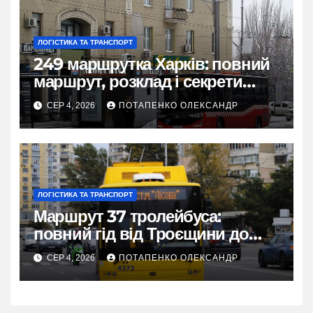
ЛОГІСТИКА ТА ТРАНСПОРТ
249 маршрутка Харків: повний
маршрут, розклад і секрети
зручної поїздки
СЕР 4, 2026
ПОТАПЕНКО ОЛЕКСАНДР
ЛОГІСТИКА ТА ТРАНСПОРТ
Маршрут 37 тролейбуса:
повний гід від Троєщини до
метро Лісова
СЕР 4, 2026
ПОТАПЕНКО ОЛЕКСАНДР