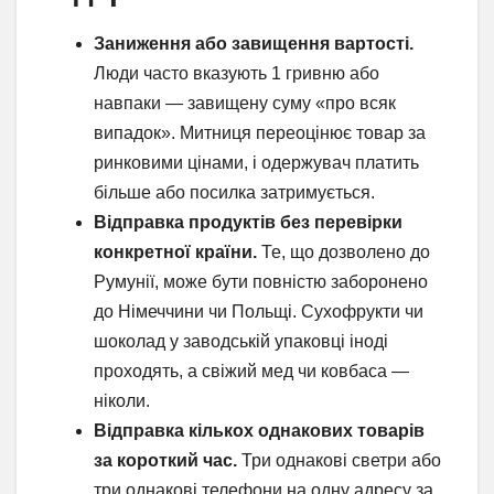
Заниження або завищення вартості.
Люди часто вказують 1 гривню або
навпаки — завищену суму «про всяк
випадок». Митниця переоцінює товар за
ринковими цінами, і одержувач платить
більше або посилка затримується.
Відправка продуктів без перевірки
конкретної країни.
Те, що дозволено до
Румунії, може бути повністю заборонено
до Німеччини чи Польщі. Сухофрукти чи
шоколад у заводській упаковці іноді
проходять, а свіжий мед чи ковбаса —
ніколи.
Відправка кількох однакових товарів
за короткий час.
Три однакові светри або
три однакові телефони на одну адресу за