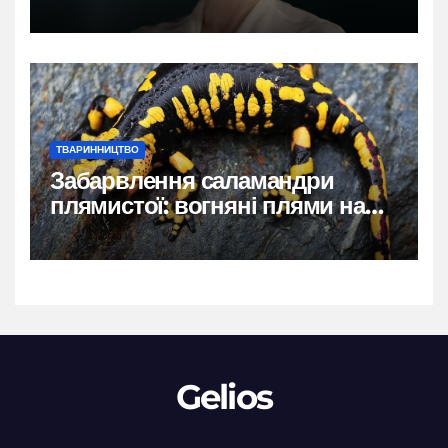
власний голос
ТВАРИННИЦТВО
Забарвлення саламандри
плямистої: вогняні плями на
чорному тлі
Gelios