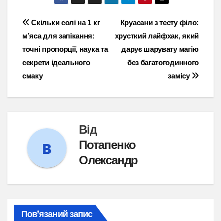
Навігація
Скільки солі на 1 кг
Круасани з тесту філо:
м’яса для запікання:
хрусткий лайфхак, який
записів
точні пропорції, наука та
дарує шарувату магію
секрети ідеального
без багатогодинного
смаку
замісу
Від
Потапенко
Олександр
Пов’язаний запис