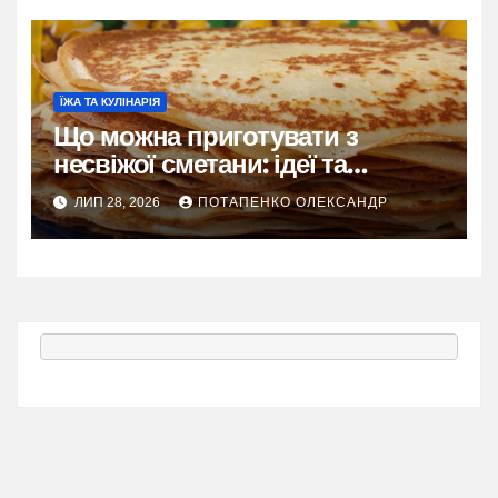
ЇЖА ТА КУЛІНАРІЯ
Що можна приготувати з
несвіжої сметани: ідеї та
рецепти
ЛИП 28, 2026
ПОТАПЕНКО ОЛЕКСАНДР