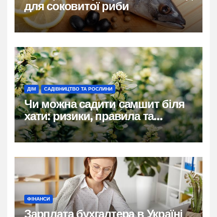
для соковитої риби
ДІМ
САДІВНИЦТВО ТА РОСЛИНИ
Чи можна садити самшит біля
хати: ризики, правила та
практичні рішення
ФІНАНСИ
Зарплата бухгалтера в Україні