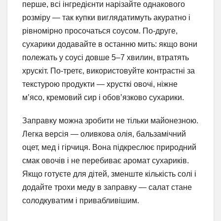
перше, всі інгредієнти нарізайте однакового
розміру — так купки виглядатимуть акуратно і
рівномірно просочаться соусом. По-друге,
сухарики додавайте в останню мить: якщо вони
полежать у соусі довше 5–7 хвилин, втратять
хрускіт. По-третє, використовуйте контрастні за
текстурою продукти — хрусткі овочі, ніжне
м’ясо, кремовий сир і обов’язково сухарики.
Заправку можна зробити не тільки майонезною.
Легка версія — оливкова олія, бальзамічний
оцет, мед і гірчиця. Вона підкреслює природний
смак овочів і не перебиває аромат сухариків.
Якщо готуєте для дітей, зменште кількість солі і
додайте трохи меду в заправку — салат стане
солодкуватим і привабливішим.