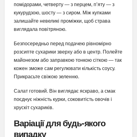
помідорами, четверту — з перцем, п’яту — з
кукурудзою, шосту — з сиром. Між купками
залишайте невеликі проміжки, щоб страва
виглядала повітряною.
Безпосередньо перед подачею рівномірно
розсипте сухарики зверху або в центр. Полейте
майонезом або заправкою тонкою сіткою — так
кожен зможе сам регулювати кількість соусу.
Прикрасьте свіжою зеленню.
Салат готовий. Він виглядає яскраво, а смак
поєднує ніжність курки, соковитість овочів і
хрускіт сухариків.
Варіації для будь-якого
випадку