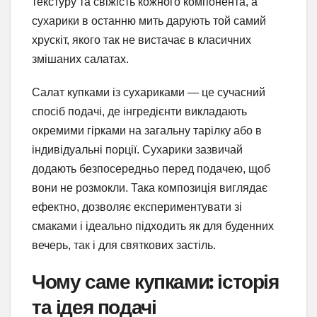
текстуру та свіжість кожного компонента, а
сухарики в останню мить дарують той самий
хрускіт, якого так не вистачає в класичних
змішаних салатах.
Салат купками із сухариками — це сучасний
спосіб подачі, де інгредієнти викладають
окремими гірками на загальну тарілку або в
індивідуальні порції. Сухарики зазвичай
додають безпосередньо перед подачею, щоб
вони не розмокли. Така композиція виглядає
ефектно, дозволяє експериментувати зі
смаками і ідеально підходить як для буденних
вечерь, так і для святкових застіль.
Чому саме купками: історія
та ідея подачі