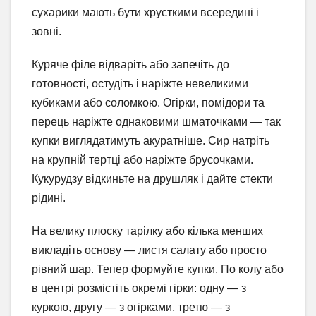
сухарики мають бути хрусткими всередині і
зовні.
Куряче філе відваріть або запечіть до
готовності, остудіть і наріжте невеликими
кубиками або соломкою. Огірки, помідори та
перець наріжте однаковими шматочками — так
купки виглядатимуть акуратніше. Сир натріть
на крупній тертці або наріжте брусочками.
Кукурудзу відкиньте на друшляк і дайте стекти
рідині.
На велику плоску тарілку або кілька менших
викладіть основу — листя салату або просто
рівний шар. Тепер формуйте купки. По колу або
в центрі розмістіть окремі гірки: одну — з
куркою, другу — з огірками, третю — з