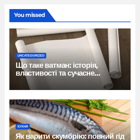
You missed
UNCATEGORIZED
Що таке ватман: історія,
властивості та сучасне
застосування
КУХНЯ
Як варити скумбрію: повний гід