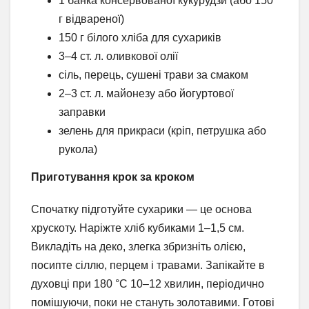
1 банка консервованої кукурудзи (або 150
г відвареної)
150 г білого хліба для сухариків
3–4 ст. л. оливкової олії
сіль, перець, сушені трави за смаком
2–3 ст. л. майонезу або йогуртової
заправки
зелень для прикраси (кріп, петрушка або
рукола)
Приготування крок за кроком
Спочатку підготуйте сухарики — це основа
хрускоту. Наріжте хліб кубиками 1–1,5 см.
Викладіть на деко, злегка збризніть олією,
посипте сіллю, перцем і травами. Запікайте в
духовці при 180 °C 10–12 хвилин, періодично
помішуючи, поки не стануть золотавими. Готові