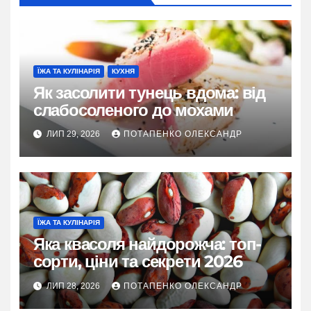
ЇЖА ТА КУЛІНАРІЯ
КУХНЯ
Як засолити тунець вдома: від
слабосоленого до мохами
ЛИП 29, 2026
ПОТАПЕНКО ОЛЕКСАНДР
ЇЖА ТА КУЛІНАРІЯ
Яка квасоля найдорожча: топ-
сорти, ціни та секрети 2026
ЛИП 28, 2026
ПОТАПЕНКО ОЛЕКСАНДР