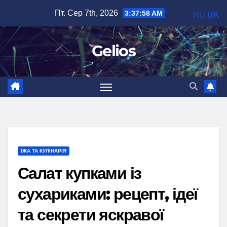
Перейти
Пт. Сер 7th, 2026
3:37:59 AM
RU
UK
до
вмісту
Gelios
ЇЖА ТА КУЛІНАРІЯ
Салат купками із
сухариками: рецепт, ідеї
та секрети яскравої