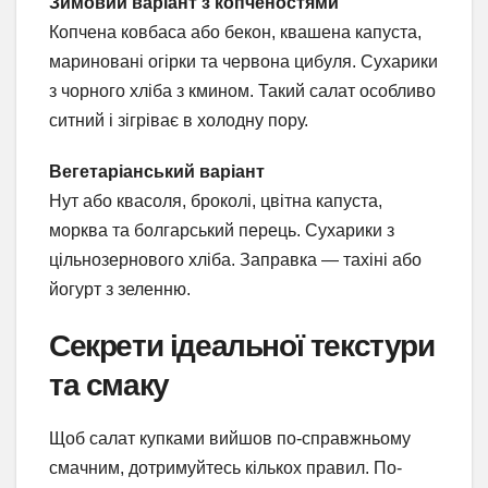
Зимовий варіант з копченостями
Копчена ковбаса або бекон, квашена капуста,
мариновані огірки та червона цибуля. Сухарики
з чорного хліба з кмином. Такий салат особливо
ситний і зігріває в холодну пору.
Вегетаріанський варіант
Нут або квасоля, броколі, цвітна капуста,
морква та болгарський перець. Сухарики з
цільнозернового хліба. Заправка — тахіні або
йогурт з зеленню.
Секрети ідеальної текстури
та смаку
Щоб салат купками вийшов по-справжньому
смачним, дотримуйтесь кількох правил. По-