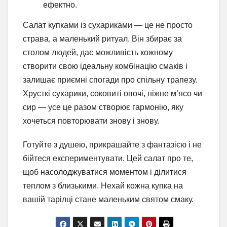
ефектно.
Салат купками із сухариками — це не просто
страва, а маленький ритуал. Він збирає за
столом людей, дає можливість кожному
створити свою ідеальну комбінацію смаків і
залишає приємні спогади про спільну трапезу.
Хрусткі сухарики, соковиті овочі, ніжне м’ясо чи
сир — усе це разом створює гармонію, яку
хочеться повторювати знову і знову.
Готуйте з душею, прикрашайте з фантазією і не
бійтеся експериментувати. Цей салат про те,
щоб насолоджуватися моментом і ділитися
теплом з близькими. Нехай кожна купка на
вашій тарілці стане маленьким святом смаку.