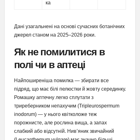
ка
Дані узагальнені на основі сучасних ботанічних
джерел станом на 2025–2026 роки.
Як не помилитися в
полі чи в аптеці
Найпоширеніша помилка — збирати все
підряд, що має білі пелюстки й жовту серединку.
Ромашку аптечну легко сплутати з
триреберником непахучим (Tripleurospermum
inodorum) — у нього квітколоже теж
порожнисте, але рослина вища, а запах
слабкий або відсутній. Нив’яник звичайний
(Leucanthemum vulgare) має значно більші