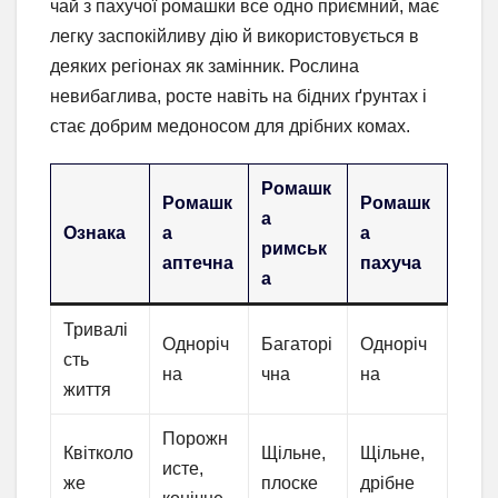
чай з пахучої ромашки все одно приємний, має
легку заспокійливу дію й використовується в
деяких регіонах як замінник. Рослина
невибаглива, росте навіть на бідних ґрунтах і
стає добрим медоносом для дрібних комах.
Ромашк
Ромашк
Ромашк
а
Ознака
а
а
римськ
аптечна
пахуча
а
Тривалі
Одноріч
Багаторі
Одноріч
сть
на
чна
на
життя
Порожн
Квітколо
Щільне,
Щільне,
исте,
же
плоске
дрібне