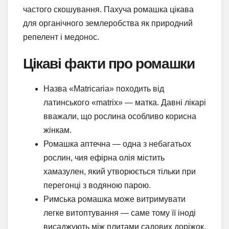
частого скошування. Пахуча ромашка цікава
для органічного землеробства як природний
репелент і медонос.
Цікаві факти про ромашки
Назва «Matricaria» походить від
латинського «matrix» — матка. Давні лікарі
вважали, що рослина особливо корисна
жінкам.
Ромашка аптечна — одна з небагатьох
рослин, чия ефірна олія містить
хамазулен, який утворюється тільки при
перегонці з водяною парою.
Римська ромашка може витримувати
легке витоптування — саме тому її іноді
висаджують між плитами садових доріжок.