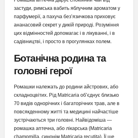
застуди, римська вабить яблучним ароматом у
парфумерії, а пахуча без’язичкова приховує
ананасовий секрет у дикій природі. Розуміння
цих відмінностей допомагає і в лікуванні, і в
садівництві, і просто в прогулянках полем.
Ботанічна родина та
головні герої
Ромашки належать до родини айстрових, або
складноцвітих. Рід Matricaria об’єднує близько
70 видів однорічних і багаторічних трав, але в
повсякденному житті та медицині найчастіше
зустрічаються три головні. Найвідоміша —
ромашка аптечна, або лікарська (Matricaria
chamomilla, синонім Matricaria recutita). Її ще