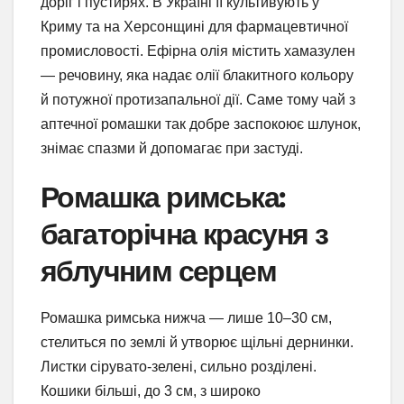
доріг і пустирях. В Україні її культивують у
Криму та на Херсонщині для фармацевтичної
промисловості. Ефірна олія містить хамазулен
— речовину, яка надає олії блакитного кольору
й потужної протизапальної дії. Саме тому чай з
аптечної ромашки так добре заспокоює шлунок,
знімає спазми й допомагає при застуді.
Ромашка римська:
багаторічна красуня з
яблучним серцем
Ромашка римська нижча — лише 10–30 см,
стелиться по землі й утворює щільні дернинки.
Листки сірувато-зелені, сильно розділені.
Кошики більші, до 3 см, з широко