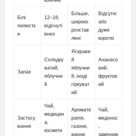
конічне
Більше,
Відсутні
Білі
12–18,
широко
або
пелюстк
відігнуті
розстав
дуже
и
вниз
лені
короткі
Яскрави
Солодку
й
Ананасо
ватий,
яблучни
вий,
Запах
яблучни
й, іноді
фруктов
й
гіркуват
ий
ий
Чай,
Аромате
Чай,
медицин
Застосу
рапія,
медонос
а,
вання
газони,
,
космети
ванни
замінник