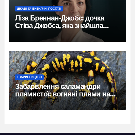
ЦІКАВІ ТА ВИЗНАЧНІ ПОСТАТІ
Ліза Бреннан-Джобс: дочка
Стіва Джобса, яка знайшла
власний голос
ТВАРИННИЦТВО
Забарвлення саламандри
плямистої: вогняні плями на
чорному тлі