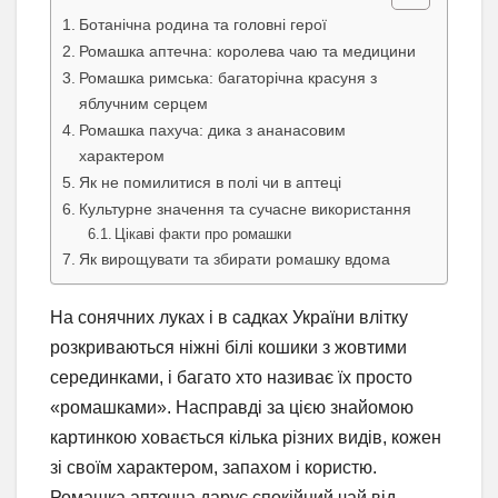
Ботанічна родина та головні герої
Ромашка аптечна: королева чаю та медицини
Ромашка римська: багаторічна красуня з
яблучним серцем
Ромашка пахуча: дика з ананасовим
характером
Як не помилитися в полі чи в аптеці
Культурне значення та сучасне використання
Цікаві факти про ромашки
Як вирощувати та збирати ромашку вдома
На сонячних луках і в садках України влітку
розкриваються ніжні білі кошики з жовтими
серединками, і багато хто називає їх просто
«ромашками». Насправді за цією знайомою
картинкою ховається кілька різних видів, кожен
зі своїм характером, запахом і користю.
Ромашка аптечна дарує спокійний чай від