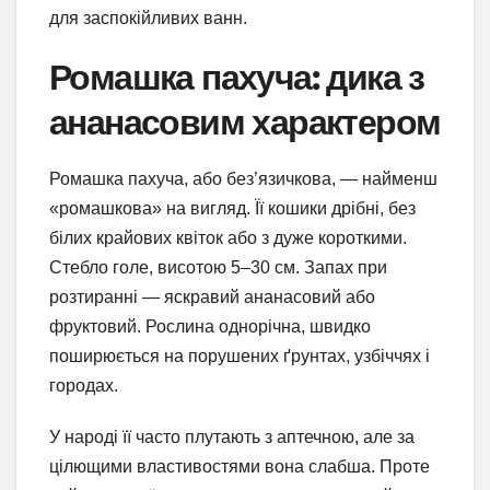
для заспокійливих ванн.
Ромашка пахуча: дика з
ананасовим характером
Ромашка пахуча, або без’язичкова, — найменш
«ромашкова» на вигляд. Її кошики дрібні, без
білих крайових квіток або з дуже короткими.
Стебло голе, висотою 5–30 см. Запах при
розтиранні — яскравий ананасовий або
фруктовий. Рослина однорічна, швидко
поширюється на порушених ґрунтах, узбіччях і
городах.
У народі її часто плутають з аптечною, але за
цілющими властивостями вона слабша. Проте