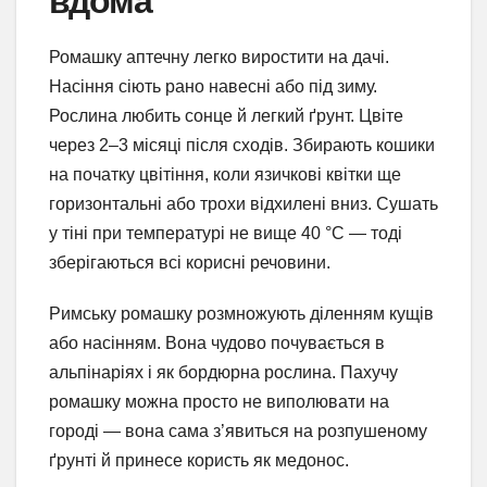
вдома
Ромашку аптечну легко виростити на дачі.
Насіння сіють рано навесні або під зиму.
Рослина любить сонце й легкий ґрунт. Цвіте
через 2–3 місяці після сходів. Збирають кошики
на початку цвітіння, коли язичкові квітки ще
горизонтальні або трохи відхилені вниз. Сушать
у тіні при температурі не вище 40 °C — тоді
зберігаються всі корисні речовини.
Римську ромашку розмножують діленням кущів
або насінням. Вона чудово почувається в
альпінаріях і як бордюрна рослина. Пахучу
ромашку можна просто не виполювати на
городі — вона сама з’явиться на розпушеному
ґрунті й принесе користь як медонос.