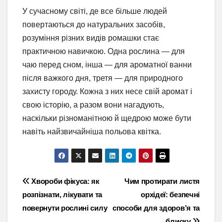
У сучасному світі, де все більше людей
повертаються до натуральних засобів,
розуміння різних видів ромашки стає
практичною навичкою. Одна рослина — для
чаю перед сном, інша — для ароматної ванни
після важкого дня, третя — для природного
захисту городу. Кожна з них несе свій аромат і
свою історію, а разом вони нагадують,
наскільки різноманітною й щедрою може бути
навіть найзвичайніша польова квітка.
Навігація
Хвороби фікуса: як
Чим протирати листя
розпізнати, лікувати та
орхідеї: безпечні
записів
повернути рослині силу
способи для здоров’я та
блиску