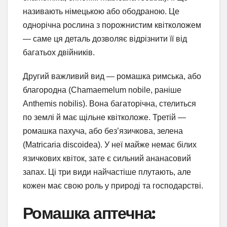
називають німецькою або ободраною. Це
однорічна рослина з порожнистим квітколожем
— саме ця деталь дозволяє відрізнити її від
багатьох двійників.
Другий важливий вид — ромашка римська, або
благородна (Chamaemelum nobile, раніше
Anthemis nobilis). Вона багаторічна, стелиться
по землі й має щільне квітколоже. Третій —
ромашка пахуча, або без’язичкова, зелена
(Matricaria discoidea). У неї майже немає білих
язичкових квіток, зате є сильний ананасовий
запах. Ці три види найчастіше плутають, але
кожен має свою роль у природі та господарстві.
Ромашка аптечна: