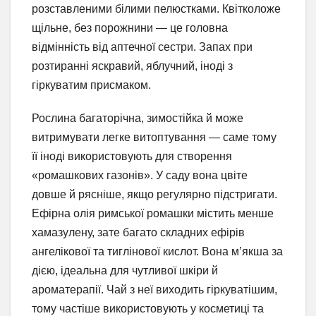
розставленими білими пелюстками. Квітколоже
щільне, без порожнини — це головна
відмінність від аптечної сестри. Запах при
розтиранні яскравий, яблучний, іноді з
гіркуватим присмаком.
Рослина багаторічна, зимостійка й може
витримувати легке витоптування — саме тому
її іноді використовують для створення
«ромашкових газонів». У саду вона цвіте
довше й рясніше, якщо регулярно підстригати.
Ефірна олія римської ромашки містить менше
хамазулену, зате багато складних ефірів
ангелікової та тиглінової кислот. Вона м’якша за
дією, ідеальна для чутливої шкіри й
ароматерапії. Чай з неї виходить гіркуватішим,
тому частіше використовують у косметиці та