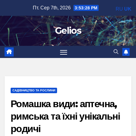
Перейти
Пт. Сер 7th, 2026
3:53:29 PM
RU
UK
до
вмісту
Gelios
САДІВНИЦТВО ТА РОСЛИНИ
Ромашка види: аптечна,
римська та їхні унікальні
родичі