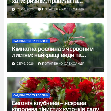
хати: ризики, правила та
практичні рішення
СЕР 6, 2026
ПОТАПЕНКО ОЛЕКСАНДР
САДІВНИЦТВО ТА РОСЛИНИ
Кімнатна рослина з червоним
листям: найкращі види та
секрети догляду
СЕР 6, 2026
ПОТАПЕНКО ОЛЕКСАНДР
САДІВНИЦТВО ТА РОСЛИНИ
Бегонія клубнева – яскрава
королева тінистих куточків саду