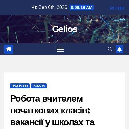
Перейти
Чт. Сер 6th, 2026
9:06:17 AM
RU
UK
до
вмісту
Gelios
НАВЧАННЯ
РОБОТА
Робота вчителем
початкових класів:
вакансії у школах та