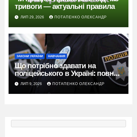
тривоги — актуальні правила
ЛИП 29, 2026
ПОТАПЕНКО ОЛЕКСАНДР
ЗАКОНИ УКРАЇНИ
НАВЧАННЯ
Що потрібно здавати на
поліцейського в Україні: повний
гід 2026
ЛИП 9, 2026
ПОТАПЕНКО ОЛЕКСАНДР