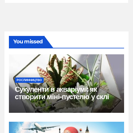
You missed
РОСЛИННИЦТВО
Сукуленти в акваріумі: як
створити міні-пустелю у склі