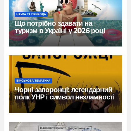
НАУКА ТА ПРИРОДА
Що потрібно здавати на
туризм в Україні у 2026 році
ВІЙСЬКОВА ТЕМАТИКА
Чорні запорожці: легендарний
полк УНР і символ незламності