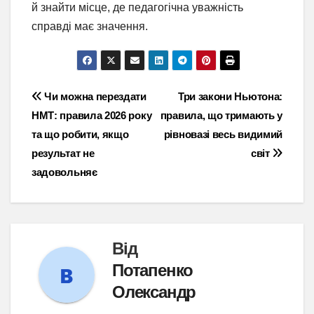
й знайти місце, де педагогічна уважність
справді має значення.
Навігація
Чи можна перездати
Три закони Ньютона:
НМТ: правила 2026 року
правила, що тримають у
записів
та що робити, якщо
рівновазі весь видимий
результат не
світ
задовольняє
Від
Потапенко
Олександр