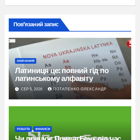
Пов’язаний запис
НАВЧАННЯ
Латиниця це: повний гід по
латинському алфавіту
СЕР 5, 2026
ПОТАПЕНКО ОЛЕКСАНДР
РОБОТА
ФІНАНСИ
Чи працює ПриватБанк під час