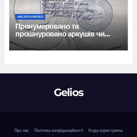
UNCATEGORIZED
Пронумеровано та
прошнуровано аркушів чи
сторінок: повний гайд
Gelios
Про нас
Політика конфіденційності
Угода користувача