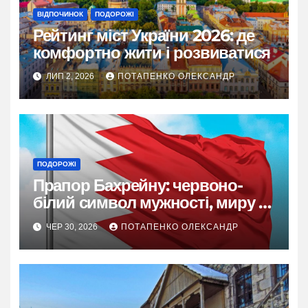
ВІДПОЧИНОК
ПОДОРОЖІ
Рейтинг міст України 2026: де
комфортно жити і розвиватися
ЛИП 2, 2026
ПОТАПЕНКО ОЛЕКСАНДР
ПОДОРОЖІ
Прапор Бахрейну: червоно-
білий символ мужності, миру та
ісламської ідентичності
ЧЕР 30, 2026
ПОТАПЕНКО ОЛЕКСАНДР