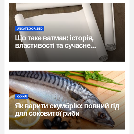
UNCATEGORIZED
Що таке ватман: історія,
властивості та сучасне
застосування
КУХНЯ
Як варити скумбрію: повний гід
для соковитої риби