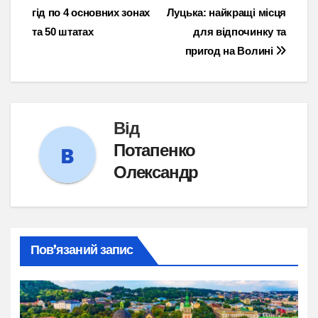
гід по 4 основних зонах
Луцька: найкращі місця
записів
та 50 штатах
для відпочинку та
пригод на Волині
Від
Потапенко
Олександр
Пов’язаний запис