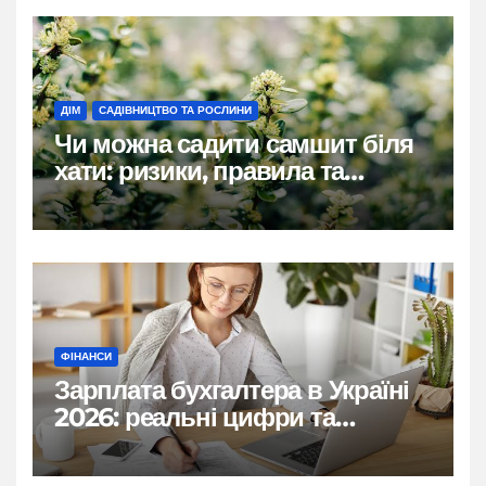
ДІМ
САДІВНИЦТВО ТА РОСЛИНИ
Чи можна садити самшит біля
хати: ризики, правила та
практичні рішення
ФІНАНСИ
Зарплата бухгалтера в Україні
2026: реальні цифри та
нюанси