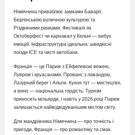
Німеччина приваблює замками Баварії,
Берлінською вуличною культурою та
Різдвяними ринками. Фестивалі як
Октоберфест чи карнавал у Кельні — вибух
емоцій. Інфраструктура ідеальна: швидкісні
поїзди ICE та чисті автобани.
Франція — це Париж з Ейфелевою вежею,
Лувром і круасанами, Прованс з лавандою,
Лазурний берег і Альпи. Кухня тут — мистецтво,
а вино — національна гордість. Туризм
приносить мільярди, і навіть у 2026 році Париж
залишається найвідвідуванішим містом світу.
Для мандрівника Німеччина — про точність і
пригоди, Франція — про романтику та смак.