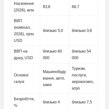
Населення
83,6
66,7
(2026), млн
ВВП
(номінал,
близько 5,0
близько 3,6
2026), трлн
USD
ВВП на
близько 60
близько 54
душу, USD
000
000
Туризм,
Машинобуду
Основні
послуги,
вання, авто,
галузі
аерокосмос,
хімія
агро
Безробіття,
близько 4
близько 7,5
%