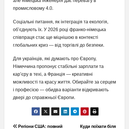
але німецька інженерія дає перевагу в
промисловому 4.0.
Соціальні питання, як інтеграція та екологія,
об’єднують їх. У 2026 році франко-німецька
співпраця стає ще міцнішою в контексті
глобальних криз — від торгівлі до безпеки.
Для українців, які думають про Європу,
Німеччина пропонує стабільні зарплати та
кар’єру в техі, а Франція — креативні
можливості та красу життя. Обирайте за серцем
і професією — обидва варіанти відкривають
двері до справжньої Європи.
Навігація
Регіони США: повний
Куди поїхати біля