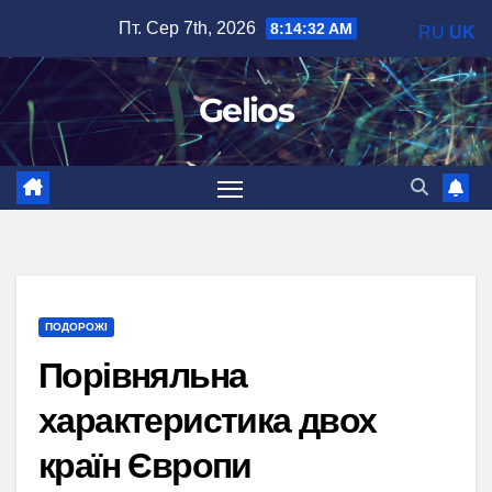
Перейти
Пт. Сер 7th, 2026
8:14:33 AM
RU
UK
до
вмісту
Gelios
ПОДОРОЖІ
Порівняльна
характеристика двох
країн Європи