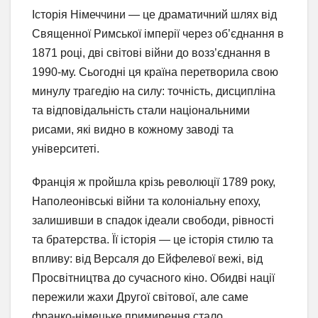
Історія Німеччини — це драматичний шлях від
Священної Римської імперії через об’єднання в
1871 році, дві світові війни до возз’єднання в
1990-му. Сьогодні ця країна перетворила свою
минулу трагедію на силу: точність, дисципліна
та відповідальність стали національними
рисами, які видно в кожному заводі та
університеті.
Франція ж пройшла крізь революції 1789 року,
Наполеонівські війни та колоніальну епоху,
залишивши в спадок ідеали свободи, рівності
та братерства. Її історія — це історія стилю та
впливу: від Версаля до Ейфелевої вежі, від
Просвітництва до сучасного кіно. Обидві нації
пережили жахи Другої світової, але саме
франко-німецьке примирення стало