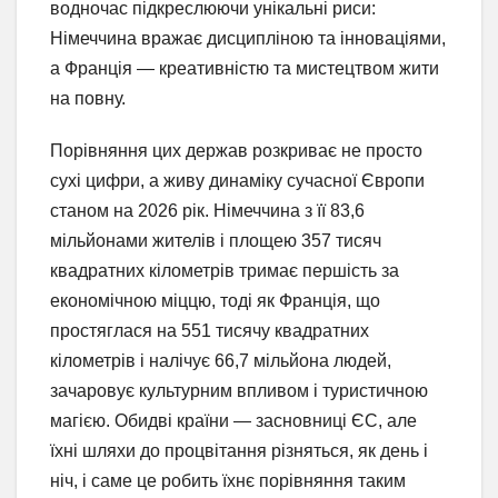
водночас підкреслюючи унікальні риси:
Німеччина вражає дисципліною та інноваціями,
а Франція — креативністю та мистецтвом жити
на повну.
Порівняння цих держав розкриває не просто
сухі цифри, а живу динаміку сучасної Європи
станом на 2026 рік. Німеччина з її 83,6
мільйонами жителів і площею 357 тисяч
квадратних кілометрів тримає першість за
економічною міццю, тоді як Франція, що
простяглася на 551 тисячу квадратних
кілометрів і налічує 66,7 мільйона людей,
зачаровує культурним впливом і туристичною
магією. Обидві країни — засновниці ЄС, але
їхні шляхи до процвітання різняться, як день і
ніч, і саме це робить їхнє порівняння таким