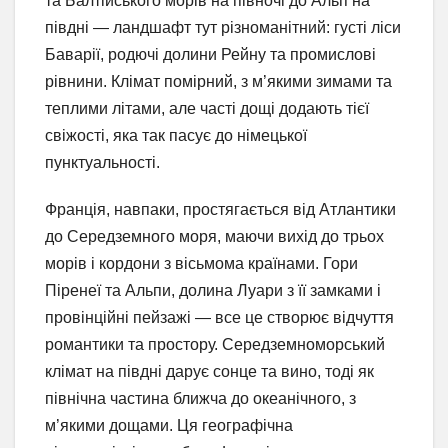
та Балтійського морів на півночі до Альп на
півдні — ландшафт тут різноманітний: густі ліси
Баварії, родючі долини Рейну та промислові
рівнини. Клімат помірний, з м’якими зимами та
теплими літами, але часті дощі додають тієї
свіжості, яка так пасує до німецької
пунктуальності.
Франція, навпаки, простягається від Атлантики
до Середземного моря, маючи вихід до трьох
морів і кордони з вісьмома країнами. Гори
Піренеї та Альпи, долина Луари з її замками і
провінційні пейзажі — все це створює відчуття
романтики та простору. Середземноморський
клімат на півдні дарує сонце та вино, тоді як
північна частина ближча до океанічного, з
м’якими дощами. Ця географічна