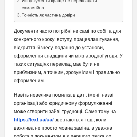
Які документи краще не перекладати
самостійно
Точність як частина довіри
Документи часто потрібні не самі по собі, а для
конкретного кроку: вступу, працевлаштування,
відкриття бізнесу, подання до установи,
оформлення спадщини чи міжнародної угоди. У
таких ситуаціях переклад має бути не
приблизним, а точним, зрозумілим і правильно
оформленим.
Навіть невелика помилка в даті, імені, назві
організації або юридичному формулюванні
може створити зайві труднощі. Саме тому на
https://text.ua/ua/
звертаються тоді, коли
важлива не просто мовна заміна, а уважна
робота з документом від першого рядка до