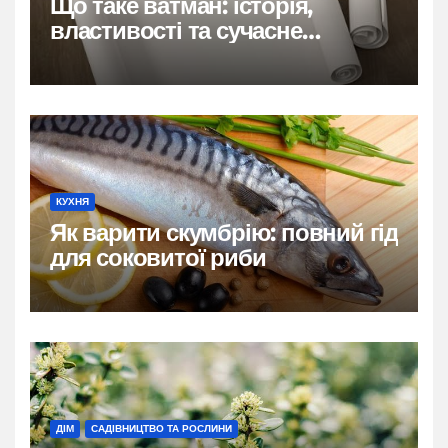
Що таке ватман: історія,
властивості та сучасне
застосування
КУХНЯ
Як варити скумбрію: повний гід
для соковитої риби
ДІМ
САДІВНИЦТВО ТА РОСЛИНИ