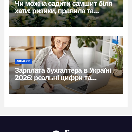
Чи можна садити самшит біля
хати: ризики, правила та
практичні рішення
ФІНАНСИ
Зарплата бухгалтера в Україні
2026: реальні цифри та
нюанси