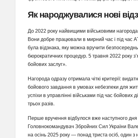
Як народжувалися нові відзн
До 2022 року найвищими військовими нагорода
Вони добре працювали в мирний час і під час 
була відзнака, яку можна вручити безпосередньо
бюрократичних процедур. 5 травня 2022 року з
бойових заслуг».
Нагорода одразу отримала чіткі критерії: видат
бойового завдання в умовах небезпеки для житт
успіхи в управлінні військами під час бойових
трьох разів.
Перше вручення відбулося вже наступного дня
Головнокомандувач Збройних Сил України Валері
на осінь 2025 року — понад триста осіб, один з н