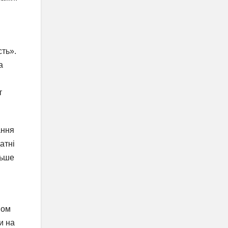
ть».
а
т
ання
атні
льше
ном
и на