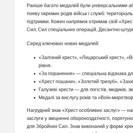
Раніше багато медалей були універсальними аб
появу окремих родів військ і служб: територіаль
підтримки. Кожен напрямок отримав свій «Хрес
Сил, Сил спеціальних операцій, Десантно-штурмо
Серед ключових нових медалей:
«Залізний хрест», «Лицарський хрест», «В
рівня.
«За поранення» — спеціальна відзнака для
«Хрест пошани», «Золотий тризуб», «Захис
Галузеві хрести — для логістів, медиків, з
Медалі за вислугу років та «Воїн-миротво
Нагрудний знак «Хрест особливих заслуг» — на
заслуги у зміцненні обороноздатності, порятун
для Збройних Сил. Знак виконаний у формі хре