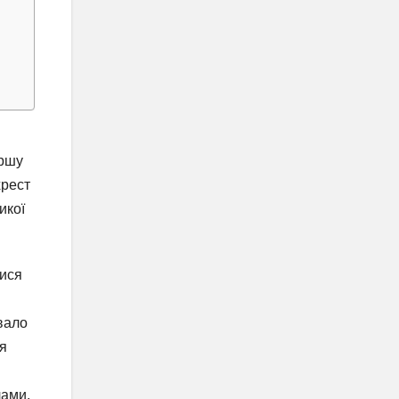
ершу
хрест
икої
лися
вало
ля
лами.