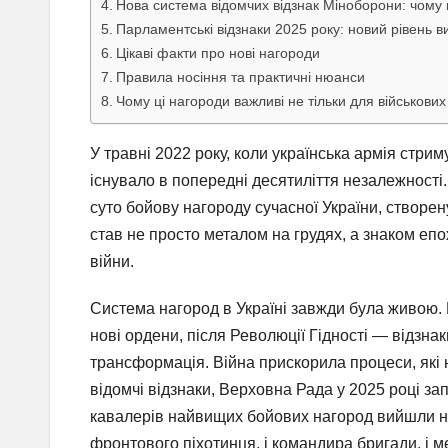
Нова система відомчих відзнак Міноборони: чому 
Парламентські відзнаки 2025 року: новий рівень 
Цікаві факти про нові нагороди
Правила носіння та практичні нюанси
Чому ці нагороди важливі не тільки для військових
У травні 2022 року, коли українська армія стрим
існувало в попередні десятиліття незалежності
суто бойову нагороду сучасної України, створен
став не просто металом на грудях, а знаком еп
війни.
Система нагород в Україні завжди була живою. 
нові ордени, після Революції Гідності — відзна
трансформація. Війна прискорила процеси, які
відомчі відзнаки, Верховна Рада у 2025 році зап
кавалерів найвищих бойових нагород вийшли на
фронтового піхотинця, і командира бригади, і ме