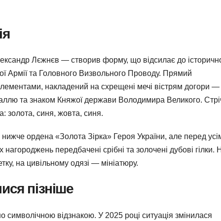
ія
ександр Лєжнєв — створив форму, що відсилає до історичн
ої Армії та Головного Визвольного Проводу. Прямий
 елементами, накладений на схрещені мечі вістрям догори —
аллю та знаком Княжої держави Володимира Великого. Стрі
: золота, синя, жовта, синя.
 нижче ордена «Золота Зірка» Героя України, але перед усі
агороджень передбачені срібні та золочені дубові гілки. 
ку, на цивільному одязі — мініатюру.
илися пізніше
о символічною відзнакою. У 2025 році ситуація змінилася