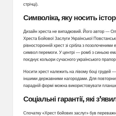
стрічці).
Символіка, яку носить істор
Дизайн хреста не випадковий. Його автор — Ол
Хреста Бойової Заслуги Української Повстанськ
рівносторонній хрест зі срібла з позолоченими
символ перемоги. У центрі — ромб з синьою ем
поєднує кольори сучасного українського прапора
Носити хрест належить на лівому боці грудей —
іншими державними нагородами. Для повторних н
парадній формі можна використовувати планшет
Соціальні гарантії, які з’яв
Спочатку «Хрест бойових заслуг» був переважн