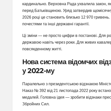
кардинально. Верховна Рада ухвалила закон, як
перед Батьківщиною. Уряд затвердив щомісячну 
2026 році це становить близько 12 970 гривень.
почестями та інші державні гарантії.
Ці зміни — не просто цифри в постанові. Для р
державою навіть через роки. Для живих кавалері
повсякденному житті.
Нова система відомчих від
у 2022-му
Паралельно з президентською відзнакою Мініс
Наказ № 392 від 21 листопада 2022 року встанов
медалей. Головна ідея — зробити відзнаки прес
Збройних Сил.