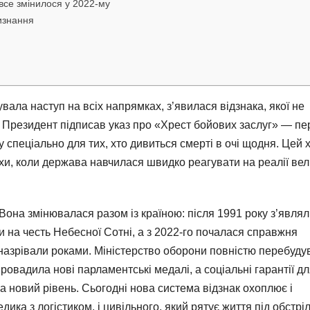
все змінилося у 2022-му
визнання
увала наступ на всіх напрямках, з’явилася відзнака, якої не
. Президент підписав указ про «Хрест бойових заслуг» — п
у спеціально для тих, хто дивиться смерті в очі щодня. Цей 
охи, коли держава навчилася швидко реагувати на реалії вел
Вона змінювалася разом із країною: після 1991 року з’явля
ки на честь Небесної Сотні, а з 2022-го почалася справжня
 назрівали роками. Міністерство оборони повністю перебуду
ровадила нові парламентські медалі, а соціальні гарантії д
 новий рівень. Сьогодні нова система відзнак охоплює і
дика з логістиком, і цивільного, який рятує життя під обстрі