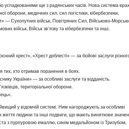
о успадкованими ще з радянських часів. Нова система вра
ної оборони, медичних сил, сил логістики, кібербезпеки,
т» — Сухопутних військ, Повітряних Сил, Військово-Морськ
вих військ, Військ зв’язку та кібербезпеки та інші.
оєнний хрест», «Хрест доблесті» — за бойові заслуги різног
 тих, хто отримав поранення в боях.
нику України» — за особливі заслуги та відданість.
в’язківців, територіальної оборони.
рець».
йвищий у відомчій системі. Ним нагороджують за особливі
ок життя людини та інші подвиги, що мають виняткове значе
ста з пурпуровою емаллю, синім медальйоном із Тризубом,