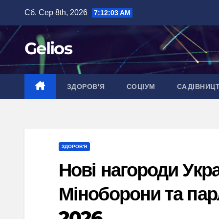
Перейти
Сб. Сер 8th, 2026
7:12:04 AM
до
вмісту
Gelios
ЗДОРОВ’Я
СОЦІУМ
САДІВНИЦ
ЗДОРОВ'Я
Нові нагороди Укра
Міноборони та пар
2026