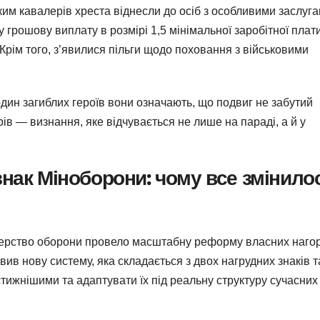
им кавалерів хреста віднесли до осіб з особливими заслуг
грошову виплату в розмірі 1,5 мінімальної заробітної плати
 Крім того, з’явилися пільги щодо поховання з військовими
один загиблих героїв вони означають, що подвиг не забутий
в — визнання, яке відчувається не лише на параді, а й у
знак Міноборони: чому все змінило
терство оборони провело масштабну реформу власних наго
ив нову систему, яка складається з двох нагрудних знаків т
тижнішими та адаптувати їх під реальну структуру сучасних