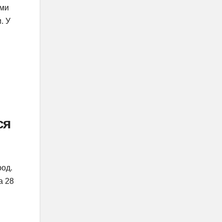
ами
. У
ся
род.
а 28