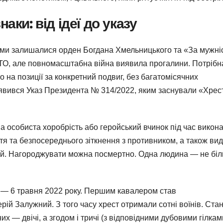
аки: від ідеї до указу
ми залишалися орден Богдана Хмельницького та «За мужніс
АТО, але повномасштабна війна виявила прогалини. Потрібн
 на позиції за конкретний подвиг, без багатомісячних
’явився Указ Президента № 314/2022, яким заснували «Хрес
на особиста хоробрість або геройський вчинок під час викон
я та безпосереднього зіткнення з противником, а також вид
 дій. Нагороджувати можна посмертно. Одна людина — не бі
 — 6 травня 2022 року. Першим кавалером став
й Залужний. З того часу хрест отримали сотні воїнів. Ста
их — двічі, а згодом і тричі (з відповідними дубовими гілкам