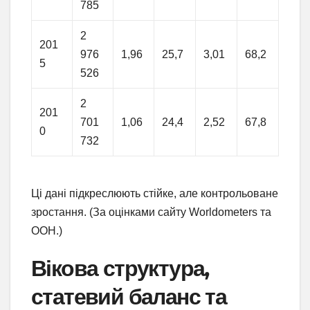
785
2
201
976
1,96
25,7
3,01
68,2
5
526
2
201
701
1,06
24,4
2,52
67,8
0
732
Ці дані підкреслюють стійке, але контрольоване
зростання. (За оцінками сайту Worldometers та
ООН.)
Вікова структура,
статевий баланс та