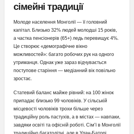
сімейні традиції
Молоде населення Монголії — її головний
капітал. Близько 32% людей молодші 15 років,
а частка пенсіонерів (65+) ледь перевищує 4%.
Це створює «демографічне вікно
можливостей»: багато робочих рук на одного
утриманця. Однак уже зараз відчувається
поступове старіння — медіанний вік повільно
зростає.
Статевий баланс майже рівний: на 100 жінок
припадає близько 99 чоловіків. У сільській
місцевості чоловіків трохи більше через
традиційну роль пастухів, а в містах — навпаки,
завдяки освіті та офісній роботі. Сім’ї в Монголії
традиційно багатодітні, але в Улан-Баторі