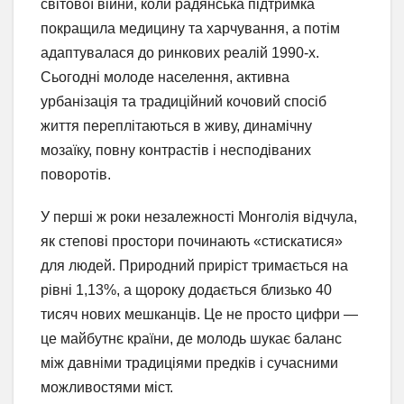
світової війни, коли радянська підтримка
покращила медицину та харчування, а потім
адаптувалася до ринкових реалій 1990-х.
Сьогодні молоде населення, активна
урбанізація та традиційний кочовий спосіб
життя переплітаються в живу, динамічну
мозаїку, повну контрастів і несподіваних
поворотів.
У перші ж роки незалежності Монголія відчула,
як степові простори починають «стискатися»
для людей. Природний приріст тримається на
рівні 1,13%, а щороку додається близько 40
тисяч нових мешканців. Це не просто цифри —
це майбутнє країни, де молодь шукає баланс
між давніми традиціями предків і сучасними
можливостями міст.