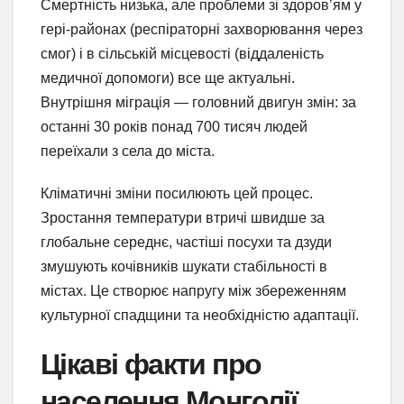
Смертність низька, але проблеми зі здоров’ям у
гері-районах (респіраторні захворювання через
смог) і в сільській місцевості (віддаленість
медичної допомоги) все ще актуальні.
Внутрішня міграція — головний двигун змін: за
останні 30 років понад 700 тисяч людей
переїхали з села до міста.
Кліматичні зміни посилюють цей процес.
Зростання температури втричі швидше за
глобальне середнє, частіші посухи та дзуди
змушують кочівників шукати стабільності в
містах. Це створює напругу між збереженням
культурної спадщини та необхідністю адаптації.
Цікаві факти про
населення Монголії