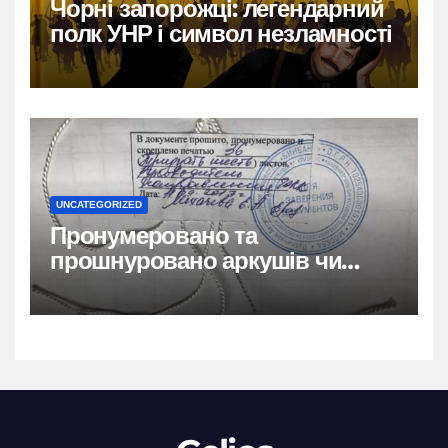
Чорні запорожці: легендарний
полк УНР і символ незламності
UNCATEGORIZED
Пронумеровано та
прошнуровано аркушів чи
сторінок: повний гайд