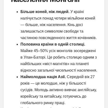
Більше коней, ніж людей.
У країні
налічується понад чотири мільйони коней
— більше, ніж населення. Кінь досі
залишається символом свободи та
частиною повсякденного життя кочівників.
Половина країни в одній столиці.
Майже 45–50% усіх монголів зосереджені
в Улан-Баторі. Це робить столицю одним з
найбільших «міст-магнітів» на планеті
відносно загальної чисельності населення.
Наймолодша нація Азії.
Середній вік 27
років — це молодше, ніж у більшості
сусідів. Молодь активно вивчає англійську,
корейську та китайську, готуючись до
глобального ринку праці.