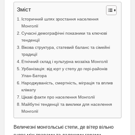
Зміст
Історичний шлях зростання населення
Монголії
Сучасні демографічні показники та ключові
тенденції
Вікова структура, статевий баланс та сімейні
традиції
Етнічний склад і культурна мозаїка Монголії
Урбанізація: від юрт у степу до гері-районів
Улан-Батора
Народжуваність, смертність, міграція та вплив
клімату
Цікаві факти про населення Монголії
Майбутні тенденції та виклики для населення
Монголії
Величезні монгольські степи, де вітер вільно