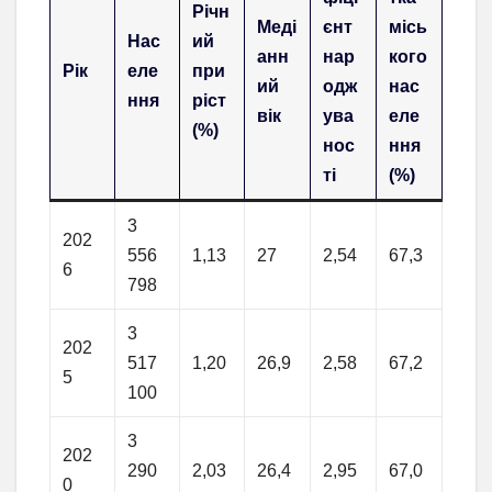
Річн
Меді
єнт
місь
Нас
ий
анн
нар
кого
Рік
еле
при
ий
одж
нас
ння
ріст
вік
ува
еле
(%)
нос
ння
ті
(%)
3
202
556
1,13
27
2,54
67,3
6
798
3
202
517
1,20
26,9
2,58
67,2
5
100
3
202
290
2,03
26,4
2,95
67,0
0