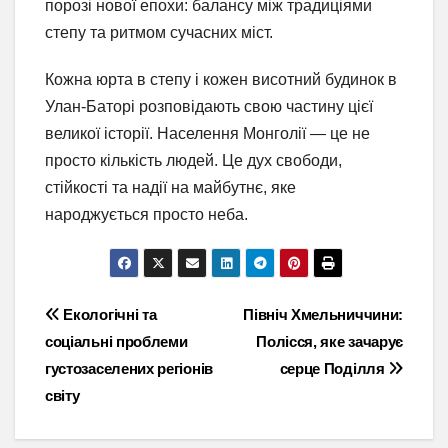
порозі нової епохи: балансу між традиціями
степу та ритмом сучасних міст.
Кожна юрта в степу і кожен висотний будинок в
Улан-Баторі розповідають свою частину цієї
великої історії. Населення Монголії — це не
просто кількість людей. Це дух свободи,
стійкості та надії на майбутнє, яке
народжується просто неба.
Навігація
Екологічні та
Північ Хмельниччини:
соціальні проблеми
Полісся, яке зачарує
записів
густозаселених регіонів
серце Поділля
світу