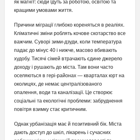
як магніт: сюди їдуть за роботою, освітою та
кращими умовами життя.
Причини міграції глибоко кореняться в реаліях.
Кліматичні зміни роблять кочове скотарство все
важчим. Суворі зими-дзуди, коли температура
падає до мінус 40 і нижче, масово вбивають
худобу. Тисячі сімей втрачають єдине джерело
доходу і рушають до міста. Там вони часто
оселяються в гері-районах — кварталах юрт на
околицях, де немає централізованого
опалення, води та каналізації. Це створює
соціальні та екологічні проблеми: забруднення
повітря взимку стає критичним.
Однак урбанізація має й позитивний бік. Міста
дають доступ до шкіл, лікарень і сучасних