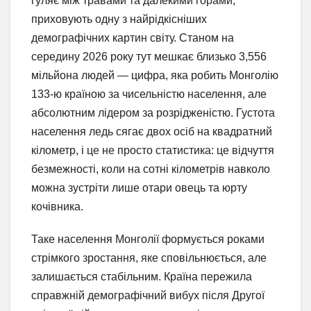
гуляє між травами та далекими горами,
приховують одну з найрідкісніших
демографічних картин світу. Станом на
середину 2026 року тут мешкає близько 3,556
мільйона людей — цифра, яка робить Монголію
133-ю країною за чисельністю населення, але
абсолютним лідером за розрідженістю. Густота
населення ледь сягає двох осіб на квадратний
кілометр, і це не просто статистика: це відчуття
безмежності, коли на сотні кілометрів навколо
можна зустріти лише отари овець та юрту
кочівника.
Таке населення Монголії формується роками
стрімкого зростання, яке сповільнюється, але
залишається стабільним. Країна пережила
справжній демографічний вибух після Другої