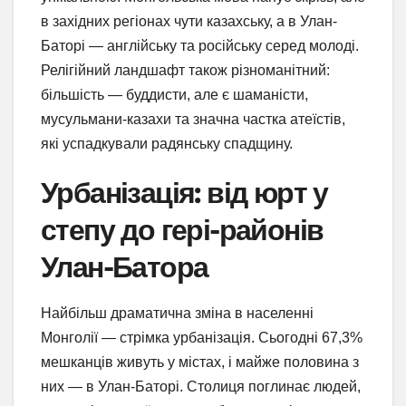
в західних регіонах чути казахську, а в Улан-
Баторі — англійську та російську серед молоді.
Релігійний ландшафт також різноманітний:
більшість — буддисти, але є шаманісти,
мусульмани-казахи та значна частка атеїстів,
які успадкували радянську спадщину.
Урбанізація: від юрт у
степу до гері-районів
Улан-Батора
Найбільш драматична зміна в населенні
Монголії — стрімка урбанізація. Сьогодні 67,3%
мешканців живуть у містах, і майже половина з
них — в Улан-Баторі. Столиця поглинає людей,