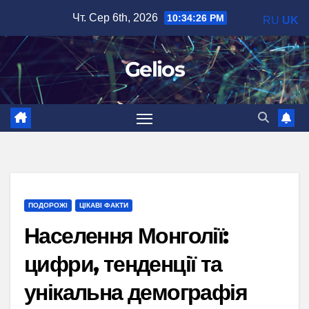
Перейти
Чт. Сер 6th, 2026
10:34:27 PM
RU
UK
до
вмісту
Gelios
ПОДОРОЖІ
ЦІКАВІ ФАКТИ
Населення Монголії:
цифри, тенденції та
унікальна демографія