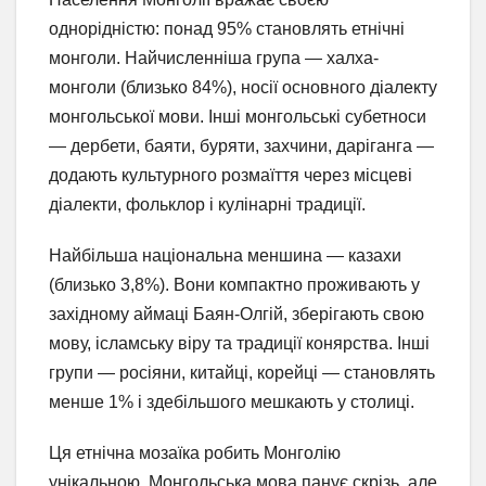
однорідністю: понад 95% становлять етнічні
монголи. Найчисленніша група — халха-
монголи (близько 84%), носії основного діалекту
монгольської мови. Інші монгольські субетноси
— дербети, баяти, буряти, захчини, даріганга —
додають культурного розмаїття через місцеві
діалекти, фольклор і кулінарні традиції.
Найбільша національна меншина — казахи
(близько 3,8%). Вони компактно проживають у
західному аймаці Баян-Олгій, зберігають свою
мову, ісламську віру та традиції конярства. Інші
групи — росіяни, китайці, корейці — становлять
менше 1% і здебільшого мешкають у столиці.
Ця етнічна мозаїка робить Монголію
унікальною. Монгольська мова панує скрізь, але