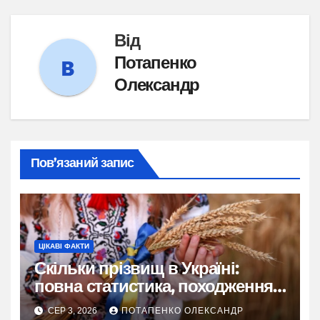
Від
Потапенко
Олександр
Пов’язаний запис
ЦІКАВІ ФАКТИ
Скільки прізвищ в Україні:
повна статистика, походження
та живі історії
СЕР 3, 2026
ПОТАПЕНКО ОЛЕКСАНДР