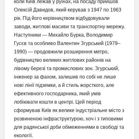
коли Київ лежав у руїнах, на посаду прийшов
Олексій Давидов, який керував з 1947 по 1963
рік. Під його керівництвом відбудовували
заводи, житлові масиви та транспортну мережу.
Наступники — Михайло Бурка, Володимир
Гусєв та особливо Валентин Згурський (1979–
1990) — продовжили розширення метро,
будівництво великих житлових районів на
лівому березі та промислових зон. Згурський,
інженер за фахом, залишив по собі не лише
нові лінії підземки, а й стиль жорсткого, але
ефективного господарника, який умів
лобіювати кошти в центрі. Цей період
сформував Київ як велике індустріальне місто з
розвиненою інфраструктурою, хоч і з типовими
для радянської доби обмеженнями в свободі та
екології.