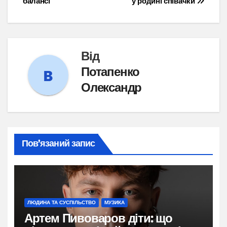
балансі
у родині співачки
Від
Потапенко
Олександр
Пов’язаний запис
ЛЮДИНА ТА СУСПІЛЬСТВО
МУЗИКА
Артем Пивоваров діти: що