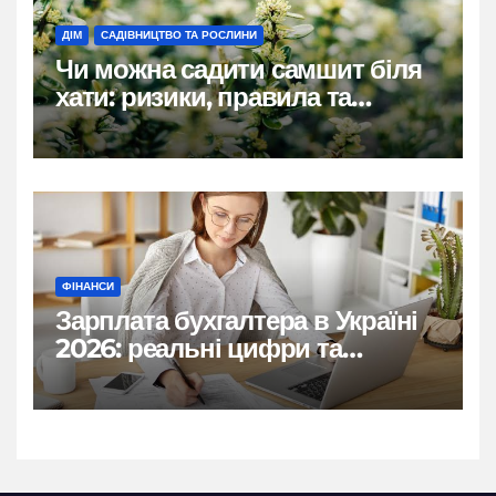
ДІМ
САДІВНИЦТВО ТА РОСЛИНИ
Чи можна садити самшит біля
хати: ризики, правила та
практичні рішення
ФІНАНСИ
Зарплата бухгалтера в Україні
2026: реальні цифри та
нюанси