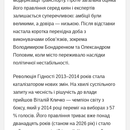
модернізації транспорту. Проте загальна оцінка
його правління серед киян і експертів
залишається суперечливою: амбіції були
великими, а довіра — низькою. Після відставки
настала коротка перехідна доба з
виконувачами обов’язків, зокрема
Володимиром Бондаренком та Олександром
Поповим, коли місто переживало наслідки
політичної нестабільності.
Революція Гідності 2013–2014 років стала
каталізатором нових змін. На хвилі суспільного
запиту на чесність і рішучість до влади
прийшов Віталій Кличко — чемпіон світу з
боксу, який у 2014 році переміг на виборах з 57
% голосів. Його правління триває вже понад
дванадцять років (станом на 2026 рік) і стало