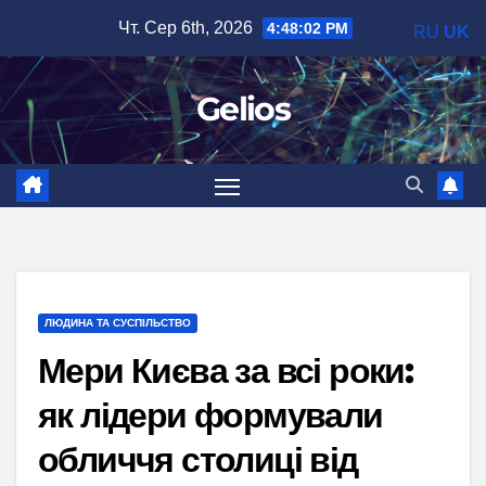
Перейти
Чт. Сер 6th, 2026
4:48:03 PM
RU
UK
до
вмісту
Gelios
ЛЮДИНА ТА СУСПІЛЬСТВО
Мери Києва за всі роки:
як лідери формували
обличчя столиці від