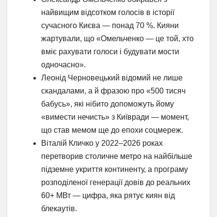
найвищим відсотком голосів в історії
сучасного Києва — понад 70 %. Кияни
жартували, що «Омельченко — це той, хто
вміє рахувати голоси і будувати мости
одночасно».
Леонід Черновецький відомий не лише
скандалами, а й фразою про «500 тисяч
бабусь», які нібито допоможуть йому
«вимести нечисть» з Київради — момент,
що став мемом ще до епохи соцмереж.
Віталій Кличко у 2022–2026 роках
перетворив столичне метро на найбільше
підземне укриття континенту, а програму
розподіленої генерації довів до реальних
60+ МВт — цифра, яка рятує киян від
блекаутів.