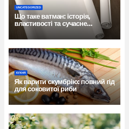
UNCATEGORIZED
Що таке ватман: історія,
властивості та сучасне
застосування
КУХНЯ
Як варити скумбрію: повний гід
для соковитої риби