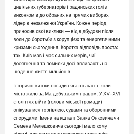
цивільних губернаторів і радянських голів
виконкомів до обраних на прямих виборах
лідерів незалежної України. Кожен період
приносив свої виклики — від відбудови після
воєн до боротьби з корупцією та енергетичними
кризами сьогодення. Коротка відповідь проста:
так, Київ мав і має сильних мерів, чиї
досягнення та помилки досі впливають на
щоденне життя мільйонів.
Історичні витоки посади сягають часів, коли
місто жило за Магдебурзьким правом. У XV–XVI
століттях війти (голови міської громади)
опікувалися торгівлею, судами та оборонними
спорудами. Імена на кшталт Занка Онковича чи
Семена Мелешковича сьогодні мало кому