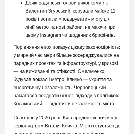
Деякі радянські голови виконкому, як
Валентин Згурський, керували майже 11
років і встигли «подарувати» місту цілі
лінії метро та нові райони, не маючи при
цьому Instagram чи щоденних брифінгів.
Порівняння епох показує цікаву закономірність:
у мирний час мери більше зосереджувалися на
парадних проєктах та інфраструктурі, у кризові
— на виживанні та стійкості. Омельченко
будував вокзал і метро, Кличко — укриття та
енергетичну незалежність. Черновецький
намагався поєднати бізнес-підходи з політикою,
Косаківський — відстояти незалежність міста.
Сьогодні, у 2026 році, Київ продовжує жити під
керівництвом Віталія Кличка. Місто готується до
чергової зими з новими когенераційними