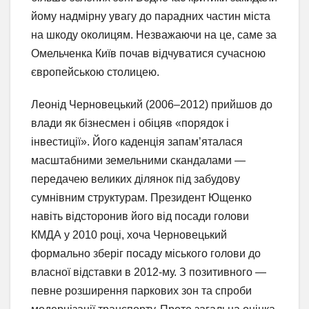
йому надмірну увагу до парадних частин міста
на шкоду околицям. Незважаючи на це, саме за
Омельченка Київ почав відчуватися сучасною
європейською столицею.
Леонід Черновецький (2006–2012) прийшов до
влади як бізнесмен і обіцяв «порядок і
інвестиції». Його каденція запам’яталася
масштабними земельними скандалами —
передачею великих ділянок під забудову
сумнівним структурам. Президент Ющенко
навіть відсторонив його від посади голови
КМДА у 2010 році, хоча Черновецький
формально зберіг посаду міського голови до
власної відставки в 2012-му. З позитивного —
певне розширення паркових зон та спроби