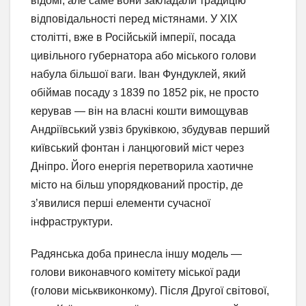
відомі, але саме вони закладали традицію
відповідальності перед містянами. У XIX
столітті, вже в Російській імперії, посада
цивільного губернатора або міського голови
набула більшої ваги. Іван Фундуклей, який
обіймав посаду з 1839 по 1852 рік, не просто
керував — він на власні кошти вимощував
Андріївський узвіз бруківкою, збудував перший
київський фонтан і ланцюговий міст через
Дніпро. Його енергія перетворила хаотичне
місто на більш упорядкований простір, де
з’явилися перші елементи сучасної
інфраструктури.
Радянська доба принесла іншу модель —
голови виконавчого комітету міської ради
(голови міськвиконкому). Після Другої світової,