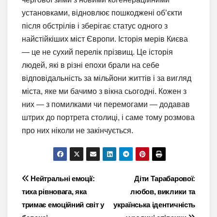
установками, відновлює пошкоджені об’єкти
після обстрілів і зберігає статус одного з
найстійкіших міст Європи. Історія мерів Києва
— це не сухий перелік прізвищ. Це історія
людей, які в різні епохи брали на себе
відповідальність за мільйони життів і за вигляд
міста, яке ми бачимо з вікна сьогодні. Кожен з
них — з помилками чи перемогами — додавав
штрих до портрета столиці, і саме тому розмова
про них ніколи не закінчується.
Навігація
Нейтральні емоції:
Діти Тарабарової:
тиха рівновага, яка
любов, виклики та
записів
тримає емоційний світ у
українська ідентичність