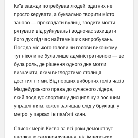
Київ завжди потребував людей, здатних не
просто керувати, а буквально творити місто
заново — прокладати вулиці, зводити мости,
рятувати від руйнувань і водночас захищати
його дух під час найтемніших випробувань.
Посада міського голови чи голови виконкому
тут ніколи не була лише адміністративною — це
була роль, де рішення одного дня могли
визначити, яким виглядатиме столиця
десятиліттями. Від перших виборних голів часів
Магдебурзького права до сучасного лідера,
який поєднує спортивну дисципліну з воєнним
управлінням, кожен залишав слід у бруківці, у
метро, у парках і в пам’яті киян.
Список мерів Києва за всі роки демонструє
еволюцію самоврядування: від імперських