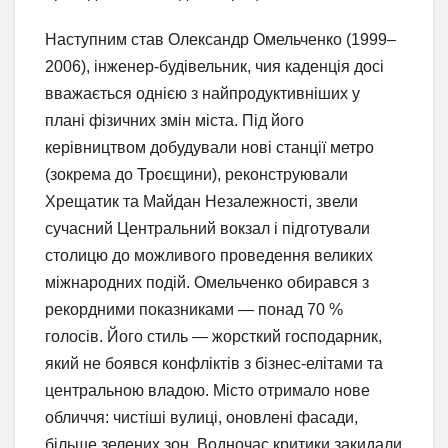
Наступним став Олександр Омельченко (1999–
2006), інженер-будівельник, чия каденція досі
вважається однією з найпродуктивніших у
плані фізичних змін міста. Під його
керівництвом добудували нові станції метро
(зокрема до Троєщини), реконструювали
Хрещатик та Майдан Незалежності, звели
сучасний Центральний вокзал і підготували
столицю до можливого проведення великих
міжнародних подій. Омельченко обирався з
рекордними показниками — понад 70 %
голосів. Його стиль — жорсткий господарник,
який не боявся конфліктів з бізнес-елітами та
центральною владою. Місто отримало нове
обличчя: чистіші вулиці, оновлені фасади,
більше зелених зон. Водночас критики закидали