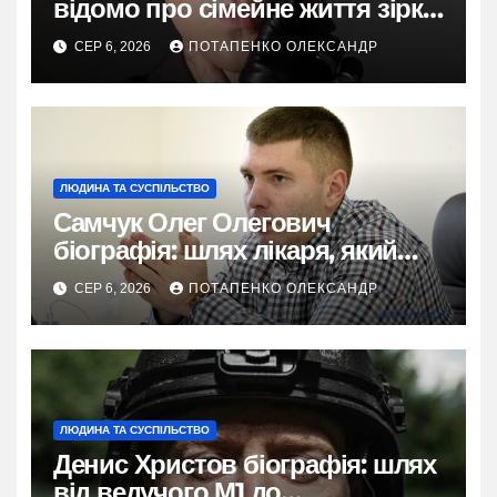
відомо про сімейне життя зірки
у 2026
СЕР 6, 2026
ПОТАПЕНКО ОЛЕКСАНДР
ЛЮДИНА ТА СУСПІЛЬСТВО
Самчук Олег Олегович
біографія: шлях лікаря, який
відродив трансплантологію в
СЕР 6, 2026
ПОТАПЕНКО ОЛЕКСАНДР
Україні
ЛЮДИНА ТА СУСПІЛЬСТВО
Денис Христов біографія: шлях
від ведучого М1 до