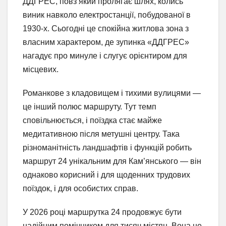
ДДГРЕС, повз який пролягає шлях, колись
виник навколо електростанції, побудованої в
1930-х. Сьогодні це спокійна житлова зона з
власним характером, де зупинка «ДДГРЕС»
нагадує про минуле і слугує орієнтиром для
місцевих.
Романкове з кладовищем і тихими вулицями —
це інший полюс маршруту. Тут темп
сповільнюється, і поїздка стає майже
медитативною після метушні центру. Така
різноманітність ландшафтів і функцій робить
маршрут 24 унікальним для Кам’янського — він
однаково корисний і для щоденних трудових
поїздок, і для особистих справ.
У 2026 році маршрутка 24 продовжує бути
надійним помічником для тисяч містян. Вона не