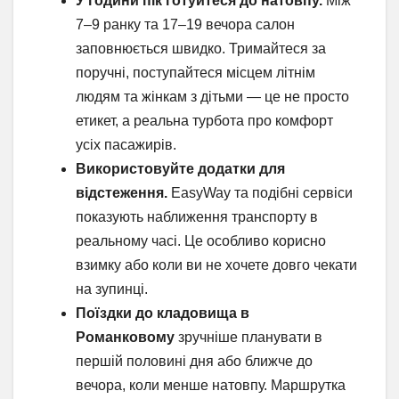
У години пік готуйтеся до натовпу.
Між
7–9 ранку та 17–19 вечора салон
заповнюється швидко. Тримайтеся за
поручні, поступайтеся місцем літнім
людям та жінкам з дітьми — це не просто
етикет, а реальна турбота про комфорт
усіх пасажирів.
Використовуйте додатки для
відстеження.
EasyWay та подібні сервіси
показують наближення транспорту в
реальному часі. Це особливо корисно
взимку або коли ви не хочете довго чекати
на зупинці.
Поїздки до кладовища в
Романковому
зручніше планувати в
першій половині дня або ближче до
вечора, коли менше натовпу. Маршрутка