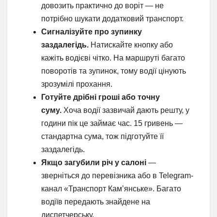
довозить практично до воріт — не
потрібно шукати додатковий транспорт.
Сигналізуйте про зупинку
заздалегідь.
Натискайте кнопку або
кажіть водієві чітко. На маршруті багато
поворотів та зупинок, тому водії цінують
зрозумілі прохання.
Готуйте дрібні гроші або точну
суму.
Хоча водії зазвичай дають решту, у
години пік це займає час. 15 гривень —
стандартна сума, тож підготуйте її
заздалегідь.
Якщо загубили річ у салоні
—
зверніться до перевізника або в Telegram-
канал «Транспорт Кам’янське». Багато
водіїв передають знайдене на
диспетчерську.