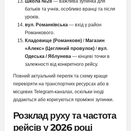
Школа №28
— важлива зупинка для
батьків та учнів, особливо вранці та після
уроків.
вул. Романківська
— вхід у район
Романкового.
Кладовище (Романкове)
/
Магазин
«Алекс» (Цегляний провулок)
/
вул.
Одеська / Яблунева
— кінцеві точки в
залежності від конкретного рейсу.
Повний актуальний перелік та схему краще
перевіряти на транспортних ресурсах або в
місцевих Telegram-каналах, оскільки іноді
додаються або коригуються проміжні зупинки.
Розклад руху та частота
рейсів у 2026 році