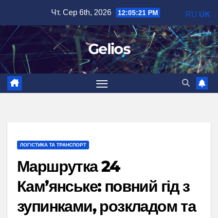
Перейти
Чт. Сер 6th, 2026
12:05:23 PM
RU
UK
до
вмісту
Gelios
ЛОГІСТИКА ТА ТРАНСПОРТ
Маршрутка 24
Кам’янське: повний гід з
зупинками, розкладом та