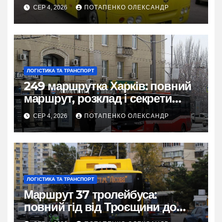
міста
СЕР 4, 2026
ПОТАПЕНКО ОЛЕКСАНДР
ЛОГІСТИКА ТА ТРАНСПОРТ
249 маршрутка Харків: повний
маршрут, розклад і секрети
зручної поїздки
СЕР 4, 2026
ПОТАПЕНКО ОЛЕКСАНДР
ЛОГІСТИКА ТА ТРАНСПОРТ
Маршрут 37 тролейбуса:
повний гід від Троєщини до
метро Лісова