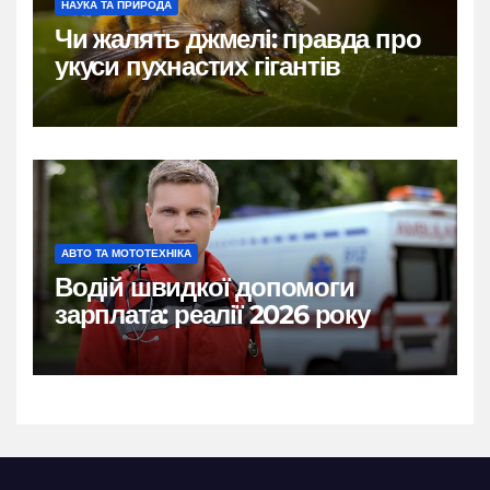
НАУКА ТА ПРИРОДА
Чи жалять джмелі: правда про
укуси пухнастих гігантів
АВТО ТА МОТОТЕХНІКА
Водій швидкої допомоги
зарплата: реалії 2026 року