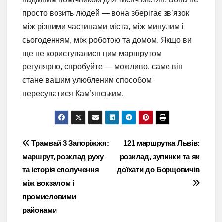
просто возить людей — вона зберігає зв’язок
між різними частинами міста, між минулим і
сьогоденням, між роботою та домом. Якщо ви
ще не користувалися цим маршрутом
регулярно, спробуйте — можливо, саме він
стане вашим улюбленим способом
пересуватися Кам’янським.
Навігація
Трамвай 3 Запоріжжя:
121 маршрутка Львів:
маршрут, розклад руху
розклад, зупинки та як
записів
та історія сполучення
доїхати до Борщовичів
між вокзалом і
промисловими
районами