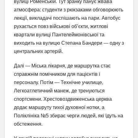
вулиці Роменській. Тут зранку панує жвава
атмосфера: студенти з рюкзаками обговорюють
лекції, викладачі поспішають на пари. Автобус
рухається повз військові об’єкти, житлові
квартали вулиці Пантелеймонівської та
виходить на вулицю Степана Бандери — одну з
центральних артерій.
Далі — Міська лікарня, де маршрутка стає
справжнім помічником для пацієнтів і
персоналу. Потім — Технічне училище,
Легкоатлетичний манеж, де тренуються
спортсмени. Хрестовоздвиженська церква
додає маршруту тихої духовної нотки, а
Поліклініка №5 збирає черги людей, які їдуть на
обстеження.