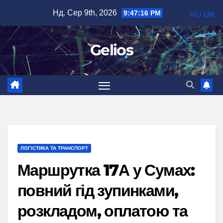
Перейти
Нд. Сер 9th, 2026
9:47:17 PM
RU
UK
до
вмісту
Gelios
ЛОГІСТИКА ТА ТРАНСПОРТ
Маршрутка 17А у Сумах:
повний гід зупинками,
розкладом, оплатою та