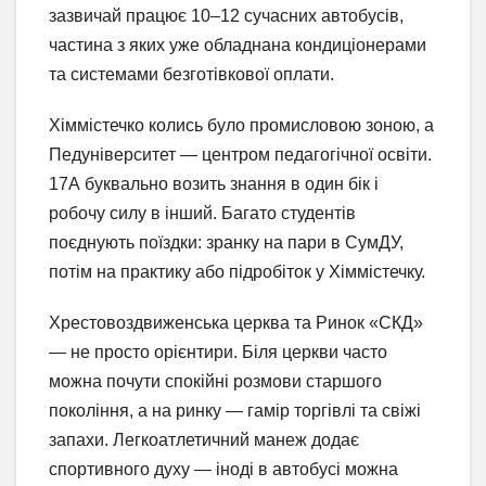
зазвичай працює 10–12 сучасних автобусів,
частина з яких уже обладнана кондиціонерами
та системами безготівкової оплати.
Хіммістечко колись було промисловою зоною, а
Педуніверситет — центром педагогічної освіти.
17А буквально возить знання в один бік і
робочу силу в інший. Багато студентів
поєднують поїздки: зранку на пари в СумДУ,
потім на практику або підробіток у Хіммістечку.
Хрестовоздвиженська церква та Ринок «СКД»
— не просто орієнтири. Біля церкви часто
можна почути спокійні розмови старшого
покоління, а на ринку — гамір торгівлі та свіжі
запахи. Легкоатлетичний манеж додає
спортивного духу — іноді в автобусі можна