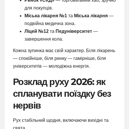
Ринок «СКД»
— торговельний хаб, зручно
для покупців.
Міська лікарня №1
та
Міська лікарня
—
подвійна медична зона.
Ліцей №12
та
Педуніверситет
—
завершення кола.
Кожна зупинка має свій характер. Біля лікарень
— спокійніше, біля ринку — гамірніше, біля
університетів — молодіжна енергія.
Розклад руху 2026: як
спланувати поїздку без
нервів
Рух стабільний щодня, включаючи вихідні та
свята.