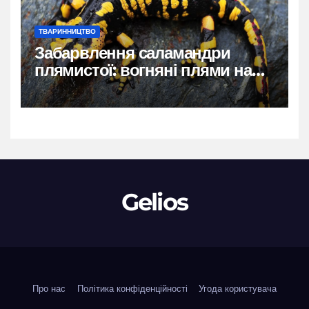
ТВАРИННИЦТВО
Забарвлення саламандри
плямистої: вогняні плями на
чорному тлі
Gelios
Про нас
Політика конфіденційності
Угода користувача