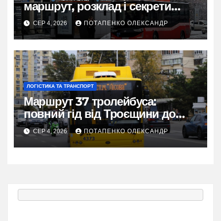
маршрут, розклад і секрети
зручної поїздки
СЕР 4, 2026
ПОТАПЕНКО ОЛЕКСАНДР
ЛОГІСТИКА ТА ТРАНСПОРТ
Маршрут 37 тролейбуса:
повний гід від Троєщини до
метро Лісова
СЕР 4, 2026
ПОТАПЕНКО ОЛЕКСАНДР