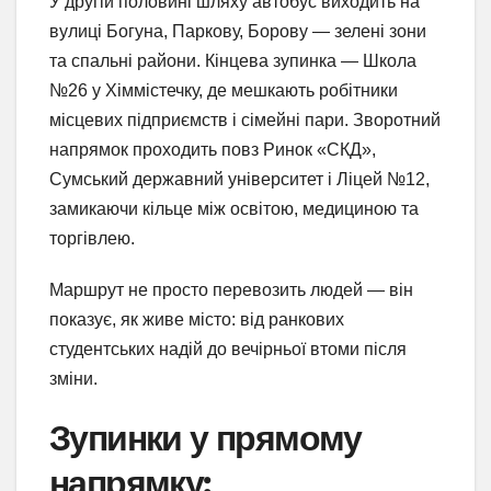
У другій половині шляху автобус виходить на
вулиці Богуна, Паркову, Борову — зелені зони
та спальні райони. Кінцева зупинка — Школа
№26 у Хіммістечку, де мешкають робітники
місцевих підприємств і сімейні пари. Зворотний
напрямок проходить повз Ринок «СКД»,
Сумський державний університет і Ліцей №12,
замикаючи кільце між освітою, медициною та
торгівлею.
Маршрут не просто перевозить людей — він
показує, як живе місто: від ранкових
студентських надій до вечірньої втоми після
зміни.
Зупинки у прямому
напрямку: