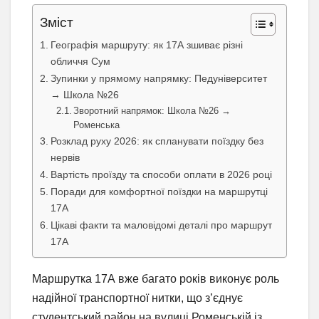
Зміст
Географія маршруту: як 17А зшиває різні
обличчя Сум
Зупинки у прямому напрямку: Педуніверситет
→ Школа №26
Зворотний напрямок: Школа №26 →
Роменська
Розклад руху 2026: як спланувати поїздку без
нервів
Вартість проїзду та способи оплати в 2026 році
Поради для комфортної поїздки на маршрутці
17А
Цікаві факти та маловідомі деталі про маршрут
17А
Маршрутка 17А вже багато років виконує роль
надійної транспортної нитки, що з’єднує
студентський район на вулиці Роменській із