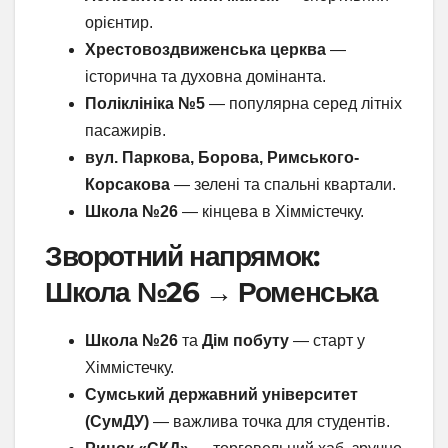
орієнтир.
Хрестовоздвиженська церква
—
історична та духовна домінанта.
Поліклініка №5
— популярна серед літніх
пасажирів.
вул. Паркова, Борова, Римського-
Корсакова
— зелені та спальні квартали.
Школа №26
— кінцева в Хіммістечку.
Зворотний напрямок:
Школа №26 → Роменська
Школа №26
та
Дім побуту
— старт у
Хіммістечку.
Сумський державний університет
(СумДУ)
— важлива точка для студентів.