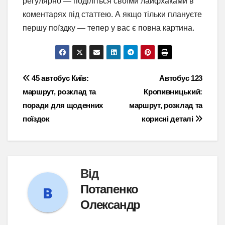
регулярно — поділіться своїми лайфхаками в
коментарях під статтею. А якщо тільки плануєте
першу поїздку — тепер у вас є повна картина.
Навігація
45 автобус Київ:
Автобус 123
маршрут, розклад та
Кропивницький:
записів
поради для щоденних
маршрут, розклад та
поїздок
корисні деталі
Від
Потапенко
Олександр