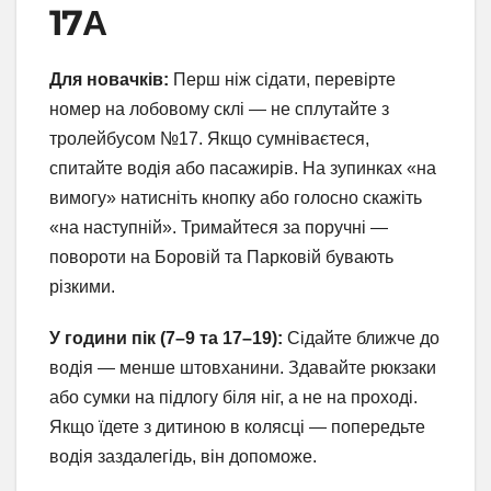
17А
Для новачків:
Перш ніж сідати, перевірте
номер на лобовому склі — не сплутайте з
тролейбусом №17. Якщо сумніваєтеся,
спитайте водія або пасажирів. На зупинках «на
вимогу» натисніть кнопку або голосно скажіть
«на наступній». Тримайтеся за поручні —
повороти на Боровій та Парковій бувають
різкими.
У години пік (7–9 та 17–19):
Сідайте ближче до
водія — менше штовханини. Здавайте рюкзаки
або сумки на підлогу біля ніг, а не на проході.
Якщо їдете з дитиною в колясці — попередьте
водія заздалегідь, він допоможе.