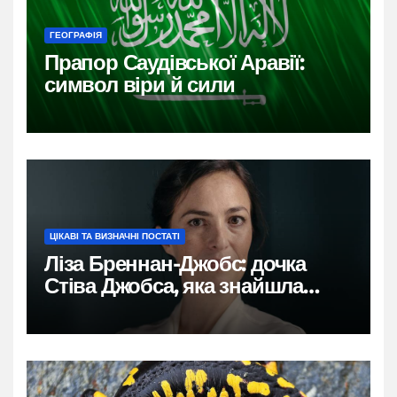
ГЕОГРАФІЯ
Прапор Саудівської Аравії:
символ віри й сили
ЦІКАВІ ТА ВИЗНАЧНІ ПОСТАТІ
Ліза Бреннан-Джобс: дочка
Стіва Джобса, яка знайшла
власний голос